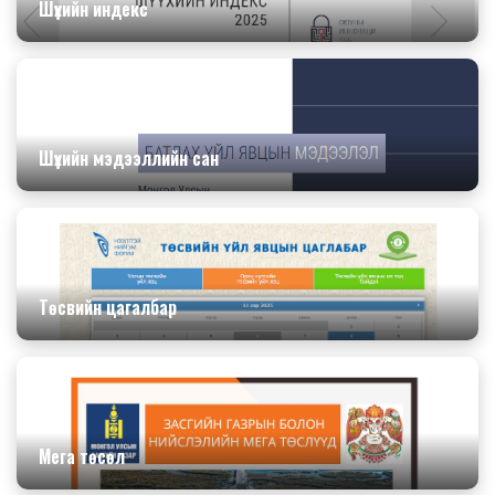
Шүүхийн индекс
Шүүхийн мэдээллийн сан
Төсвийн цагалбар
Мега төсөл