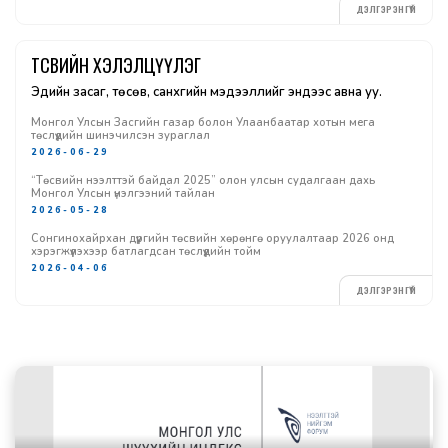
ДЭЛГЭРЭНГҮЙ
ТӨСВИЙН ХЭЛЭЛЦҮҮЛЭГ
Эдийн засаг, төсөв, санхүүгийн мэдээллийг эндээс авна уу.
Монгол Улсын Засгийн газар болон Улаанбаатар хотын мега
төслүүдийн шинэчилсэн зураглал
2026-06-29
“Төсвийн нээлттэй байдал 2025” олон улсын судалгаан дахь
Монгол Улсын үнэлгээний тайлан
2026-05-28
Сонгинохайрхан дүүргийн төсвийн хөрөнгө оруулалтаар 2026 онд
хэрэгжүүлэхээр батлагдсан төслүүдийн тойм
2026-04-06
ДЭЛГЭРЭНГҮЙ