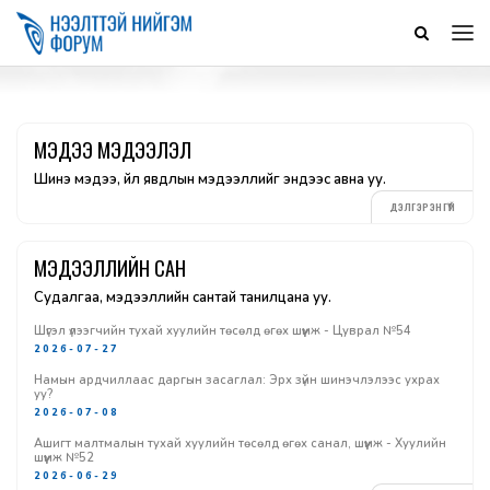
МЭДЭЭ МЭДЭЭЛЭЛ
Шинэ мэдээ, үйл явдлын мэдээллийг эндээс авна уу.
ДЭЛГЭРЭНГҮЙ
МЭДЭЭЛЛИЙН САН
Судалгаа, мэдээллийн сантай танилцана уу.
Шүгэл үлээгчийн тухай хуулийн төсөлд өгөх шүүмж - Цуврал №54
2026-07-27
Намын ардчиллаас даргын засаглал: Эрх зүйн шинэчлэлээс ухрах
уу?
2026-07-08
Ашигт малтмалын тухай хуулийн төсөлд өгөх санал, шүүмж - Хуулийн
шүүмж №52
2026-06-29