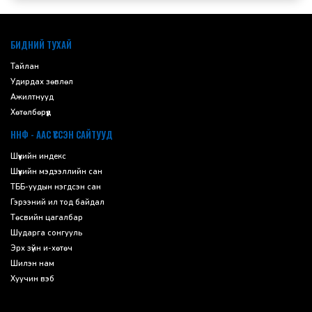
default
БИДНИЙ ТУХАЙ
Тайлан
Удирдах зөвлөл
Ажилтнууд
Хөтөлбөрүүд
ННФ - ААС ҮҮССЭН САЙТУУД
Шүүхийн индекс
Шүүхийн мэдээллийн сан
ТББ-уудын нэгдсэн сан
Гэрээний ил тод байдал
Төсвийн цагалбар
Шударга сонгууль
Эрх зүйн и-хөтөч
Шилэн нам
Хуучин вэб