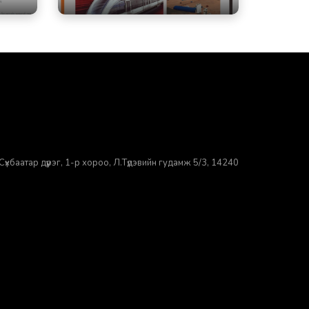
үхбаатар дүүрэг, 1-р хороо, ​Л.Түдэвийн гудамж 5/3, 14240