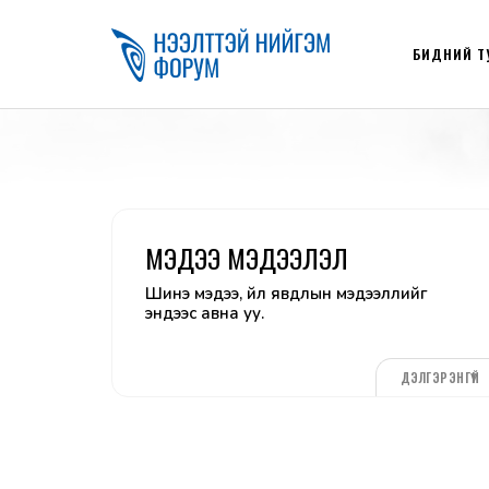
БИДНИЙ Т
МЭДЭЭ МЭДЭЭЛЭЛ
Шинэ мэдээ, үйл явдлын мэдээллийг
эндээс авна уу.
ДЭЛГЭРЭНГҮЙ