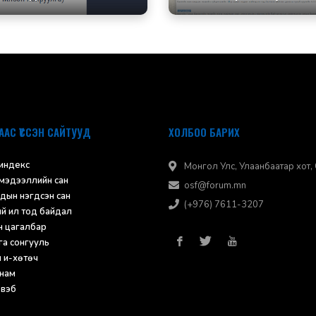
ААС ҮҮССЭН САЙТУУД
ХОЛБОО БАРИХ
 индекс
Монгол Улс, Улаанбаатар хот, С
 мэдээллийн сан
osf@forum.mn
дын нэгдсэн сан
(+976) 7611-3207
ий ил тод байдал
н цагалбар
а сонгууль
н и-хөтөч
нам
 вэб