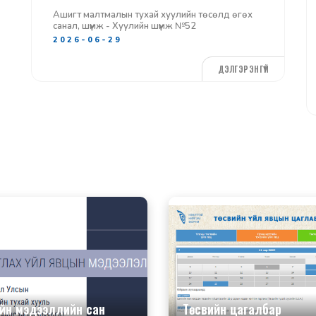
Ашигт малтмалын тухай хуулийн төсөлд өгөх
санал, шүүмж - Хуулийн шүүмж №52
2026-06-29
ДЭЛГЭРЭНГҮЙ
ийн мэдээллийн сан
Төсвийн цагалбар