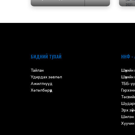
default
БИДНИЙ ТУХАЙ
ННФ - 
Тайлан
Шүүхийн
Удирдах зөвлөл
Шүүхийн
Ажилтнууд
ТББ-уу
Хөтөлбөрүүд
Гэрээн
Төсвий
Шударг
Эрх зүй
Шилэн 
Хуучин