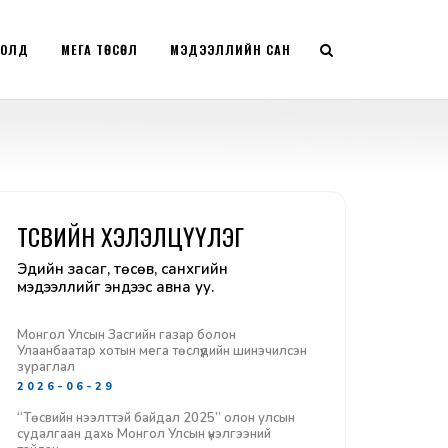
РОЛД
МЕГА ТӨСӨЛ
МЭДЭЭЛЛИЙН САН
ТӨСВИЙН ХЭЛЭЛЦҮҮЛЭГ
Эдийн засаг, төсөв, санхүүгийн
мэдээллийг эндээс авна уу.
Монгол Улсын Засгийн газар болон
Улаанбаатар хотын мега төслүүдийн шинэчилсэн
зураглал
2026-06-29
“Төсвийн нээлттэй байдал 2025” олон улсын
судалгаан дахь Монгол Улсын үнэлгээний