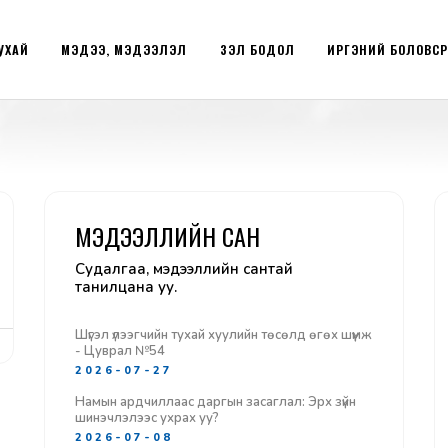
УХАЙ
МЭДЭЭ, МЭДЭЭЛЭЛ
ҮЗЭЛ БОДОЛ
ИРГЭНИЙ БОЛОВС
МЭДЭЭЛЛИЙН САН
Судалгаа, мэдээллийн сантай
танилцана уу.
Шүгэл үлээгчийн тухай хуулийн төсөлд өгөх шүүмж
- Цуврал №54
2026-07-27
Намын ардчиллаас даргын засаглал: Эрх зүйн
шинэчлэлээс ухрах уу?
2026-07-08