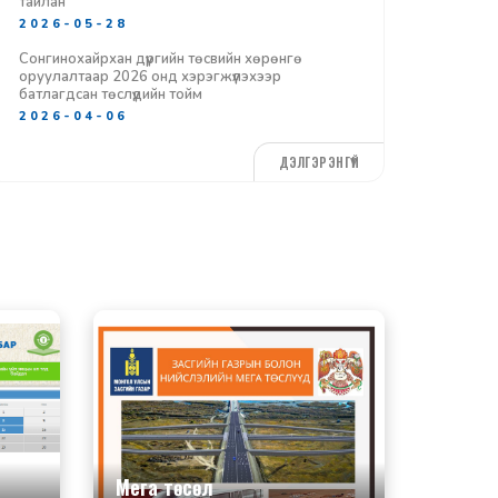
тайлан
2026-05-28
Сонгинохайрхан дүүргийн төсвийн хөрөнгө
оруулалтаар 2026 онд хэрэгжүүлэхээр
батлагдсан төслүүдийн тойм
2026-04-06
ДЭЛГЭРЭНГҮЙ
Мега төсөл