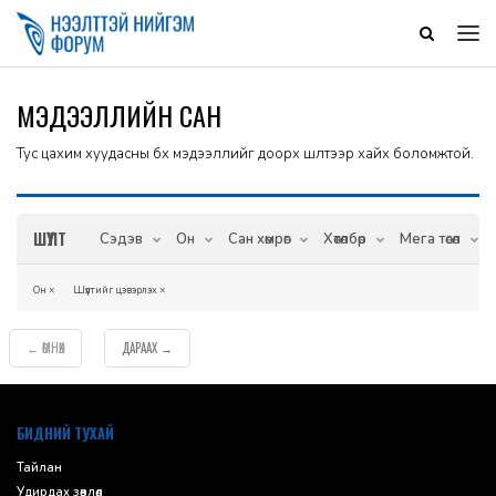
МЭДЭЭЛЛИЙН САН
Тус цахим хуудасны бүх мэдээллийг доорх шүүлтээр хайх боломжтой.
ШҮҮЛТ
Сэдэв
Он
Сан хөмрөг
Хөтөлбөр
Мега төсөл
Он
×
Шүүлтийг цэвэрлэх
×
ӨМНӨХ
ДАРААХ
←
→
default
БИДНИЙ ТУХАЙ
Тайлан
Удирдах зөвлөл