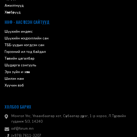
Ажилтнууд
Хөтөлбөрүүд
ННФ - ААС ҮҮССЭН САЙТУУД
Шүүхийн индекс
Шүүхийн мэдээллийн сан
ТББ-уудын нэгдсэн сан
Гэрээний ил тод байдал
Төсвийн цагалбар
Шударга сонгууль
Эрх зүйн и-хөтөч
Шилэн нам
Хуучин вэб
ХОЛБОО БАРИХ
Монгол Улс, Улаанбаатар хот, Сүхбаатар дүүрэг, 1-р хороо, ​Л.Түдэвийн
гудамж 5/3, 14240
osf@forum.mn
(+976) 7611-3207