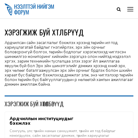
ХЭРЭГЖИЖ БУЙ ХӨТӨЛБӨРҮҮД
Ардчилсан сайн засаглалыг бэхжүүлэх хүрээнд төрийн ил тод,
хариуцлагатай байдлыг гүнзгийрүүлэх, эрх зүйн орчныг
боловсронгуй болгох, төрийн бодлогыг хэрэгжүүлэхэд чиглэсэн
шинжилгээ мониторинг хийхийн зэрэгцээ олон нийтэд мэдээлэл
хүргэх, зарим техникийн туслалцаа үзүүлэх зэрэг үйл ажиллагаа
явуулж буй бол Эрх зүйн шинэтгэлийг дэмжих хүрээнд хүний эрх,
эрх чөлөөг баталгаажуулсан эрх зүйн орчныг бүрдүүлэх болон шүүхийн
хараат бус байдлыг бэхжүүлэхэд дэмжлэг үзүүлж, энэ чиглэлээр төрийн
болон төрийн бус байгууллагуудын үр нөлөөтэй хамтын ажиллагааг
дэмжин ажиллаж байна.
ХЭРЭГЖИЖ БУЙ ХӨТӨЛБӨРҮҮД
Ардчиллын институциудыг
бэхжүүлэх
Сонгууль, улс төрийн намын санхүүжилт, төрийн ил тод байдлыг
нэмэгдүүлэх, сайн засаглалыг дэмжих, төрийн хариуцлагыг