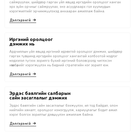
сайжруулах, шийдвэр гаргах үйл явцад иргэдийн оролцоог хангах
эрх зүйн орчныг сайжруулах, энэ асуудлаарх гол хуулиудын
хэрэгжилтийг эрчимжүүлэхэд анхааран ажиллаж байна.
Дэлгэрэнгүй
Иргэний оролцоог
дэмжих нь
Ардчиллын үйл явцад иргэний идэвхтэй оролцоог дэмжих, шийдвэр
гаргах түвшинд иргэдийн оролцоог хангахтай холбоотой мэдлэг
мэдээлэл түгээх зорилго бүхий иргэний боловсролд чиглэсэн
хөтөлбөрийг хэрэгжүүлэх нь бидний стратегийн нэг зорилт юм.
Дэлгэрэнгүй
Эрдэс баялгийн салбарын
сайн засаглалыг дэмжих
Эрдэс баялгийн сайн засаглалыг бэхжүүлэх, ил тод байдал, олон
нийтийн хяналт, оролцоог нэмэгдүүлж, хариуцлагыг бодит ажил
хэрэг болгох зорилтыг дэвшүүлэн ажиллаж байна.
Дэлгэрэнгүй