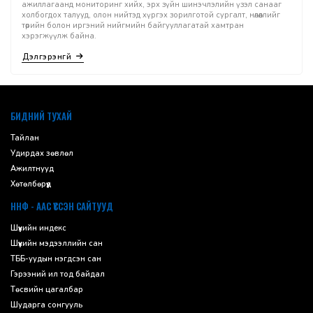
ажиллагаанд мониторинг хийх, эрх зүйн шинэчлэлийн үзэл санааг
холбогдох талууд, олон нийтэд хүргэх зорилготой сургалт, нөлөөллийг
төрийн болон иргэний нийгмийн байгууллагатай хамтран
хэрэгжүүлж байна.
Дэлгэрэнгүй
default
БИДНИЙ ТУХАЙ
Тайлан
Удирдах зөвлөл
Ажилтнууд
Хөтөлбөрүүд
ННФ - ААС ҮҮССЭН САЙТУУД
Шүүхийн индекс
Шүүхийн мэдээллийн сан
ТББ-уудын нэгдсэн сан
Гэрээний ил тод байдал
Төсвийн цагалбар
Шударга сонгууль