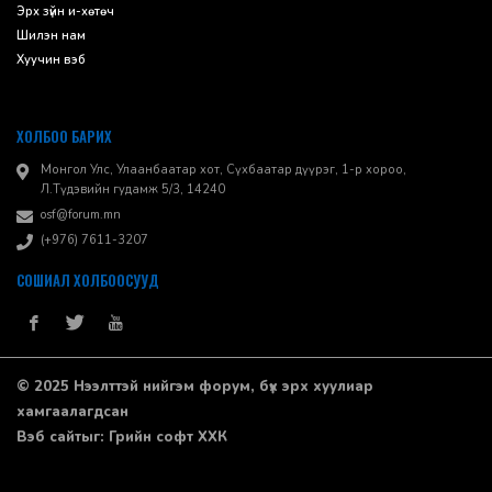
Эрх зүйн и-хөтөч
Шилэн нам
Хуучин вэб
ХОЛБОО БАРИХ
Монгол Улс, Улаанбаатар хот, Сүхбаатар дүүрэг, 1-р хороо, ​
Л.Түдэвийн гудамж 5/3, 14240
osf@forum.mn
(+976) 7611-3207
СОШИАЛ ХОЛБООСУУД
© 2025 Нээлттэй нийгэм форум, бүх эрх хуулиар
хамгаалагдсан
Вэб сайт
ыг:
Грийн софт ХХК
Дуудлагын төв