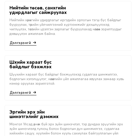
Нийтийн төсөв, санхүүгийн
удирдлагыг сайжруулах
Нийтийн хөрөнгийн удирдлагыг иргэдийн орлогын тэгш бус байдлыг
бууруулах, төрийн үйлчилгээний хүртээмжийг дээшлүүлэхэд
чиглүүлэх, төсвийн үрэлгэн зарлагыг бууруулахад нөлөөлөх зорилтуудыг
дэвшүүлэн ажиллаж байна.
Дэлгэрэнгүй
Шүүхийн хараат бус
байдлыг бэхжүүлэх
Шүүхийн хараат бус байдлыг бэхжүүлэхэд судалгаа шинжилгээ,
бодлогын хэлэлцүүлэг, нөлөөллийн үйл ажиллагаа явуулах замаар хувь
нэмэр оруулах зорилготой.
Дэлгэрэнгүй
Эрүүгийн эрх зүйн
шинэтгэлийг дэмжих
Mонгол Улсад өрнөж буй эрх зүйн шинэчлэл, тэр дундаа эрүүгийн эрх
зүйн шинэчлэлд түлхэц болох бодлогын дүн шинжилгээ, судалгаа
хийхийн сацуу, хуулийн болон хууль сахиулах байгууллагын үйл