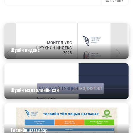
ДЭЛГЭРЭНГҮЙ
Шүүхийн индекс
Шүүхийн мэдээллийн сан
Төсвийн цагалбар