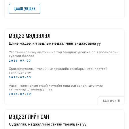
ЦААШ УНШИХ
МЭДЭЭ МЭДЭЭЛЭЛ
Шинэ мэдээ, үйл явдлын мэдээллийг эндээс авна уу.
Улс төрийн санхүүжилтийн ил тод байдлыг үнэлэх Crinis аргачлалын
сургалт боллоо
2026-07-07
Хөрөнгө оруулалтын төслийн мэдээллийн самбарын стандарттай
танилцана уу
2026-07-03
Ашигт малтмалын тухай хуулийн төсөлд өгсөн санал, шүүмжээ
сэтгүүлчдэд танилцууллаа
2026-07-02
ДЭЛГЭРЭНГҮЙ
МЭДЭЭЛЛИЙН САН
Судалгаа, мэдээллийн сантай танилцана уу.