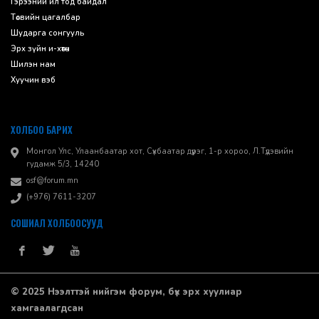
Гэрээний ил тод байдал
Төсвийн цагалбар
Шударга сонгууль
Эрх зүйн и-хөтөч
Шилэн нам
Хуучин вэб
ХОЛБОО БАРИХ
Монгол Улс, Улаанбаатар хот, Сүхбаатар дүүрэг, 1-р хороо, ​Л.Түдэвийн
гудамж 5/3, 14240
osf@forum.mn
(+976) 7611-3207
СОШИАЛ ХОЛБООСУУД
© 2025 Нээлттэй нийгэм форум, бүх эрх хуулиар
хамгаалагдсан