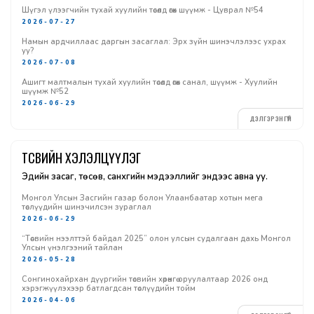
Шүгэл үлээгчийн тухай хуулийн төсөлд өгөх шүүмж - Цуврал №54
2026-07-27
Намын ардчиллаас даргын засаглал: Эрх зүйн шинэчлэлээс ухрах
уу?
2026-07-08
Ашигт малтмалын тухай хуулийн төсөлд өгөх санал, шүүмж - Хуулийн
шүүмж №52
2026-06-29
ДЭЛГЭРЭНГҮЙ
ТӨСВИЙН ХЭЛЭЛЦҮҮЛЭГ
Эдийн засаг, төсөв, санхүүгийн мэдээллийг эндээс авна уу.
Монгол Улсын Засгийн газар болон Улаанбаатар хотын мега
төслүүдийн шинэчилсэн зураглал
2026-06-29
“Төсвийн нээлттэй байдал 2025” олон улсын судалгаан дахь Монгол
Улсын үнэлгээний тайлан
2026-05-28
Сонгинохайрхан дүүргийн төсвийн хөрөнгө оруулалтаар 2026 онд
хэрэгжүүлэхээр батлагдсан төслүүдийн тойм
2026-04-06