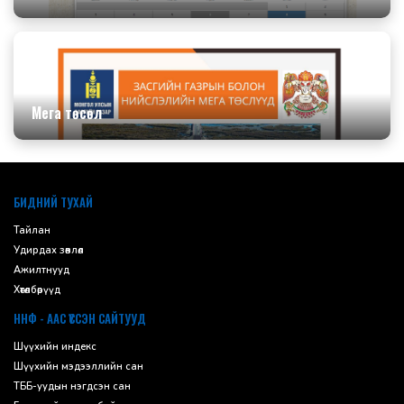
Мега төсөл
default
БИДНИЙ ТУХАЙ
Тайлан
Удирдах зөвлөл
Ажилтнууд
Хөтөлбөрүүд
ННФ - ААС ҮҮССЭН САЙТУУД
Шүүхийн индекс
Шүүхийн мэдээллийн сан
ТББ-уудын нэгдсэн сан