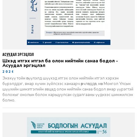
АСУУДАЛ ЭРГЭЦҮҮЛЭЛ
Шүүхэд итгэх итгэл ба олон нийтийн санаа бодол -
Асуудал эргэцүүлэл
2026-06-11
Энэхүү тойм өгүүлэлд шүүхэд итгэх олон нийтийн итгэл хэрхэн
бүрэлддэг, ямар хүчин зүйлсээс хамаарч өөрчлөгддөг, мөн Монгол Улсын
шүүхийн шинэтгэлийн явцад олон нийтийн санаа бодол ямар үүрэгтэй
болохыг онолын болон харьцуулсан судалгааны үүднээс шинжилсэн
болно.