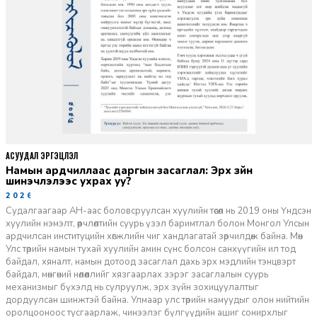
АСУУДАЛ ЭРГЭЦҮҮЛЭЛ
Намын ардчиллаас даргын засаглал: Эрх зүйн
шинэчлэлээс ухрах уу?
2026-07-08
Судалгаагаар АН-аас боловсруулсан хуулийн төсөл нь 2019 оны Үндсэн
хуулийн нэмэлт, өөрчлөлтийн суурь үзэл баримтлал болон Монгол Улсын
ардчилсан институцийн хөгжлийн чиг хандлагатай зөрчилдөж байна. Мөн
Улс төрийн намын тухай хуулийн амин сүнс болсон санхүүгийн ил тод
байдал, хяналт, намын дотоод засаглал дахь эрх мэдлийн тэнцвэрт
байдал, мөнгөний нөлөөллийг хязгаарлах зэрэг засаглалын суурь
механизмыг бүхэлд нь сулруулж, эрх зүйн зохицуулалтыг
дордуулсан шинжтэй байна. Улмаар улс төрийн намуудыг олон нийтийн
оролцооноос тусгаарлаж, чинээлэг бүлгүүдийн ашиг сонирхлыг