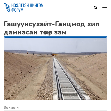
Гашуунсухайт-Ганцмод хил
дамнасан төмөр зам
Зохиогч