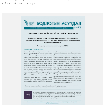
тайлантай танилцана уу.