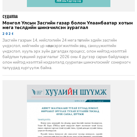
СУДАЛГАА
Монгол Улсын Засгийн газар болон Улаанбаатар хотын
мега төслүүдийн шинэчилсэн зураглал
2026-06-29
Засгийн газрын 14, нийслэлийн 24 мега төслийн эдийн засгийн
үндэслэл, нийгмийн үр нөлөө, хэрэгжилтийн явц, санхүүжилтийн
үндэслэл, хууль эрх зүйн дагалдах процесс, олон нийтэд нээлттэй
байдлын түвшний зураглалыг 2026 оны 4 дүгээр сарын байдлаарх
олон нийтэд нээлттэй мэдээлэлд суурилан шинэчлэснийг сонирхогч
талуудад хүргүүлж байна.