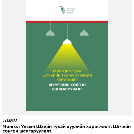
СУДАЛГАА
Монгол Улсын Шүүхийн тухай хуулийн хэрэгжилт: Шүүгчийн
сонгон шалгаруулалт