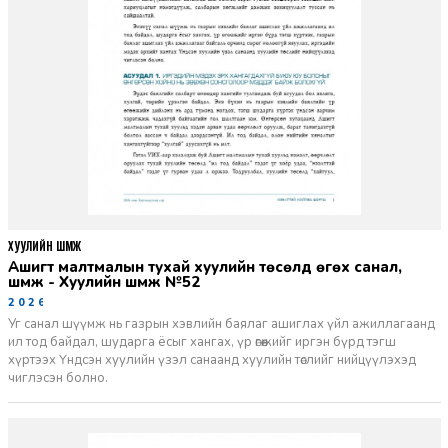
ХУУЛИЙН ШҮҮМЖ
Ашигт малтмалын тухай хуулийн төсөлд өгөх санал,
шүүмж - Хуулийн шүүмж №52
2026-06-29
Уг санал шүүмж нь газрын хэвлийн баялаг ашиглах үйл ажиллагаанд
ил тод байдал, шударга ёсыг хангах, үр өгөөжийг иргэн бүрд тэгш
хүртээх Үндсэн хуулийн үзэл санаанд хуулийн төслийг нийцүүлэхэд
чиглэсэн болно.