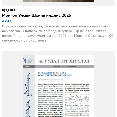
СУДАЛГАА
Монгол Улсын Шүүхийн индекс 2025
2026-06-11
Шүүхийн статистик мэдээ, олон нийт, мэргэжилтнүүдийн шүүхийн үйл
ажиллагааны талаарх санал бодлыг судалж, үр дүнг тоон утгаар
илэрхийлдэг энэхүү судалгаагаар 2025 онд Монгол Улсын шүүх 100
онооноос 57,33 оноо авчээ.