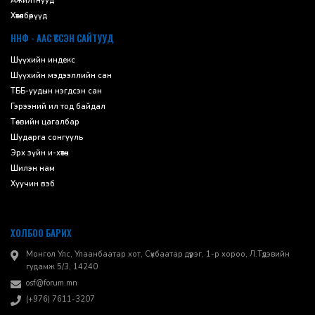
Ажилтнууд
Хөтөлбөрүүд
ННФ - ААС ҮҮССЭН САЙТУУД
Шүүхийн индекс
Шүүхийн мэдээллийн сан
ТББ-уудын нэгдсэн сан
Гэрээний ил тод байдал
Төсвийн цагалбар
Шударга сонгууль
Эрх зүйн и-хөтөч
Шилэн нам
Хуучин вэб
ХОЛБОО БАРИХ
Монгол Улс, Улаанбаатар хот, Сүхбаатар дүүрэг, 1-р хороо, ​Л.Түдэвийн
гудамж 5/3, 14240
osf@forum.mn
(+976) 7611-3207