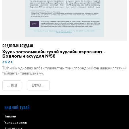
БОДЛОГЫН АСУУДАЛ
Хууль тогтоомжийн тухай хуулийн хэрэгжилт -
Бодлогын асуудал №58
2026-06-02
ТӨК-ийн удирдах албан тушаалтны томилгоонд хийсэн шинжилгээний
тайлантай танилцана уу.
ӨМНӨХ
ДАРААХ
←
→
default
БИДНИЙ ТУХАЙ
Тайлан
Удирдах зөвлөл