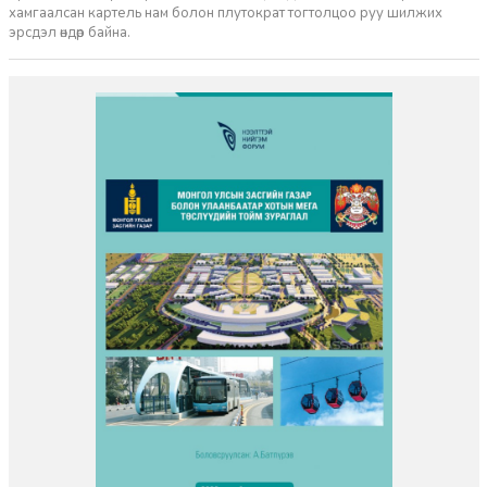
хамгаалсан картель нам болон плутократ тогтолцоо руу шилжих
эрсдэл өндөр байна.