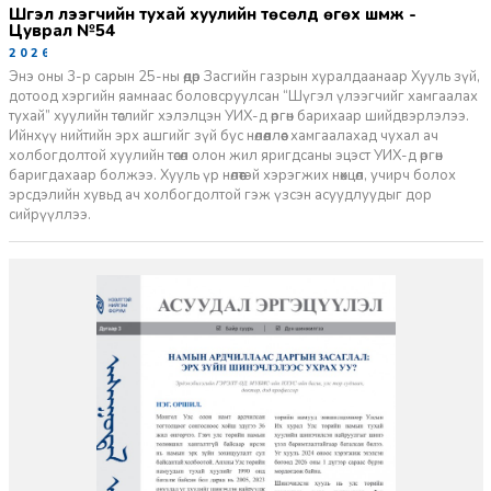
Шүгэл үлээгчийн тухай хуулийн төсөлд өгөх шүүмж -
Цуврал №54
2026-07-27
Энэ оны 3-р сарын 25-ны өдөр Засгийн газрын хуралдаанаар Хууль зүй,
дотоод хэргийн яамнаас боловсруулсан “Шүгэл үлээгчийг хамгаалах
тухай” хуулийн төслийг хэлэлцэн УИХ-д өргөн барихаар шийдвэрлэлээ.
Ийнхүү нийтийн эрх ашгийг зүй бус нөлөөллөөс хамгаалахад чухал ач
холбогдолтой хуулийн төсөл олон жил яригдсаны эцэст УИХ-д өргөн
баригдахаар болжээ. Хууль үр нөлөөтэй хэрэгжих нөхцөл, учирч болох
эрсдэлийн хувьд ач холбогдолтой гэж үзсэн асуудлуудыг дор
сийрүүллээ.