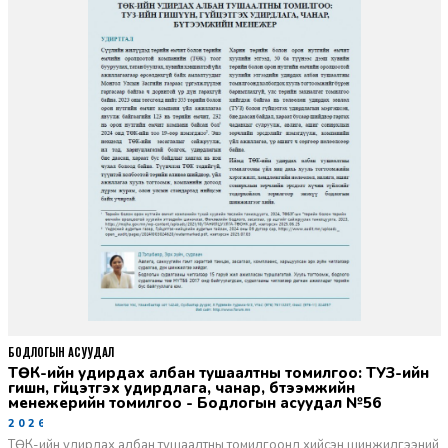
БОДЛОГЫН АСУУДАЛ
ТӨК-ийн удирдах албан тушаалтны томилгоо: ТУЗ-ийн
гишүүн, гүйцэтгэх удирдлага, чанар, бүтээмжийн
менежерийн томилгоо - Бодлогын асуудал №56
2026-06-02
ТӨК-ийн удирдах албан тушаалтны томилгоонд хийсэн шинжилгээний