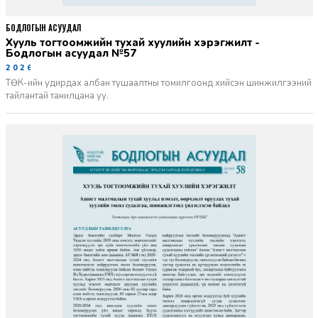
БОДЛОГЫН АСУУДАЛ
Хууль тогтоомжийн тухай хуулийн хэрэгжилт -
Бодлогын асуудал №57
2026-06-02
ТӨК-ийн удирдах албан тушаалтны томилгоонд хийсэн шинжилгээний
тайлантай танилцана уу.