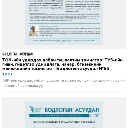
БОДЛОГЫН АСУУДАЛ
ТӨК-ийн удирдах албан тушаалтны томилгоо: ТУЗ-ийн
гишүүн, гүйцэтгэх удирдлага, чанар, бүтээмжийн
менежерийн томилгоо - Бодлогын асуудал №56
2026-06-02
ТӨК-ийн удирдах албан тушаалтны томилгоонд хийсэн шинжилгээний
тайлантай танилцана уу.