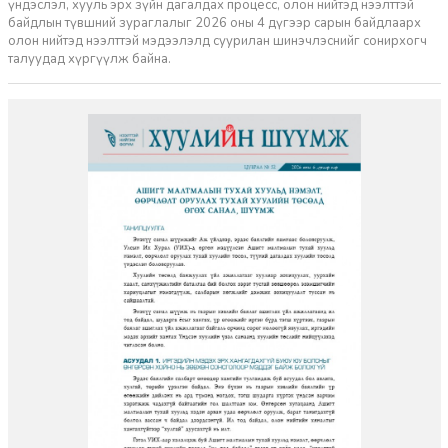
үндэслэл, хууль эрх зүйн дагалдах процесс, олон нийтэд нээлттэй
байдлын түвшний зураглалыг 2026 оны 4 дүгээр сарын байдлаарх
олон нийтэд нээлттэй мэдээлэлд суурилан шинэчлэснийг сонирхогч
талуудад хүргүүлж байна.