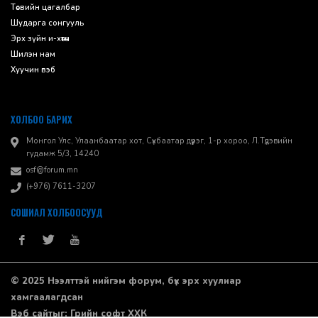
Төсвийн цагалбар
Шударга сонгууль
Эрх зүйн и-хөтөч
Шилэн нам
Хуучин вэб
ХОЛБОО БАРИХ
Монгол Улс, Улаанбаатар хот, Сүхбаатар дүүрэг, 1-р хороо, ​Л.Түдэвийн
гудамж 5/3, 14240
osf@forum.mn
(+976) 7611-3207
СОШИАЛ ХОЛБООСУУД
© 2025 Нээлттэй нийгэм форум, бүх эрх хуулиар
хамгаалагдсан
Вэб сайт
ыг:
Грийн софт ХХК