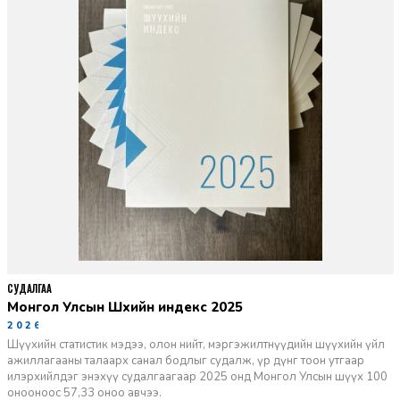
СУДАЛГАА
Монгол Улсын Шүүхийн индекс 2025
2026-06-11
Шүүхийн статистик мэдээ, олон нийт, мэргэжилтнүүдийн шүүхийн үйл
ажиллагааны талаарх санал бодлыг судалж, үр дүнг тоон утгаар
илэрхийлдэг энэхүү судалгаагаар 2025 онд Монгол Улсын шүүх 100
онооноос 57,33 оноо авчээ.