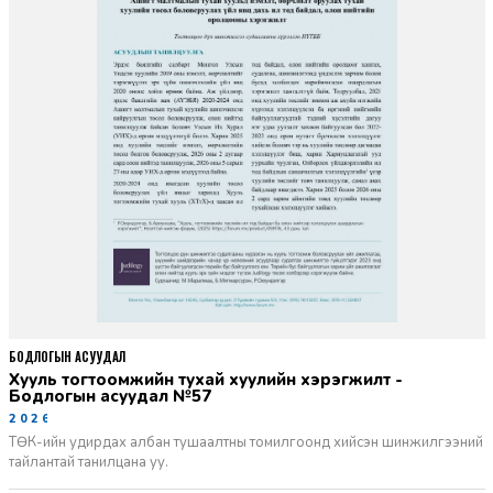
БОДЛОГЫН АСУУДАЛ
Хууль тогтоомжийн тухай хуулийн хэрэгжилт -
Бодлогын асуудал №57
2026-06-02
ТӨК-ийн удирдах албан тушаалтны томилгоонд хийсэн шинжилгээний
тайлантай танилцана уу.