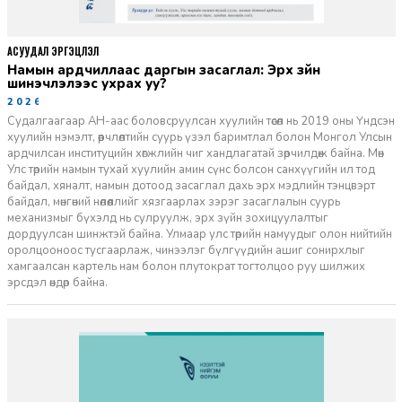
АСУУДАЛ ЭРГЭЦҮҮЛЭЛ
Намын ардчиллаас даргын засаглал: Эрх зүйн
шинэчлэлээс ухрах уу?
2026-07-08
Судалгаагаар АН-аас боловсруулсан хуулийн төсөл нь 2019 оны Үндсэн
хуулийн нэмэлт, өөрчлөлтийн суурь үзэл баримтлал болон Монгол Улсын
ардчилсан институцийн хөгжлийн чиг хандлагатай зөрчилдөж байна. Мөн
Улс төрийн намын тухай хуулийн амин сүнс болсон санхүүгийн ил тод
байдал, хяналт, намын дотоод засаглал дахь эрх мэдлийн тэнцвэрт
байдал, мөнгөний нөлөөллийг хязгаарлах зэрэг засаглалын суурь
механизмыг бүхэлд нь сулруулж, эрх зүйн зохицуулалтыг
дордуулсан шинжтэй байна. Улмаар улс төрийн намуудыг олон нийтийн
оролцооноос тусгаарлаж, чинээлэг бүлгүүдийн ашиг сонирхлыг
хамгаалсан картель нам болон плутократ тогтолцоо руу шилжих
эрсдэл өндөр байна.