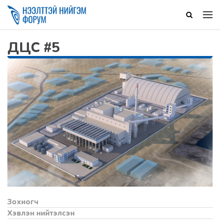
ДЦС #5
Зохиогч
Хэвлэн нийтэлсэн