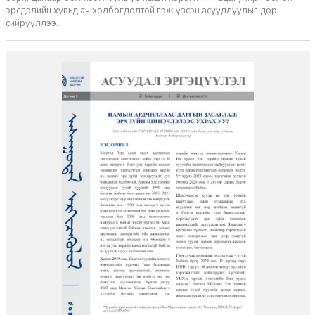
эрсдэлийн хувьд ач холбогдолтой гэж үзсэн асуудлуудыг дор
сийрүүллээ.