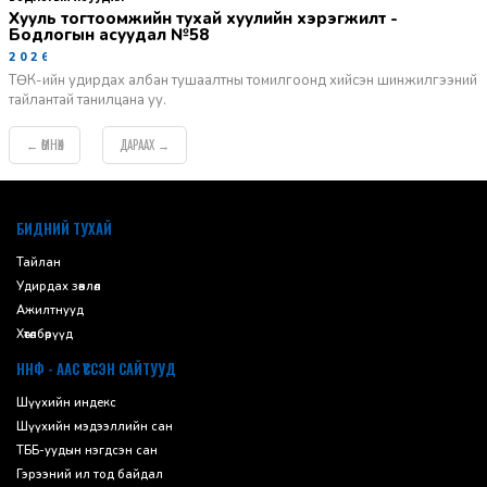
Хууль тогтоомжийн тухай хуулийн хэрэгжилт -
Бодлогын асуудал №58
2026-06-02
ТӨК-ийн удирдах албан тушаалтны томилгоонд хийсэн шинжилгээний
тайлантай танилцана уу.
ӨМНӨХ
ДАРААХ
←
→
default
БИДНИЙ ТУХАЙ
Тайлан
Удирдах зөвлөл
Ажилтнууд
Хөтөлбөрүүд
ННФ - ААС ҮҮССЭН САЙТУУД
Шүүхийн индекс
Шүүхийн мэдээллийн сан
ТББ-уудын нэгдсэн сан
Гэрээний ил тод байдал