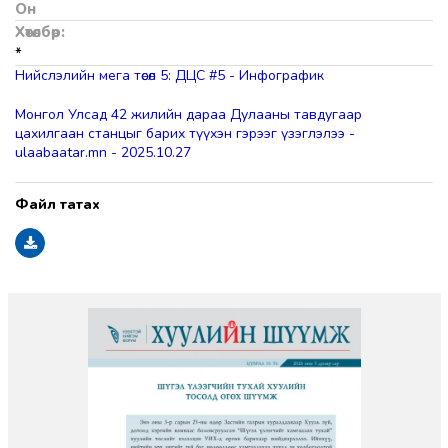
Он
Хөтөлбөр:
*
Нийслэлийн мега төсөл 5: ДЦС #5 - Инфографик
Монгол Улсад 42 жилийн дараа Дулааны тавдугаар
цахилгаан станцыг барих түүхэн гэрээг үзэглэлээ -
ulaabaatar.mn - 2025.10.27