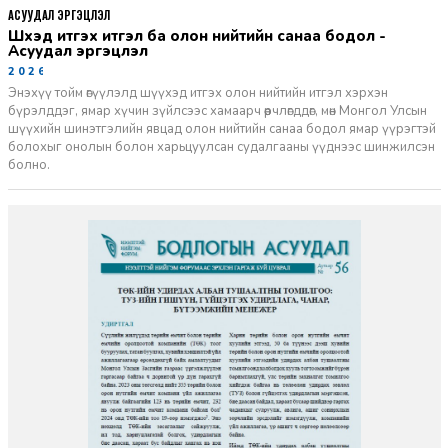
АСУУДАЛ ЭРГЭЦҮҮЛЭЛ
Шүүхэд итгэх итгэл ба олон нийтийн санаа бодол -
Асуудал эргэцүүлэл
2026-06-11
Энэхүү тойм өгүүлэлд шүүхэд итгэх олон нийтийн итгэл хэрхэн
бүрэлддэг, ямар хүчин зүйлсээс хамаарч өөрчлөгддөг, мөн Монгол Улсын
шүүхийн шинэтгэлийн явцад олон нийтийн санаа бодол ямар үүрэгтэй
болохыг онолын болон харьцуулсан судалгааны үүднээс шинжилсэн
болно.