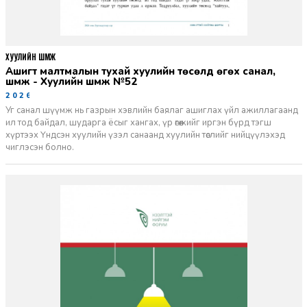
ХУУЛИЙН ШҮҮМЖ
Ашигт малтмалын тухай хуулийн төсөлд өгөх санал,
шүүмж - Хуулийн шүүмж №52
2026-06-29
Уг санал шүүмж нь газрын хэвлийн баялаг ашиглах үйл ажиллагаанд
ил тод байдал, шударга ёсыг хангах, үр өгөөжийг иргэн бүрд тэгш
хүртээх Үндсэн хуулийн үзэл санаанд хуулийн төслийг нийцүүлэхэд
чиглэсэн болно.