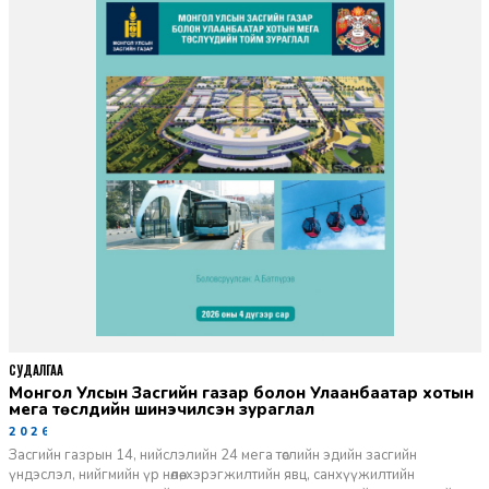
СУДАЛГАА
Монгол Улсын Засгийн газар болон Улаанбаатар хотын
мега төслүүдийн шинэчилсэн зураглал
2026-06-29
Засгийн газрын 14, нийслэлийн 24 мега төслийн эдийн засгийн
үндэслэл, нийгмийн үр нөлөө, хэрэгжилтийн явц, санхүүжилтийн