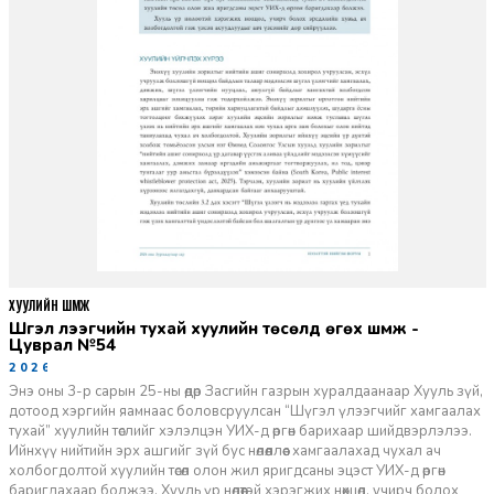
ХУУЛИЙН ШҮҮМЖ
Шүгэл үлээгчийн тухай хуулийн төсөлд өгөх шүүмж -
Цуврал №54
2026-07-27
Энэ оны 3-р сарын 25-ны өдөр Засгийн газрын хуралдаанаар Хууль зүй,
дотоод хэргийн яамнаас боловсруулсан “Шүгэл үлээгчийг хамгаалах
тухай” хуулийн төслийг хэлэлцэн УИХ-д өргөн барихаар шийдвэрлэлээ.
Ийнхүү нийтийн эрх ашгийг зүй бус нөлөөллөөс хамгаалахад чухал ач
холбогдолтой хуулийн төсөл олон жил яригдсаны эцэст УИХ-д өргөн
баригдахаар болжээ. Хууль үр нөлөөтэй хэрэгжих нөхцөл, учирч болох