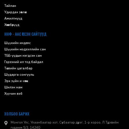
Тайлан
Удирдах зөвлөл
Ажилтнууд
Хөтөлбөрүүд
ННФ - ААС ҮҮССЭН САЙТУУД
Шүүхийн индекс
Шүүхийн мэдээллийн сан
ТББ-уудын нэгдсэн сан
Гэрээний ил тод байдал
Төсвийн цагалбар
Шударга сонгууль
Эрх зүйн и-хөтөч
Шилэн нам
Хуучин вэб
ХОЛБОО БАРИХ
Монгол Улс, Улаанбаатар хот, Сүхбаатар дүүрэг, 1-р хороо, ​Л.Түдэвийн
гудамж 5/3, 14240