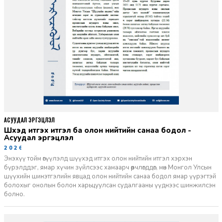
АСУУДАЛ ЭРГЭЦҮҮЛЭЛ
Шүүхэд итгэх итгэл ба олон нийтийн санаа бодол -
Асуудал эргэцүүлэл
2026-06-11
Энэхүү тойм өгүүлэлд шүүхэд итгэх олон нийтийн итгэл хэрхэн
бүрэлддэг, ямар хүчин зүйлсээс хамаарч өөрчлөгддөг, мөн Монгол Улсын
шүүхийн шинэтгэлийн явцад олон нийтийн санаа бодол ямар үүрэгтэй
болохыг онолын болон харьцуулсан судалгааны үүднээс шинжилсэн
болно.