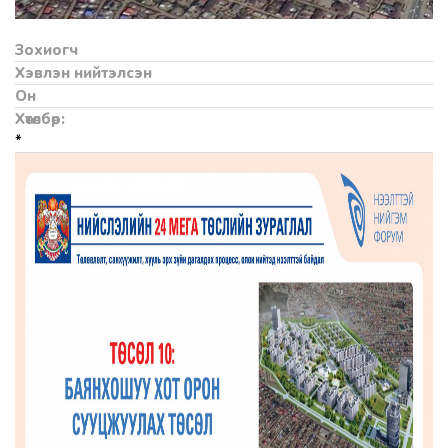
Зохиогч
Хэвлэн нийтэлсэн
Он
Хөтөлбөр:
*