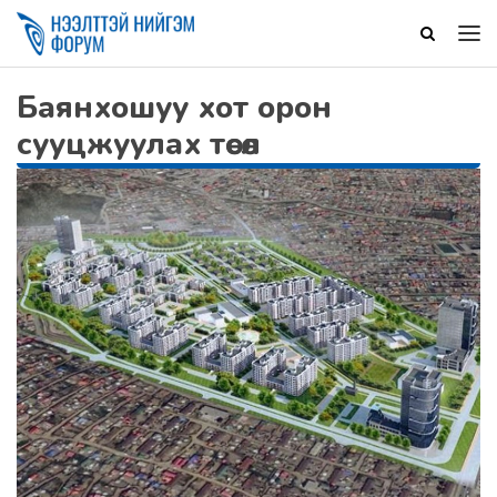
Баянхошуу хот орон
сууцжуулах төсөл