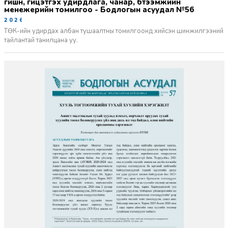
гишүүн, гүйцэтгэх удирдлага, чанар, бүтээмжийн
менежерийн томилгоо - Бодлогын асуудал №56
2026-06-02
ТӨК-ийн удирдах албан тушаалтны томилгоонд хийсэн шинжилгээний
тайлантай танилцана уу.