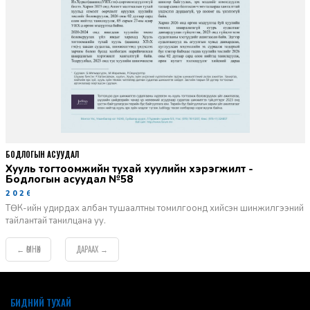
БОДЛОГЫН АСУУДАЛ
Хууль тогтоомжийн тухай хуулийн хэрэгжилт -
Бодлогын асуудал №58
2026-06-02
ТӨК-ийн удирдах албан тушаалтны томилгоонд хийсэн шинжилгээний
тайлантай танилцана уу.
ӨМНӨХ
ДАРААХ
←
→
default
БИДНИЙ ТУХАЙ