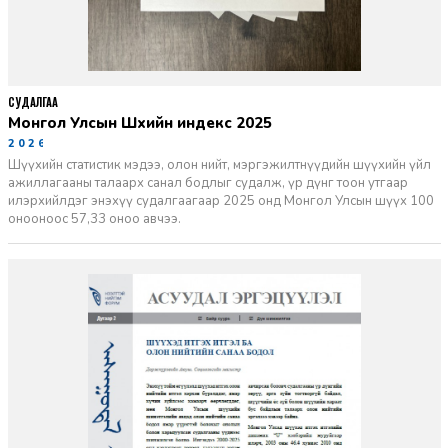
СУДАЛГАА
Монгол Улсын Шүүхийн индекс 2025
2026-06-11
Шүүхийн статистик мэдээ, олон нийт, мэргэжилтнүүдийн шүүхийн үйл
ажиллагааны талаарх санал бодлыг судалж, үр дүнг тоон утгаар
илэрхийлдэг энэхүү судалгаагаар 2025 онд Монгол Улсын шүүх 100
онооноос 57,33 оноо авчээ.