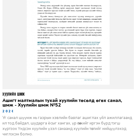
ХУУЛИЙН ШҮҮМЖ
Ашигт малтмалын тухай хуулийн төсөлд өгөх санал,
шүүмж - Хуулийн шүүмж №52
2026-06-29
Уг санал шүүмж нь газрын хэвлийн баялаг ашиглах үйл ажиллагаанд
ил тод байдал, шударга ёсыг хангах, үр өгөөжийг иргэн бүрд тэгш
хүртээх Үндсэн хуулийн үзэл санаанд хуулийн төслийг нийцүүлэхэд
чиглэсэн болно.