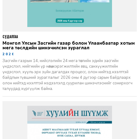
СУДАЛГАА
Монгол Улсын Засгийн газар болон Улаанбаатар хотын
мега төслүүдийн шинэчилсэн зураглал
2026-06-29
Засгийн газрын 14, нийслэлийн 24 мега төслийн эдийн засгийн
үндэслэл, нийгмийн үр нөлөө, хэрэгжилтийн явц, санхүүжилтийн
үндэслэл, хууль эрх зүйн дагалдах процесс, олон нийтэд нээлттэй
байдлын түвшний зураглалыг 2026 оны 4 дүгээр сарын байдлаарх
олон нийтэд нээлттэй мэдээлэлд суурилан шинэчлэснийг сонирхогч
талуудад хүргүүлж байна.