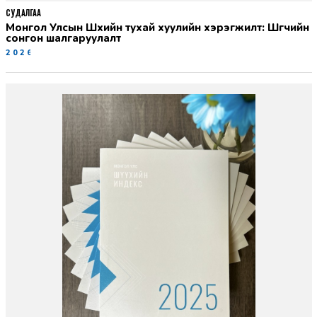
СУДАЛГАА
Монгол Улсын Шүүхийн тухай хуулийн хэрэгжилт: Шүүгчийн
сонгон шалгаруулалт
2026-06-19