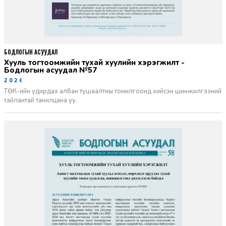
БОДЛОГЫН АСУУДАЛ
Хууль тогтоомжийн тухай хуулийн хэрэгжилт -
Бодлогын асуудал №57
2026-06-02
ТӨК-ийн удирдах албан тушаалтны томилгоонд хийсэн шинжилгээний
тайлантай танилцана уу.