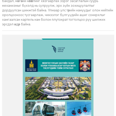
байдал, мөнгөний нөлөөллийг хязгаарлах зэрэг засаглалын суурь
механизмыг бүхэлд нь сулруулж, эрх зүйн зохицуулалтыг
дордуулсан шинжтэй байна. Улмаар улс төрийн намуудыг олон нийтийн
оролцооноос тусгаарлаж, чинээлэг бүлгүүдийн ашиг сонирхлыг
хамгаалсан картель нам болон плутократ тогтолцоо руу шилжих
эрсдэл өндөр байна.