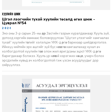
ХУУЛИЙН ШҮҮМЖ
Шүгэл үлээгчийн тухай хуулийн төсөлд өгөх шүүмж -
Цуврал №54
2026-07-27
Энэ оны 3-р сарын 25-ны өдөр Засгийн газрын хуралдаанаар Хууль зүй,
дотоод хэргийн яамнаас боловсруулсан “Шүгэл үлээгчийг хамгаалах
тухай” хуулийн төслийг хэлэлцэн УИХ-д өргөн барихаар шийдвэрлэлээ.
Ийнхүү нийтийн эрх ашгийг зүй бус нөлөөллөөс хамгаалахад чухал ач
холбогдолтой хуулийн төсөл олон жил яригдсаны эцэст УИХ-д өргөн
баригдахаар болжээ. Хууль үр нөлөөтэй хэрэгжих нөхцөл, учирч болох
эрсдэлийн хувьд ач холбогдолтой гэж үзсэн асуудлуудыг дор
сийрүүллээ.