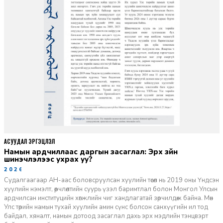
АСУУДАЛ ЭРГЭЦҮҮЛЭЛ
Намын ардчиллаас даргын засаглал: Эрх зүйн
шинэчлэлээс ухрах уу?
2026-07-08
Судалгаагаар АН-аас боловсруулсан хуулийн төсөл нь 2019 оны Үндсэн
хуулийн нэмэлт, өөрчлөлтийн суурь үзэл баримтлал болон Монгол Улсын
ардчилсан институцийн хөгжлийн чиг хандлагатай зөрчилдөж байна. Мөн
Улс төрийн намын тухай хуулийн амин сүнс болсон санхүүгийн ил тод
байдал, хяналт, намын дотоод засаглал дахь эрх мэдлийн тэнцвэрт