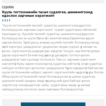
СУДАЛГАА
Хууль тогтоомжийн төсөл судалгаа, шинжилгээнд
үндэслэх зарчмын хэрэгжилт
2025-12-01
“Хууль тогтоомжийн төслийг судалгаа, шинжилгээнд үндэслэн
боловсруулах зарчмын хэрэгжилт” сэдэвт судалгааны тайлантай
танилцана уу. Хуулийн төслийг судалгаа, шинжилгээнд үндэслэн
боловсруулах нь хууль бүтээх үйл ажиллагаанд баримтлах үндсэн
зарчим билээ. Үүний дагуу аливаа хуулийн төслийг боловсруулахад
түүний хэрэгцээ, шаардлагыг урьдчилан тандан судлах, үр нөлөөг нь
үнэлэх, хэрэгжилтэд шаардагдах зардлыг тооцох, мөн батлагдсаны
дараа хэрэгжилт ба нийгэмд үзүүлэх үр дагаврыг тогтмол үнэлэх
шаардлагыг мөн хуулиар тогтоожээ. Гэвч уг зарчмын хэрэгжилт
хангалтгүй буюу зарим тохиолдолд судалгаа хийгээгүй, эсхүл судалгаа
хийхдээ холбогдох аргачлал, шаардлагыг бүрэн мөрдөхгүй байгаагаас
хууль тогтоомжийн хийдэл, зөрчил, хэрэгжилтийн хүндрэлүүд үүсэх болов.
Иймд хууль тогтоомжийн төсөл боловсруулах үе шатны судалгаа,
шинжилгээний чанарыг ямар түвшинд хийгдэж байгааг үнэлэх
зорилгоор энэхүү судалгааг хийж, судалгааны чанар, үр нөлөөг
сайжруулахад чиглэсэн санал зөвлөмж боловсрууллаа.