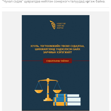
“Чухал сэдэв” цувралдаа нийтлэн сонирхогч талуудад хүргэж байна.