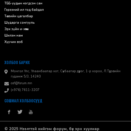
ТББ-уудын нэгдсэн сан
Гэрээний ил тод байдал
Төсвийн цагалбар
Шударга сонгууль
Эрх зүйн и-хөтөч
Шилэн нам
Хуучин вэб
ХОЛБОО БАРИХ
Монгол Улс, Улаанбаатар хот, Сүхбаатар дүүрэг, 1-р хороо, ​Л.Түдэвийн
гудамж 5/3, 14240
osf@forum.mn
(+976) 7611-3207
СОШИАЛ ХОЛБООСУУД
© 2025 Нээлттэй нийгэм форум, бүх эрх хуулиар