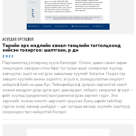
АСУУДАЛ ЭРГЭЦҮҮЛЭЛ
Төрийн эрх мэдлийн хянал-тэнцлийн тогтолцоонд
хийсэн тохиргоо: шалтгаан, үр дүн
2026-01-13
Парламентад улстөрчид хууль баталдаг. Олонх, цөөнх санал зөрөн
тэмцэлдэж завсрын олон бүлэг тус тусын ашиг сонирхлыг хуульд
хавчуулж, эцэст нь нэгдсэн зөвшлөөр хуулийг батална. Гэхдээ тэр
зөвшил хуулийн анхны зорилго, агуулга, зохицуулалтын онцлогт
нийцээгүй байх нь цөөн бус. Тийнхүү нийцээгүй, дотроо зөрчилтэй заалт
хожим амьдрал дээр дутагдал, давхардал, хийдэл, хямралыг үүсгэдэг –
үүнийг хуульд (урьдчилан) програмчилагдсан зөрчил гэдэг. Энэ
зөрчлийг хожим нэмэлт, өөрчлөлт оруулах буюу шүүхийн тайлбар
гаргах хоёр замаар шийддэг – цаг хугацаа явсаар хуулийн заалтууд
хоорондоо төгс нийцэлтэй болдог.