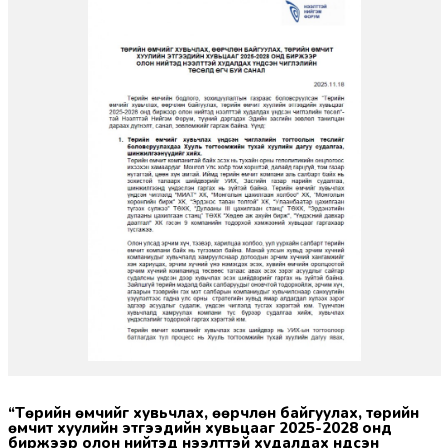
“Төрийн өмчийг хувьчлах, өөрчлөн байгуулах, төрийн
өмчит хуулийн этгээдийн хувьцааг 2025-2028 онд
биржээр олон нийтэд нээлттэй худалдах үндсэн