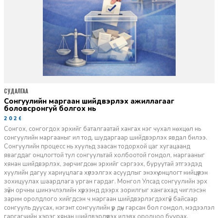
СУДАЛГАА
Сонгуулийн маргаан шийдвэрлэх ажиллагааг
боловсронгуй болгох нь
2026-01-30
Сонгох, сонгогдох эрхийг баталгаатай хангах нэг чухал нөхцөл нь
сонгуулийн маргааныг ил тод, шударгаар шийдвэрлэх явдал билээ.
Сонгуулийн процесс нь хуульд заасан тодорхой цаг хугацаанд
явагддаг онцлогтой тул сонгуультай холбоотой гомдол, маргааныг
хянан шийдвэрлэх, зөрчигдсөн эрхийг сэргээх, буруутай этгээдэд
хуулийн дагуу хариуцлага хүлээлгэх асуудлыг энэхүү онцлогт нийцүүлэн
зохицуулах шаардлага урган гардаг. Монгол Улсад сонгуулийн эрх
зүйн орчны шинэчлэлийн хүрээнд дээрх зорилгыг хангахад чиглэсэн
зарим оролдлого хийгдсэн ч маргаан шийдвэрлэгдэхгүй байсаар
сонгууль дуусах, нэгэнт сонгуулийн үр дүн гарсан бол гомдол, мэдээлэл
гаргагчийн хэрэг хянан шийдвэрлүүлэх идэвх оролцоо буурах,