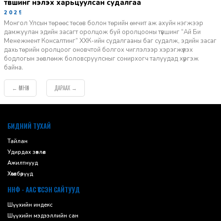
түвшинг үнэлэх харьцуулсан судалгаа
2025-11-12
Монгол Улсын төрөөс төсөв болон төрийн өмчит аж ахуйн нэгжээр
дамжуулан эдийн засагт оролцож буй оролцооны түвшинг “Ай Би
Менежмент Консалтинг” ХХК-ийн судалгааны баг судалж, эдийн засаг
дахь төрийн оролцоог оновчтой болгох чиглэлээр хэрэгжүүлэх
бодлогын зөвлөмж боловсруулсныг сонирхогч талуудад хүргэж
байна.
ӨМНӨХ
ДАРААХ
←
→
default
БИДНИЙ ТУХАЙ
Тайлан
Удирдах зөвлөл
Ажилтнууд
Хөтөлбөрүүд
ННФ - ААС ҮҮССЭН САЙТУУД
Шүүхийн индекс
Шүүхийн мэдээллийн сан