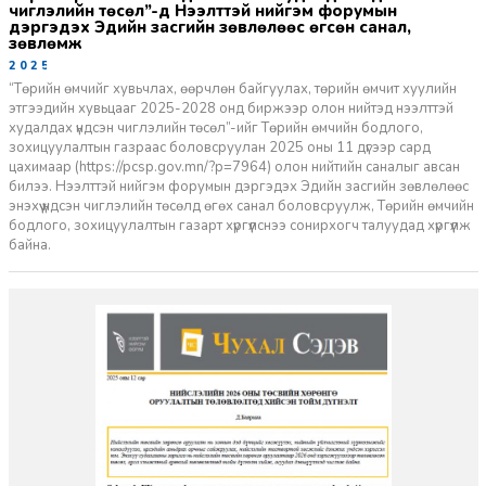
чиглэлийн төсөл”-д Нээлттэй нийгэм форумын
дэргэдэх Эдийн засгийн зөвлөлөөс өгсөн санал,
зөвлөмж
2025-12-17
“Төрийн өмчийг хувьчлах, өөрчлөн байгуулах, төрийн өмчит хуулийн
этгээдийн хувьцааг 2025-2028 онд биржээр олон нийтэд нээлттэй
худалдах үндсэн чиглэлийн төсөл”-ийг Төрийн өмчийн бодлого,
зохицуулалтын газраас боловсруулан 2025 оны 11 дүгээр сард
цахимаар (https://pcsp.gov.mn/?p=7964) олон нийтийн саналыг авсан
билээ. Нээлттэй нийгэм форумын дэргэдэх Эдийн засгийн зөвлөлөөс
энэхүү үндсэн чиглэлийн төсөлд өгөх санал боловсруулж, Төрийн өмчийн
бодлого, зохицуулалтын газарт хүргүүлснээ сонирхогч талуудад хүргүүлж
байна.