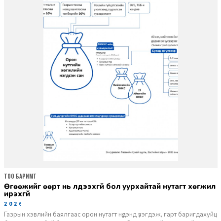
ТОО БАРИМТ
Өгөөжийг өөрт нь үлдээхгүй бол уурхайтай нутагт хөгжил
ирэхгүй
2026-02-05
Газрын хэвлийн баялгаас орон нутагт нүдэнд үзэгдэж, гарт баригдахуйц