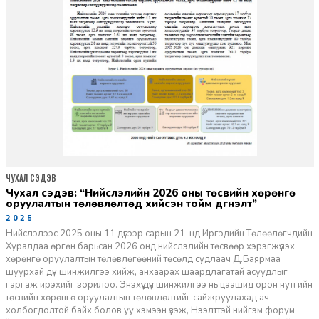
ЧУХАЛ СЭДЭВ
Чухал сэдэв: “Нийслэлийн 2026 оны төсвийн хөрөнгө
оруулалтын төлөвлөлтөд хийсэн тойм дүгнэлт”
2025-12-04
Нийслэлээс 2025 оны 11 дүгээр сарын 21-нд Иргэдийн Төлөөлөгчдийн
Хуралдаа өргөн барьсан 2026 онд нийслэлийн төсвөөр хэрэгжүүлэх
хөрөнгө оруулалтын төлөвлөгөөний төсөлд судлаач Д.Баярмаа
шуурхай дүн шинжилгээ хийж, анхаарах шаардлагатай асуудлыг
гаргаж ирэхийг зорилоо. Энэхүү дүн шинжилгээ нь цаашид орон нутгийн
төсвийн хөрөнгө оруулалтын төлөвлөлтийг сайжруулахад ач
холбогдолтой байх болов уу хэмээн үзэж, Нээлттэй нийгэм форум