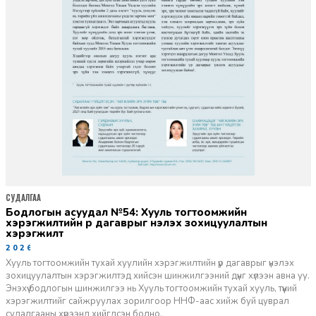
СУДАЛГАА
Бодлогын асуудал №54: Хууль тогтоомжийн
хэрэгжилтийн үр дагаврыг үнэлэх зохицуулалтын
хэрэгжилт
2026-04-08
Хууль тогтоомжийн тухай хуулийн хэрэгжилтийн үр дагаврыг үнэлэх
зохицуулалтын хэрэгжилтэд хийсэн шинжилгээний дүнг хүлээн авна уу.
Энэхүү бодлогын шинжилгээ нь Хууль тогтоомжийн тухай хууль, түүний
хэрэгжилтийг сайжруулах зорилгоор ННФ-аас хийж буй цуврал
судалгааны хүрээнд хийгдсэн болно.