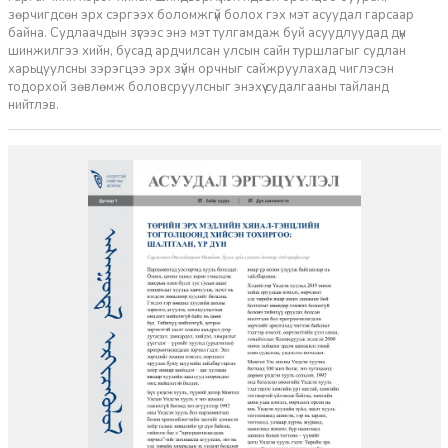
зөрчигдсөн эрх сэргээх боломжгүй болох гэх мэт асуудал гарсаар
байна. Судлаачдын зүгээс энэ мэт тулгамдаж буй асуудлуудад дүн
шинжилгээ хийн, бусад ардчилсан улсын сайн туршлагыг судлан
харьцуулсны зэрэгцээ эрх зүйн орчныг сайжруулахад чиглэсэн
тодорхой зөвлөмж боловсруулсныг энэхүү судалгааны тайланд
нийтлэв.