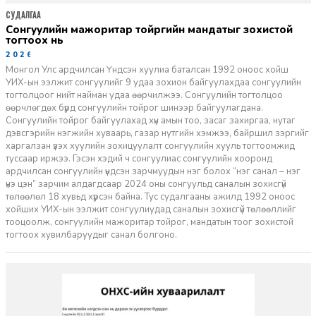
СУДАЛГАА
Сонгуулийн мажоритар тойргийн мандатыг зохистой
тогтоох нь
2026-03-31
Монгол Улс ардчилсан Үндсэн хуулиа баталсан 1992 оноос хойш
УИХ-ын ээлжит сонгуулийг 9 удаа зохион байгуулахдаа сонгуулийн
тогтолцоог нийт найман удаа өөрчилжээ. Сонгуулийн тогтолцоо
өөрчлөгдөх бүрд сонгуулийн тойрог шинээр байгуулагдана.
Сонгуулийн тойрог байгуулахад хүн амын тоо, засаг захиргаа, нутаг
дэвсгэрийн нэгжийн хуваарь, газар нутгийн хэмжээ, байршил зэргийг
харгалзан үзэх хуулийн зохицуулалт сонгуулийн хууль тогтоомжид
туссаар иржээ. Гэсэн хэдий ч сонгуулиас сонгуулийн хооронд
ардчилсан сонгуулийн үндсэн зарчмуудын нэг болох “нэг санал – нэг
үнэ цэн” зарчим алдагдсаар 2024 оны сонгуульд саналын зохисгүй
төлөөлөл 18 хувьд хүрсэн байна. Тус судалгааны ажилд 1992 оноос
хойших УИХ-ын ээлжит сонгуулиудад саналын зохисгүй төлөөллийг
тооцоолж, сонгуулийн мажоритар тойрог, мандатын тоог зохистой
тогтоох хувилбаруудыг санал болгоно.