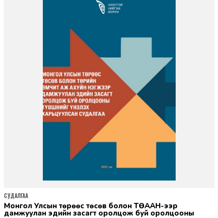
СУДАЛГАА
Монгол Улсын төрөөс төсөв болон ТӨААН-ээр
дамжуулан эдийн засагт оролцож буй оролцооны