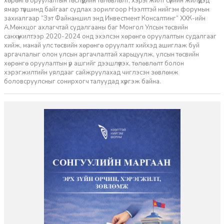
хөрөнгө оруулалтын төслүүдийн төлөвлөлт, хэрэгжилт сүүлийн жилүүдэд
ямар түвшинд байгааг судлах зорилгоор Нээлттэй нийгэм форумын
захиалгаар “Зэт Файнаншил энд Инвестмент Консалтинг” ХХК-ийн
А.Мөнхцог ахлагчтай судалгааны баг Монгол Улсын төсвийн
санхүүжилтээр 2020-2024 онд эхэлсэн хөрөнгө оруулалтын судалгааг
хийж, манай улс төсвийн хөрөнгө оруулалт хийхэд ашиглаж буй
аргачлалыг олон улсын аргачлалтай харьцуулж, улсын төсвийн
хөрөнгө оруулалтын үр ашгийг дээшлүүлэх, төлөвлөлт болон
хэрэгжилтийн уялдааг сайжруулахад чиглэсэн зөвлөмж
боловсруулсныг сонирхогч талуудад хүргэж байна.