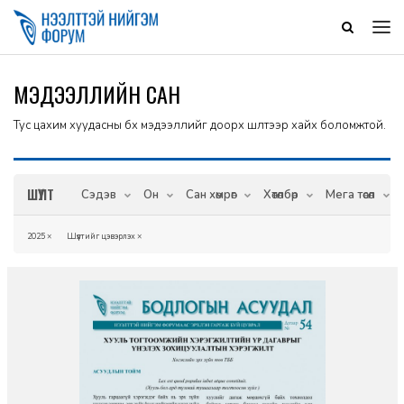
МЭДЭЭЛЛИЙН САН
Тус цахим хуудасны бүх мэдээллийг доорх шүүлтээр хайх боломжтой.
ШҮҮЛТ
Сэдэв
Он
Сан хөмрөг
Хөтөлбөр
Мега төсөл
2025
×
Шүүлтийг цэвэрлэх
×