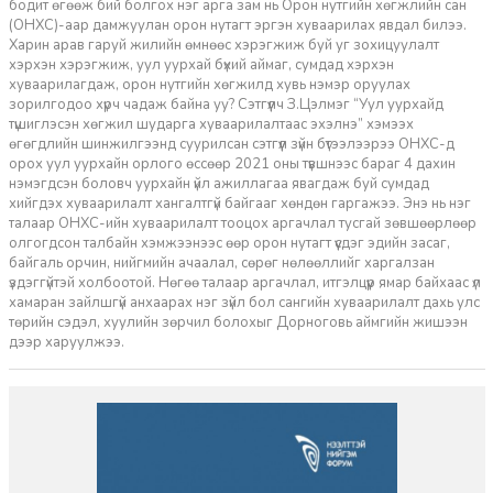
бодит өгөөж бий болгох нэг арга зам нь Орон нутгийн хөгжлийн сан
(ОНХС)-аар дамжуулан орон нутагт эргэн хуваарилах явдал билээ.
Харин арав гаруй жилийн өмнөөс хэрэгжиж буй уг зохицуулалт
хэрхэн хэрэгжиж, уул уурхай бүхий аймаг, сумдад хэрхэн
хуваарилагдаж, орон нутгийн хөгжилд хувь нэмэр оруулах
зорилгодоо хүрч чадаж байна уу? Сэтгүүлч З.Цэлмэг “Уул уурхайд
түшиглэсэн хөгжил шударга хуваарилалтаас эхэлнэ” хэмээх
өгөгдлийн шинжилгээнд суурилсан сэтгүүл зүйн бүтээлээрээ ОНХС-д
орох уул уурхайн орлого өссөөр 2021 оны түвшнээс бараг 4 дахин
нэмэгдсэн боловч уурхайн үйл ажиллагаа явагдаж буй сумдад
хийгдэх хуваарилалт хангалтгүй байгааг хөндөн гаргажээ. Энэ нь нэг
талаар ОНХС-ийн хуваарилалт тооцох аргачлал тусгай зөвшөөрлөөр
олгогдсон талбайн хэмжээнээс өөр орон нутагт үүсдэг эдийн засаг,
байгаль орчин, нийгмийн ачаалал, сөрөг нөлөөллийг харгалзан
үздэггүйтэй холбоотой. Нөгөө талаар аргачлал, итгэлцүүр ямар байхаас үл
хамаран зайлшгүй анхаарах нэг зүйл бол сангийн хуваарилалт дахь улс
төрийн сэдэл, хуулийн зөрчил болохыг Дорноговь аймгийн жишээн
дээр харуулжээ.