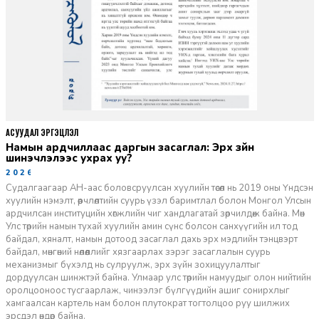
АСУУДАЛ ЭРГЭЦҮҮЛЭЛ
Намын ардчиллаас даргын засаглал: Эрх зүйн
шинэчлэлээс ухрах уу?
2026-07-08
Судалгаагаар АН-аас боловсруулсан хуулийн төсөл нь 2019 оны Үндсэн
хуулийн нэмэлт, өөрчлөлтийн суурь үзэл баримтлал болон Монгол Улсын
ардчилсан институцийн хөгжлийн чиг хандлагатай зөрчилдөж байна. Мөн
Улс төрийн намын тухай хуулийн амин сүнс болсон санхүүгийн ил тод
байдал, хяналт, намын дотоод засаглал дахь эрх мэдлийн тэнцвэрт
байдал, мөнгөний нөлөөллийг хязгаарлах зэрэг засаглалын суурь
механизмыг бүхэлд нь сулруулж, эрх зүйн зохицуулалтыг
дордуулсан шинжтэй байна. Улмаар улс төрийн намуудыг олон нийтийн
оролцооноос тусгаарлаж, чинээлэг бүлгүүдийн ашиг сонирхлыг
хамгаалсан картель нам болон плутократ тогтолцоо руу шилжих
эрсдэл өндөр байна.