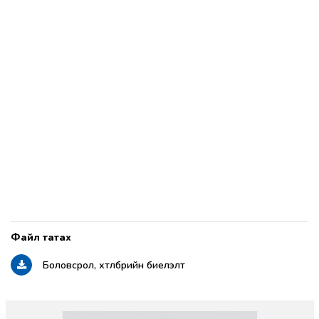
Боловсрол, хөтөлбөрийн биелэлт