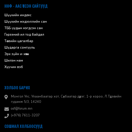
ННФ - ААС ҮҮССЭН САЙТУУД
Шүүхийн индекс
Шүүхийн мэдээллийн сан
ТББ-уудын нэгдсэн сан
Гэрээний ил тод байдал
Төсвийн цагалбар
Шударга сонгууль
Эрх зүйн и-хөтөч
Шилэн нам
Хуучин вэб
ХОЛБОО БАРИХ
Монгол Улс, Улаанбаатар хот, Сүхбаатар дүүрэг, 1-р хороо, ​Л.Түдэвийн
гудамж 5/3, 14240
osf@forum.mn
(+976) 7611-3207
СОШИАЛ ХОЛБООСУУД