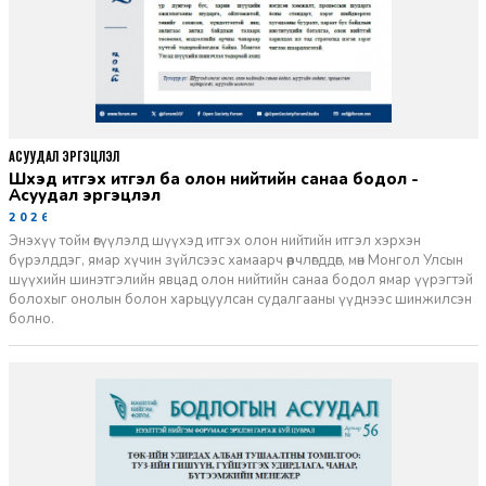
АСУУДАЛ ЭРГЭЦҮҮЛЭЛ
Шүүхэд итгэх итгэл ба олон нийтийн санаа бодол -
Асуудал эргэцүүлэл
2026-06-11
Энэхүү тойм өгүүлэлд шүүхэд итгэх олон нийтийн итгэл хэрхэн
бүрэлддэг, ямар хүчин зүйлсээс хамаарч өөрчлөгддөг, мөн Монгол Улсын
шүүхийн шинэтгэлийн явцад олон нийтийн санаа бодол ямар үүрэгтэй
болохыг онолын болон харьцуулсан судалгааны үүднээс шинжилсэн
болно.