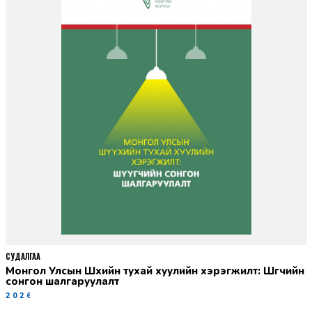
СУДАЛГАА
Монгол Улсын Шүүхийн тухай хуулийн хэрэгжилт: Шүүгчийн
сонгон шалгаруулалт
2026-06-19