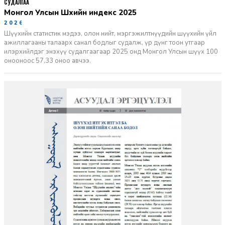
СУДАЛГАА
Монгол Улсын Шүүхийн индекс 2025
2026-06-11
Шүүхийн статистик мэдээ, олон нийт, мэргэжилтнүүдийн шүүхийн үйл
ажиллагааны талаарх санал бодлыг судалж, үр дүнг тоон утгаар
илэрхийлдэг энэхүү судалгаагаар 2025 онд Монгол Улсын шүүх 100
онооноос 57,33 оноо авчээ.