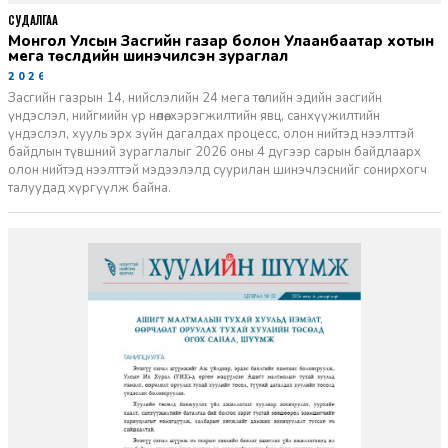
СУДАЛГАА
Монгол Улсын Засгийн газар болон Улаанбаатар хотын
мега төслүүдийн шинэчилсэн зураглал
2026-06-29
Засгийн газрын 14, нийслэлийн 24 мега төслийн эдийн засгийн
үндэслэл, нийгмийн үр нөлөө, хэрэгжилтийн явц, санхүүжилтийн
үндэслэл, хууль эрх зүйн дагалдах процесс, олон нийтэд нээлттэй
байдлын түвшний зураглалыг 2026 оны 4 дүгээр сарын байдлаарх
олон нийтэд нээлттэй мэдээлэлд суурилан шинэчлэснийг сонирхогч
талуудад хүргүүлж байна.