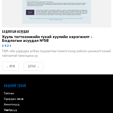
БОДЛОГЫН АСУУДАЛ
Хууль тогтоомжийн тухай хуулийн хэрэгжилт -
Бодлогын асуудал №58
2026-06-02
ТӨК-ийн удирдах албан тушаалтны томилгоонд хийсэн шинжилгээний
тайлантай танилцана уу.
ӨМНӨХ
ДАРААХ
←
→
default
БИДНИЙ ТУХАЙ
Тайлан
Удирдах зөвлөл
Ажилтнууд
Хөтөлбөрүүд