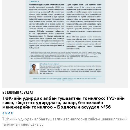
БОДЛОГЫН АСУУДАЛ
ТӨК-ийн удирдах албан тушаалтны томилгоо: ТУЗ-ийн
гишүүн, гүйцэтгэх удирдлага, чанар, бүтээмжийн
менежерийн томилгоо - Бодлогын асуудал №56
2026-06-02
ТӨК-ийн удирдах албан тушаалтны томилгоонд хийсэн шинжилгээний
тайлантай танилцана уу.