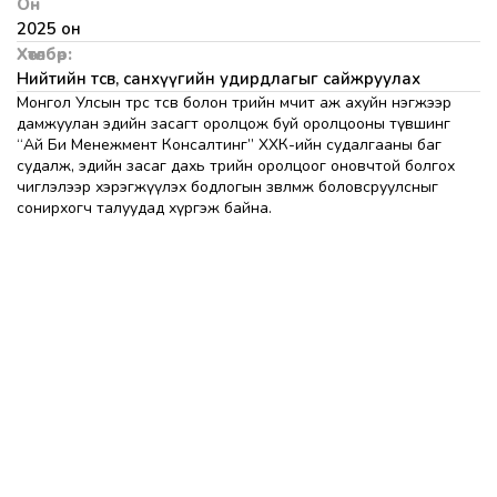
Он
2025 он
Хөтөлбөр:
Нийтийн төсөв, санхүүгийн удирдлагыг сайжруулах
Монгол Улсын төрөөс төсөв болон төрийн өмчит аж ахуйн нэгжээр
дамжуулан эдийн засагт оролцож буй оролцооны түвшинг
“Ай Би Менежмент Консалтинг” ХХК-ийн судалгааны баг
судалж, эдийн засаг дахь төрийн оролцоог оновчтой болгох
чиглэлээр хэрэгжүүлэх бодлогын зөвлөмж боловсруулсныг
сонирхогч талуудад хүргэж байна.