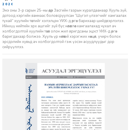
2026-07-27
Энэ оны 3-р сарын 25-ны өдөр Засгийн газрын хуралдаанаар Хууль зүй,
дотоод хэргийн яамнаас боловсруулсан “Шүгэл үлээгчийг хамгаалах
тухай” хуулийн төслийг хэлэлцэн УИХ-д өргөн барихаар шийдвэрлэлээ.
Ийнхүү нийтийн эрх ашгийг зүй бус нөлөөллөөс хамгаалахад чухал ач
холбогдолтой хуулийн төсөл олон жил яригдсаны эцэст УИХ-д өргөн
баригдахаар болжээ. Хууль үр нөлөөтэй хэрэгжих нөхцөл, учирч болох
эрсдэлийн хувьд ач холбогдолтой гэж үзсэн асуудлуудыг дор
сийрүүллээ.