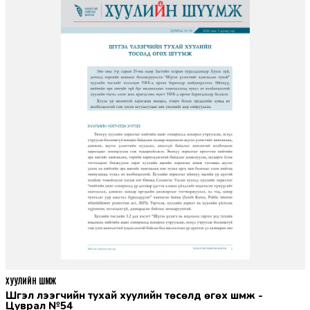
ХУУЛИЙН ШҮҮМЖ
Шүгэл үлээгчийн тухай хуулийн төсөлд өгөх шүүмж -
Цуврал №54