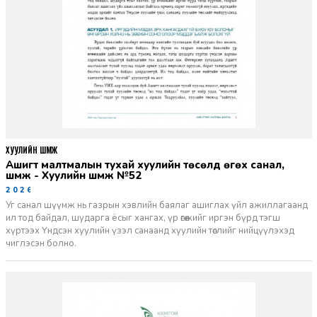
ХУУЛИЙН ШҮҮМЖ
Ашигт малтмалын тухай хуулийн төсөлд өгөх санал,
шүүмж - Хуулийн шүүмж №52
2026-06-29
Уг санал шүүмж нь газрын хэвлийн баялаг ашиглах үйл ажиллагаанд
ил тод байдал, шударга ёсыг хангах, үр өгөөжийг иргэн бүрд тэгш
хүртээх Үндсэн хуулийн үзэл санаанд хуулийн төслийг нийцүүлэхэд
чиглэсэн болно.