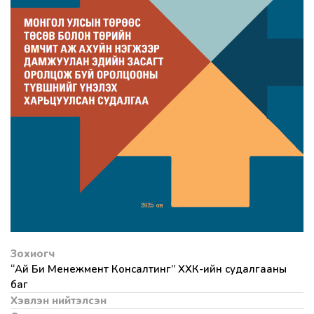
Зохиогч
“Ай Би Менежмент Консалтинг” ХХК-ийн судалгааны
баг
Хэвлэн нийтэлсэн