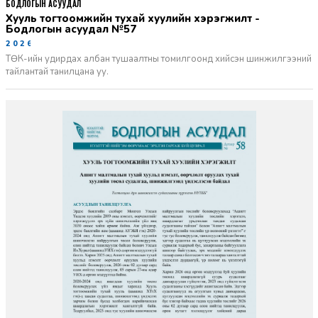
БОДЛОГЫН АСУУДАЛ
Хууль тогтоомжийн тухай хуулийн хэрэгжилт -
Бодлогын асуудал №57
2026-06-02
ТӨК-ийн удирдах албан тушаалтны томилгоонд хийсэн шинжилгээний
тайлантай танилцана уу.