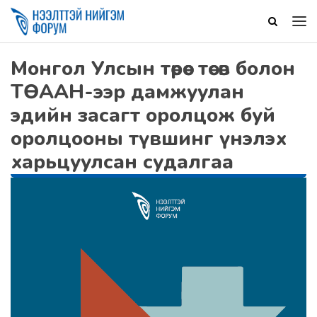
Монгол Улсын төрөөс төсөв болон
ТӨААН-ээр дамжуулан
эдийн засагт оролцож буй
оролцооны түвшинг үнэлэх
харьцуулсан судалгаа