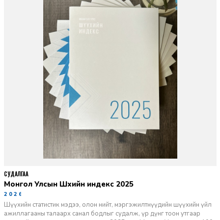
СУДАЛГАА
Монгол Улсын Шүүхийн индекс 2025
2026-06-11
Шүүхийн статистик мэдээ, олон нийт, мэргэжилтнүүдийн шүүхийн үйл
ажиллагааны талаарх санал бодлыг судалж, үр дүнг тоон утгаар