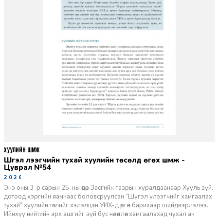
ХУУЛИЙН ШҮҮМЖ
Шүгэл үлээгчийн тухай хуулийн төсөлд өгөх шүүмж -
Цуврал №54
2026-07-27
Энэ оны 3-р сарын 25-ны өдөр Засгийн газрын хуралдаанаар Хууль зүй,
дотоод хэргийн яамнаас боловсруулсан “Шүгэл үлээгчийг хамгаалах
тухай” хуулийн төслийг хэлэлцэн УИХ-д өргөн барихаар шийдвэрлэлээ.
Ийнхүү нийтийн эрх ашгийг зүй бус нөлөөллөөс хамгаалахад чухал ач