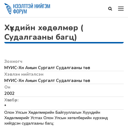
Хүүхдийн хөдөлмөр (
Судалгааны багц)
Зохиогч
МУИС-Хүн Амын Сургалт Судалгааны төв
Хэвлэн нийтэлсэн
МУИС-Хүн Амын Сургалт Судалгааны төв
Он
2002
Хөтөлбөр:
*
Олон Улсын Хөдөлмөрийн Байгууллагын Хүүхдийн
Хөдөлмөрийг Устгах Олон Улсын хөтөлбөрийн хүрээнд
хийгдсэн судалгааны багц: