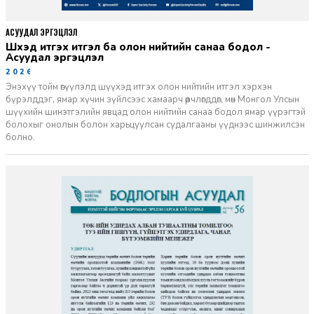
АСУУДАЛ ЭРГЭЦҮҮЛЭЛ
Шүүхэд итгэх итгэл ба олон нийтийн санаа бодол -
Асуудал эргэцүүлэл
2026-06-11
Энэхүү тойм өгүүлэлд шүүхэд итгэх олон нийтийн итгэл хэрхэн
бүрэлддэг, ямар хүчин зүйлсээс хамаарч өөрчлөгддөг, мөн Монгол Улсын
шүүхийн шинэтгэлийн явцад олон нийтийн санаа бодол ямар үүрэгтэй
болохыг онолын болон харьцуулсан судалгааны үүднээс шинжилсэн
болно.