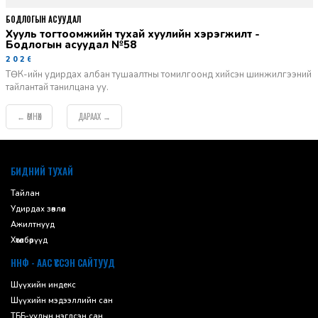
БОДЛОГЫН АСУУДАЛ
Хууль тогтоомжийн тухай хуулийн хэрэгжилт -
Бодлогын асуудал №58
2026-06-02
ТӨК-ийн удирдах албан тушаалтны томилгоонд хийсэн шинжилгээний
тайлантай танилцана уу.
ӨМНӨХ
ДАРААХ
←
→
default
БИДНИЙ ТУХАЙ
Тайлан
Удирдах зөвлөл
Ажилтнууд
Хөтөлбөрүүд
ННФ - ААС ҮҮССЭН САЙТУУД
Шүүхийн индекс
Шүүхийн мэдээллийн сан
ТББ-уудын нэгдсэн сан