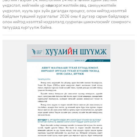
үндэслэл, нийгмийн үр нөлөө, хэрэгжилтийн явц, санхүүжилтийн
үндэслэл, хууль эрх зүйн дагалдах процесс, олон нийтэд нээлттэй
байдлын түвшний зураглалыг 2026 оны 4 дүгээр сарын байдлаарх
олон нийтэд нээлттэй мэдээлэлд суурилан шинэчлэснийг сонирхогч
талуудад хүргүүлж байна.