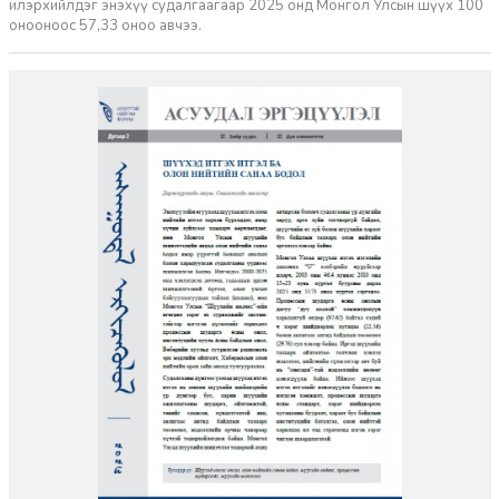
илэрхийлдэг энэхүү судалгаагаар 2025 онд Монгол Улсын шүүх 100
онооноос 57,33 оноо авчээ.