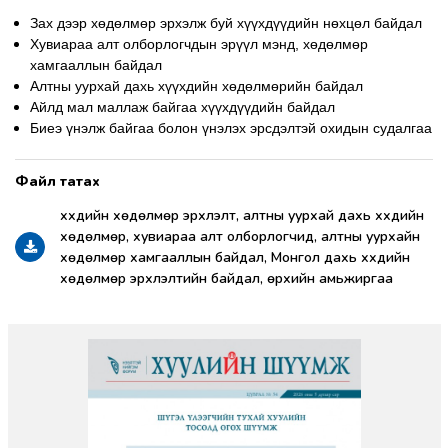
Зах дээр хөдөлмөр эрхэлж буй хүүхдүүдийн нөхцөл байдал
Хувиараа алт олборлогчдын эрүүл мэнд, хөдөлмөр
хамгааллын байдал
Алтны уурхай дахь хүүхдийн хөдөлмөрийн байдал
Айлд мал маллаж байгаа хүүхдүүдийн байдал
Биеэ үнэлж байгаа болон үнэлэх эрсдэлтэй охидын судалгаа
хүүхдийн хөдөлмөр эрхлэлт, алтны уурхай дахь хүүхдийн
хөдөлмөр, хувиараа алт олборлогчид, алтны уурхайн
хөдөлмөр хамгааллын байдал, Монгол дахь хүүхдийн
хөдөлмөр эрхлэлтийн байдал, өрхийн амьжиргаа