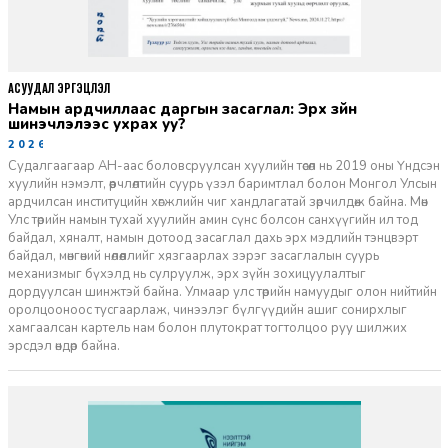
АСУУДАЛ ЭРГЭЦҮҮЛЭЛ
Намын ардчиллаас даргын засаглал: Эрх зүйн
шинэчлэлээс ухрах уу?
2026-07-08
Судалгаагаар АН-аас боловсруулсан хуулийн төсөл нь 2019 оны Үндсэн
хуулийн нэмэлт, өөрчлөлтийн суурь үзэл баримтлал болон Монгол Улсын
ардчилсан институцийн хөгжлийн чиг хандлагатай зөрчилдөж байна. Мөн
Улс төрийн намын тухай хуулийн амин сүнс болсон санхүүгийн ил тод
байдал, хяналт, намын дотоод засаглал дахь эрх мэдлийн тэнцвэрт
байдал, мөнгөний нөлөөллийг хязгаарлах зэрэг засаглалын суурь
механизмыг бүхэлд нь сулруулж, эрх зүйн зохицуулалтыг
дордуулсан шинжтэй байна. Улмаар улс төрийн намуудыг олон нийтийн
оролцооноос тусгаарлаж, чинээлэг бүлгүүдийн ашиг сонирхлыг
хамгаалсан картель нам болон плутократ тогтолцоо руу шилжих
эрсдэл өндөр байна.