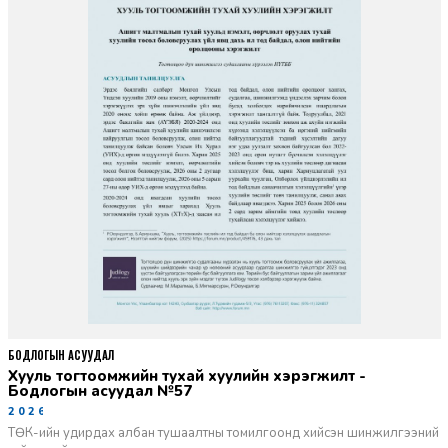
БОДЛОГЫН АСУУДАЛ
Хууль тогтоомжийн тухай хуулийн хэрэгжилт -
Бодлогын асуудал №57
2026-06-02
ТӨК-ийн удирдах албан тушаалтны томилгоонд хийсэн шинжилгээний