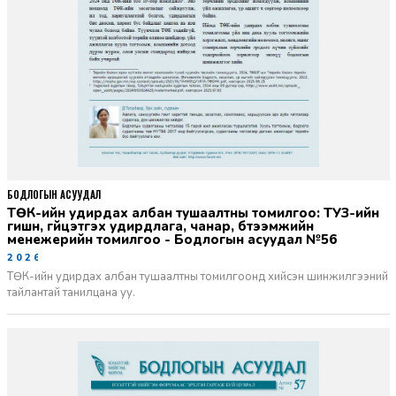
БОДЛОГЫН АСУУДАЛ
ТӨК-ийн удирдах албан тушаалтны томилгоо: ТУЗ-ийн
гишүүн, гүйцэтгэх удирдлага, чанар, бүтээмжийн
менежерийн томилгоо - Бодлогын асуудал №56
2026-06-02
ТӨК-ийн удирдах албан тушаалтны томилгоонд хийсэн шинжилгээний
тайлантай танилцана уу.