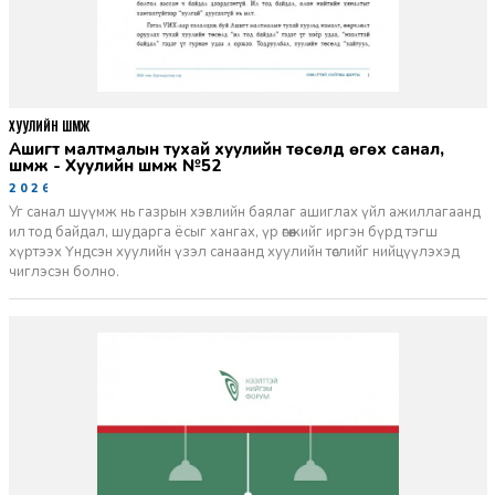
ХУУЛИЙН ШҮҮМЖ
Ашигт малтмалын тухай хуулийн төсөлд өгөх санал,
шүүмж - Хуулийн шүүмж №52
2026-06-29
Уг санал шүүмж нь газрын хэвлийн баялаг ашиглах үйл ажиллагаанд
ил тод байдал, шударга ёсыг хангах, үр өгөөжийг иргэн бүрд тэгш
хүртээх Үндсэн хуулийн үзэл санаанд хуулийн төслийг нийцүүлэхэд
чиглэсэн болно.