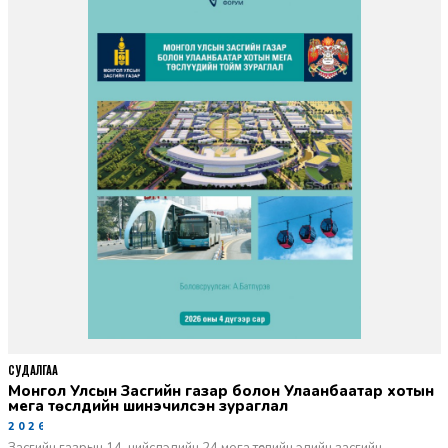
СУДАЛГАА
Монгол Улсын Засгийн газар болон Улаанбаатар хотын
мега төслүүдийн шинэчилсэн зураглал
2026-06-29
Засгийн газрын 14, нийслэлийн 24 мега төслийн эдийн засгийн