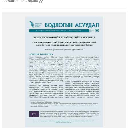
тайлантай танилцана уу.