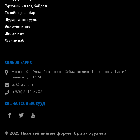
Гэрээний ил тод байдал
Төсвийн цагалбар
Шударга сонгууль
Эрх зүйн и-хөтөч
Шилэн нам
Хуучин вэб
ХОЛБОО БАРИХ
Монгол Улс, Улаанбаатар хот, Сүхбаатар дүүрэг, 1-р хороо, ​Л.Түдэвийн
гудамж 5/3, 14240
osf@forum.mn
(+976) 7611-3207
СОШИАЛ ХОЛБООСУУД
© 2025 Нээлттэй нийгэм форум, бүх эрх хуулиар