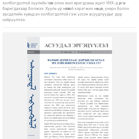
холбогдолтой хуулийн төсөл олон жил яригдсаны эцэст УИХ-д өргөн
баригдахаар болжээ. Хууль үр нөлөөтэй хэрэгжих нөхцөл, учирч болох
эрсдэлийн хувьд ач холбогдолтой гэж үзсэн асуудлуудыг дор
сийрүүллээ.