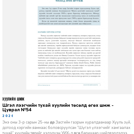
ХУУЛИЙН ШҮҮМЖ
Шүгэл үлээгчийн тухай хуулийн төсөлд өгөх шүүмж -
Цуврал №54
2026-07-27
Энэ оны 3-р сарын 25-ны өдөр Засгийн газрын хуралдаанаар Хууль зүй,
дотоод хэргийн яамнаас боловсруулсан “Шүгэл үлээгчийг хамгаалах
тухай” хуулийн төслийг хэлэлцэн УИХ-д өргөн барихаар шийдвэрлэлээ.