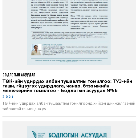
БОДЛОГЫН АСУУДАЛ
ТӨК-ийн удирдах албан тушаалтны томилгоо: ТУЗ-ийн
гишүүн, гүйцэтгэх удирдлага, чанар, бүтээмжийн
менежерийн томилгоо - Бодлогын асуудал №56
2026-06-02
ТӨК-ийн удирдах албан тушаалтны томилгоонд хийсэн шинжилгээний
тайлантай танилцана уу.