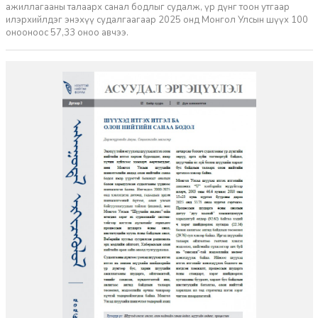
ажиллагааны талаарх санал бодлыг судалж, үр дүнг тоон утгаар
илэрхийлдэг энэхүү судалгаагаар 2025 онд Монгол Улсын шүүх 100
онооноос 57,33 оноо авчээ.