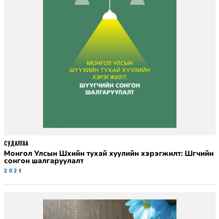
СУДАЛГАА
Монгол Улсын Шүүхийн тухай хуулийн хэрэгжилт: Шүүгчийн
сонгон шалгаруулалт
2026-06-19