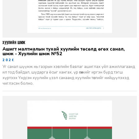
ХУУЛИЙН ШҮҮМЖ
Ашигт малтмалын тухай хуулийн төсөлд өгөх санал,
шүүмж - Хуулийн шүүмж №52
2026-06-29
Уг санал шүүмж нь газрын хэвлийн баялаг ашиглах үйл ажиллагаанд
ил тод байдал, шударга ёсыг хангах, үр өгөөжийг иргэн бүрд тэгш
хүртээх Үндсэн хуулийн үзэл санаанд хуулийн төслийг нийцүүлэхэд
чиглэсэн болно.