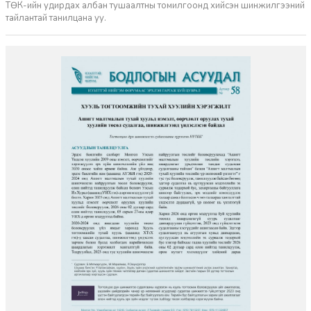
ТӨК-ийн удирдах албан тушаалтны томилгоонд хийсэн шинжилгээний
тайлантай танилцана уу.