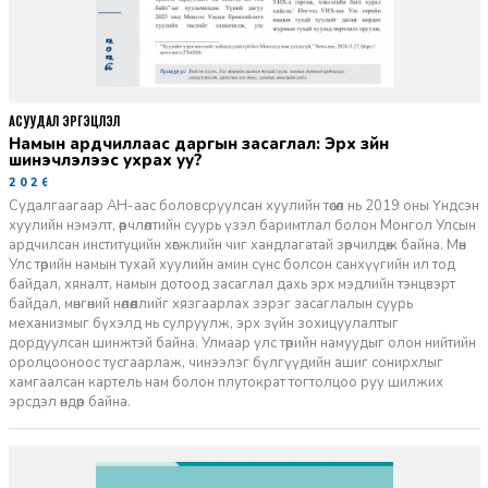
АСУУДАЛ ЭРГЭЦҮҮЛЭЛ
Намын ардчиллаас даргын засаглал: Эрх зүйн
шинэчлэлээс ухрах уу?
2026-07-08
Судалгаагаар АН-аас боловсруулсан хуулийн төсөл нь 2019 оны Үндсэн
хуулийн нэмэлт, өөрчлөлтийн суурь үзэл баримтлал болон Монгол Улсын
ардчилсан институцийн хөгжлийн чиг хандлагатай зөрчилдөж байна. Мөн
Улс төрийн намын тухай хуулийн амин сүнс болсон санхүүгийн ил тод
байдал, хяналт, намын дотоод засаглал дахь эрх мэдлийн тэнцвэрт
байдал, мөнгөний нөлөөллийг хязгаарлах зэрэг засаглалын суурь
механизмыг бүхэлд нь сулруулж, эрх зүйн зохицуулалтыг
дордуулсан шинжтэй байна. Улмаар улс төрийн намуудыг олон нийтийн
оролцооноос тусгаарлаж, чинээлэг бүлгүүдийн ашиг сонирхлыг
хамгаалсан картель нам болон плутократ тогтолцоо руу шилжих
эрсдэл өндөр байна.