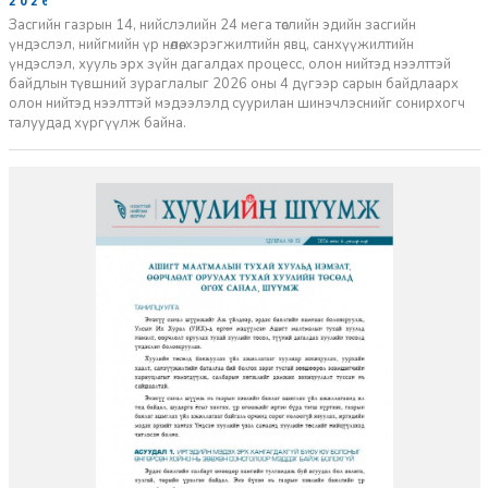
2026-06-29
Засгийн газрын 14, нийслэлийн 24 мега төслийн эдийн засгийн
үндэслэл, нийгмийн үр нөлөө, хэрэгжилтийн явц, санхүүжилтийн
үндэслэл, хууль эрх зүйн дагалдах процесс, олон нийтэд нээлттэй
байдлын түвшний зураглалыг 2026 оны 4 дүгээр сарын байдлаарх
олон нийтэд нээлттэй мэдээлэлд суурилан шинэчлэснийг сонирхогч
талуудад хүргүүлж байна.