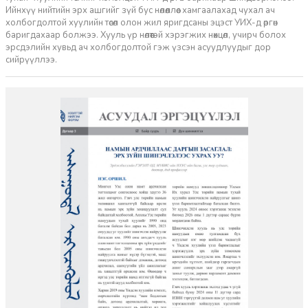
Ийнхүү нийтийн эрх ашгийг зүй бус нөлөөллөөс хамгаалахад чухал ач
холбогдолтой хуулийн төсөл олон жил яригдсаны эцэст УИХ-д өргөн
баригдахаар болжээ. Хууль үр нөлөөтэй хэрэгжих нөхцөл, учирч болох
эрсдэлийн хувьд ач холбогдолтой гэж үзсэн асуудлуудыг дор
сийрүүллээ.