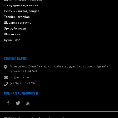
ТББ-уудын нэгдсэн сан
Гэрээний ил тод байдал
Төсвийн цагалбар
Шударга сонгууль
Эрх зүйн и-хөтөч
Шилэн нам
Хуучин вэб
ХОЛБОО БАРИХ
Монгол Улс, Улаанбаатар хот, Сүхбаатар дүүрэг, 1-р хороо, ​Л.Түдэвийн
гудамж 5/3, 14240
osf@forum.mn
(+976) 7611-3207
СОШИАЛ ХОЛБООСУУД