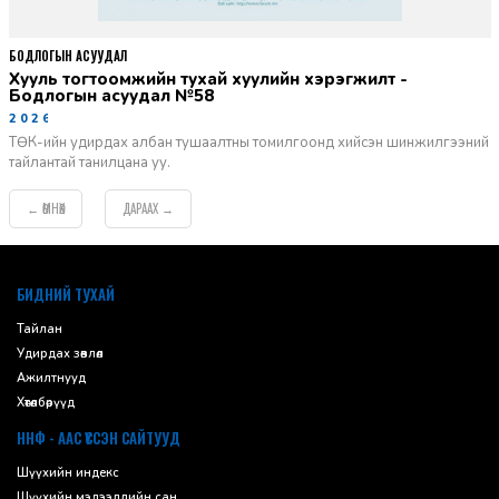
БОДЛОГЫН АСУУДАЛ
Хууль тогтоомжийн тухай хуулийн хэрэгжилт -
Бодлогын асуудал №58
2026-06-02
ТӨК-ийн удирдах албан тушаалтны томилгоонд хийсэн шинжилгээний
тайлантай танилцана уу.
ӨМНӨХ
ДАРААХ
←
→
default
БИДНИЙ ТУХАЙ
Тайлан
Удирдах зөвлөл
Ажилтнууд
Хөтөлбөрүүд
ННФ - ААС ҮҮССЭН САЙТУУД
Шүүхийн индекс
Шүүхийн мэдээллийн сан