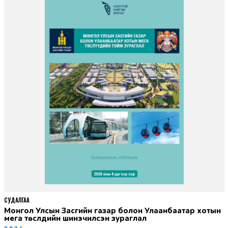
СУДАЛГАА
Монгол Улсын Засгийн газар болон Улаанбаатар хотын
мега төслүүдийн шинэчилсэн зураглал