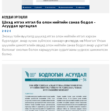
АСУУДАЛ ЭРГЭЦҮҮЛЭЛ
Шүүхэд итгэх итгэл ба олон нийтийн санаа бодол -
Асуудал эргэцүүлэл
2026-06-11
Энэхүү тойм өгүүлэлд шүүхэд итгэх олон нийтийн итгэл хэрхэн
бүрэлддэг, ямар хүчин зүйлсээс хамаарч өөрчлөгддөг, мөн Монгол Улсын
шүүхийн шинэтгэлийн явцад олон нийтийн санаа бодол ямар үүрэгтэй
болохыг онолын болон харьцуулсан судалгааны үүднээс шинжилсэн
болно.