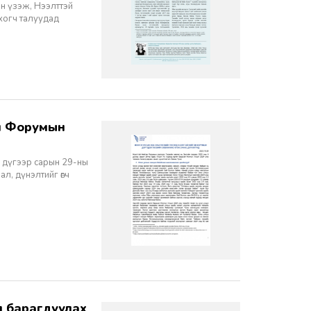
н үзэж, Нээлттэй
хогч талуудад
9 дүгээр сарын 29-ны
ал, дүнэлтийг өгч