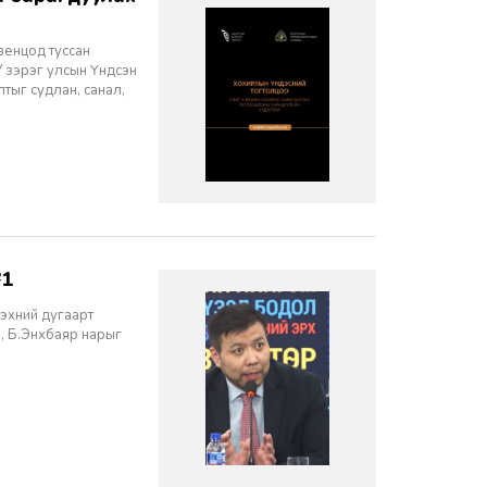
венцод туссан
У зэрэг улсын Үндсэн
тыг судлан, санал,
№1
эхний дугаарт
ин, Б.Энхбаяр нарыг