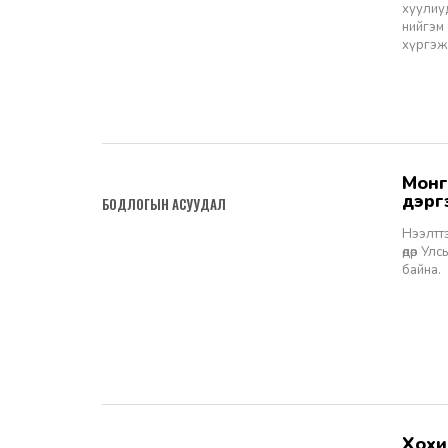
хуулиу
нийгэм
хүргэж
Монгол Улсын 2024 оны Төсвийн төсөлд Нээлттэй Нийгэм Форумын
2023-10-26
дэргэ
БОДЛОГЫН АСУУДАЛ
Нээлттэ
өдөр Ул
байна.
Хохирлын үндэсний тогтолцоо - Гэмт хэргийн хохирол барагдуулах
2023-10-16