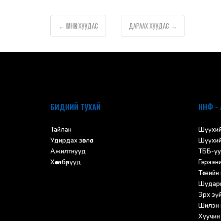
ӨМНӨХ
ХУУДАС
ДАРААХ
ХУУДАС
←
→
default
БИДНИЙ ТУХАЙ
ННФ - 
Тайлан
Шүүхий
Удирдах зөвлөл
Шүүхий
Ажилтнууд
ТББ-уу
Хөтөлбөрүүд
Гэрээн
Төсвийн
Шударг
Эрх зүйн
Шилэн 
Хуучин