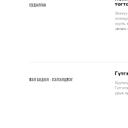
тогт
СУДАЛГАА
Энэхүү
зохицу
хууль,
зөвлөм
Гүт
2019-08-01
ҮЗЭЛ БОДОЛ - ХЭЛЭЛЦҮҮЛЭГ
Хуульч
Гүтгэлэ
урьж о