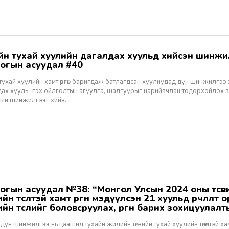
огын асуудал #40
 тухай хуулийн хамт өргөн баригдаж батлагдсан хуулиудад дүн шинжилгээ
дах хууль” гэх ойлголтын агуулга, шалгуурыг нарийвчлан тодорхойлох 
ын шинжилгээг хийв.
йн төсөлтэй хамт өргөн мэдүүлсэн 21 хуульд өөрчлөлт
ийн төслийг боловсруулах, өргөн барих зохицуулал
илгээ”
дүн шинжилгээ нь цаашид тухайн жилийн төсвийн тухай хуулийн төсөлтэй хам