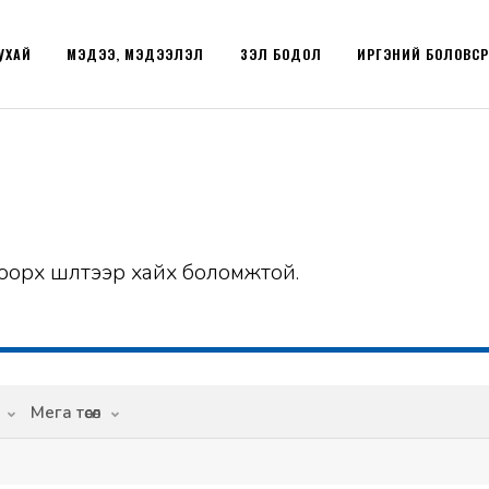
УХАЙ
МЭДЭЭ, МЭДЭЭЛЭЛ
ҮЗЭЛ БОДОЛ
ИРГЭНИЙ БОЛОВС
оорх шүүлтээр хайх боломжтой.
Мега төсөл