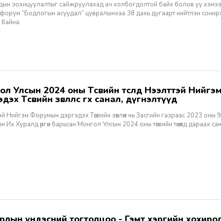
дын зохицуулалтыг сайжруулахад ач холбогдолтой байх болов уу хэмээ
 форум “Бодлогын асуудал” цувралынхаа 38 дахь дугаарт нийтлэн сонир
 байна.
дэх Төсвийн зөвлөлөөс өгөх санал, дүгнэлтүүд
й Нийгэм Форумын дэргэдэх Төсвийн зөвлөл нь Засгийн газраас 2023 оны 
сын Их Хуралд өргөн барьсан Монгол Улсын 2024 оны төсвийн төсөлд дараах сан