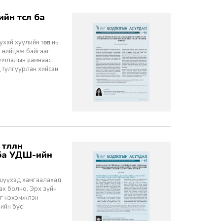
хай хуулийн төсөл нь
 нийцэж байгааг
улчлалын яамнаас
д тулгуурлан хийсэн
 ба УДШ-ийн
 шүүхэд хамгаалахад
ах болно. Эрх зүйн
ыг нэхэмжлэн
ийн бус