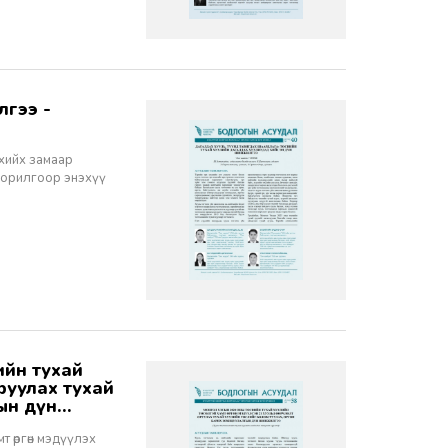
 хийх замаар
зорилгоор энэхүү
 оруулах тухай
тын дүн
т өргөн мэдүүлэх