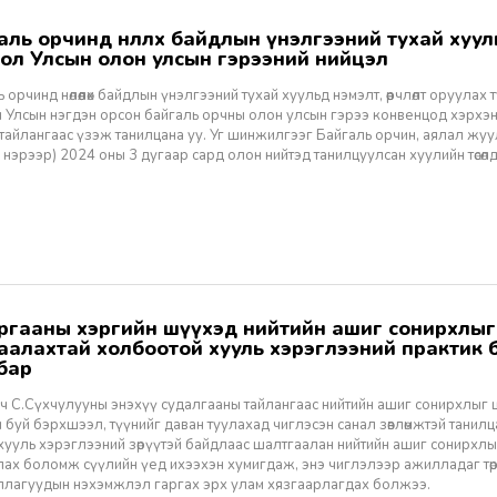
ол Улсын олон улсын гэрээний нийцэл
 орчинд нөлөөлөх байдлын үнэлгээний тухай хуульд нэмэлт, өөрчлөлт оруулах ту
 Улсын нэгдэн орсон байгаль орчны олон улсын гэрээ конвенцод хэрхэн
 тайлангаас үзэж танилцана уу. Уг шинжилгээг Байгаль орчин, аялал жу
 нэрээр) 2024 оны 3 дугаар сард олон нийтэд танилцуулсан хуулийн төсөл
аалахтай холбоотой хууль хэрэглээний практик
бар
ч С.Сүхчулууны энэхүү судалгааны тайлангаас нийтийн ашиг сонирхлыг
 буй бэрхшээл, түүнийг даван туулахад чиглэсэн санал зөвлөмжтэй танилц
 хууль хэрэглээний зөрүүтэй байдлаас шалтгаалан нийтийн ашиг сонирхл
лах боломж сүүлийн үед ихээхэн хумигдаж, энэ чиглэлээр ажилладаг төр
ллагуудын нэхэмжлэл гаргах эрх улам хязгаарлагдах болжээ.