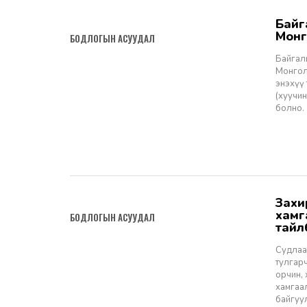
Байгаль орчинд нөлөөлөх байдлын үнэлгээний тухай хуулийн төсөл ба
2024-09-26
Монг
БОДЛОГЫН АСУУДАЛ
Байгаль
Монгол
энэхүү
(хуучин
болно.
Захиргааны хэргийн шүүхэд нийтийн ашиг сонирхлыг төлөөлөн
2024-09-26
хамг
БОДЛОГЫН АСУУДАЛ
тайл
Судлаа
тулгарч
орчин,
хамгаа
байгуу