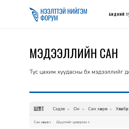
БИДНИЙ Т
МЭДЭЭЛЛИЙН САН
Тус цахим хуудасны бүх мэдээллийг д
ШҮҮЛТ
Сэдэв
Он
Сан хөмрөг
Хөтөлбөр
Сан хөмрөг
×
Шүүлтийг цэвэрлэх
×