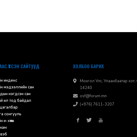
ААС ҮҮССЭН САЙТУУД
ХОЛБОО БАРИХ
н индекс
Монгол Улс, Улаанбаатар хот, 
н мэдээллийн сан
14240
дын нэгдсэн сан
osf@forum.mn
ий ил тод байдал
(+976) 7611-3207
 цагалбар
а сонгууль
 и-хөтөч
нам
 вэб