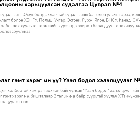
олцооны харьцуулсан судалгаа Цуврал №4
 судалгааг Г.Оюунболд ахлагчтай судалгааны баг олон улсын гэрээ, кон
улалт болон ХБНГУ, Польш, Унгар, Эстони, Гүрж, Япон, БНСУ, Канад, ОХ
 холбогдох хууль тогтоомжийн хүрээнд хохирол барагдуулах зохицуулал
ж боловсруулжээ.
гэлэг гэмт хэрэг мөн үү? Үзэл бодол хэлэлцүүлэг 
дын холбоотой хамтран зохион байгуулсан "Үзэл бодол" хэлэлцүүлгийн 
г гэмт хэрэг мөн, биш талаар 2 талын өөр өөр байр суурьтай хуульч Х.Тэмүүж
ролцуулсан юм.