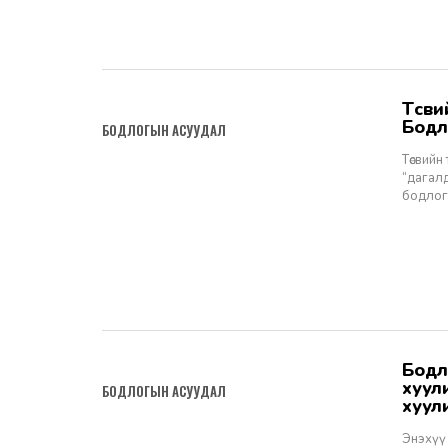
Төсвийн тухай хуулийн дагалдах хуульд хийсэн шинжилгээ -
2024-02-19
Бодл
БОДЛОГЫН АСУУДАЛ
Төсвийн
“дагал
бодлог
Бодлогын асуудал №38: “Монгол Улсын 2024 оны төсвийн тухай
2023-12-20
хуули
БОДЛОГЫН АСУУДАЛ
хуул
шинж
Энэхүү 