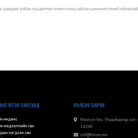
н удирдах албан тушаалтны томилгоонд хийсэн шинжилгээний тайлантай
ААС ҮҮССЭН САЙТУУД
ХОЛБОО БАРИХ
н индекс
Монгол Улс, Улаанбаатар хот, 
н мэдээллийн сан
14240
дын нэгдсэн сан
osf@forum.mn