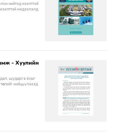
олон нийтэд нээлттэй
 нээлттэй мэдээлэлд
йдал, шударга ёсыг
 төслийг нийцүүлэхэд