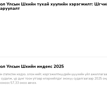
аруулалт
гол Улсын Шүүхийн индекс 2025
н статистик мэдээ, олон нийт, мэргэжилтнүүдийн шүүхийн үйл ажиллагаа
 судалж, үр дүнг тоон утгаар илэрхийлдэг энэхүү судалгаагаар 2025 о
ооноос 57,33 оноо авчээ.