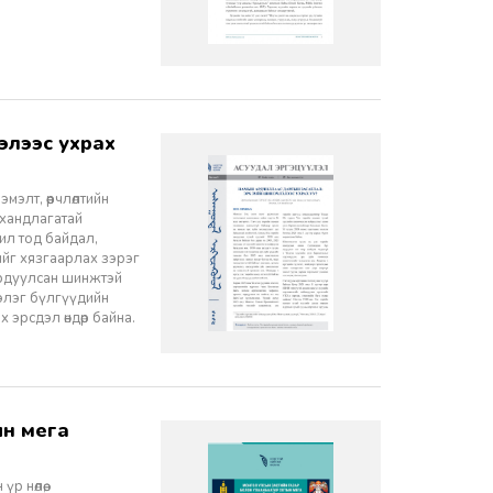
элт, өөрчлөлтийн
 хандлагатай
 ил тод байдал,
лийг хязгаарлах зэрэг
ордуулсан шинжтэй
ээлэг бүлгүүдийн
эрсдэл өндөр байна.
 нөлөө,