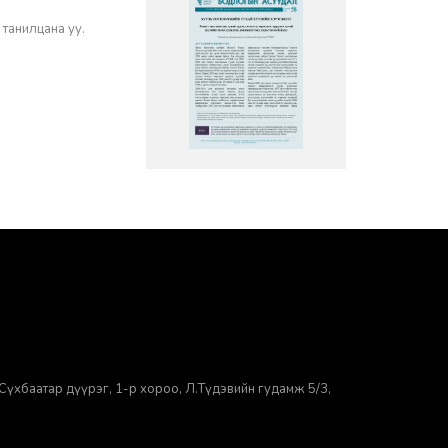
 танилцана уу.
Сүхбаатар дүүрэг, 1-р хороо, ​Л.Түдэвийн гудамж 5/3,