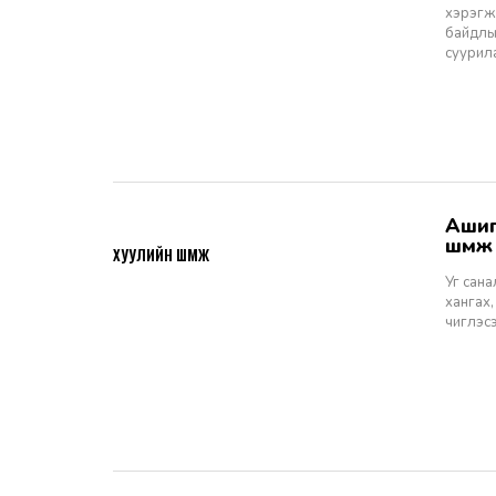
хэрэгжи
байдлы
суурил
Ашигт малтмалын тухай хуулийн төсөлд өгөх санал, шүүмж - Хуулийн
2026-06-29
шүүм
ХУУЛИЙН ШҮҮМЖ
Уг сан
хангах,
чиглэс