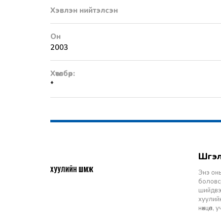
Хэвлэн нийтэлсэн
Он
2003
Хөтөлбөр:
*
Шү
2026-07-27
ХУУЛИЙН ШҮҮМЖ
Энэ оны
боловср
шийдвэр
хуулийн
нөхцөл,