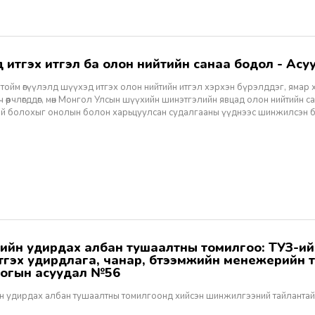
хэд итгэх итгэл ба олон нийтийн санаа бодол - Асуу
тойм өгүүлэлд шүүхэд итгэх олон нийтийн итгэл хэрхэн бүрэлддэг, ямар 
 өөрчлөгддөг, мөн Монгол Улсын шүүхийн шинэтгэлийн явцад олон нийтийн 
эй болохыг онолын болон харьцуулсан судалгааны үүднээс шинжилсэн 
этгэх удирдлага, чанар, бүтээмжийн менежерийн 
огын асуудал №56
н удирдах албан тушаалтны томилгоонд хийсэн шинжилгээний тайлантай