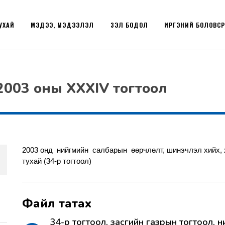
УХАЙ
МЭДЭЭ, МЭДЭЭЛЭЛ
ҮЗЭЛ БОДОЛ
ИРГЭНИЙ БОЛОВС
2003 оны XXXIV тогтоол
2003 онд нийгмийн салбарын өөрчлөлт, шинэчлэл хийх, 
тухай (34-р тогтоол)
34-р тогтоол, засгийн газрын тогтоол, н