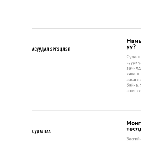
Намын ардчиллаас даргын засаглал: Эрх зүйн шинэчлэлээс ухрах
2026-07-08
уу?
АСУУДАЛ ЭРГЭЦҮҮЛЭЛ
Судалга
суурь 
зөрчилд
хяналт,
засагл
байна.
ашиг со
Монгол Улсын Засгийн газар болон Улаанбаатар хотын мега
2026-06-29
төсл
СУДАЛГАА
Засгийн