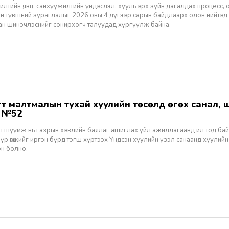
лтийн явц, санхүүжилтийн үндэслэл, хууль эрх зүйн дагалдах процесс, 
н түвшний зураглалыг 2026 оны 4 дүгээр сарын байдлаарх олон нийтэд
ан шинэчлэснийг сонирхогч талуудад хүргүүлж байна.
ж №52
ал шүүмж нь газрын хэвлийн баялаг ашиглах үйл ажиллагаанд ил тод ба
 үр өгөөжийг иргэн бүрд тэгш хүртээх Үндсэн хуулийн үзэл санаанд хуулийн
эн болно.