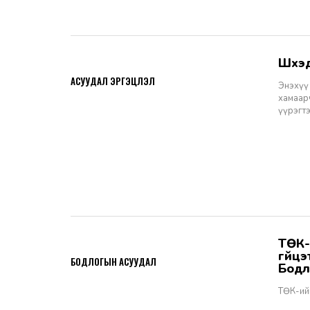
Шүү
2026-06-11
АСУУДАЛ ЭРГЭЦҮҮЛЭЛ
Энэхүү 
хамаарч
үүрэгт
ТӨК-ийн удирдах албан тушаалтны томилгоо: ТУЗ-ийн гишүүн,
2026-06-02
гүйц
БОДЛОГЫН АСУУДАЛ
Бодл
ТӨК-ий