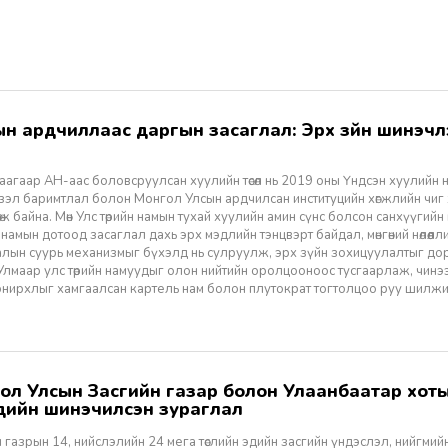
агаар АН-аас боловсруулсан хуулийн төсөл нь 2019 оны Үндсэн хуулийн нэм
үзэл баримтлал болон Монгол Улсын ардчилсан институцийн хөгжлийн чиг
өж байна. Мөн Улс төрийн намын тухай хуулийн амин сүнс болсон санхүүгийн
 намын дотоод засаглал дахь эрх мэдлийн тэнцвэрт байдал, мөнгөний нөлөөл
алын суурь механизмыг бүхэлд нь сулруулж, эрх зүйн зохицуулалтыг д
 Улмаар улс төрийн намуудыг олон нийтийн оролцооноос тусгаарлаж, чин
нирхлыг хамгаалсан картель нам болон плутократ тогтолцоо руу шилжих 
үүдийн шинэчилсэн зураглал
 газрын 14, нийслэлийн 24 мега төслийн эдийн засгийн үндэслэл, нийгмийн үр