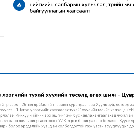
нийгмийн салбарын хувьчлал, төрийн өмч
байгууллагын жагсаалт
гэл үлээгчийн тухай хуулийн төсөлд өгөх шүүмж - Цу
 3-р сарын 25-ны өдөр Засгийн газрын хуралдаанаар Хууль зүй, дотоод х
уулсан “Шүгэл үлээгчийг хамгаалах тухай” хуулийн төслийг хэлэлцэн УИХ
лэлээ. Ийнхүү нийтийн эрх ашгийг зүй бус нөлөөллөөс хамгаалахад чухал а
 төсөл олон жил яригдсаны эцэст УИХ-д өргөн баригдахаар болжээ. Хууль үр
 учирч болох эрсдэлийн хувьд ач холбогдолтой гэж үзсэн асуудлуудыг д