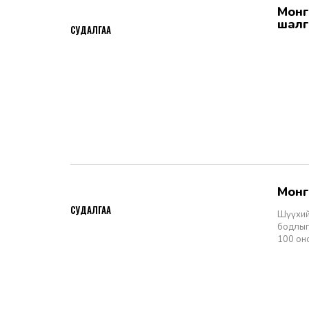
Монгол Улсын Шүүхийн тухай хуулийн хэрэгжилт: Шүүгчийн сонгон
2026-06-19
шалг
СУДАЛГАА
Мон
2026-06-11
СУДАЛГАА
Шүүхий
бодлыг
100 он