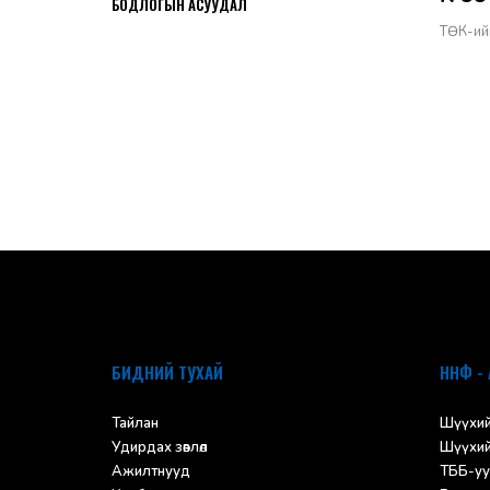
БОДЛОГЫН АСУУДАЛ
ТӨК-ий
default
БИДНИЙ ТУХАЙ
ННФ - 
Тайлан
Шүүхий
Удирдах зөвлөл
Шүүхий
Ажилтнууд
ТББ-уу