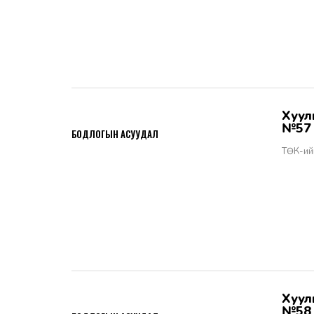
Хууль тогтоомжийн тухай хуулийн хэрэгжилт - Бодлогын асуудал
2026-06-02
№57
БОДЛОГЫН АСУУДАЛ
ТӨК-ий
Хууль тогтоомжийн тухай хуулийн хэрэгжилт - Бодлогын асуудал
2026-06-02
№58