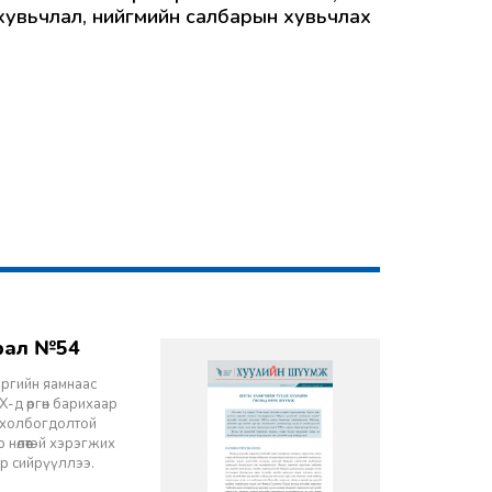
 хувьчлал, нийгмийн салбарын хувьчлах
врал №54
эргийн яамнаас
-д өргөн барихаар
ч холбогдолтой
 нөлөөтэй хэрэгжих
ор сийрүүллээ.