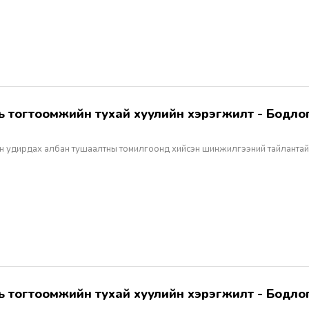
н удирдах албан тушаалтны томилгоонд хийсэн шинжилгээний тайлантай