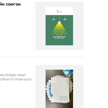
ны талаарх санал
нд Монгол Улсын шүүх