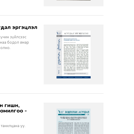
дал эргэцүүлэл
хүчин зүйлсээс
санаа бодол ямар
болно.
томилгоо -
 танилцана уу.