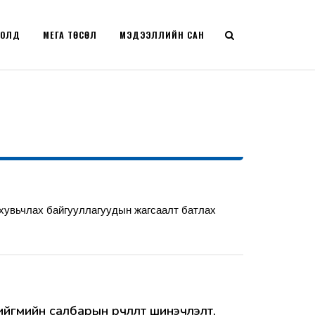
РОЛД
МЕГА ТӨСӨЛ
МЭДЭЭЛЛИЙН САН
хувьчлах байгууллагуудын жагсаалт батлах
ийгмийн салбарын өөрчлөлт шинэчлэлт,