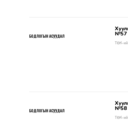
Хууль тогтоомжийн тухай хуулийн хэрэгжилт - Бодлогын асуудал
2026-06-02
№57
БОДЛОГЫН АСУУДАЛ
ТӨК-ий
Хууль тогтоомжийн тухай хуулийн хэрэгжилт - Бодлогын асуудал
2026-06-02
№58
БОДЛОГЫН АСУУДАЛ
ТӨК-ий