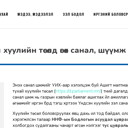
УХАЙ
МЭДЭЭ, МЭДЭЭЛЭЛ
ҮЗЭЛ БОДОЛ
ИРГЭНИЙ БОЛОВС
хуулийн төсөлд өгөх санал, шүү
Энэхүү санал шүүмжийг УИХ-аар хэлэлцэж буй Ашигт малтм
тухай хуулийн төсөл (
https://d.parliament.mn/
) түүний дага
санал шүүмж нь газрын хэвлийн баялаг ашиглах үйл ажиллаг
өгөөжийг иргэн бүрд тэгш хүртээх Үндсэн хуулийн үзэл сан
Хуулийн төсөл боловсруулах явц дахь ил тод байдал, о
хэрэгжүүлсэн талаар
ННФ-ын Бодлогын асуудал цувр
холбогдох судалгааны чанарт өгсөн үнэлгээг
тус цуврал