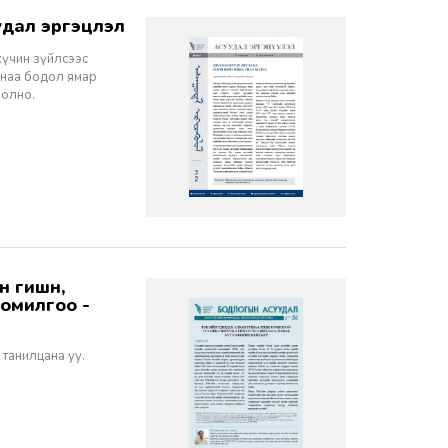
дал эргэцүүлэл
хүчин зүйлсээс
санаа бодол ямар
болно.
томилгоо -
 танилцана уу.