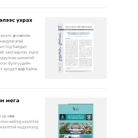
элт, өөрчлөлтийн
 хандлагатай
 ил тод байдал,
лийг хязгаарлах зэрэг
ордуулсан шинжтэй
ээлэг бүлгүүдийн
эрсдэл өндөр байна.
 нөлөө,
олон нийтэд нээлттэй
 нээлттэй мэдээлэлд