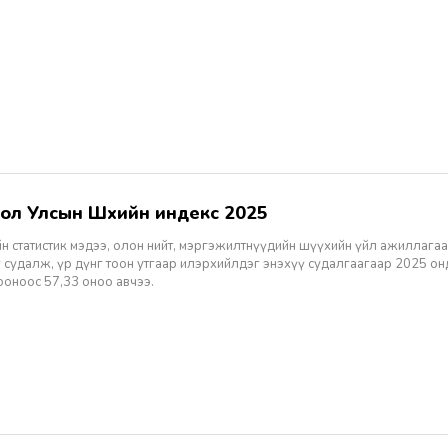
гол Улсын Шүүхийн индекс 2025
н статистик мэдээ, олон нийт, мэргэжилтнүүдийн шүүхийн үйл ажиллагаа
 судалж, үр дүнг тоон утгаар илэрхийлдэг энэхүү судалгаагаар 2025 о
ооноос 57,33 оноо авчээ.