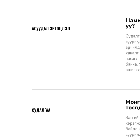
Намын ардчиллаас даргын засаглал: Эрх зүйн шинэчлэлээс ухрах
2026-07-08
уу?
АСУУДАЛ ЭРГЭЦҮҮЛЭЛ
Судалга
суурь 
зөрчилд
хяналт,
засагл
байна.
ашиг со
Монгол Улсын Засгийн газар болон Улаанбаатар хотын мега
2026-06-29
төсл
СУДАЛГАА
Засгийн
хэрэгжи
байдлы
суурил