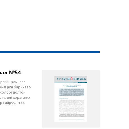
врал №54
эргийн яамнаас
-д өргөн барихаар
ч холбогдолтой
 нөлөөтэй хэрэгжих
ор сийрүүллээ.