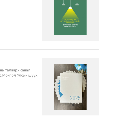
ны талаарх санал
нд Монгол Улсын шүүх