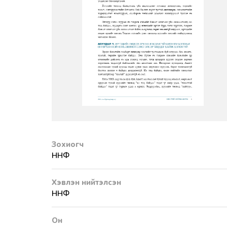
Зохиогч
ННФ
Хэвлэн нийтэлсэн
ННФ
Он