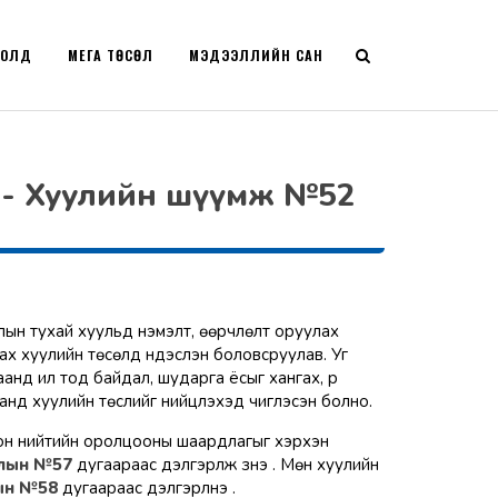
РОЛД
МЕГА ТӨСӨЛ
МЭДЭЭЛЛИЙН САН
мж - Хуулийн шүүмж №52
алын тухай хуульд нэмэлт, өөрчлөлт оруулах
лдах хуулийн төсөлд үндэслэн боловсруулав. Уг
аанд ил тод байдал, шударга ёсыг хангах, үр
аанд хуулийн төслийг нийцүүлэхэд чиглэсэн болно.
лон нийтийн оролцооны шаардлагыг хэрхэн
алын №57
дугаараас дэлгэрүүлж үзнэ үү. Мөн хуулийн
ын №58
дугаараас
дэлгэрүүлнэ үү.