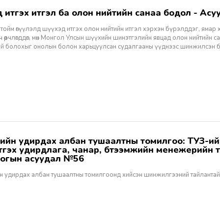
хэд итгэх итгэл ба олон нийтийн санаа бодол - Асуу
тойм өгүүлэлд шүүхэд итгэх олон нийтийн итгэл хэрхэн бүрэлддэг, ямар 
 өөрчлөгддөг, мөн Монгол Улсын шүүхийн шинэтгэлийн явцад олон нийтийн 
эй болохыг онолын болон харьцуулсан судалгааны үүднээс шинжилсэн 
этгэх удирдлага, чанар, бүтээмжийн менежерийн 
огын асуудал №56
н удирдах албан тушаалтны томилгоонд хийсэн шинжилгээний тайлантай