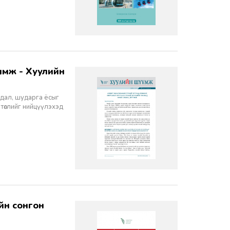
йдал, шударга ёсыг
 төслийг нийцүүлэхэд