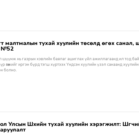
ж №52
ал шүүмж нь газрын хэвлийн баялаг ашиглах үйл ажиллагаанд ил тод ба
 үр өгөөжийг иргэн бүрд тэгш хүртээх Үндсэн хуулийн үзэл санаанд хуулийн
эн болно.
аруулалт