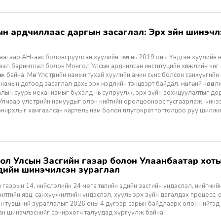
агаар АН-аас боловсруулсан хуулийн төсөл нь 2019 оны Үндсэн хуулийн нэм
үзэл баримтлал болон Монгол Улсын ардчилсан институцийн хөгжлийн чиг
өж байна. Мөн Улс төрийн намын тухай хуулийн амин сүнс болсон санхүүгийн
 намын дотоод засаглал дахь эрх мэдлийн тэнцвэрт байдал, мөнгөний нөлөөл
алын суурь механизмыг бүхэлд нь сулруулж, эрх зүйн зохицуулалтыг д
 Улмаар улс төрийн намуудыг олон нийтийн оролцооноос тусгаарлаж, чин
нирхлыг хамгаалсан картель нам болон плутократ тогтолцоо руу шилжих 
үүдийн шинэчилсэн зураглал
 газрын 14, нийслэлийн 24 мега төслийн эдийн засгийн үндэслэл, нийгмийн үр
лтийн явц, санхүүжилтийн үндэслэл, хууль эрх зүйн дагалдах процесс, 
н түвшний зураглалыг 2026 оны 4 дүгээр сарын байдлаарх олон нийтэд
ан шинэчлэснийг сонирхогч талуудад хүргүүлж байна.