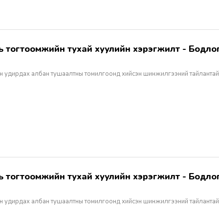
н удирдах албан тушаалтны томилгоонд хийсэн шинжилгээний тайлантай
н удирдах албан тушаалтны томилгоонд хийсэн шинжилгээний тайлантай