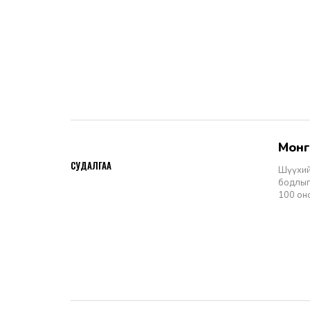
Мон
2026-06-11
СУДАЛГАА
Шүүхий
бодлыг
100 он