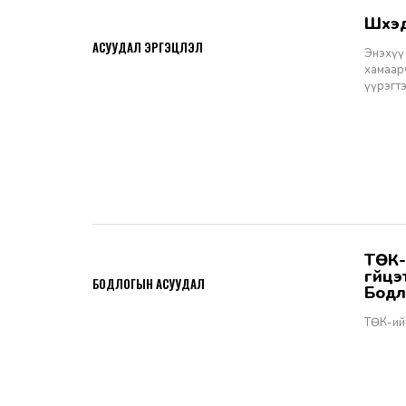
Шүү
2026-06-11
АСУУДАЛ ЭРГЭЦҮҮЛЭЛ
Энэхүү 
хамаарч
үүрэгт
ТӨК-ийн удирдах албан тушаалтны томилгоо: ТУЗ-ийн гишүүн,
2026-06-02
гүйц
БОДЛОГЫН АСУУДАЛ
Бодл
ТӨК-ий