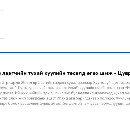
гэл үлээгчийн тухай хуулийн төсөлд өгөх шүүмж - Цу
 3-р сарын 25-ны өдөр Засгийн газрын хуралдаанаар Хууль зүй, дотоод х
уулсан “Шүгэл үлээгчийг хамгаалах тухай” хуулийн төслийг хэлэлцэн УИХ
лэлээ. Ийнхүү нийтийн эрх ашгийг зүй бус нөлөөллөөс хамгаалахад чухал а
 төсөл олон жил яригдсаны эцэст УИХ-д өргөн баригдахаар болжээ. Хууль үр
 учирч болох эрсдэлийн хувьд ач холбогдолтой гэж үзсэн асуудлуудыг д