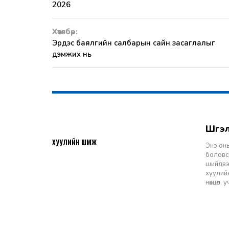
2026
Хөтөлбөр:
Эрдэс баялгийн салбарын сайн засаглалыг
дэмжих нь
Шү
2026-07-27
ХУУЛИЙН ШҮҮМЖ
Энэ оны
боловср
шийдвэр
хуулийн
нөхцөл,