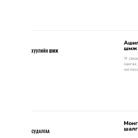
Ашигт малтмалын тухай хуулийн төсөлд өгөх санал, шүүмж - Хуулийн
2026-06-29
шүүм
ХУУЛИЙН ШҮҮМЖ
Уг сан
хангах,
чиглэс
Монгол Улсын Шүүхийн тухай хуулийн хэрэгжилт: Шүүгчийн сонгон
2026-06-19
шалг
СУДАЛГАА