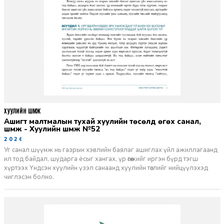
ХУУЛИЙН ШҮҮМЖ
Ашигт малтмалын тухай хуулийн төсөлд өгөх санал,
шүүмж - Хуулийн шүүмж №52
2026-06-29
Уг санал шүүмж нь газрын хэвлийн баялаг ашиглах үйл ажиллагаанд
ил тод байдал, шударга ёсыг хангах, үр өгөөжийг иргэн бүрд тэгш
хүртээх Үндсэн хуулийн үзэл санаанд хуулийн төслийг нийцүүлэхэд
чиглэсэн болно.