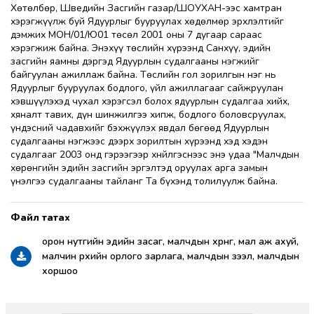
Хөтөлбөр, Шведийн Засгийн газар/ШОУХАН-ээс хамтран
хэрэгжүүлж буй Ядуурлыг бууруулах хөдөлмөр эрхлэлтийг
дэмжих МОН/01/Ю01 төсөл 2001 оны 7 дугаар сараас
хэрэгжиж байна. Энэхүү төслийн хүрээнд Санхүү, эдийн
засгийн яамны дэргэд Ядуурлын судалгааны нэгжийг
байгуулан ажиллаж байна. Төслийн гол зорилгын нэг нь
Ядуурлыг бууруулах бодлого, үйл ажиллагааг сайжруулан
хэвшүүлэхэд чухал хэрэгсэл болох ядуурлын судалгаа хийх,
хяналт тавих, дүн шинжилгээ хипж, бодлого боловсруулах,
үндэсний чадавхийг бэхжүүлэх явдал бөгөөд Ядуурлын
судалгааны нэгжээс дээрх зорилтын хүрээнд хэд хэдэн
судалгааг 2003 онд гэрээгээр хнйлгэснээс энэ удаа "Малчдын
хөрөнгийн эдийн засгийн эргэлтэд оруулах арга замын
үнэлгээ судалгааны тайланг Та бүхэнд толилуулж байна.
орон нутгийн эдийн засаг, малчдын хөрөнгө, мал аж ахуй,
малчин өрхийн орлого зарлага, малчдын зээл, малчдын
хоршоо