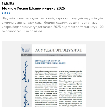
СУДАЛГАА
Монгол Улсын Шүүхийн индекс 2025
2026-06-11
Шүүхийн статистик мэдээ, олон нийт, мэргэжилтнүүдийн шүүхийн үйл
ажиллагааны талаарх санал бодлыг судалж, үр дүнг тоон утгаар
илэрхийлдэг энэхүү судалгаагаар 2025 онд Монгол Улсын шүүх 100
онооноос 57,33 оноо авчээ.