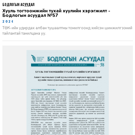
БОДЛОГЫН АСУУДАЛ
Хууль тогтоомжийн тухай хуулийн хэрэгжилт -
Бодлогын асуудал №57
2026-06-02
ТӨК-ийн удирдах албан тушаалтны томилгоонд хийсэн шинжилгээний
тайлантай танилцана уу.