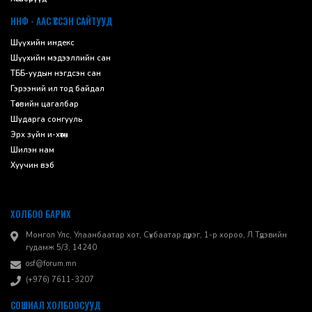
ННФ - ААС ҮҮССЭН САЙТУУД
Шүүхийн индекс
Шүүхийн мэдээллийн сан
ТББ-уудын нэгдсэн сан
Гэрээний ил тод байдал
Төсвийн цагалбар
Шударга сонгууль
Эрх зүйн и-хөтөч
Шилэн нам
Хуучин вэб
ХОЛБОО БАРИХ
Монгол Улс, Улаанбаатар хот, Сүхбаатар дүүрэг, 1-р хороо, ​Л.Түдэвийн
гудамж 5/3, 14240
osf@forum.mn
(+976) 7611-3207
СОШИАЛ ХОЛБООСУУД