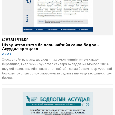
АСУУДАЛ ЭРГЭЦҮҮЛЭЛ
Шүүхэд итгэх итгэл ба олон нийтийн санаа бодол -
Асуудал эргэцүүлэл
2026-06-11
Энэхүү тойм өгүүлэлд шүүхэд итгэх олон нийтийн итгэл хэрхэн
бүрэлддэг, ямар хүчин зүйлсээс хамаарч өөрчлөгддөг, мөн Монгол Улсын
шүүхийн шинэтгэлийн явцад олон нийтийн санаа бодол ямар үүрэгтэй
болохыг онолын болон харьцуулсан судалгааны үүднээс шинжилсэн
болно.