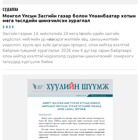
СУДАЛГАА
Монгол Улсын Засгийн газар болон Улаанбаатар хотын
мега төслүүдийн шинэчилсэн зураглал
2026-06-29
Засгийн газрын 14, нийслэлийн 24 мега төслийн эдийн засгийн
үндэслэл, нийгмийн үр нөлөө, хэрэгжилтийн явц, санхүүжилтийн
үндэслэл, хууль эрх зүйн дагалдах процесс, олон нийтэд нээлттэй
байдлын түвшний зураглалыг 2026 оны 4 дүгээр сарын байдлаарх
олон нийтэд нээлттэй мэдээлэлд суурилан шинэчлэснийг сонирхогч
талуудад хүргүүлж байна.