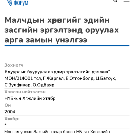
Малчдын хөрөнгийг эдийн
засгийн эргэлтэнд оруулах
арга замын үнэлгээ
Зохиогч
Ядуурлыг бууруулах хөдөлмөр эрхлэлтийг дэмжих"
МОН/01/Ю01 төсөл, Г.Жаргал, Ё.Отгонболд, Ц.Батсүх,
С.Зүлфикар, О.Одбаяр
Хэвлэн нийтэлсэн
НҮБ-ын Хөгжлийн хөтөлбөр
Он
2004
Хөтөлбөр:
*
Монгол улсын Засгийн газар болон НҮБ-ын Хөгжлийн