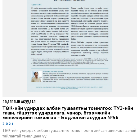
БОДЛОГЫН АСУУДАЛ
ТӨК-ийн удирдах албан тушаалтны томилгоо: ТУЗ-ийн
гишүүн, гүйцэтгэх удирдлага, чанар, бүтээмжийн
менежерийн томилгоо - Бодлогын асуудал №56
2026-06-02
ТӨК-ийн удирдах албан тушаалтны томилгоонд хийсэн шинжилгээний
тайлантай танилцана уу.