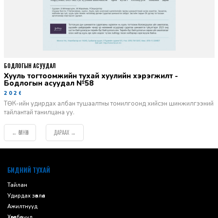
БОДЛОГЫН АСУУДАЛ
Хууль тогтоомжийн тухай хуулийн хэрэгжилт -
Бодлогын асуудал №58
2026-06-02
ТӨК-ийн удирдах албан тушаалтны томилгоонд хийсэн шинжилгээний
тайлантай танилцана уу.
ӨМНӨХ
ДАРААХ
←
→
default
БИДНИЙ ТУХАЙ
Тайлан
Удирдах зөвлөл
Ажилтнууд
Хөтөлбөрүүд