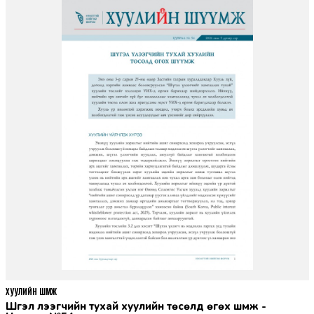
ХУУЛИЙН ШҮҮМЖ
Шүгэл үлээгчийн тухай хуулийн төсөлд өгөх шүүмж -