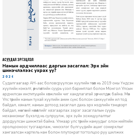
АСУУДАЛ ЭРГЭЦҮҮЛЭЛ
Намын ардчиллаас даргын засаглал: Эрх зүйн
шинэчлэлээс ухрах уу?
2026-07-08
Судалгаагаар АН-аас боловсруулсан хуулийн төсөл нь 2019 оны Үндсэн
хуулийн нэмэлт, өөрчлөлтийн суурь үзэл баримтлал болон Монгол Улсын
ардчилсан институцийн хөгжлийн чиг хандлагатай зөрчилдөж байна. Мөн
Улс төрийн намын тухай хуулийн амин сүнс болсон санхүүгийн ил тод
байдал, хяналт, намын дотоод засаглал дахь эрх мэдлийн тэнцвэрт
байдал, мөнгөний нөлөөллийг хязгаарлах зэрэг засаглалын суурь
механизмыг бүхэлд нь сулруулж, эрх зүйн зохицуулалтыг
дордуулсан шинжтэй байна. Улмаар улс төрийн намуудыг олон нийтийн
оролцооноос тусгаарлаж, чинээлэг бүлгүүдийн ашиг сонирхлыг
хамгаалсан картель нам болон плутократ тогтолцоо руу шилжих