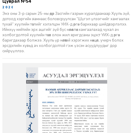
Цуврал №54
2026-07-27
Энэ оны 3-р сарын 25-ны өдөр Засгийн газрын хуралдаанаар Хууль зүй,
дотоод хэргийн яамнаас боловсруулсан “Шүгэл үлээгчийг хамгаалах
тухай” хуулийн төслийг хэлэлцэн УИХ-д өргөн барихаар шийдвэрлэлээ.
Ийнхүү нийтийн эрх ашгийг зүй бус нөлөөллөөс хамгаалахад чухал ач
холбогдолтой хуулийн төсөл олон жил яригдсаны эцэст УИХ-д өргөн
баригдахаар болжээ. Хууль үр нөлөөтэй хэрэгжих нөхцөл, учирч болох
эрсдэлийн хувьд ач холбогдолтой гэж үзсэн асуудлуудыг дор
сийрүүллээ.