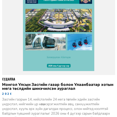
СУДАЛГАА
Монгол Улсын Засгийн газар болон Улаанбаатар хотын
мега төслүүдийн шинэчилсэн зураглал
2026-06-29
Засгийн газрын 14, нийслэлийн 24 мега төслийн эдийн засгийн
үндэслэл, нийгмийн үр нөлөө, хэрэгжилтийн явц, санхүүжилтийн
үндэслэл, хууль эрх зүйн дагалдах процесс, олон нийтэд нээлттэй
байдлын түвшний зураглалыг 2026 оны 4 дүгээр сарын байдлаарх