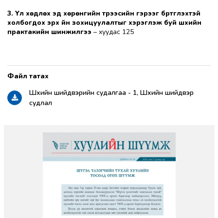
3. Үл хөдлөх эд хөрөнгийн түрээсийн гэрээг бүртгүүлэхтэй
холбогдох эрх үүйн зохицуулалтыг хэрэглэж буй шүүхийн
практакийн шинжилгээ
– хуудас 125
Шүүхийн шийдвэрийн судалгаа - 1, Шүүхийн шийдвэр
судлал