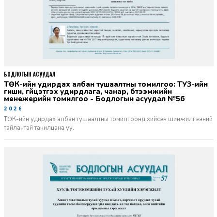
БОДЛОГЫН АСУУДАЛ
ТӨК-ийн удирдах албан тушаалтны томилгоо: ТУЗ-ийн
гишүүн, гүйцэтгэх удирдлага, чанар, бүтээмжийн
менежерийн томилгоо - Бодлогын асуудал №56
2026-06-02
ТӨК-ийн удирдах албан тушаалтны томилгоонд хийсэн шинжилгээний
тайлантай танилцана уу.