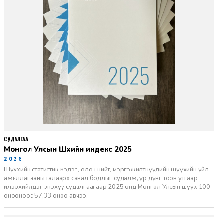
СУДАЛГАА
Монгол Улсын Шүүхийн индекс 2025
2026-06-11
Шүүхийн статистик мэдээ, олон нийт, мэргэжилтнүүдийн шүүхийн үйл
ажиллагааны талаарх санал бодлыг судалж, үр дүнг тоон утгаар
илэрхийлдэг энэхүү судалгаагаар 2025 онд Монгол Улсын шүүх 100
онооноос 57,33 оноо авчээ.