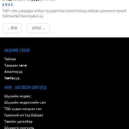
2026-06-02
ТӨК-ийн удирдах албан тушаалтны томилгоонд хийсэн шинжилгээний
тайлантай танилцана уу.
ӨМНӨХ
ДАРААХ
←
→
default
БИДНИЙ ТУХАЙ
Тайлан
Удирдах зөвлөл
Ажилтнууд
Хөтөлбөрүүд
ННФ - ААС ҮҮССЭН САЙТУУД
Шүүхийн индекс
Шүүхийн мэдээллийн сан
ТББ-уудын нэгдсэн сан
Гэрээний ил тод байдал
Төсвийн цагалбар
Шударга сонгууль