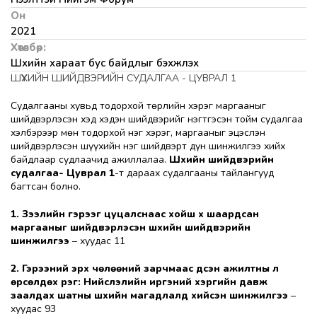
Он
2021
Хөтөлбөр:
Шүүхийн хараат бус байдлыг бэхжүүлэх
ШҮҮХИЙН ШИЙДВЭРИЙН СУДАЛГАА - ЦУВРАЛ 1
Судалгааны хувьд тодорхой төрлийн хэрэг маргааныг
шийдвэрлэсэн хэд хэдэн шийдвэрийг нэгтгэсэн тойм судалгаа
хэлбэрээр мөн тодорхой нэг хэрэг, маргааныг эцэслэн
шийдвэрлэсэн шүүхийн нэг шийдвэрт дүн шинжилгээ хийх
байдлаар судлаачид ажиллалаа.
Шүүхийн шийдвэрийн
судалгаа- Цуврал 1
-т дараах судалгааны тайлангууд
багтсан болно.
1. Зээлийн гэрээг цуцалснаас хойш хүү шаардсан
маргааныг шийдвэрлэсэн шүүхийн шийдвэрийн
шинжилгээ
– хуудас 11
2. Гэрээний эрх чөлөөний зарчмаас үүдсэн ажилтны үл
өрсөлдөх үүрэг: Нийслэлийн иргэний хэргийн давж
заалдах шатны шүүхийн магадлалд хийсэн шинжилгээ
–
хуудас 93