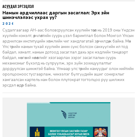
АСУУДАЛ ЭРГЭЦҮҮЛЭЛ
Намын ардчиллаас даргын засаглал: Эрх зүйн
шинэчлэлээс ухрах уу?
2026-07-08
Судалгаагаар АН-аас боловсруулсан хуулийн төсөл нь 2019 оны Үндсэн
хуулийн нэмэлт, өөрчлөлтийн суурь үзэл баримтлал болон Монгол Улсын
ардчилсан институцийн хөгжлийн чиг хандлагатай зөрчилдөж байна. Мөн
Улс төрийн намын тухай хуулийн амин сүнс болсон санхүүгийн ил тод
байдал, хяналт, намын дотоод засаглал дахь эрх мэдлийн тэнцвэрт
байдал, мөнгөний нөлөөллийг хязгаарлах зэрэг засаглалын суурь
механизмыг бүхэлд нь сулруулж, эрх зүйн зохицуулалтыг
дордуулсан шинжтэй байна. Улмаар улс төрийн намуудыг олон нийтийн
оролцооноос тусгаарлаж, чинээлэг бүлгүүдийн ашиг сонирхлыг
хамгаалсан картель нам болон плутократ тогтолцоо руу шилжих
эрсдэл өндөр байна.