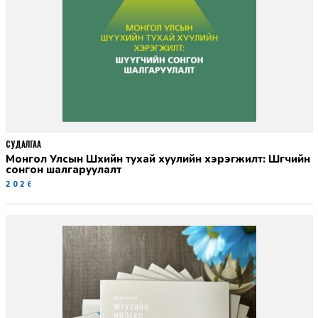
СУДАЛГАА
Монгол Улсын Шүүхийн тухай хуулийн хэрэгжилт: Шүүгчийн
сонгон шалгаруулалт
2026-06-19