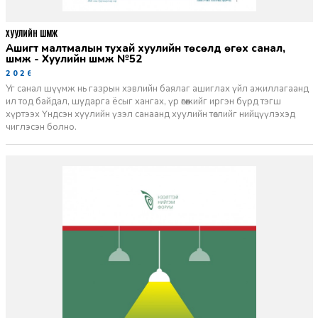
ХУУЛИЙН ШҮҮМЖ
Ашигт малтмалын тухай хуулийн төсөлд өгөх санал,
шүүмж - Хуулийн шүүмж №52
2026-06-29
Уг санал шүүмж нь газрын хэвлийн баялаг ашиглах үйл ажиллагаанд
ил тод байдал, шударга ёсыг хангах, үр өгөөжийг иргэн бүрд тэгш
хүртээх Үндсэн хуулийн үзэл санаанд хуулийн төслийг нийцүүлэхэд
чиглэсэн болно.