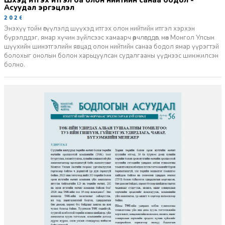
Шүүхэд итгэх итгэл ба олон нийтийн санаа бодол -
Асуудал эргэцүүлэл
2026-06-11
Энэхүү тойм өгүүлэлд шүүхэд итгэх олон нийтийн итгэл хэрхэн
бүрэлддэг, ямар хүчин зүйлсээс хамаарч өөрчлөгддөг, мөн Монгол Улсын
шүүхийн шинэтгэлийн явцад олон нийтийн санаа бодол ямар үүрэгтэй
болохыг онолын болон харьцуулсан судалгааны үүднээс шинжилсэн
болно.