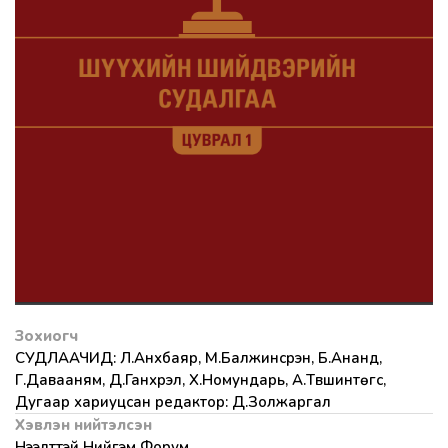
Зохиогч
СУДЛААЧИД: Л.Анхбаяр, М.Балжинсүрэн, Б.Ананд,
Г.Давааням, Д.Ганхүрэл, Х.Номундарь, А.Түвшинтөгс,
Дугаар хариуцсан редактор: Д.Золжаргал
Хэвлэн нийтэлсэн
Нээлттэй Нийгэм Форум