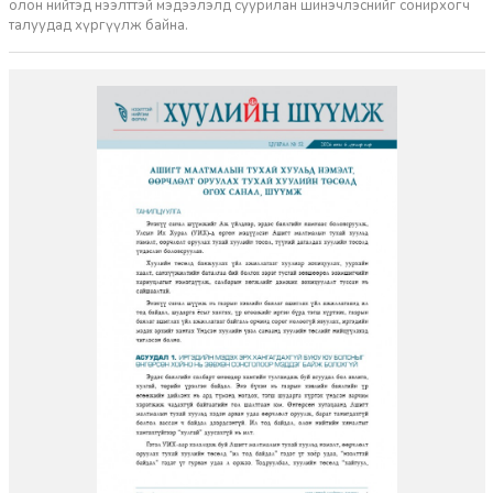
олон нийтэд нээлттэй мэдээлэлд суурилан шинэчлэснийг сонирхогч
талуудад хүргүүлж байна.