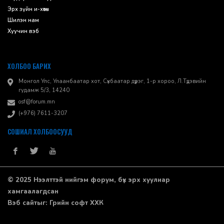
Эрх зүйн и-хөтөч
Шилэн нам
Хуучин вэб
ХОЛБОО БАРИХ
Монгол Улс, Улаанбаатар хот, Сүхбаатар дүүрэг, 1-р хороо, ​Л.Түдэвийн
гудамж 5/3, 14240
osf@forum.mn
(+976) 7611-3207
СОШИАЛ ХОЛБООСУУД
© 2025 Нээлттэй нийгэм форум, бүх эрх хуулиар
хамгаалагдсан
Вэб сайт
ыг:
Грийн софт ХХК
Дуудлагын төв