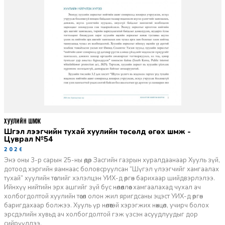
ХУУЛИЙН ШҮҮМЖ
Шүгэл үлээгчийн тухай хуулийн төсөлд өгөх шүүмж -
Цуврал №54
2026-07-27
Энэ оны 3-р сарын 25-ны өдөр Засгийн газрын хуралдаанаар Хууль зүй,
дотоод хэргийн яамнаас боловсруулсан “Шүгэл үлээгчийг хамгаалах
тухай” хуулийн төслийг хэлэлцэн УИХ-д өргөн барихаар шийдвэрлэлээ.
Ийнхүү нийтийн эрх ашгийг зүй бус нөлөөллөөс хамгаалахад чухал ач
холбогдолтой хуулийн төсөл олон жил яригдсаны эцэст УИХ-д өргөн
баригдахаар болжээ. Хууль үр нөлөөтэй хэрэгжих нөхцөл, учирч болох
эрсдэлийн хувьд ач холбогдолтой гэж үзсэн асуудлуудыг дор
сийрүүллээ.