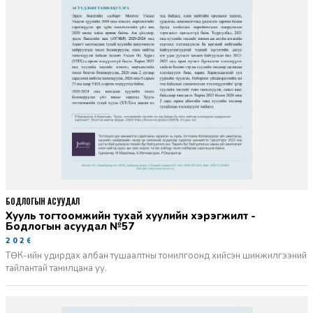
БОДЛОГЫН АСУУДАЛ
Хууль тогтоомжийн тухай хуулийн хэрэгжилт -
Бодлогын асуудал №57
2026-06-02
ТӨК-ийн удирдах албан тушаалтны томилгоонд хийсэн шинжилгээний
тайлантай танилцана уу.