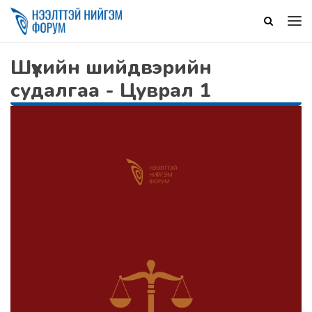
Шүүхийн шийдвэрийн
судалгаа - Цуврал 1