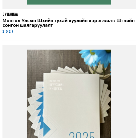
СУДАЛГАА
Монгол Улсын Шүүхийн тухай хуулийн хэрэгжилт: Шүүгчийн
сонгон шалгаруулалт
2026-06-19