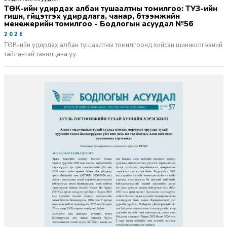
ТӨК-ийн удирдах албан тушаалтны томилгоо: ТУЗ-ийн
гишүүн, гүйцэтгэх удирдлага, чанар, бүтээмжийн
менежерийн томилгоо - Бодлогын асуудал №56
2026-06-02
ТӨК-ийн удирдах албан тушаалтны томилгоонд хийсэн шинжилгээний
тайлантай танилцана уу.