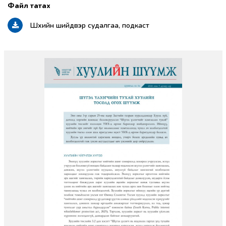
Шүүхийн шийдвэр судалгаа, подкаст