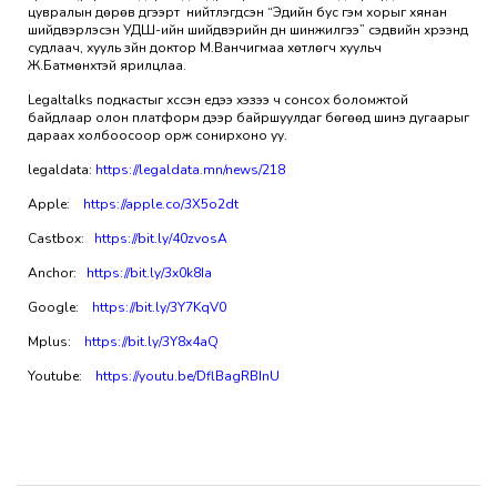
цувралын дөрөв дүгээрт нийтлэгдсэн “Эдийн бус гэм хорыг хянан
шийдвэрлэсэн УДШ-ийн шийдвэрийн дүн шинжилгээ” сэдвийн хүрээнд
судлаач, хууль зүйн доктор М.Ванчигмаа хөтлөгч хуульч
Ж.Батмөнхтэй ярилцлаа.
Legaltalks подкастыг хүссэн үедээ хэзээ ч сонсох боломжтой
байдлаар олон платформ дээр байршуулдаг бөгөөд шинэ дугаарыг
дараах холбоосоор орж сонирхоно уу.
legaldata:
https://legaldata.mn/news/218
Apple:
https://apple.co/3X5o2dt
Castbox:
https://bit.ly/40zvosA
Anchor:
https://bit.ly/3x0k8Ia
Google:
https://bit.ly/3Y7KqV0
Mplus:
https://bit.ly/3Y8x4aQ
Youtube:
https://youtu.be/DflBagRBInU