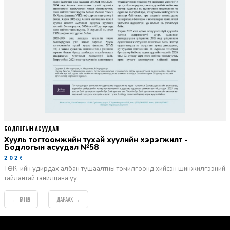
БОДЛОГЫН АСУУДАЛ
Хууль тогтоомжийн тухай хуулийн хэрэгжилт -
Бодлогын асуудал №58
2026-06-02
ТӨК-ийн удирдах албан тушаалтны томилгоонд хийсэн шинжилгээний
тайлантай танилцана уу.
ӨМНӨХ
ДАРААХ
←
→
default