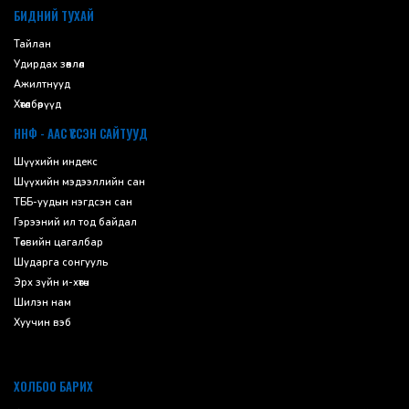
БИДНИЙ ТУХАЙ
Тайлан
Удирдах зөвлөл
Ажилтнууд
Хөтөлбөрүүд
ННФ - ААС ҮҮССЭН САЙТУУД
Шүүхийн индекс
Шүүхийн мэдээллийн сан
ТББ-уудын нэгдсэн сан
Гэрээний ил тод байдал
Төсвийн цагалбар
Шударга сонгууль
Эрх зүйн и-хөтөч
Шилэн нам
Хуучин вэб
ХОЛБОО БАРИХ