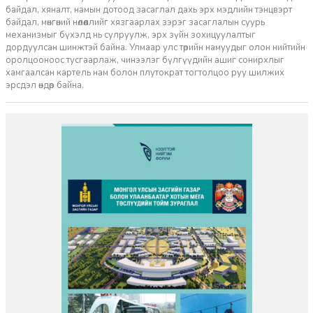
байдал, хяналт, намын дотоод засаглал дахь эрх мэдлийн тэнцвэрт
байдал, мөнгөний нөлөөллийг хязгаарлах зэрэг засаглалын суурь
механизмыг бүхэлд нь сулруулж, эрх зүйн зохицуулалтыг
дордуулсан шинжтэй байна. Улмаар улс төрийн намуудыг олон нийтийн
оролцооноос тусгаарлаж, чинээлэг бүлгүүдийн ашиг сонирхлыг
хамгаалсан картель нам болон плутократ тогтолцоо руу шилжих
эрсдэл өндөр байна.