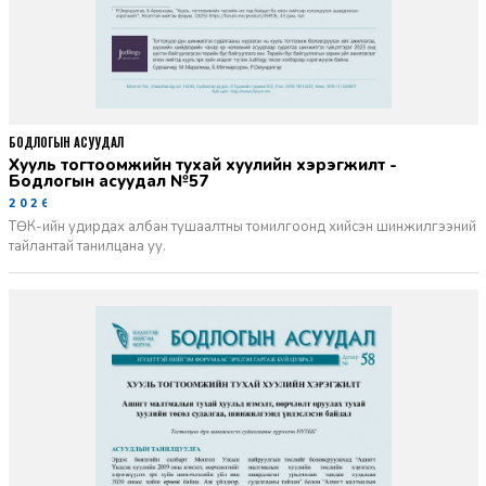
БОДЛОГЫН АСУУДАЛ
Хууль тогтоомжийн тухай хуулийн хэрэгжилт -
Бодлогын асуудал №57
2026-06-02
ТӨК-ийн удирдах албан тушаалтны томилгоонд хийсэн шинжилгээний
тайлантай танилцана уу.