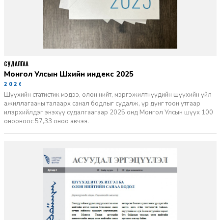
СУДАЛГАА
Монгол Улсын Шүүхийн индекс 2025
2026-06-11
Шүүхийн статистик мэдээ, олон нийт, мэргэжилтнүүдийн шүүхийн үйл
ажиллагааны талаарх санал бодлыг судалж, үр дүнг тоон утгаар
илэрхийлдэг энэхүү судалгаагаар 2025 онд Монгол Улсын шүүх 100
онооноос 57,33 оноо авчээ.