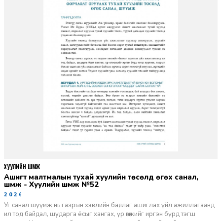
ХУУЛИЙН ШҮҮМЖ
Ашигт малтмалын тухай хуулийн төсөлд өгөх санал,
шүүмж - Хуулийн шүүмж №52
2026-06-29
Уг санал шүүмж нь газрын хэвлийн баялаг ашиглах үйл ажиллагаанд
ил тод байдал, шударга ёсыг хангах, үр өгөөжийг иргэн бүрд тэгш