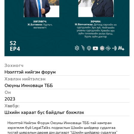
Зохиогч
Нээлттэй нийгэм форум
Хэвлэн нийтэлсэн
Оюуны Инноваци ТББ
Он
2023
Хөтөлбөр:
Шүүхийн хараат бус байдлыг бэхжүүлэх
Нээлттэй Нийгэм Форум Оюуны Инноваци ТББ-тай хамтран
хэрэгжүүлж буй LegalTalks подкастын Шүүхийн шийдвэр судалгаа
тусгай цувралын дөрөв дэх дугаарт “Шүүхийн шийдвэр судалгаа”