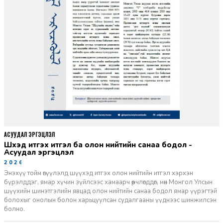
АСУУДАЛ ЭРГЭЦҮҮЛЭЛ
Шүүхэд итгэх итгэл ба олон нийтийн санаа бодол -
Асуудал эргэцүүлэл
2026-06-11
Энэхүү тойм өгүүлэлд шүүхэд итгэх олон нийтийн итгэл хэрхэн
бүрэлддэг, ямар хүчин зүйлсээс хамаарч өөрчлөгддөг, мөн Монгол Улсын
шүүхийн шинэтгэлийн явцад олон нийтийн санаа бодол ямар үүрэгтэй
болохыг онолын болон харьцуулсан судалгааны үүднээс шинжилсэн
болно.