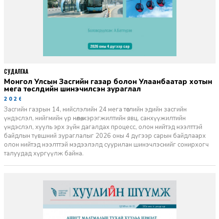
СУДАЛГАА
Монгол Улсын Засгийн газар болон Улаанбаатар хотын
мега төслүүдийн шинэчилсэн зураглал
2026-06-29
Засгийн газрын 14, нийслэлийн 24 мега төслийн эдийн засгийн
үндэслэл, нийгмийн үр нөлөө, хэрэгжилтийн явц, санхүүжилтийн
үндэслэл, хууль эрх зүйн дагалдах процесс, олон нийтэд нээлттэй
байдлын түвшний зураглалыг 2026 оны 4 дүгээр сарын байдлаарх
олон нийтэд нээлттэй мэдээлэлд суурилан шинэчлэснийг сонирхогч
талуудад хүргүүлж байна.