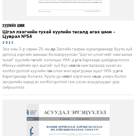
ХУУЛИЙН ШҮҮМЖ
Шүгэл үлээгчийн тухай хуулийн төсөлд өгөх шүүмж -
Цуврал №54
2026-07-27
Энэ оны 3-р сарын 25-ны өдөр Засгийн газрын хуралдаанаар Хууль зүй,
дотоод хэргийн яамнаас боловсруулсан “Шүгэл үлээгчийг хамгаалах
тухай” хуулийн төслийг хэлэлцэн УИХ-д өргөн барихаар шийдвэрлэлээ.
Ийнхүү нийтийн эрх ашгийг зүй бус нөлөөллөөс хамгаалахад чухал ач
холбогдолтой хуулийн төсөл олон жил яригдсаны эцэст УИХ-д өргөн
баригдахаар болжээ. Хууль үр нөлөөтэй хэрэгжих нөхцөл, учирч болох
эрсдэлийн хувьд ач холбогдолтой гэж үзсэн асуудлуудыг дор
сийрүүллээ.