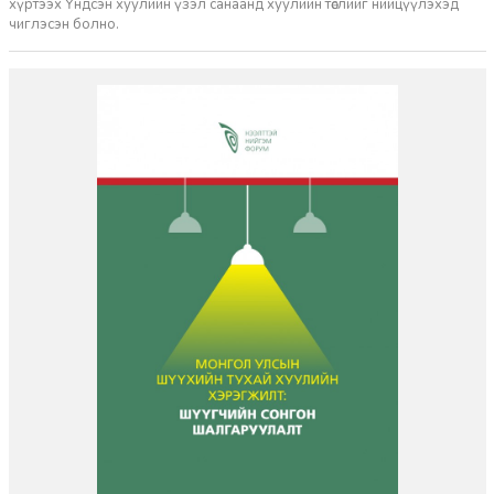
хүртээх Үндсэн хуулийн үзэл санаанд хуулийн төслийг нийцүүлэхэд
чиглэсэн болно.