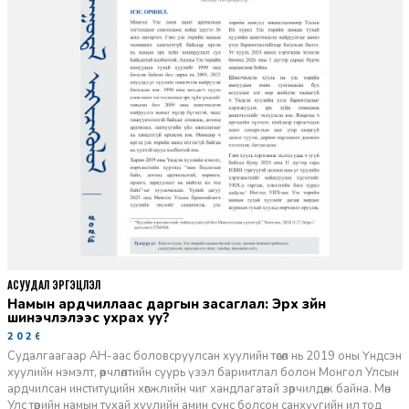
АСУУДАЛ ЭРГЭЦҮҮЛЭЛ
Намын ардчиллаас даргын засаглал: Эрх зүйн
шинэчлэлээс ухрах уу?
2026-07-08
Судалгаагаар АН-аас боловсруулсан хуулийн төсөл нь 2019 оны Үндсэн
хуулийн нэмэлт, өөрчлөлтийн суурь үзэл баримтлал болон Монгол Улсын
ардчилсан институцийн хөгжлийн чиг хандлагатай зөрчилдөж байна. Мөн
Улс төрийн намын тухай хуулийн амин сүнс болсон санхүүгийн ил тод