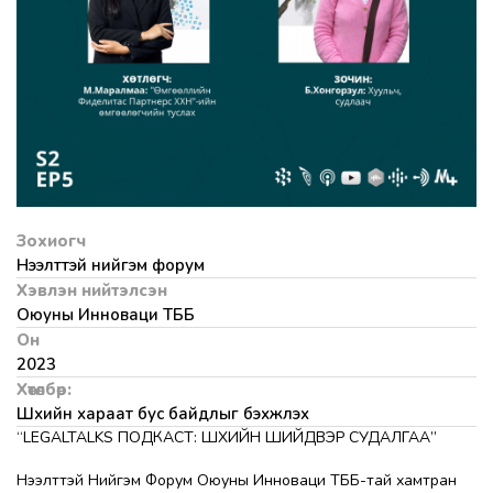
Зохиогч
Нээлттэй нийгэм форум
Хэвлэн нийтэлсэн
Оюуны Инноваци ТББ
Он
2023
Хөтөлбөр:
Шүүхийн хараат бус байдлыг бэхжүүлэх
“LEGALTALKS ПОДКАСТ: ШҮҮХИЙН ШИЙДВЭР СУДАЛГАА”
Нээлттэй Нийгэм Форум Оюуны Инноваци ТББ-тай хамтран