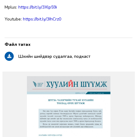
Mplus:
https://bit.ly/3Xlp59i
Youtube:
https://bit.ly/3IhCrz0
Шүүхийн шийдвэр судалгаа, подкаст