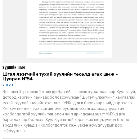
ХУУЛИЙН ШҮҮМЖ
Шүгэл үлээгчийн тухай хуулийн төсөлд өгөх шүүмж -
Цуврал №54
2026-07-27
Энэ оны 3-р сарын 25-ны өдөр Засгийн газрын хуралдаанаар Хууль зүй,
дотоод хэргийн яамнаас боловсруулсан “Шүгэл үлээгчийг хамгаалах
тухай” хуулийн төслийг хэлэлцэн УИХ-д өргөн барихаар шийдвэрлэлээ.
Ийнхүү нийтийн эрх ашгийг зүй бус нөлөөллөөс хамгаалахад чухал ач
холбогдолтой хуулийн төсөл олон жил яригдсаны эцэст УИХ-д өргөн
баригдахаар болжээ. Хууль үр нөлөөтэй хэрэгжих нөхцөл, учирч болох
эрсдэлийн хувьд ач холбогдолтой гэж үзсэн асуудлуудыг дор
сийрүүллээ.