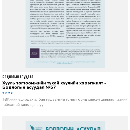
БОДЛОГЫН АСУУДАЛ
Хууль тогтоомжийн тухай хуулийн хэрэгжилт -
Бодлогын асуудал №57
2026-06-02
ТӨК-ийн удирдах албан тушаалтны томилгоонд хийсэн шинжилгээний
тайлантай танилцана уу.