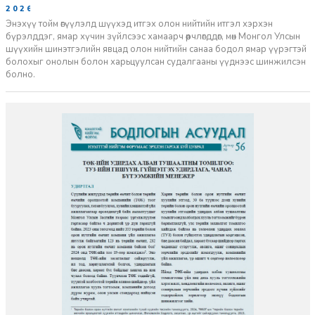
2026-06-11
Энэхүү тойм өгүүлэлд шүүхэд итгэх олон нийтийн итгэл хэрхэн
бүрэлддэг, ямар хүчин зүйлсээс хамаарч өөрчлөгддөг, мөн Монгол Улсын
шүүхийн шинэтгэлийн явцад олон нийтийн санаа бодол ямар үүрэгтэй
болохыг онолын болон харьцуулсан судалгааны үүднээс шинжилсэн
болно.