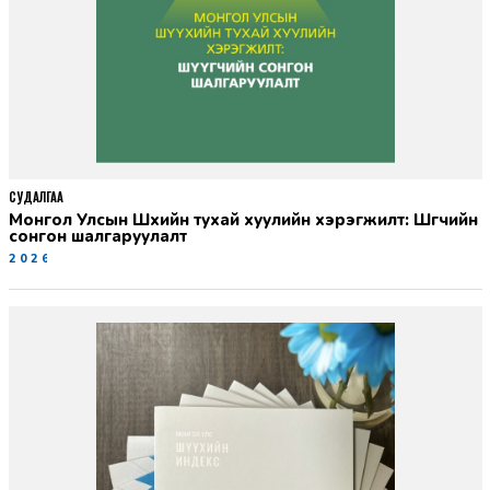
СУДАЛГАА
Монгол Улсын Шүүхийн тухай хуулийн хэрэгжилт: Шүүгчийн
сонгон шалгаруулалт
2026-06-19