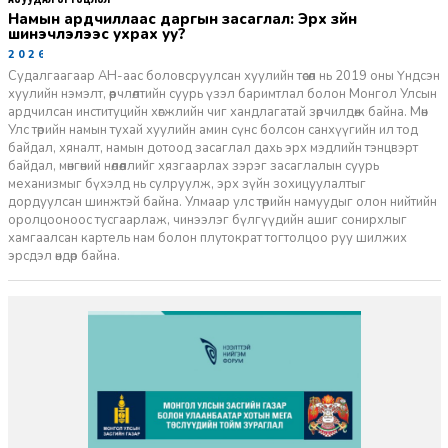
Намын ардчиллаас даргын засаглал: Эрх зүйн
шинэчлэлээс ухрах уу?
2026-07-08
Судалгаагаар АН-аас боловсруулсан хуулийн төсөл нь 2019 оны Үндсэн
хуулийн нэмэлт, өөрчлөлтийн суурь үзэл баримтлал болон Монгол Улсын
ардчилсан институцийн хөгжлийн чиг хандлагатай зөрчилдөж байна. Мөн
Улс төрийн намын тухай хуулийн амин сүнс болсон санхүүгийн ил тод
байдал, хяналт, намын дотоод засаглал дахь эрх мэдлийн тэнцвэрт
байдал, мөнгөний нөлөөллийг хязгаарлах зэрэг засаглалын суурь
механизмыг бүхэлд нь сулруулж, эрх зүйн зохицуулалтыг
дордуулсан шинжтэй байна. Улмаар улс төрийн намуудыг олон нийтийн
оролцооноос тусгаарлаж, чинээлэг бүлгүүдийн ашиг сонирхлыг
хамгаалсан картель нам болон плутократ тогтолцоо руу шилжих
эрсдэл өндөр байна.