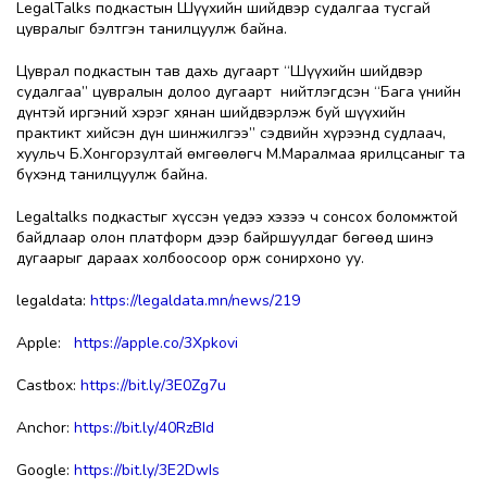
LegalTalks подкастын Шүүхийн шийдвэр судалгаа тусгай
цувралыг бэлтгэн танилцуулж байна.
Цуврал подкастын тав дахь дугаарт “Шүүхийн шийдвэр
судалгаа” цувралын долоо дугаарт нийтлэгдсэн “Бага үнийн
дүнтэй иргэний хэрэг хянан шийдвэрлэж буй шүүхийн
практикт хийсэн дүн шинжилгээ” сэдвийн хүрээнд судлаач,
хуульч Б.Хонгорзултай өмгөөлөгч М.Маралмаа ярилцсаныг та
бүхэнд танилцуулж байна.
Legaltalks подкастыг хүссэн үедээ хэзээ ч сонсох боломжтой
байдлаар олон платформ дээр байршуулдаг бөгөөд шинэ
дугаарыг дараах холбоосоор орж сонирхоно уу.
legaldata:
https://legaldata.mn/news/219
Apple:
https://apple.co/3Xpkovi
Castbox:
https://bit.ly/3E0Zg7u
Anchor:
https://bit.ly/40RzBId
Google:
https://bit.ly/3E2DwIs