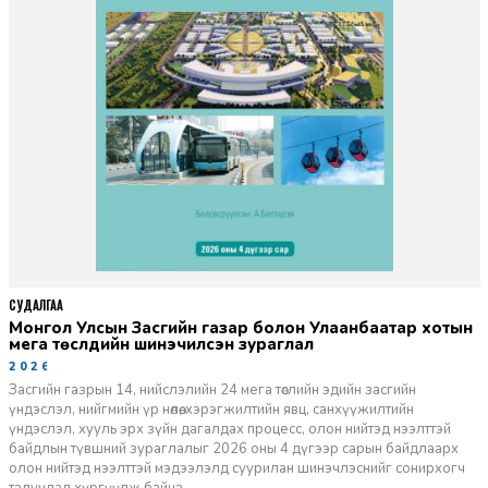
СУДАЛГАА
Монгол Улсын Засгийн газар болон Улаанбаатар хотын
мега төслүүдийн шинэчилсэн зураглал
2026-06-29
Засгийн газрын 14, нийслэлийн 24 мега төслийн эдийн засгийн
үндэслэл, нийгмийн үр нөлөө, хэрэгжилтийн явц, санхүүжилтийн
үндэслэл, хууль эрх зүйн дагалдах процесс, олон нийтэд нээлттэй
байдлын түвшний зураглалыг 2026 оны 4 дүгээр сарын байдлаарх
олон нийтэд нээлттэй мэдээлэлд суурилан шинэчлэснийг сонирхогч
талуудад хүргүүлж байна.