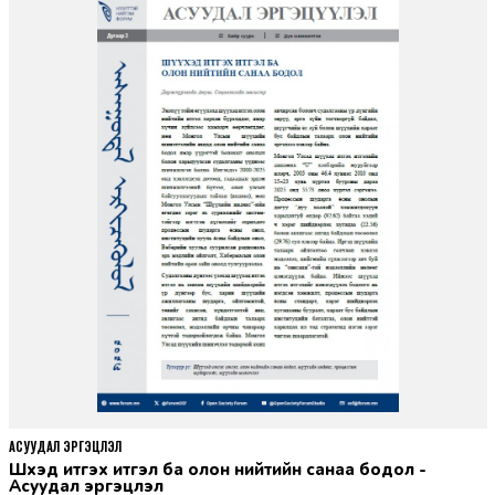
АСУУДАЛ ЭРГЭЦҮҮЛЭЛ
Шүүхэд итгэх итгэл ба олон нийтийн санаа бодол -
Асуудал эргэцүүлэл