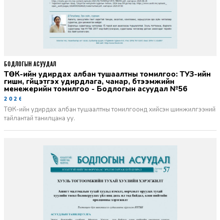
БОДЛОГЫН АСУУДАЛ
ТӨК-ийн удирдах албан тушаалтны томилгоо: ТУЗ-ийн
гишүүн, гүйцэтгэх удирдлага, чанар, бүтээмжийн
менежерийн томилгоо - Бодлогын асуудал №56
2026-06-02
ТӨК-ийн удирдах албан тушаалтны томилгоонд хийсэн шинжилгээний
тайлантай танилцана уу.