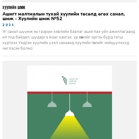
ХУУЛИЙН ШҮҮМЖ
Ашигт малтмалын тухай хуулийн төсөлд өгөх санал,
шүүмж - Хуулийн шүүмж №52
2026-06-29
Уг санал шүүмж нь газрын хэвлийн баялаг ашиглах үйл ажиллагаанд
ил тод байдал, шударга ёсыг хангах, үр өгөөжийг иргэн бүрд тэгш
хүртээх Үндсэн хуулийн үзэл санаанд хуулийн төслийг нийцүүлэхэд
чиглэсэн болно.