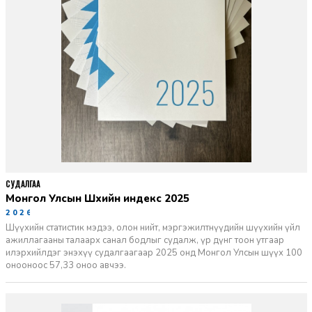
СУДАЛГАА
Монгол Улсын Шүүхийн индекс 2025
2026-06-11
Шүүхийн статистик мэдээ, олон нийт, мэргэжилтнүүдийн шүүхийн үйл
ажиллагааны талаарх санал бодлыг судалж, үр дүнг тоон утгаар
илэрхийлдэг энэхүү судалгаагаар 2025 онд Монгол Улсын шүүх 100
онооноос 57,33 оноо авчээ.