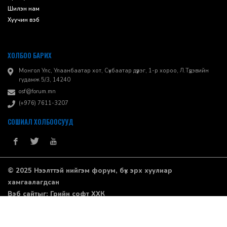
Шилэн нам
Хуучин вэб
ХОЛБОО БАРИХ
Монгол Улс, Улаанбаатар хот, Сүхбаатар дүүрэг, 1-р хороо, ​Л.Түдэвийн
гудамж 5/3, 14240
osf@forum.mn
(+976) 7611-3207
СОШИАЛ ХОЛБООСУУД
© 2025 Нээлттэй нийгэм форум, бүх эрх хуулиар
хамгаалагдсан
Вэб сайт
ыг:
Грийн софт ХХК
Дуудлагын төв