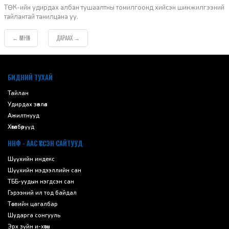
ТӨК-ийн удирдах албан тушаалтны томилгоонд хийсэн шинжилгээний
тайлантай танилцана уу.
ӨМНӨХ
ДАРААХ
←
→
default
БИДНИЙ ТУХАЙ
Тайлан
Удирдах зөвлөл
Ажилтнууд
Хөтөлбөрүүд
ННФ - ААС ҮҮССЭН САЙТУУД
Шүүхийн индекс
Шүүхийн мэдээллийн сан
ТББ-уудын нэгдсэн сан
Гэрээний ил тод байдал
Төсвийн цагалбар
Шударга сонгууль
Эрх зүйн и-хөтөч