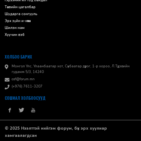
Гэрээний ил тод байдал
Төсвийн цагалбар
Шударга сонгууль
Эрх зүйн и-хөтөч
Шилэн нам
Хуучин вэб
ХОЛБОО БАРИХ
Монгол Улс, Улаанбаатар хот, Сүхбаатар дүүрэг, 1-р хороо, ​Л.Түдэвийн
гудамж 5/3, 14240
osf@forum.mn
(+976) 7611-3207
СОШИАЛ ХОЛБООСУУД
© 2025 Нээлттэй нийгэм форум, бүх эрх хуулиар
хамгаалагдсан