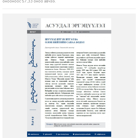
онооноос 57,33 оноо авчээ.