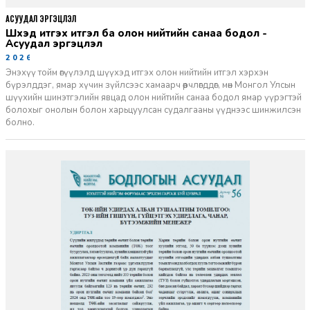
АСУУДАЛ ЭРГЭЦҮҮЛЭЛ
Шүүхэд итгэх итгэл ба олон нийтийн санаа бодол -
Асуудал эргэцүүлэл
2026-06-11
Энэхүү тойм өгүүлэлд шүүхэд итгэх олон нийтийн итгэл хэрхэн
бүрэлддэг, ямар хүчин зүйлсээс хамаарч өөрчлөгддөг, мөн Монгол Улсын
шүүхийн шинэтгэлийн явцад олон нийтийн санаа бодол ямар үүрэгтэй
болохыг онолын болон харьцуулсан судалгааны үүднээс шинжилсэн
болно.