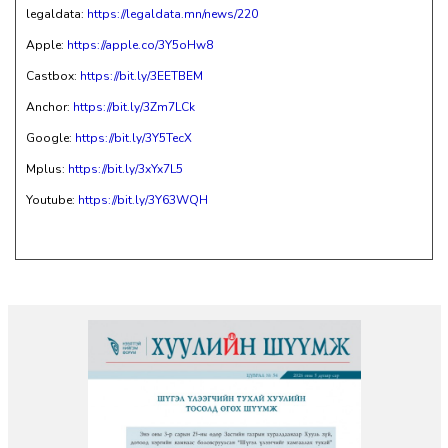
legaldata:
https://legaldata.mn/news/220
Apple:
https://apple.co/3Y5oHw8
Castbox:
https://bit.ly/3EETBEM
Anchor:
https://bit.ly/3Zm7LCk
Google:
https://bit.ly/3Y5TecX
Mplus:
https://bit.ly/3xYx7L5
Youtube:
https://bit.ly/3Y63WQH