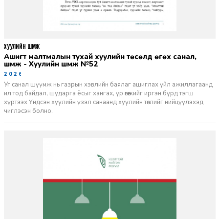
ХУУЛИЙН ШҮҮМЖ
Ашигт малтмалын тухай хуулийн төсөлд өгөх санал,
шүүмж - Хуулийн шүүмж №52
2026-06-29
Уг санал шүүмж нь газрын хэвлийн баялаг ашиглах үйл ажиллагаанд
ил тод байдал, шударга ёсыг хангах, үр өгөөжийг иргэн бүрд тэгш
хүртээх Үндсэн хуулийн үзэл санаанд хуулийн төслийг нийцүүлэхэд
чиглэсэн болно.