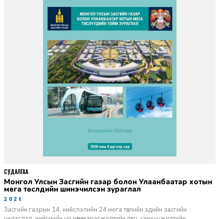
СУДАЛГАА
Монгол Улсын Засгийн газар болон Улаанбаатар хотын
мега төслүүдийн шинэчилсэн зураглал
2026-06-29
Засгийн газрын 14, нийслэлийн 24 мега төслийн эдийн засгийн
үндэслэл, нийгмийн үр нөлөө, хэрэгжилтийн явц, санхүүжилтийн