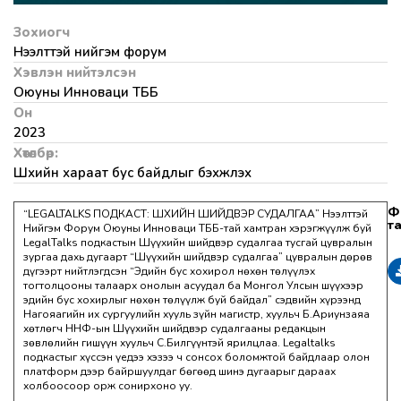
Зохиогч
Нээлттэй нийгэм форум
Хэвлэн нийтэлсэн
Оюуны Инноваци ТББ
Он
2023
Хөтөлбөр:
Шүүхийн хараат бус байдлыг бэхжүүлэх
“LEGALTALKS ПОДКАСТ: ШҮҮХИЙН ШИЙДВЭР СУДАЛГАА” Нээлттэй
Нийгэм Форум Оюуны Инноваци ТББ-тай хамтран хэрэгжүүлж буй
LegalTalks подкастын Шүүхийн шийдвэр судалгаа тусгай цувралын
зургаа дахь дугаарт “Шүүхийн шийдвэр судалгаа” цувралын дөрөв
дүгээрт нийтлэгдсэн “Эдийн бус хохирол нөхөн төлүүлэх
тогтолцооны талаарх онолын асуудал ба Монгол Улсын шүүхээр
эдийн бус хохирлыг нөхөн төлүүлж буй байдал” сэдвийн хүрээнд
Нагояагийн их сургуулийн хууль зүйн магистр, хуульч Б.Ариунзаяа
хөтлөгч ННФ-ын Шүүхийн шийдвэр судалгааны редакцын
зөвлөлийн гишүүн хуульч С.Билгүүнтэй ярилцлаа. Legaltalks
подкастыг хүссэн үедээ хэзээ ч сонсох боломжтой байдлаар олон
платформ дээр байршуулдаг бөгөөд шинэ дугаарыг дараах
холбоосоор орж сонирхоно уу.