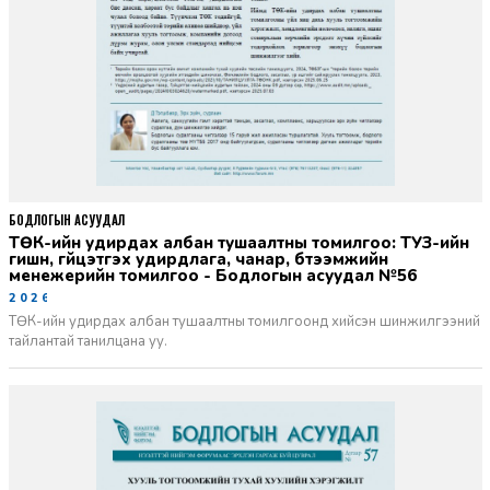
БОДЛОГЫН АСУУДАЛ
ТӨК-ийн удирдах албан тушаалтны томилгоо: ТУЗ-ийн
гишүүн, гүйцэтгэх удирдлага, чанар, бүтээмжийн
менежерийн томилгоо - Бодлогын асуудал №56
2026-06-02
ТӨК-ийн удирдах албан тушаалтны томилгоонд хийсэн шинжилгээний
тайлантай танилцана уу.