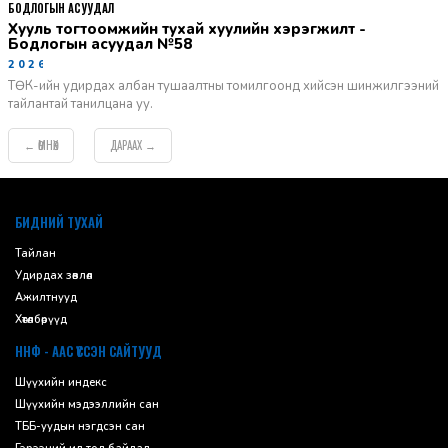
БОДЛОГЫН АСУУДАЛ
Хууль тогтоомжийн тухай хуулийн хэрэгжилт -
Бодлогын асуудал №58
2026-06-02
ТӨК-ийн удирдах албан тушаалтны томилгоонд хийсэн шинжилгээний
тайлантай танилцана уу.
ӨМНӨХ
ДАРААХ
←
→
default
БИДНИЙ ТУХАЙ
Тайлан
Удирдах зөвлөл
Ажилтнууд
Хөтөлбөрүүд
ННФ - ААС ҮҮССЭН САЙТУУД
Шүүхийн индекс
Шүүхийн мэдээллийн сан
ТББ-уудын нэгдсэн сан