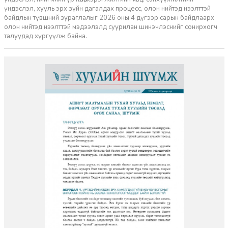
үндэслэл, хууль эрх зүйн дагалдах процесс, олон нийтэд нээлттэй
байдлын түвшний зураглалыг 2026 оны 4 дүгээр сарын байдлаарх
олон нийтэд нээлттэй мэдээлэлд суурилан шинэчлэснийг сонирхогч
талуудад хүргүүлж байна.