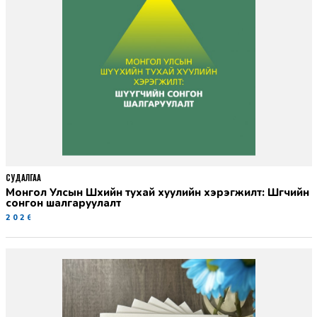
СУДАЛГАА
Монгол Улсын Шүүхийн тухай хуулийн хэрэгжилт: Шүүгчийн
сонгон шалгаруулалт
2026-06-19