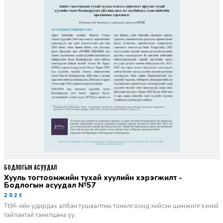
БОДЛОГЫН АСУУДАЛ
Хууль тогтоомжийн тухай хуулийн хэрэгжилт -
Бодлогын асуудал №57
2026-06-02
ТӨК-ийн удирдах албан тушаалтны томилгоонд хийсэн шинжилгээний
тайлантай танилцана уу.