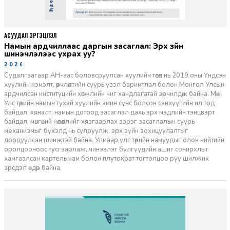
АСУУДАЛ ЭРГЭЦҮҮЛЭЛ
Намын ардчиллаас даргын засаглал: Эрх зүйн
шинэчлэлээс ухрах уу?
2026-07-08
Судалгаагаар АН-аас боловсруулсан хуулийн төсөл нь 2019 оны Үндсэн
хуулийн нэмэлт, өөрчлөлтийн суурь үзэл баримтлал болон Монгол Улсын
ардчилсан институцийн хөгжлийн чиг хандлагатай зөрчилдөж байна. Мөн
Улс төрийн намын тухай хуулийн амин сүнс болсон санхүүгийн ил тод
байдал, хяналт, намын дотоод засаглал дахь эрх мэдлийн тэнцвэрт
байдал, мөнгөний нөлөөллийг хязгаарлах зэрэг засаглалын суурь
механизмыг бүхэлд нь сулруулж, эрх зүйн зохицуулалтыг
дордуулсан шинжтэй байна. Улмаар улс төрийн намуудыг олон нийтийн
оролцооноос тусгаарлаж, чинээлэг бүлгүүдийн ашиг сонирхлыг
хамгаалсан картель нам болон плутократ тогтолцоо руу шилжих
эрсдэл өндөр байна.