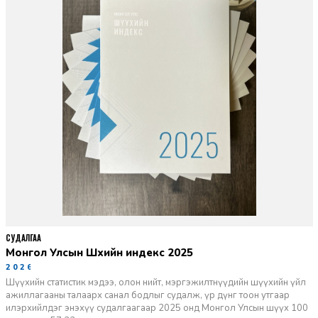
СУДАЛГАА
Монгол Улсын Шүүхийн индекс 2025
2026-06-11
Шүүхийн статистик мэдээ, олон нийт, мэргэжилтнүүдийн шүүхийн үйл
ажиллагааны талаарх санал бодлыг судалж, үр дүнг тоон утгаар
илэрхийлдэг энэхүү судалгаагаар 2025 онд Монгол Улсын шүүх 100