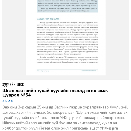
ХУУЛИЙН ШҮҮМЖ
Шүгэл үлээгчийн тухай хуулийн төсөлд өгөх шүүмж -
Цуврал №54
2026-07-27
Энэ оны 3-р сарын 25-ны өдөр Засгийн газрын хуралдаанаар Хууль зүй,
дотоод хэргийн яамнаас боловсруулсан “Шүгэл үлээгчийг хамгаалах
тухай” хуулийн төслийг хэлэлцэн УИХ-д өргөн барихаар шийдвэрлэлээ.
Ийнхүү нийтийн эрх ашгийг зүй бус нөлөөллөөс хамгаалахад чухал ач
холбогдолтой хуулийн төсөл олон жил яригдсаны эцэст УИХ-д өргөн