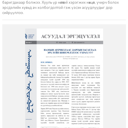
баригдахаар болжээ. Хууль үр нөлөөтэй хэрэгжих нөхцөл, учирч болох
эрсдэлийн хувьд ач холбогдолтой гэж үзсэн асуудлуудыг дор
сийрүүллээ.