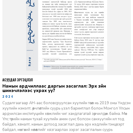
АСУУДАЛ ЭРГЭЦҮҮЛЭЛ
Намын ардчиллаас даргын засаглал: Эрх зүйн
шинэчлэлээс ухрах уу?
2026-07-08
Судалгаагаар АН-аас боловсруулсан хуулийн төсөл нь 2019 оны Үндсэн
хуулийн нэмэлт, өөрчлөлтийн суурь үзэл баримтлал болон Монгол Улсын
ардчилсан институцийн хөгжлийн чиг хандлагатай зөрчилдөж байна. Мөн
Улс төрийн намын тухай хуулийн амин сүнс болсон санхүүгийн ил тод
байдал, хяналт, намын дотоод засаглал дахь эрх мэдлийн тэнцвэрт
байдал, мөнгөний нөлөөллийг хязгаарлах зэрэг засаглалын суурь