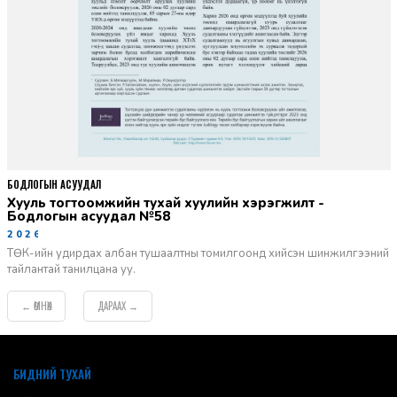
БОДЛОГЫН АСУУДАЛ
Хууль тогтоомжийн тухай хуулийн хэрэгжилт -
Бодлогын асуудал №58
2026-06-02
ТӨК-ийн удирдах албан тушаалтны томилгоонд хийсэн шинжилгээний
тайлантай танилцана уу.
ӨМНӨХ
ДАРААХ
←
→
default
БИДНИЙ ТУХАЙ