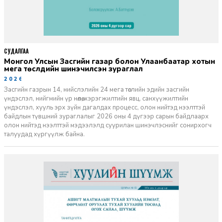
СУДАЛГАА
Монгол Улсын Засгийн газар болон Улаанбаатар хотын
мега төслүүдийн шинэчилсэн зураглал
2026-06-29
Засгийн газрын 14, нийслэлийн 24 мега төслийн эдийн засгийн
үндэслэл, нийгмийн үр нөлөө, хэрэгжилтийн явц, санхүүжилтийн
үндэслэл, хууль эрх зүйн дагалдах процесс, олон нийтэд нээлттэй
байдлын түвшний зураглалыг 2026 оны 4 дүгээр сарын байдлаарх
олон нийтэд нээлттэй мэдээлэлд суурилан шинэчлэснийг сонирхогч
талуудад хүргүүлж байна.