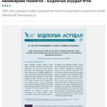
менежерийн томилгоо - Бодлогын асуудал №56
2026-06-02
ТӨК-ийн удирдах албан тушаалтны томилгоонд хийсэн шинжилгээний
тайлантай танилцана уу.