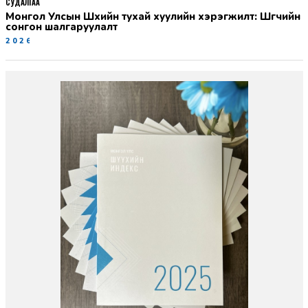
СУДАЛГАА
Монгол Улсын Шүүхийн тухай хуулийн хэрэгжилт: Шүүгчийн
сонгон шалгаруулалт
2026-06-19