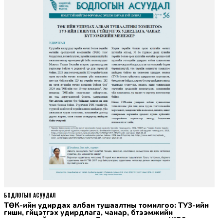
БОДЛОГЫН АСУУДАЛ
ТӨК-ийн удирдах албан тушаалтны томилгоо: ТУЗ-ийн
гишүүн, гүйцэтгэх удирдлага, чанар, бүтээмжийн