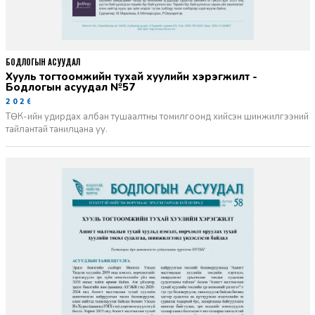
БОДЛОГЫН АСУУДАЛ
Хууль тогтоомжийн тухай хуулийн хэрэгжилт -
Бодлогын асуудал №57
2026-06-02
ТӨК-ийн удирдах албан тушаалтны томилгоонд хийсэн шинжилгээний
тайлантай танилцана уу.