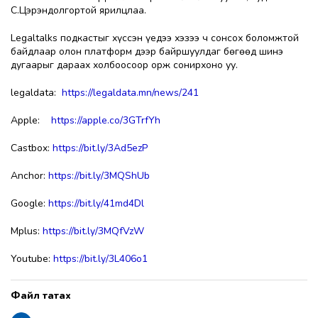
С.Цэрэндолгортой ярилцлаа.
Legaltalks подкастыг хүссэн үедээ хэзээ ч сонсох боломжтой
байдлаар олон платформ дээр байршуулдаг бөгөөд шинэ
дугаарыг дараах холбоосоор орж сонирхоно уу.
legaldata:
https://legaldata.mn/news/241
Apple:
https://apple.co/3GTrfYh
Castbox:
https://bit.ly/3Ad5ezP
Anchor:
https://bit.ly/3MQShUb
Google:
https://bit.ly/41md4Dl
Mplus:
https://bit.ly/3MQfVzW
Youtube:
https://bit.ly/3L406o1