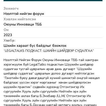
Зохиогч
Нээлттэй нийгэм форум
Хэвлэн нийтэлсэн
Оюуны Инноваци ТББ
Он
2023
Хөтөлбөр:
Шүүхийн хараат бус байдлыг бэхжүүлэх
“LEGALTALKS ПОДКАСТ: ШҮҮХИЙН ШИЙДВЭР СУДАЛГАА”
Нээлттэй Нийгэм Форум Оюуны Инноваци ТББ-тай хамтран
хэрэгжүүлж буй LegalTalks подкастын Шүүхийн шийдвэр
судалгаа тусгай цувралын арав дахь дугаарт “Шүүхийн
шийдвэр судалгаа” цувралын долоо дугаарт нийтлэгдсэн
“Гэнэтийн буюу давагдашгүй хүчний шинжтэй онцгой нөхцөл
байдлаас үүссэн хэрэг маргааныг хянан шийдвэрлэсэн
шүүхийн практик” сэдвийн хүрээнд Отгонтэнгэр Их
сургуулийн Хууль зүйн сургуулийн Нийтийн эрх зүйн
тэнхимийн ахлах багш Б.Энхбаяр /LL.M/, Отгонтэнгэр Их
сургуулийн Хууль зүйн сургуулийн Нийтийн эрх зүйн
тэнхимийн багш Б.Досжан нартай хөтлөгч хуульч, судлаач