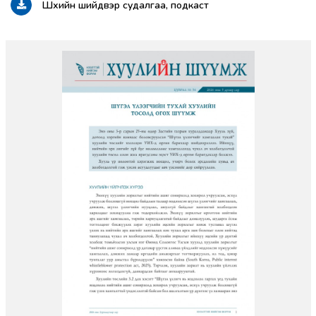
Шүүхийн шийдвэр судалгаа, подкаст