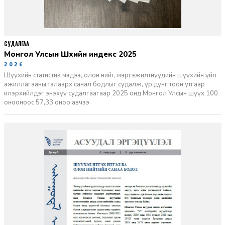
СУДАЛГАА
Монгол Улсын Шүүхийн индекс 2025
2026-06-11
Шүүхийн статистик мэдээ, олон нийт, мэргэжилтнүүдийн шүүхийн үйл
ажиллагааны талаарх санал бодлыг судалж, үр дүнг тоон утгаар
илэрхийлдэг энэхүү судалгаагаар 2025 онд Монгол Улсын шүүх 100
онооноос 57,33 оноо авчээ.