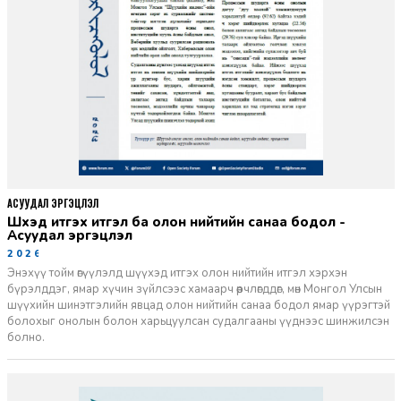
АСУУДАЛ ЭРГЭЦҮҮЛЭЛ
Шүүхэд итгэх итгэл ба олон нийтийн санаа бодол -
Асуудал эргэцүүлэл
2026-06-11
Энэхүү тойм өгүүлэлд шүүхэд итгэх олон нийтийн итгэл хэрхэн
бүрэлддэг, ямар хүчин зүйлсээс хамаарч өөрчлөгддөг, мөн Монгол Улсын
шүүхийн шинэтгэлийн явцад олон нийтийн санаа бодол ямар үүрэгтэй
болохыг онолын болон харьцуулсан судалгааны үүднээс шинжилсэн
болно.