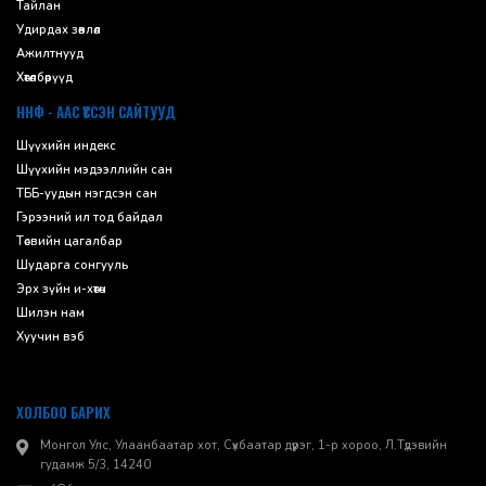
Тайлан
Удирдах зөвлөл
Ажилтнууд
Хөтөлбөрүүд
ННФ - ААС ҮҮССЭН САЙТУУД
Шүүхийн индекс
Шүүхийн мэдээллийн сан
ТББ-уудын нэгдсэн сан
Гэрээний ил тод байдал
Төсвийн цагалбар
Шударга сонгууль
Эрх зүйн и-хөтөч
Шилэн нам
Хуучин вэб
ХОЛБОО БАРИХ
Монгол Улс, Улаанбаатар хот, Сүхбаатар дүүрэг, 1-р хороо, ​Л.Түдэвийн
гудамж 5/3, 14240