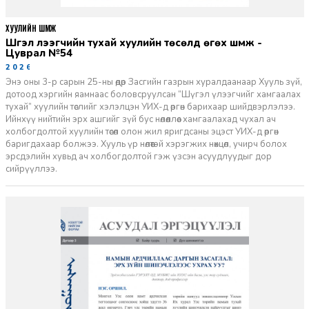
ХУУЛИЙН ШҮҮМЖ
Шүгэл үлээгчийн тухай хуулийн төсөлд өгөх шүүмж -
Цуврал №54
2026-07-27
Энэ оны 3-р сарын 25-ны өдөр Засгийн газрын хуралдаанаар Хууль зүй,
дотоод хэргийн яамнаас боловсруулсан “Шүгэл үлээгчийг хамгаалах
тухай” хуулийн төслийг хэлэлцэн УИХ-д өргөн барихаар шийдвэрлэлээ.
Ийнхүү нийтийн эрх ашгийг зүй бус нөлөөллөөс хамгаалахад чухал ач
холбогдолтой хуулийн төсөл олон жил яригдсаны эцэст УИХ-д өргөн
баригдахаар болжээ. Хууль үр нөлөөтэй хэрэгжих нөхцөл, учирч болох
эрсдэлийн хувьд ач холбогдолтой гэж үзсэн асуудлуудыг дор
сийрүүллээ.