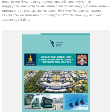
механизмыг бүхэлд нь сулруулж, эрх зүйн зохицуулалтыг
дордуулсан шинжтэй байна. Улмаар улс төрийн намуудыг олон нийтийн
оролцооноос тусгаарлаж, чинээлэг бүлгүүдийн ашиг сонирхлыг
хамгаалсан картель нам болон плутократ тогтолцоо руу шилжих
эрсдэл өндөр байна.