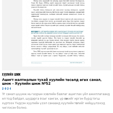
ХУУЛИЙН ШҮҮМЖ
Ашигт малтмалын тухай хуулийн төсөлд өгөх санал,
шүүмж - Хуулийн шүүмж №52
2026-06-29
Уг санал шүүмж нь газрын хэвлийн баялаг ашиглах үйл ажиллагаанд
ил тод байдал, шударга ёсыг хангах, үр өгөөжийг иргэн бүрд тэгш
хүртээх Үндсэн хуулийн үзэл санаанд хуулийн төслийг нийцүүлэхэд
чиглэсэн болно.