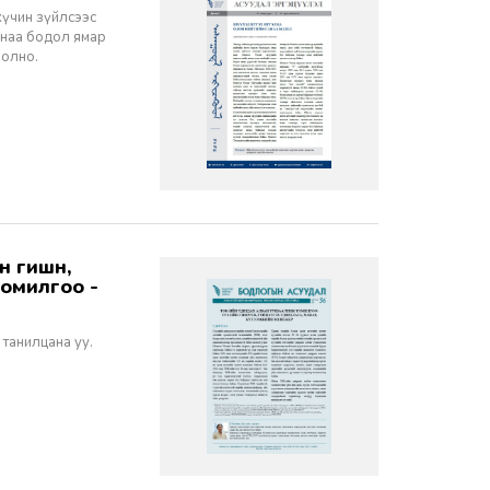
хүчин зүйлсээс
санаа бодол ямар
болно.
томилгоо -
 танилцана уу.