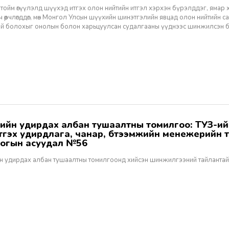
тойм өгүүлэлд шүүхэд итгэх олон нийтийн итгэл хэрхэн бүрэлддэг, ямар 
 өөрчлөгддөг, мөн Монгол Улсын шүүхийн шинэтгэлийн явцад олон нийтийн 
эй болохыг онолын болон харьцуулсан судалгааны үүднээс шинжилсэн 
этгэх удирдлага, чанар, бүтээмжийн менежерийн 
огын асуудал №56
н удирдах албан тушаалтны томилгоонд хийсэн шинжилгээний тайлантай