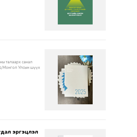
ны талаарх санал
нд Монгол Улсын шүүх
дал эргэцүүлэл