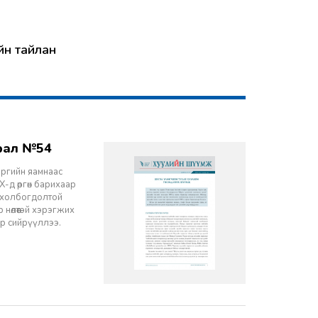
йн тайлан
врал №54
эргийн яамнаас
-д өргөн барихаар
ч холбогдолтой
 нөлөөтэй хэрэгжих
ор сийрүүллээ.