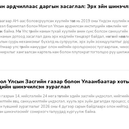
агаар АН-аас боловсруулсан хуулийн төсөл нь 2019 оны Үндсэн хуулийн нэм
үзэл баримтлал болон Монгол Улсын ардчилсан институцийн хөгжлийн чиг
өж байна. Мөн Улс төрийн намын тухай хуулийн амин сүнс болсон санхүүгийн
 намын дотоод засаглал дахь эрх мэдлийн тэнцвэрт байдал, мөнгөний нөлөөл
алын суурь механизмыг бүхэлд нь сулруулж, эрх зүйн зохицуулалтыг д
 Улмаар улс төрийн намуудыг олон нийтийн оролцооноос тусгаарлаж, чин
нирхлыг хамгаалсан картель нам болон плутократ тогтолцоо руу шилжих 
үүдийн шинэчилсэн зураглал
 газрын 14, нийслэлийн 24 мега төслийн эдийн засгийн үндэслэл, нийгмийн үр
лтийн явц, санхүүжилтийн үндэслэл, хууль эрх зүйн дагалдах процесс, 
н түвшний зураглалыг 2026 оны 4 дүгээр сарын байдлаарх олон нийтэд
ан шинэчлэснийг сонирхогч талуудад хүргүүлж байна.