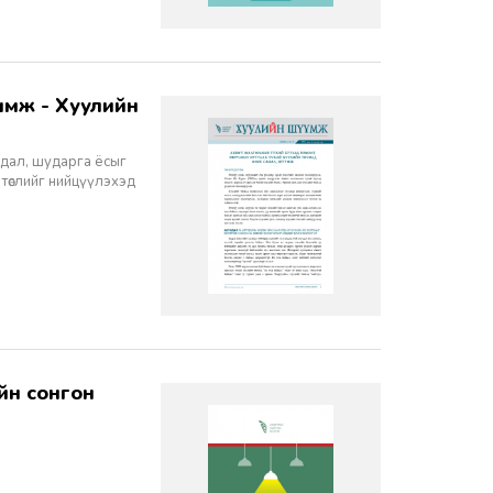
йдал, шударга ёсыг
 төслийг нийцүүлэхэд