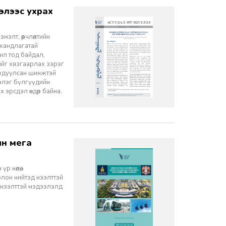
элт, өөрчлөлтийн
 хандлагатай
 ил тод байдал,
лийг хязгаарлах зэрэг
ордуулсан шинжтэй
ээлэг бүлгүүдийн
эрсдэл өндөр байна.
 нөлөө,
олон нийтэд нээлттэй
 нээлттэй мэдээлэлд