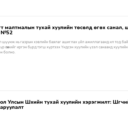
ж №52
ал шүүмж нь газрын хэвлийн баялаг ашиглах үйл ажиллагаанд ил тод ба
 үр өгөөжийг иргэн бүрд тэгш хүртээх Үндсэн хуулийн үзэл санаанд хуулийн
эн болно.
аруулалт