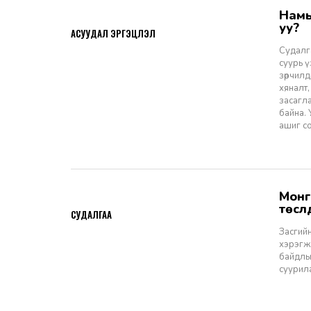
Намын ардчиллаас даргын засаглал: Эрх зүйн шинэчлэлээс ухрах
2026-07-08
уу?
АСУУДАЛ ЭРГЭЦҮҮЛЭЛ
Судалга
суурь 
зөрчилд
хяналт,
засагл
байна.
ашиг со
Монгол Улсын Засгийн газар болон Улаанбаатар хотын мега
2026-06-29
төсл
СУДАЛГАА
Засгийн
хэрэгжи
байдлы
суурил