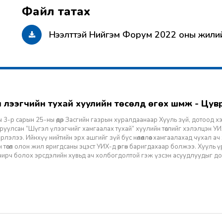
Нээлттэй Нийгэм Форум 2022 оны жили
гэл үлээгчийн тухай хуулийн төсөлд өгөх шүүмж - Цу
 3-р сарын 25-ны өдөр Засгийн газрын хуралдаанаар Хууль зүй, дотоод х
уулсан “Шүгэл үлээгчийг хамгаалах тухай” хуулийн төслийг хэлэлцэн УИХ
лэлээ. Ийнхүү нийтийн эрх ашгийг зүй бус нөлөөллөөс хамгаалахад чухал а
 төсөл олон жил яригдсаны эцэст УИХ-д өргөн баригдахаар болжээ. Хууль үр
 учирч болох эрсдэлийн хувьд ач холбогдолтой гэж үзсэн асуудлуудыг д