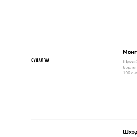
Мон
2026-06-11
СУДАЛГАА
Шүүхий
бодлыг
100 он
Шүү
2026-06-11