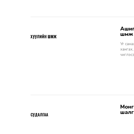
Ашигт малтмалын тухай хуулийн төсөлд өгөх санал, шүүмж - Хуулийн
2026-06-29
шүүм
ХУУЛИЙН ШҮҮМЖ
Уг сан
хангах,
чиглэс
Монгол Улсын Шүүхийн тухай хуулийн хэрэгжилт: Шүүгчийн сонгон
2026-06-19
шалг
СУДАЛГАА