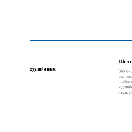
Шү
2026-07-27
ХУУЛИЙН ШҮҮМЖ
Энэ оны
боловср
шийдвэр
хуулийн
нөхцөл,