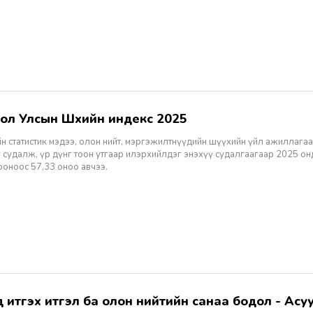
гол Улсын Шүүхийн индекс 2025
н статистик мэдээ, олон нийт, мэргэжилтнүүдийн шүүхийн үйл ажиллагаа
 судалж, үр дүнг тоон утгаар илэрхийлдэг энэхүү судалгаагаар 2025 о
ооноос 57,33 оноо авчээ.
хэд итгэх итгэл ба олон нийтийн санаа бодол - Асуу