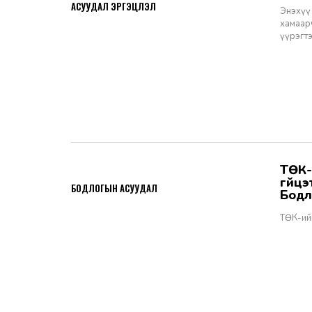
АСУУДАЛ ЭРГЭЦҮҮЛЭЛ
Энэхүү 
хамаарч
үүрэгт
ТӨК-ийн удирдах албан тушаалтны томилгоо: ТУЗ-ийн гишүүн,
2026-06-02
гүйц
БОДЛОГЫН АСУУДАЛ
Бодл
ТӨК-ий