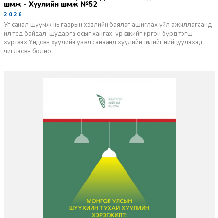
шүүмж - Хуулийн шүүмж №52
2026-06-29
Уг санал шүүмж нь газрын хэвлийн баялаг ашиглах үйл ажиллагаанд
ил тод байдал, шударга ёсыг хангах, үр өгөөжийг иргэн бүрд тэгш
хүртээх Үндсэн хуулийн үзэл санаанд хуулийн төслийг нийцүүлэхэд
чиглэсэн болно.