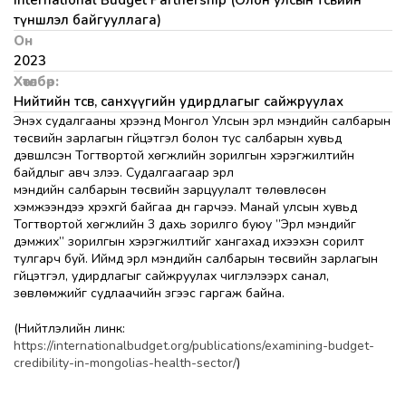
International Budget Partnership (Олон улсын төсвийн
түншлэл байгууллага)
Он
2023
Хөтөлбөр:
Нийтийн төсөв, санхүүгийн удирдлагыг сайжруулах
Энэхүү судалгааны хүрээнд Монгол Улсын эрүүл мэндийн салбарын
төсвийн зарлагын гүйцэтгэл болон тус салбарын хувьд
дэвшүүлсэн Тогтвортой хөгжлийн зорилгын хэрэгжилтийн
байдлыг авч үзлээ. Судалгаагаар эрүүл
мэндийн салбарын төсвийн зарцуулалт төлөвлөсөн
хэмжээндээ хүрэхгүй байгаа дүн гарчээ. Манай улсын хувьд
Тогтвортой хөгжлийн 3 дахь зорилго буюу ”Эрүүл мэндийг
дэмжих” зорилгын хэрэгжилтийг хангахад ихээхэн сорилт
тулгарч буй. Иймд эрүүл мэндийн салбарын төсвийн зарлагын
гүйцэтгэл, удирдлагыг сайжруулах чиглэлээрх санал,
зөвлөмжийг судлаачийн зүгээс гаргаж байна.
(Нийтлэлийн линк:
https://internationalbudget.org/publications/examining-budget-
credibility-in-mongolias-health-sector/
)