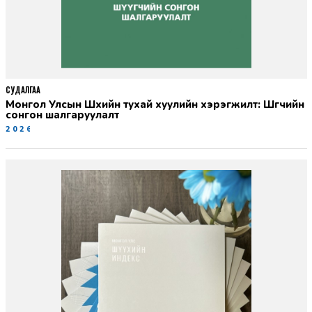
СУДАЛГАА
Монгол Улсын Шүүхийн тухай хуулийн хэрэгжилт: Шүүгчийн
сонгон шалгаруулалт
2026-06-19