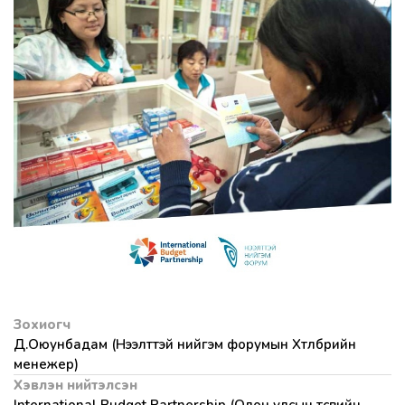
Зохиогч
Д.Оюунбадам (Нээлттэй нийгэм форумын Хөтөлбөрийн
менежер)
Хэвлэн нийтэлсэн