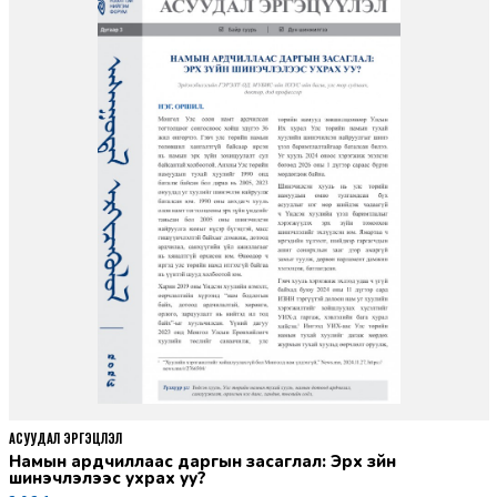
АСУУДАЛ ЭРГЭЦҮҮЛЭЛ
Намын ардчиллаас даргын засаглал: Эрх зүйн
шинэчлэлээс ухрах уу?