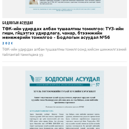
БОДЛОГЫН АСУУДАЛ
ТӨК-ийн удирдах албан тушаалтны томилгоо: ТУЗ-ийн
гишүүн, гүйцэтгэх удирдлага, чанар, бүтээмжийн
менежерийн томилгоо - Бодлогын асуудал №56
2026-06-02
ТӨК-ийн удирдах албан тушаалтны томилгоонд хийсэн шинжилгээний
тайлантай танилцана уу.