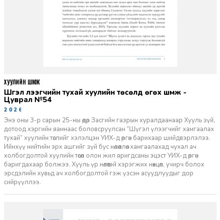
ХУУЛИЙН ШҮҮМЖ
Шүгэл үлээгчийн тухай хуулийн төсөлд өгөх шүүмж -
Цуврал №54
2026-07-27
Энэ оны 3-р сарын 25-ны өдөр Засгийн газрын хуралдаанаар Хууль зүй,
дотоод хэргийн яамнаас боловсруулсан “Шүгэл үлээгчийг хамгаалах
тухай” хуулийн төслийг хэлэлцэн УИХ-д өргөн барихаар шийдвэрлэлээ.
Ийнхүү нийтийн эрх ашгийг зүй бус нөлөөллөөс хамгаалахад чухал ач
холбогдолтой хуулийн төсөл олон жил яригдсаны эцэст УИХ-д өргөн
баригдахаар болжээ. Хууль үр нөлөөтэй хэрэгжих нөхцөл, учирч болох
эрсдэлийн хувьд ач холбогдолтой гэж үзсэн асуудлуудыг дор
сийрүүллээ.