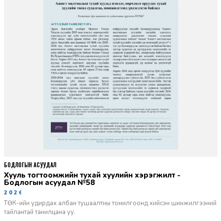
БОДЛОГЫН АСУУДАЛ
Хууль тогтоомжийн тухай хуулийн хэрэгжилт -
Бодлогын асуудал №58
2026-06-02
ТӨК-ийн удирдах албан тушаалтны томилгоонд хийсэн шинжилгээний
тайлантай танилцана уу.