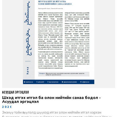
АСУУДАЛ ЭРГЭЦҮҮЛЭЛ
Шүүхэд итгэх итгэл ба олон нийтийн санаа бодол -
Асуудал эргэцүүлэл
2026-06-11
Энэхүү тойм өгүүлэлд шүүхэд итгэх олон нийтийн итгэл хэрхэн