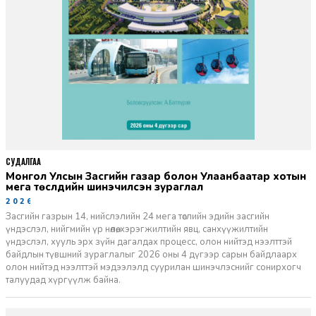
СУДАЛГАА
Монгол Улсын Засгийн газар болон Улаанбаатар хотын
мега төслүүдийн шинэчилсэн зураглал
2026-06-29
Засгийн газрын 14, нийслэлийн 24 мега төслийн эдийн засгийн
үндэслэл, нийгмийн үр нөлөө, хэрэгжилтийн явц, санхүүжилтийн
үндэслэл, хууль эрх зүйн дагалдах процесс, олон нийтэд нээлттэй
байдлын түвшний зураглалыг 2026 оны 4 дүгээр сарын байдлаарх
олон нийтэд нээлттэй мэдээлэлд суурилан шинэчлэснийг сонирхогч
талуудад хүргүүлж байна.