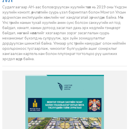
2026-07-08
Судалгаагаар АН-аас боловсруулсан хуулийн төсөл нь 2019 оны Үндсэн
хуулийн нэмэлт, өөрчлөлтийн суурь үзэл баримтлал болон Монгол Улсын
ардчилсан институцийн хөгжлийн чиг хандлагатай зөрчилдөж байна. Мөн
Улс төрийн намын тухай хуулийн амин сүнс болсон санхүүгийн ил тод
байдал, хяналт, намын дотоод засаглал дахь эрх мэдлийн тэнцвэрт
байдал, мөнгөний нөлөөллийг хязгаарлах зэрэг засаглалын суурь
механизмыг бүхэлд нь сулруулж, эрх зүйн зохицуулалтыг
дордуулсан шинжтэй байна. Улмаар улс төрийн намуудыг олон нийтийн
оролцооноос тусгаарлаж, чинээлэг бүлгүүдийн ашиг сонирхлыг
хамгаалсан картель нам болон плутократ тогтолцоо руу шилжих
эрсдэл өндөр байна.