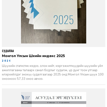
СУДАЛГАА
Монгол Улсын Шүүхийн индекс 2025
2026-06-11
Шүүхийн статистик мэдээ, олон нийт, мэргэжилтнүүдийн шүүхийн үйл
ажиллагааны талаарх санал бодлыг судалж, үр дүнг тоон утгаар
илэрхийлдэг энэхүү судалгаагаар 2025 онд Монгол Улсын шүүх 100
онооноос 57,33 оноо авчээ.