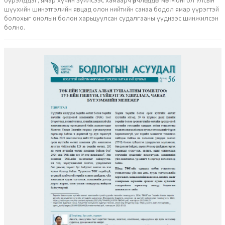
бүрэлддэг, ямар хүчин зүйлсээс хамаарч өөрчлөгддөг, мөн Монгол Улсын
шүүхийн шинэтгэлийн явцад олон нийтийн санаа бодол ямар үүрэгтэй
болохыг онолын болон харьцуулсан судалгааны үүднээс шинжилсэн
болно.