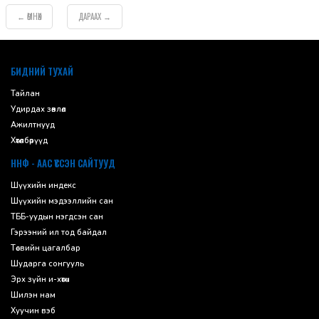
ӨМНӨХ
ДАРААХ
←
→
default
БИДНИЙ ТУХАЙ
Тайлан
Удирдах зөвлөл
Ажилтнууд
Хөтөлбөрүүд
ННФ - ААС ҮҮССЭН САЙТУУД
Шүүхийн индекс
Шүүхийн мэдээллийн сан
ТББ-уудын нэгдсэн сан
Гэрээний ил тод байдал
Төсвийн цагалбар
Шударга сонгууль
Эрх зүйн и-хөтөч
Шилэн нам
Хуучин вэб