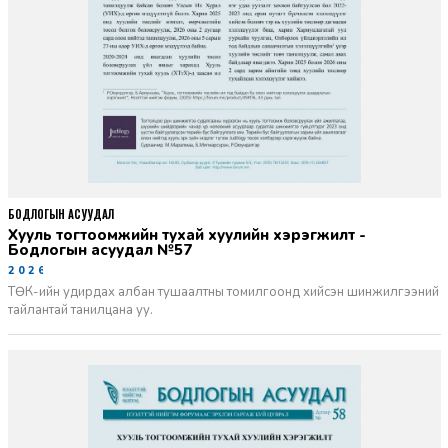
БОДЛОГЫН АСУУДАЛ
Хууль тогтоомжийн тухай хуулийн хэрэгжилт -
Бодлогын асуудал №57
2026-06-02
ТӨК-ийн удирдах албан тушаалтны томилгоонд хийсэн шинжилгээний
тайлантай танилцана уу.