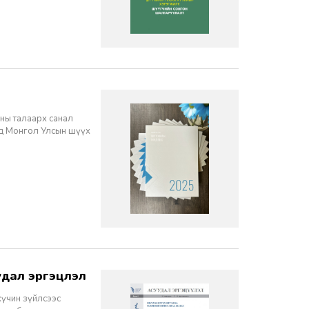
ны талаарх санал
нд Монгол Улсын шүүх
дал эргэцүүлэл
хүчин зүйлсээс