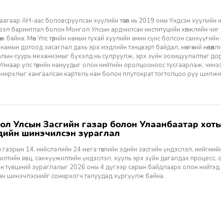
агаар АН-аас боловсруулсан хуулийн төсөл нь 2019 оны Үндсэн хуулийн нэм
үзэл баримтлал болон Монгол Улсын ардчилсан институцийн хөгжлийн чиг
өж байна. Мөн Улс төрийн намын тухай хуулийн амин сүнс болсон санхүүгийн
 намын дотоод засаглал дахь эрх мэдлийн тэнцвэрт байдал, мөнгөний нөлөөл
алын суурь механизмыг бүхэлд нь сулруулж, эрх зүйн зохицуулалтыг д
 Улмаар улс төрийн намуудыг олон нийтийн оролцооноос тусгаарлаж, чин
нирхлыг хамгаалсан картель нам болон плутократ тогтолцоо руу шилжих 
үүдийн шинэчилсэн зураглал
 газрын 14, нийслэлийн 24 мега төслийн эдийн засгийн үндэслэл, нийгмийн үр
лтийн явц, санхүүжилтийн үндэслэл, хууль эрх зүйн дагалдах процесс, 
н түвшний зураглалыг 2026 оны 4 дүгээр сарын байдлаарх олон нийтэд
ан шинэчлэснийг сонирхогч талуудад хүргүүлж байна.