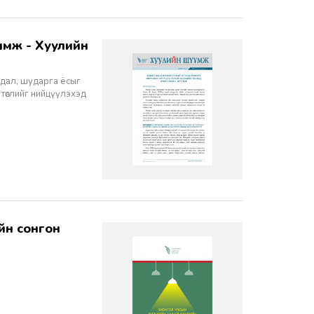
йдал, шударга ёсыг
 төслийг нийцүүлэхэд