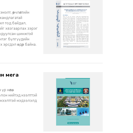
элт, өөрчлөлтийн
 хандлагатай
 ил тод байдал,
лийг хязгаарлах зэрэг
ордуулсан шинжтэй
ээлэг бүлгүүдийн
эрсдэл өндөр байна.
 нөлөө,
олон нийтэд нээлттэй
 нээлттэй мэдээлэлд