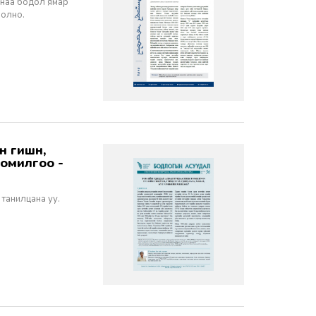
санаа бодол ямар
болно.
томилгоо -
 танилцана уу.