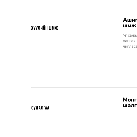
Ашигт малтмалын тухай хуулийн төсөлд өгөх санал, шүүмж - Хуулийн
2026-06-29
шүүм
ХУУЛИЙН ШҮҮМЖ
Уг сан
хангах,
чиглэс
Монгол Улсын Шүүхийн тухай хуулийн хэрэгжилт: Шүүгчийн сонгон
2026-06-19
шалг
СУДАЛГАА