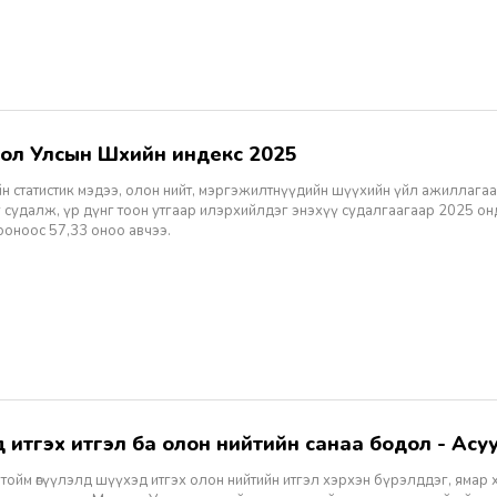
гол Улсын Шүүхийн индекс 2025
н статистик мэдээ, олон нийт, мэргэжилтнүүдийн шүүхийн үйл ажиллагаа
 судалж, үр дүнг тоон утгаар илэрхийлдэг энэхүү судалгаагаар 2025 о
ооноос 57,33 оноо авчээ.
хэд итгэх итгэл ба олон нийтийн санаа бодол - Асуу
тойм өгүүлэлд шүүхэд итгэх олон нийтийн итгэл хэрхэн бүрэлддэг, ямар 