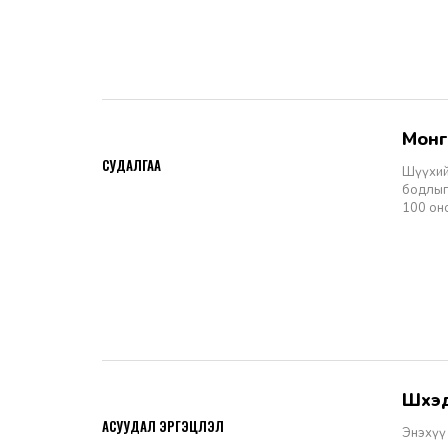
Мон
2026-06-11
СУДАЛГАА
Шүүхий
бодлыг
100 он
Шүү
2026-06-11
АСУУДАЛ ЭРГЭЦҮҮЛЭЛ
Энэхүү 