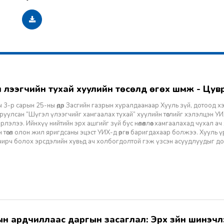
гэл үлээгчийн тухай хуулийн төсөлд өгөх шүүмж - Цу
 3-р сарын 25-ны өдөр Засгийн газрын хуралдаанаар Хууль зүй, дотоод х
уулсан “Шүгэл үлээгчийг хамгаалах тухай” хуулийн төслийг хэлэлцэн УИХ
лэлээ. Ийнхүү нийтийн эрх ашгийг зүй бус нөлөөллөөс хамгаалахад чухал а
 төсөл олон жил яригдсаны эцэст УИХ-д өргөн баригдахаар болжээ. Хууль үр
 учирч болох эрсдэлийн хувьд ач холбогдолтой гэж үзсэн асуудлуудыг д