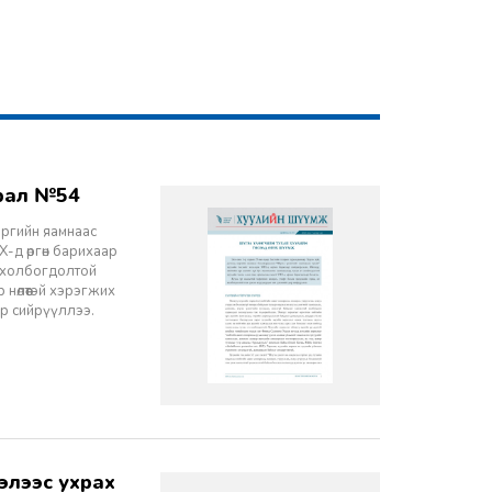
врал №54
эргийн яамнаас
-д өргөн барихаар
ч холбогдолтой
 нөлөөтэй хэрэгжих
ор сийрүүллээ.