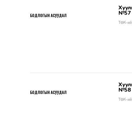
Хууль тогтоомжийн тухай хуулийн хэрэгжилт - Бодлогын асуудал
2026-06-02
№57
БОДЛОГЫН АСУУДАЛ
ТӨК-ий
Хууль тогтоомжийн тухай хуулийн хэрэгжилт - Бодлогын асуудал
2026-06-02
№58
БОДЛОГЫН АСУУДАЛ
ТӨК-ий