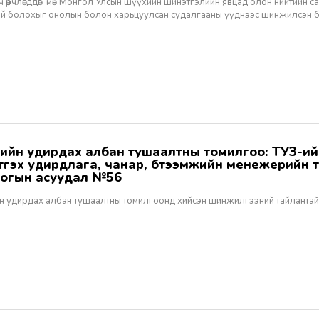
 өөрчлөгддөг, мөн Монгол Улсын шүүхийн шинэтгэлийн явцад олон нийтийн 
эй болохыг онолын болон харьцуулсан судалгааны үүднээс шинжилсэн 
этгэх удирдлага, чанар, бүтээмжийн менежерийн 
огын асуудал №56
н удирдах албан тушаалтны томилгоонд хийсэн шинжилгээний тайлантай