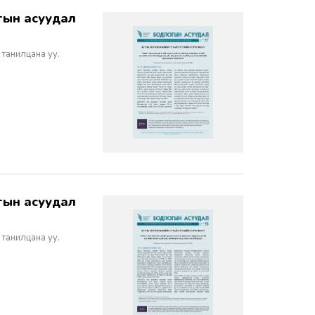
 танилцана уу.
 танилцана уу.