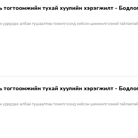
н удирдах албан тушаалтны томилгоонд хийсэн шинжилгээний тайлантай
н удирдах албан тушаалтны томилгоонд хийсэн шинжилгээний тайлантай