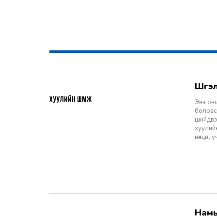
Шү
2026-07-27
ХУУЛИЙН ШҮҮМЖ
Энэ оны
боловср
шийдвэр
хуулийн
нөхцөл,
Намын ардчиллаас даргын засаглал: Эрх зүйн шинэчлэлээс ухрах
2026-07-08