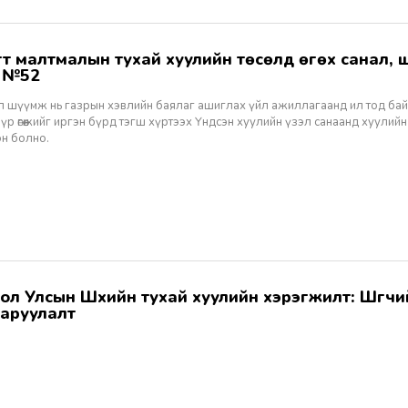
ж №52
ал шүүмж нь газрын хэвлийн баялаг ашиглах үйл ажиллагаанд ил тод ба
 үр өгөөжийг иргэн бүрд тэгш хүртээх Үндсэн хуулийн үзэл санаанд хуулийн
эн болно.
аруулалт