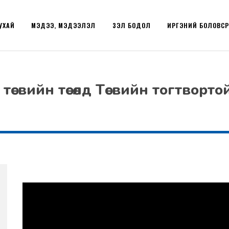
УХАЙ
МЭДЭЭ, МЭДЭЭЛЭЛ
ҮЗЭЛ БОДОЛ
ИРГЭНИЙ БОЛОВС
вийн төсөлд Төсвийн тогтвортой ба