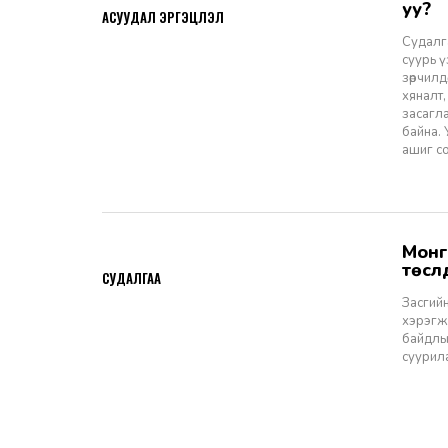
уу?
АСУУДАЛ ЭРГЭЦҮҮЛЭЛ
Судалга
суурь 
зөрчилд
хяналт,
засагл
байна.
ашиг со
Монгол Улсын Засгийн газар болон Улаанбаатар хотын мега
2026-06-29
төсл
СУДАЛГАА
Засгийн
хэрэгжи
байдлы
суурил