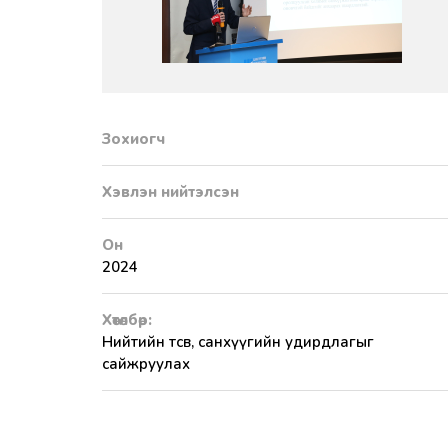
Зохиогч
Хэвлэн нийтэлсэн
Он
2024
Хөтөлбөр:
Нийтийн төсөв, санхүүгийн удирдлагыг
сайжруулах