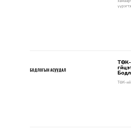
хамаарч
үүрэгт
ТӨК-ийн удирдах албан тушаалтны томилгоо: ТУЗ-ийн гишүүн,
2026-06-02
гүйц
БОДЛОГЫН АСУУДАЛ
Бодл
ТӨК-ий