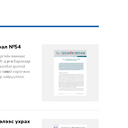
врал №54
эргийн яамнаас
-д өргөн барихаар
ч холбогдолтой
 нөлөөтэй хэрэгжих
ор сийрүүллээ.