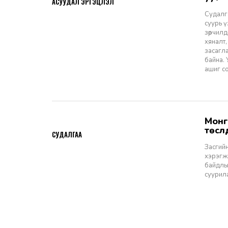
АСУУДАЛ ЭРГЭЦҮҮЛЭЛ
Судалга
суурь 
зөрчилд
хяналт,
засагл
байна.
ашиг со
Монгол Улсын Засгийн газар болон Улаанбаатар хотын мега
2026-06-29
төсл
СУДАЛГАА
Засгийн
хэрэгжи
байдлы
суурил