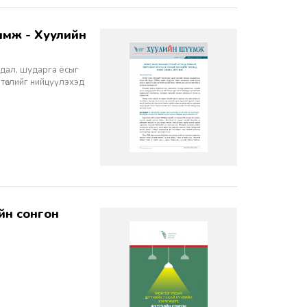
йдал, шударга ёсыг
 төслийг нийцүүлэхэд