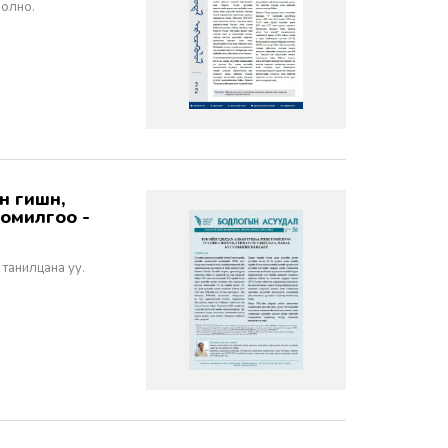
болно.
томилгоо -
 танилцана уу.