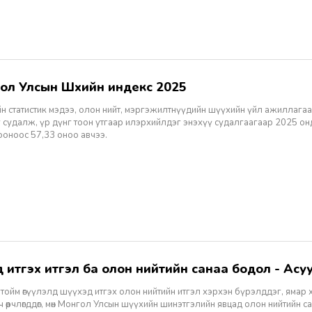
гол Улсын Шүүхийн индекс 2025
н статистик мэдээ, олон нийт, мэргэжилтнүүдийн шүүхийн үйл ажиллагаа
 судалж, үр дүнг тоон утгаар илэрхийлдэг энэхүү судалгаагаар 2025 о
ооноос 57,33 оноо авчээ.
хэд итгэх итгэл ба олон нийтийн санаа бодол - Асуу
тойм өгүүлэлд шүүхэд итгэх олон нийтийн итгэл хэрхэн бүрэлддэг, ямар 
 өөрчлөгддөг, мөн Монгол Улсын шүүхийн шинэтгэлийн явцад олон нийтийн 