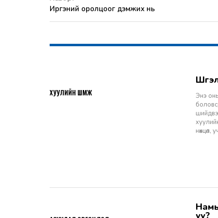
Иргэний оролцоог дэмжих нь
Шү
2026-07-27
ХУУЛИЙН ШҮҮМЖ
Энэ оны
боловср
шийдвэр
хуулийн
нөхцөл,
Намын ардчиллаас даргын засаглал: Эрх зүйн шинэчлэлээс ухрах
2026-07-08
уу?