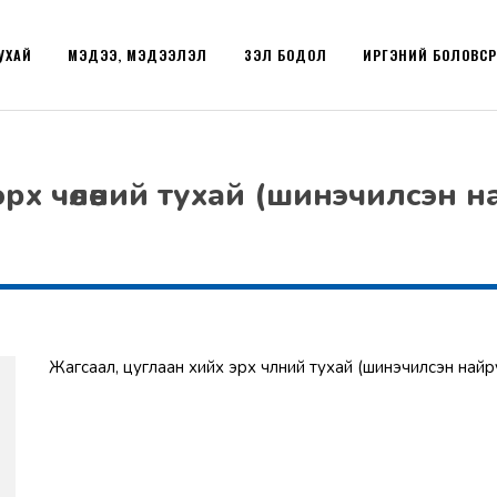
УХАЙ
МЭДЭЭ, МЭДЭЭЛЭЛ
ҮЗЭЛ БОДОЛ
ИРГЭНИЙ БОЛОВС
х чөлөөний тухай (шинэчилсэн на
Жагсаал, цуглаан хийх эрх чөлөөний тухай (шинэчилсэн на