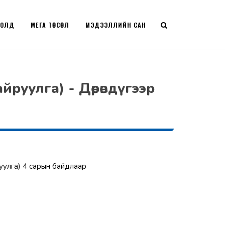
РОЛД
МЕГА ТӨСӨЛ
МЭДЭЭЛЛИЙН САН
йруулга) - Дөрөвдүгээр
йруулга) 4 сарын байдлаар