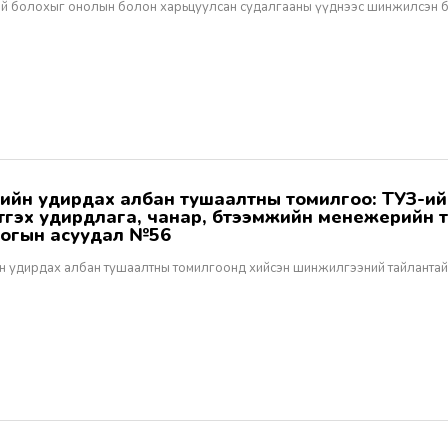
эй болохыг онолын болон харьцуулсан судалгааны үүднээс шинжилсэн 
этгэх удирдлага, чанар, бүтээмжийн менежерийн 
огын асуудал №56
н удирдах албан тушаалтны томилгоонд хийсэн шинжилгээний тайлантай