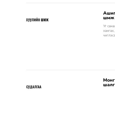
Ашигт малтмалын тухай хуулийн төсөлд өгөх санал, шүүмж - Хуулийн
2026-06-29
шүүм
ХУУЛИЙН ШҮҮМЖ
Уг сан
хангах,
чиглэс
Монгол Улсын Шүүхийн тухай хуулийн хэрэгжилт: Шүүгчийн сонгон
2026-06-19
шалг
СУДАЛГАА