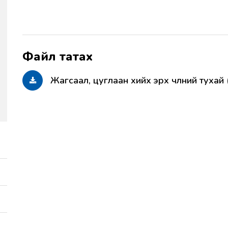
Жагсаал, цуглаан хийх эрх чөлөөний туха