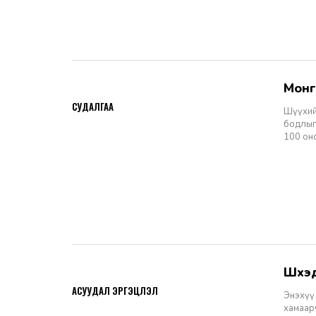
Мон
2026-06-11
СУДАЛГАА
Шүүхий
бодлыг
100 он
Шүү
2026-06-11
АСУУДАЛ ЭРГЭЦҮҮЛЭЛ
Энэхүү 
хамаарч