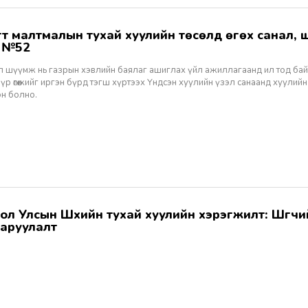
ж №52
ал шүүмж нь газрын хэвлийн баялаг ашиглах үйл ажиллагаанд ил тод ба
 үр өгөөжийг иргэн бүрд тэгш хүртээх Үндсэн хуулийн үзэл санаанд хуулийн
эн болно.
аруулалт