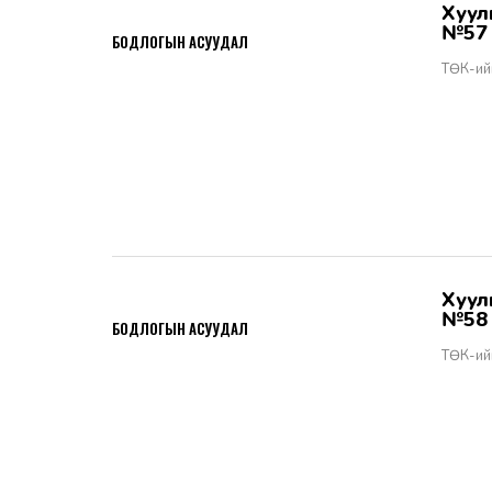
Хууль тогтоомжийн тухай хуулийн хэрэгжилт - Бодлогын асуудал
2026-06-02
№57
БОДЛОГЫН АСУУДАЛ
ТӨК-ий
Хууль тогтоомжийн тухай хуулийн хэрэгжилт - Бодлогын асуудал
2026-06-02
№58
БОДЛОГЫН АСУУДАЛ
ТӨК-ий