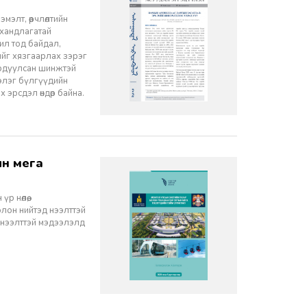
элт, өөрчлөлтийн
 хандлагатай
 ил тод байдал,
лийг хязгаарлах зэрэг
ордуулсан шинжтэй
ээлэг бүлгүүдийн
эрсдэл өндөр байна.
 нөлөө,
олон нийтэд нээлттэй
 нээлттэй мэдээлэлд