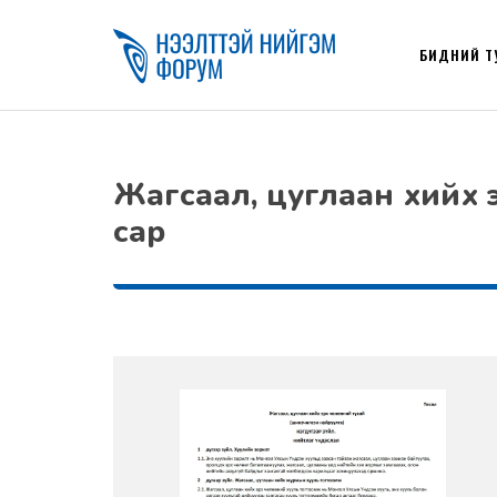
БИДНИЙ Т
Жагсаал, цуглаан хийх эр
сар