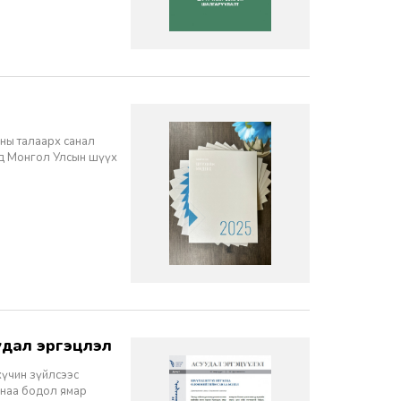
ны талаарх санал
нд Монгол Улсын шүүх
дал эргэцүүлэл
хүчин зүйлсээс
санаа бодол ямар