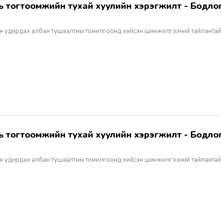
н удирдах албан тушаалтны томилгоонд хийсэн шинжилгээний тайлантай
н удирдах албан тушаалтны томилгоонд хийсэн шинжилгээний тайлантай