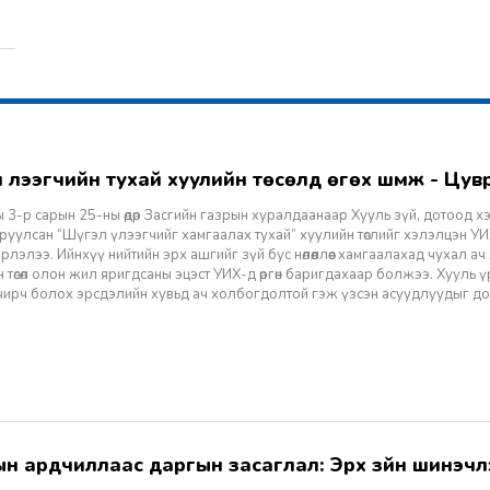
гэл үлээгчийн тухай хуулийн төсөлд өгөх шүүмж - Цу
 3-р сарын 25-ны өдөр Засгийн газрын хуралдаанаар Хууль зүй, дотоод х
уулсан “Шүгэл үлээгчийг хамгаалах тухай” хуулийн төслийг хэлэлцэн УИХ
лэлээ. Ийнхүү нийтийн эрх ашгийг зүй бус нөлөөллөөс хамгаалахад чухал а
 төсөл олон жил яригдсаны эцэст УИХ-д өргөн баригдахаар болжээ. Хууль үр
 учирч болох эрсдэлийн хувьд ач холбогдолтой гэж үзсэн асуудлуудыг д