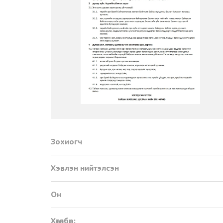
Зохиогч
Хэвлэн нийтэлсэн
Он
Хөтөлбөр: