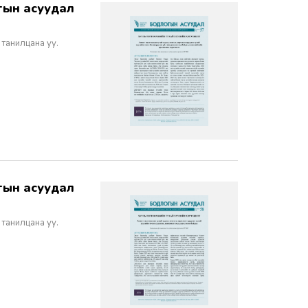
 танилцана уу.
 танилцана уу.