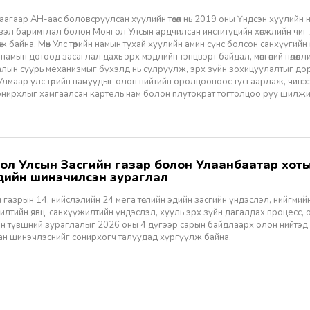
агаар АН-аас боловсруулсан хуулийн төсөл нь 2019 оны Үндсэн хуулийн нэм
үзэл баримтлал болон Монгол Улсын ардчилсан институцийн хөгжлийн чиг
өж байна. Мөн Улс төрийн намын тухай хуулийн амин сүнс болсон санхүүгийн
 намын дотоод засаглал дахь эрх мэдлийн тэнцвэрт байдал, мөнгөний нөлөөл
алын суурь механизмыг бүхэлд нь сулруулж, эрх зүйн зохицуулалтыг д
 Улмаар улс төрийн намуудыг олон нийтийн оролцооноос тусгаарлаж, чин
нирхлыг хамгаалсан картель нам болон плутократ тогтолцоо руу шилжих 
үүдийн шинэчилсэн зураглал
 газрын 14, нийслэлийн 24 мега төслийн эдийн засгийн үндэслэл, нийгмийн үр
лтийн явц, санхүүжилтийн үндэслэл, хууль эрх зүйн дагалдах процесс, 
н түвшний зураглалыг 2026 оны 4 дүгээр сарын байдлаарх олон нийтэд
ан шинэчлэснийг сонирхогч талуудад хүргүүлж байна.