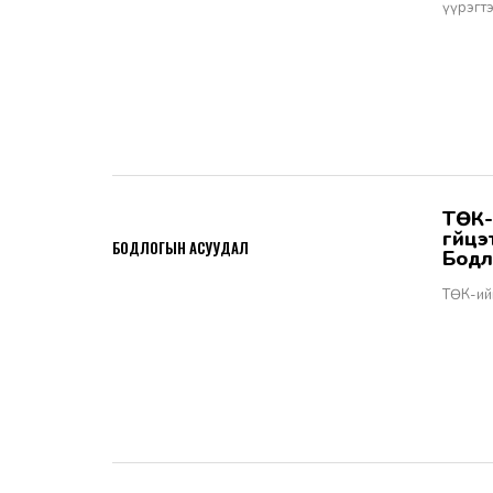
үүрэгт
ТӨК-ийн удирдах албан тушаалтны томилгоо: ТУЗ-ийн гишүүн,
2026-06-02
гүйц
БОДЛОГЫН АСУУДАЛ
Бодл
ТӨК-ий