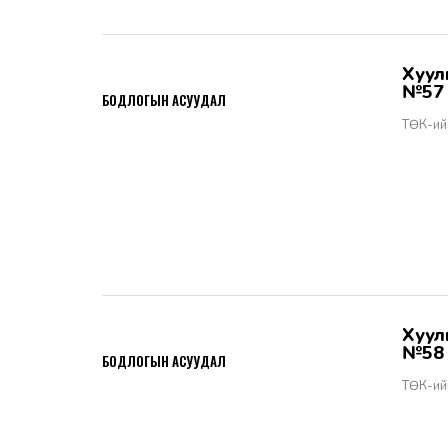
Хууль тогтоомжийн тухай хуулийн хэрэгжилт - Бодлогын асуудал
2026-06-02
№57
БОДЛОГЫН АСУУДАЛ
ТӨК-ий
Хууль тогтоомжийн тухай хуулийн хэрэгжилт - Бодлогын асуудал
2026-06-02
№58
БОДЛОГЫН АСУУДАЛ
ТӨК-ий