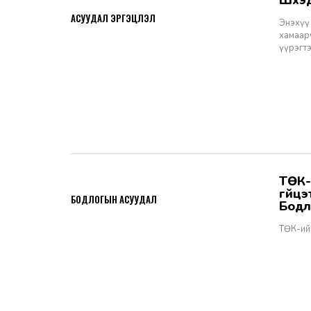
Шүү
2026-06-11
АСУУДАЛ ЭРГЭЦҮҮЛЭЛ
Энэхүү 
хамаарч
үүрэгт
ТӨК-ийн удирдах албан тушаалтны томилгоо: ТУЗ-ийн гишүүн,
2026-06-02
гүйц
БОДЛОГЫН АСУУДАЛ
Бодл
ТӨК-ий