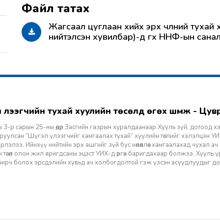
Жагсаал цуглаан хийх эрх чөлөөний тухай 
нийтэлсэн хувилбар)-д өгөх ННФ-ын сана
гэл үлээгчийн тухай хуулийн төсөлд өгөх шүүмж - Цу
 3-р сарын 25-ны өдөр Засгийн газрын хуралдаанаар Хууль зүй, дотоод х
уулсан “Шүгэл үлээгчийг хамгаалах тухай” хуулийн төслийг хэлэлцэн УИХ
лэлээ. Ийнхүү нийтийн эрх ашгийг зүй бус нөлөөллөөс хамгаалахад чухал а
 төсөл олон жил яригдсаны эцэст УИХ-д өргөн баригдахаар болжээ. Хууль үр
 учирч болох эрсдэлийн хувьд ач холбогдолтой гэж үзсэн асуудлуудыг д