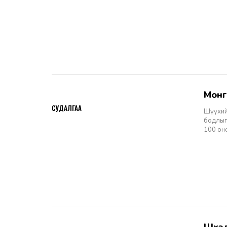
Мон
2026-06-11
СУДАЛГАА
Шүүхий
бодлыг
100 он