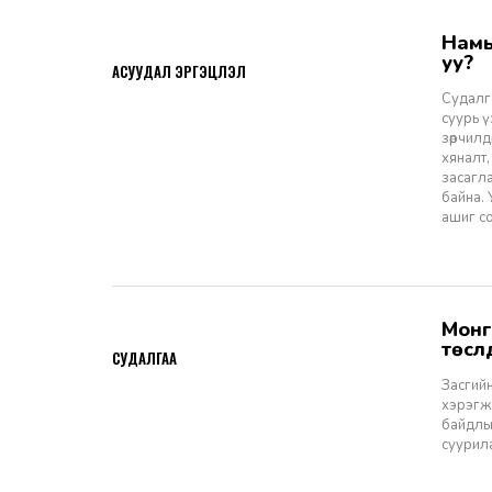
Намын ардчиллаас даргын засаглал: Эрх зүйн шинэчлэлээс ухрах
2026-07-08
уу?
АСУУДАЛ ЭРГЭЦҮҮЛЭЛ
Судалга
суурь 
зөрчилд
хяналт,
засагл
байна.
ашиг со
Монгол Улсын Засгийн газар болон Улаанбаатар хотын мега
2026-06-29
төсл
СУДАЛГАА
Засгийн
хэрэгжи
байдлы
суурил