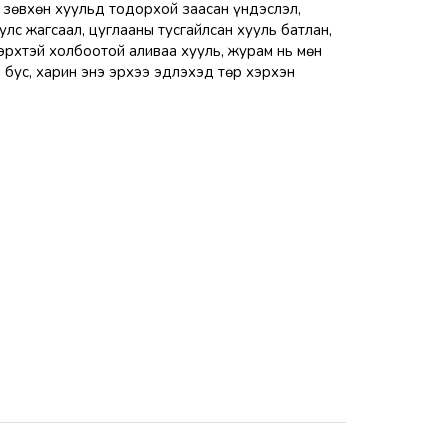
 зөвхөн хуульд тодорхой заасан үндэслэл,
лс жагсаал, цуглааны тусгайлсан хууль батлан,
 эрхтэй холбоотой аливаа хууль, журам нь мөн
 бус, харин энэ эрхээ эдлэхэд төр хэрхэн