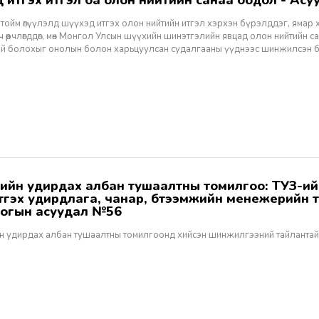
хэд итгэх итгэл ба олон нийтийн санаа бодол - Асуу
тойм өгүүлэлд шүүхэд итгэх олон нийтийн итгэл хэрхэн бүрэлддэг, ямар 
 өөрчлөгддөг, мөн Монгол Улсын шүүхийн шинэтгэлийн явцад олон нийтийн 
эй болохыг онолын болон харьцуулсан судалгааны үүднээс шинжилсэн 
этгэх удирдлага, чанар, бүтээмжийн менежерийн 
огын асуудал №56
н удирдах албан тушаалтны томилгоонд хийсэн шинжилгээний тайлантай