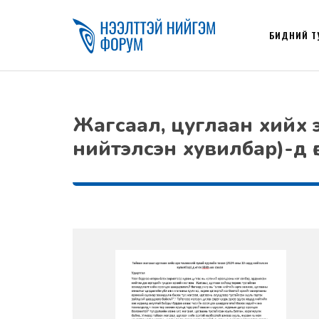
БИДНИЙ Т
Жагсаал, цуглаан хийх эр
нийтэлсэн хувилбар)-д 