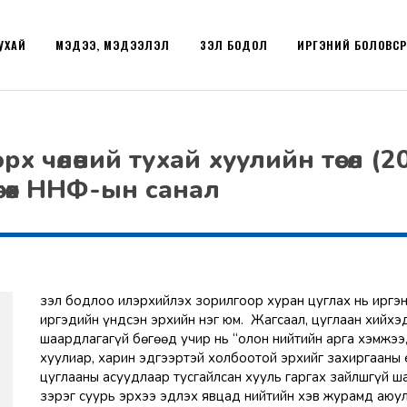
УХАЙ
МЭДЭЭ, МЭДЭЭЛЭЛ
ҮЗЭЛ БОДОЛ
ИРГЭНИЙ БОЛОВС
х чөлөөний тухай хуулийн төсөл (
өгөх ННФ-ын санал
Үзэл бодлоо илэрхийлэх зорилгоор хуран цуглах нь иргэ
иргэдийн үндсэн эрхийн нэг юм. Жагсаал, цуглаан хийхэ
шаардлагагүй бөгөөд учир нь “олон нийтийн арга хэмжээ
хуулиар, харин эдгээртэй холбоотой эрхийг захиргааны 
цуглааны асуудлаар тусгайлсан хууль гаргах зайлшгүй ша
зэрэг суурь эрхээ эдлэх явцад нийтийн хэв журамд аюу