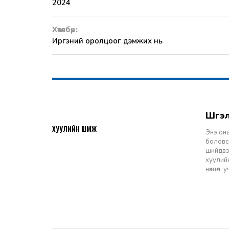
2024
Хөтөлбөр:
Иргэний оролцоог дэмжих нь
Шү
2026-07-27
ХУУЛИЙН ШҮҮМЖ
Энэ оны
боловср
шийдвэр
хуулийн
нөхцөл,