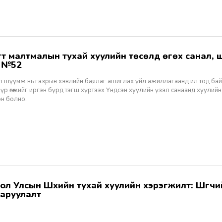
ж №52
ал шүүмж нь газрын хэвлийн баялаг ашиглах үйл ажиллагаанд ил тод ба
 үр өгөөжийг иргэн бүрд тэгш хүртээх Үндсэн хуулийн үзэл санаанд хуулийн
эн болно.
аруулалт