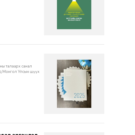
ны талаарх санал
нд Монгол Улсын шүүх