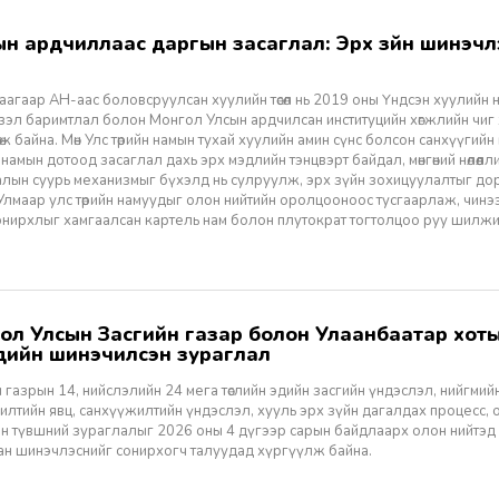
агаар АН-аас боловсруулсан хуулийн төсөл нь 2019 оны Үндсэн хуулийн нэм
үзэл баримтлал болон Монгол Улсын ардчилсан институцийн хөгжлийн чиг
өж байна. Мөн Улс төрийн намын тухай хуулийн амин сүнс болсон санхүүгийн
 намын дотоод засаглал дахь эрх мэдлийн тэнцвэрт байдал, мөнгөний нөлөөл
алын суурь механизмыг бүхэлд нь сулруулж, эрх зүйн зохицуулалтыг д
 Улмаар улс төрийн намуудыг олон нийтийн оролцооноос тусгаарлаж, чин
нирхлыг хамгаалсан картель нам болон плутократ тогтолцоо руу шилжих 
үүдийн шинэчилсэн зураглал
 газрын 14, нийслэлийн 24 мега төслийн эдийн засгийн үндэслэл, нийгмийн үр
лтийн явц, санхүүжилтийн үндэслэл, хууль эрх зүйн дагалдах процесс, 
н түвшний зураглалыг 2026 оны 4 дүгээр сарын байдлаарх олон нийтэд
ан шинэчлэснийг сонирхогч талуудад хүргүүлж байна.