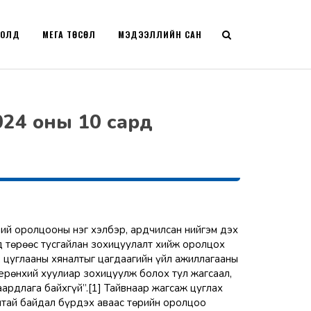
РОЛД
МЕГА ТӨСӨЛ
МЭДЭЭЛЛИЙН САН
2024 оны 10 сард
ний оролцооны нэг хэлбэр, ардчилсан нийгэм дэх
д төрөөс тусгайлан зохицуулалт хийж оролцох
, цуглааны хяналтыг цагдаагийн үйл ажиллагааны
ерөнхий хуулиар зохицуулж болох тул жагсаал,
ардлага байхгүй”.[1] Тайвнаар жагсаж цуглах
лтай байдал бүрдэх аваас төрийн оролцоо