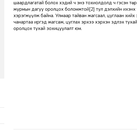
шаардлагатай болох хэдий ч энэ тохиолдолд ч гэсэн төр
журмын дагуу оролцох боломжтой[2] тул дэлхийн ихэнх у
хэрэгжүүлж байна. Улмаар тайван жагсаал, цуглаан хийх
чанартаа иргэд жагсаж, цуглах эрхээ хэрхэн эдлэх тухай
оролцох тухай зохицуулалт юм.