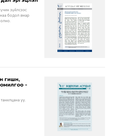
дал эргэцүүлэл
хүчин зүйлсээс
санаа бодол ямар
болно.
томилгоо -
 танилцана уу.