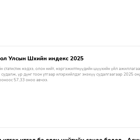
гол Улсын Шүүхийн индекс 2025
н статистик мэдээ, олон нийт, мэргэжилтнүүдийн шүүхийн үйл ажиллагаа
 судалж, үр дүнг тоон утгаар илэрхийлдэг энэхүү судалгаагаар 2025 о
ооноос 57,33 оноо авчээ.