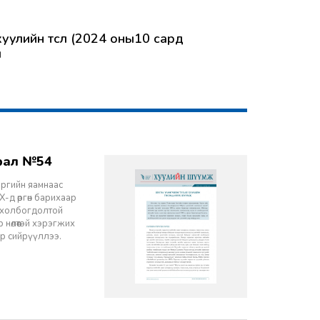
хуулийн төсөл (2024 оны10 сард
л
врал №54
эргийн яамнаас
-д өргөн барихаар
ч холбогдолтой
 нөлөөтэй хэрэгжих
ор сийрүүллээ.