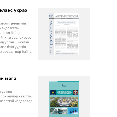
элт, өөрчлөлтийн
 хандлагатай
 ил тод байдал,
лийг хязгаарлах зэрэг
ордуулсан шинжтэй
ээлэг бүлгүүдийн
эрсдэл өндөр байна.
 нөлөө,
олон нийтэд нээлттэй
 нээлттэй мэдээлэлд