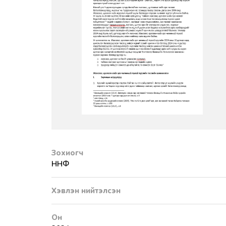
Зохиогч
ННФ
Хэвлэн нийтэлсэн
Он