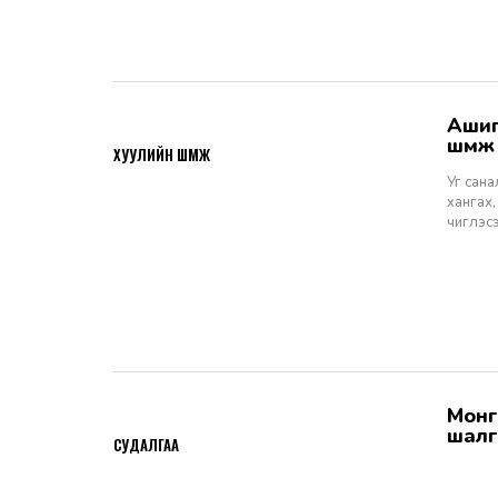
Ашигт малтмалын тухай хуулийн төсөлд өгөх санал, шүүмж - Хуулийн
2026-06-29
шүүм
ХУУЛИЙН ШҮҮМЖ
Уг сан
хангах,
чиглэс
Монгол Улсын Шүүхийн тухай хуулийн хэрэгжилт: Шүүгчийн сонгон
2026-06-19
шалг
СУДАЛГАА