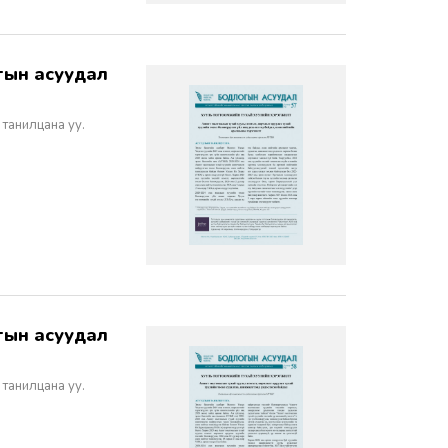
 танилцана уу.
 танилцана уу.