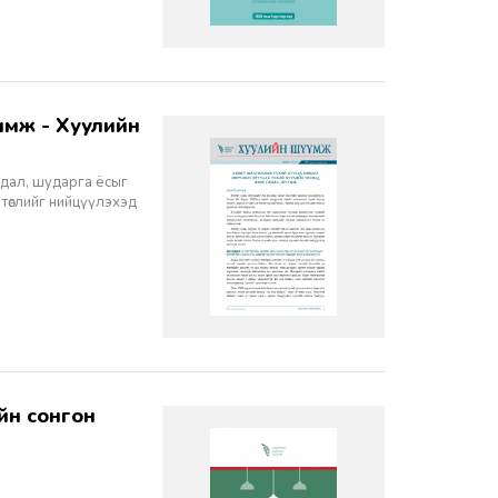
йдал, шударга ёсыг
 төслийг нийцүүлэхэд