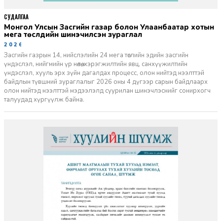
СУДАЛГАА
Монгол Улсын Засгийн газар болон Улаанбаатар хотын
мега төслүүдийн шинэчилсэн зураглал
2026-06-29
Засгийн газрын 14, нийслэлийн 24 мега төслийн эдийн засгийн
үндэслэл, нийгмийн үр нөлөө, хэрэгжилтийн явц, санхүүжилтийн
үндэслэл, хууль эрх зүйн дагалдах процесс, олон нийтэд нээлттэй
байдлын түвшний зураглалыг 2026 оны 4 дүгээр сарын байдлаарх
олон нийтэд нээлттэй мэдээлэлд суурилан шинэчлэснийг сонирхогч
талуудад хүргүүлж байна.