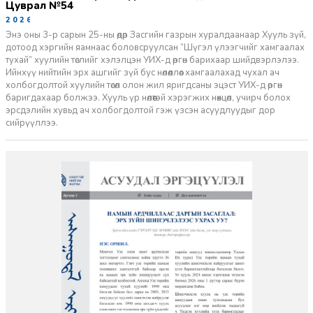
Цуврал №54
2026-07-27
Энэ оны 3-р сарын 25-ны өдөр Засгийн газрын хуралдаанаар Хууль зүй,
дотоод хэргийн яамнаас боловсруулсан “Шүгэл үлээгчийг хамгаалах
тухай” хуулийн төслийг хэлэлцэн УИХ-д өргөн барихаар шийдвэрлэлээ.
Ийнхүү нийтийн эрх ашгийг зүй бус нөлөөллөөс хамгаалахад чухал ач
холбогдолтой хуулийн төсөл олон жил яригдсаны эцэст УИХ-д өргөн
баригдахаар болжээ. Хууль үр нөлөөтэй хэрэгжих нөхцөл, учирч болох
эрсдэлийн хувьд ач холбогдолтой гэж үзсэн асуудлуудыг дор
сийрүүллээ.