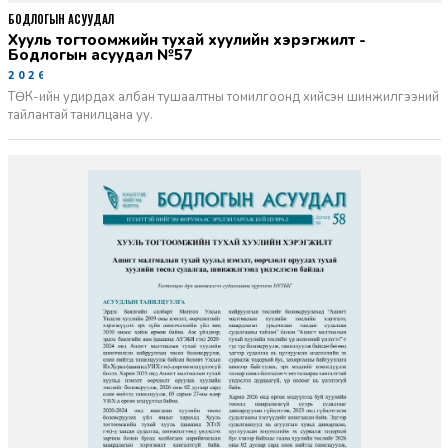
БОДЛОГЫН АСУУДАЛ
Хууль тогтоомжийн тухай хуулийн хэрэгжилт -
Бодлогын асуудал №57
2026-06-02
ТӨК-ийн удирдах албан тушаалтны томилгоонд хийсэн шинжилгээний
тайлантай танилцана уу.