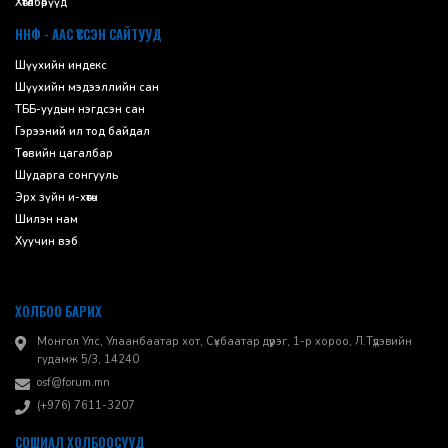
Хөтөлбөрүүд
ННФ - ААС ҮҮССЭН САЙТУУД
Шүүхийн индекс
Шүүхийн мэдээллийн сан
ТББ-уудын нэгдсэн сан
Гэрээний ил тод байдал
Төсвийн цагалбар
Шударга сонгууль
Эрх зүйн и-хөтөч
Шилэн нам
Хуучин вэб
ХОЛБОО БАРИХ
Монгол Улс, Улаанбаатар хот, Сүхбаатар дүүрэг, 1-р хороо, ​Л.Түдэвийн
гудамж 5/3, 14240
osf@forum.mn
(+976) 7611-3207
СОШИАЛ ХОЛБООСУУД