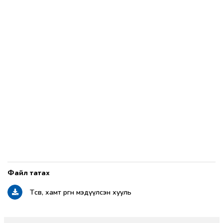
Төсөв, хамт өргөн мэдүүлсэн хууль