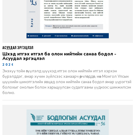
АСУУДАЛ ЭРГЭЦҮҮЛЭЛ
Шүүхэд итгэх итгэл ба олон нийтийн санаа бодол -
Асуудал эргэцүүлэл
2026-06-11
Энэхүү тойм өгүүлэлд шүүхэд итгэх олон нийтийн итгэл хэрхэн
бүрэлддэг, ямар хүчин зүйлсээс хамаарч өөрчлөгддөг, мөн Монгол Улсын
шүүхийн шинэтгэлийн явцад олон нийтийн санаа бодол ямар үүрэгтэй
болохыг онолын болон харьцуулсан судалгааны үүднээс шинжилсэн
болно.