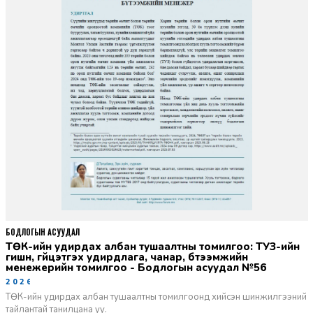
БОДЛОГЫН АСУУДАЛ
ТӨК-ийн удирдах албан тушаалтны томилгоо: ТУЗ-ийн
гишүүн, гүйцэтгэх удирдлага, чанар, бүтээмжийн
менежерийн томилгоо - Бодлогын асуудал №56
2026-06-02
ТӨК-ийн удирдах албан тушаалтны томилгоонд хийсэн шинжилгээний
тайлантай танилцана уу.