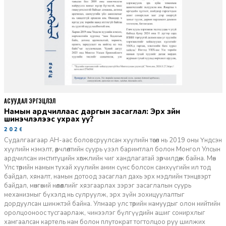
АСУУДАЛ ЭРГЭЦҮҮЛЭЛ
Намын ардчиллаас даргын засаглал: Эрх зүйн
шинэчлэлээс ухрах уу?
2026-07-08
Судалгаагаар АН-аас боловсруулсан хуулийн төсөл нь 2019 оны Үндсэн
хуулийн нэмэлт, өөрчлөлтийн суурь үзэл баримтлал болон Монгол Улсын
ардчилсан институцийн хөгжлийн чиг хандлагатай зөрчилдөж байна. Мөн
Улс төрийн намын тухай хуулийн амин сүнс болсон санхүүгийн ил тод
байдал, хяналт, намын дотоод засаглал дахь эрх мэдлийн тэнцвэрт
байдал, мөнгөний нөлөөллийг хязгаарлах зэрэг засаглалын суурь
механизмыг бүхэлд нь сулруулж, эрх зүйн зохицуулалтыг
дордуулсан шинжтэй байна. Улмаар улс төрийн намуудыг олон нийтийн
оролцооноос тусгаарлаж, чинээлэг бүлгүүдийн ашиг сонирхлыг
хамгаалсан картель нам болон плутократ тогтолцоо руу шилжих