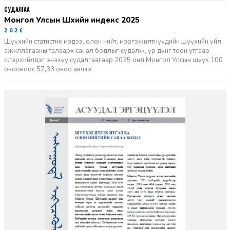
СУДАЛГАА
Монгол Улсын Шүүхийн индекс 2025
2026-06-11
Шүүхийн статистик мэдээ, олон нийт, мэргэжилтнүүдийн шүүхийн үйл
ажиллагааны талаарх санал бодлыг судалж, үр дүнг тоон утгаар
илэрхийлдэг энэхүү судалгаагаар 2025 онд Монгол Улсын шүүх 100
онооноос 57,33 оноо авчээ.