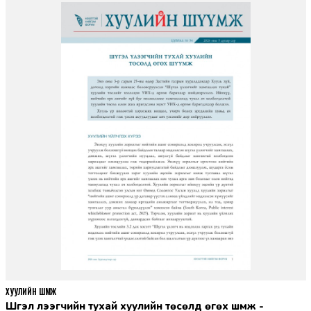
ХУУЛИЙН ШҮҮМЖ
Шүгэл үлээгчийн тухай хуулийн төсөлд өгөх шүүмж -