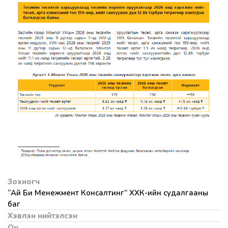
Зохиогч
“Ай Би Менежмент Консалтинг” ХХК-ийн судалгааны
баг
Хэвлэн нийтэлсэн
Он