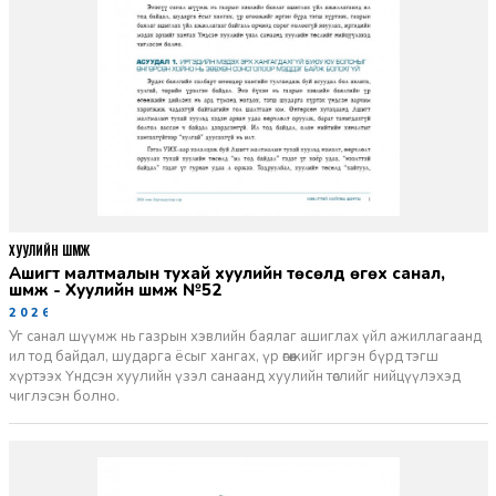
ХУУЛИЙН ШҮҮМЖ
Ашигт малтмалын тухай хуулийн төсөлд өгөх санал,
шүүмж - Хуулийн шүүмж №52
2026-06-29
Уг санал шүүмж нь газрын хэвлийн баялаг ашиглах үйл ажиллагаанд
ил тод байдал, шударга ёсыг хангах, үр өгөөжийг иргэн бүрд тэгш
хүртээх Үндсэн хуулийн үзэл санаанд хуулийн төслийг нийцүүлэхэд
чиглэсэн болно.