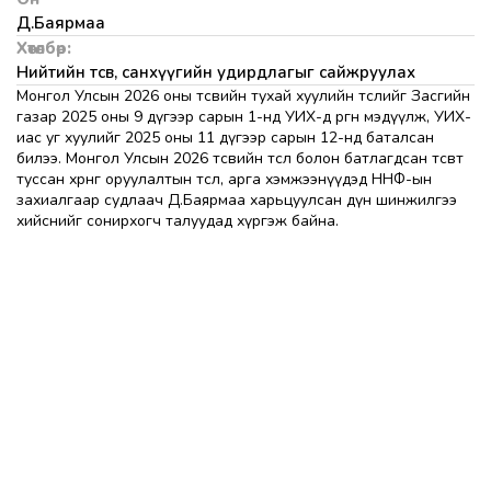
Д.Баярмаа
Хөтөлбөр:
Нийтийн төсөв, санхүүгийн удирдлагыг сайжруулах
Монгол Улсын 2026 оны төсвийн тухай хуулийн төслийг Засгийн
газар 2025 оны 9 дүгээр сарын 1-нд УИХ-д өргөн мэдүүлж, УИХ-
иас уг хуулийг 2025 оны 11 дүгээр сарын 12-нд баталсан
билээ. Монгол Улсын 2026 төсвийн төсөл болон батлагдсан төсөвт
туссан хөрөнгө оруулалтын төсөл, арга хэмжээнүүдэд ННФ-ын
захиалгаар судлаач Д.Баярмаа харьцуулсан дүн шинжилгээ
хийснийг сонирхогч талуудад хүргэж байна.