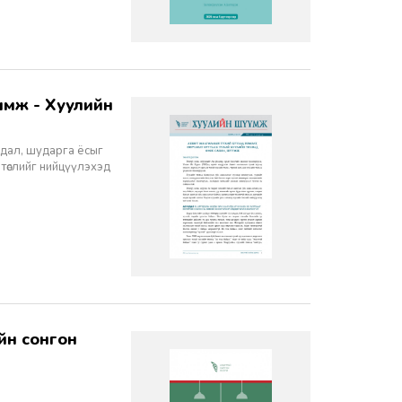
йдал, шударга ёсыг
 төслийг нийцүүлэхэд