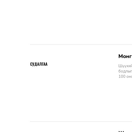
Мон
2026-06-11
СУДАЛГАА
Шүүхий
бодлыг
100 он