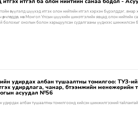
хэд итгэх итгэл ба олон нийтийн санаа бодол - Асуу
тойм өгүүлэлд шүүхэд итгэх олон нийтийн итгэл хэрхэн бүрэлддэг, ямар 
 өөрчлөгддөг, мөн Монгол Улсын шүүхийн шинэтгэлийн явцад олон нийтийн 
эй болохыг онолын болон харьцуулсан судалгааны үүднээс шинжилсэн 
этгэх удирдлага, чанар, бүтээмжийн менежерийн 
огын асуудал №56
н удирдах албан тушаалтны томилгоонд хийсэн шинжилгээний тайлантай