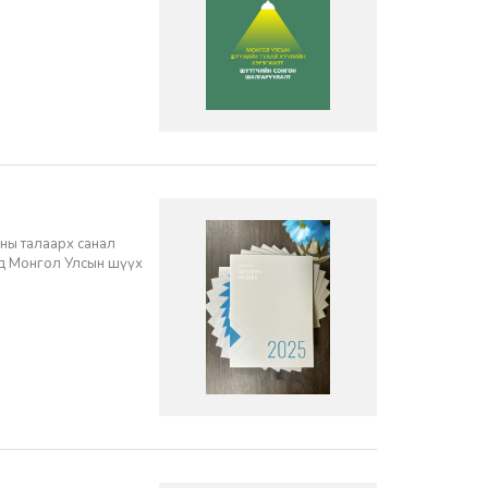
ны талаарх санал
нд Монгол Улсын шүүх