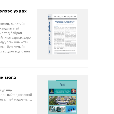
элт, өөрчлөлтийн
 хандлагатай
 ил тод байдал,
лийг хязгаарлах зэрэг
ордуулсан шинжтэй
ээлэг бүлгүүдийн
эрсдэл өндөр байна.
 нөлөө,
олон нийтэд нээлттэй
 нээлттэй мэдээлэлд