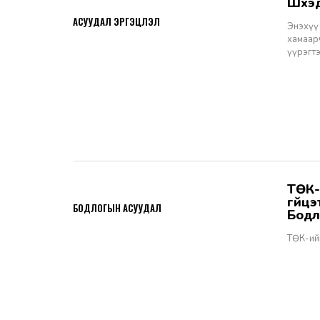
Шүү
2026-06-11
АСУУДАЛ ЭРГЭЦҮҮЛЭЛ
Энэхүү 
хамаарч
үүрэгт
ТӨК-ийн удирдах албан тушаалтны томилгоо: ТУЗ-ийн гишүүн,
2026-06-02
гүйц
БОДЛОГЫН АСУУДАЛ
Бодл
ТӨК-ий