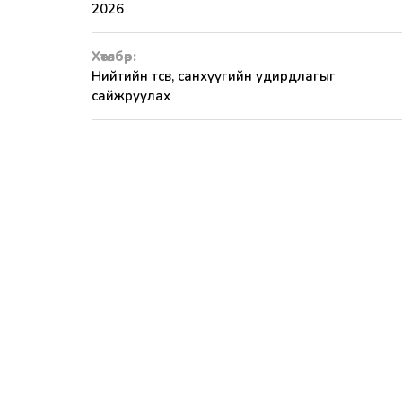
2026
Хөтөлбөр:
Нийтийн төсөв, санхүүгийн удирдлагыг
сайжруулах