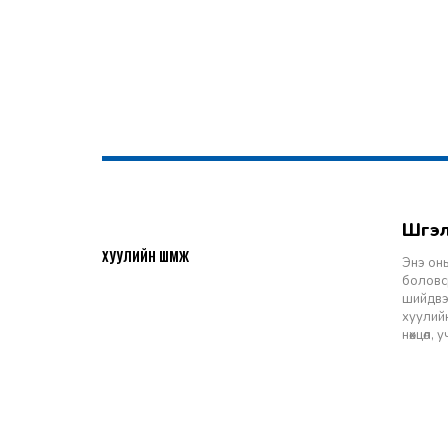
Шү
2026-07-27
ХУУЛИЙН ШҮҮМЖ
Энэ оны
боловср
шийдвэр
хуулийн
нөхцөл,