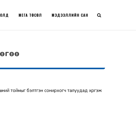
РОЛД
МЕГА ТӨСӨЛ
МЭДЭЭЛЛИЙН САН
лөгөө
өөний тоймыг бэлтгэн сонирхогч талуудад хүргэж