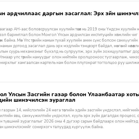
агаар АН-аас боловсруулсан хуулийн төсөл нь 2019 оны Үндсэн хуулийн нэм
үзэл баримтлал болон Монгол Улсын ардчилсан институцийн хөгжлийн чиг
өж байна. Мөн Улс төрийн намын тухай хуулийн амин сүнс болсон санхүүгийн
 намын дотоод засаглал дахь эрх мэдлийн тэнцвэрт байдал, мөнгөний нөлөөл
алын суурь механизмыг бүхэлд нь сулруулж, эрх зүйн зохицуулалтыг д
 Улмаар улс төрийн намуудыг олон нийтийн оролцооноос тусгаарлаж, чин
нирхлыг хамгаалсан картель нам болон плутократ тогтолцоо руу шилжих 
үүдийн шинэчилсэн зураглал
 газрын 14, нийслэлийн 24 мега төслийн эдийн засгийн үндэслэл, нийгмийн үр
лтийн явц, санхүүжилтийн үндэслэл, хууль эрх зүйн дагалдах процесс, 
н түвшний зураглалыг 2026 оны 4 дүгээр сарын байдлаарх олон нийтэд
ан шинэчлэснийг сонирхогч талуудад хүргүүлж байна.