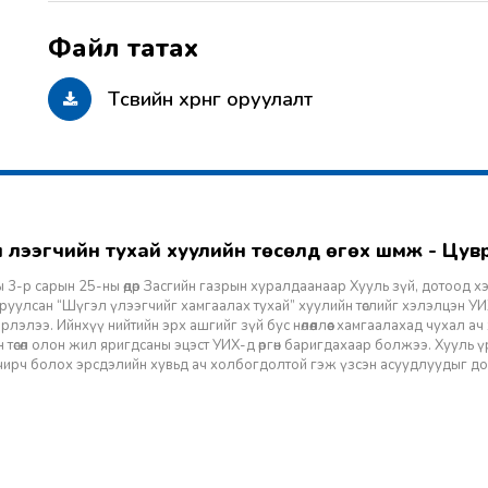
Төсвийн хөрөнгө оруулалт
гэл үлээгчийн тухай хуулийн төсөлд өгөх шүүмж - Цу
 3-р сарын 25-ны өдөр Засгийн газрын хуралдаанаар Хууль зүй, дотоод х
уулсан “Шүгэл үлээгчийг хамгаалах тухай” хуулийн төслийг хэлэлцэн УИХ
лэлээ. Ийнхүү нийтийн эрх ашгийг зүй бус нөлөөллөөс хамгаалахад чухал а
 төсөл олон жил яригдсаны эцэст УИХ-д өргөн баригдахаар болжээ. Хууль үр
 учирч болох эрсдэлийн хувьд ач холбогдолтой гэж үзсэн асуудлуудыг д