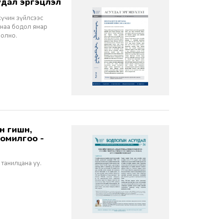
дал эргэцүүлэл
хүчин зүйлсээс
санаа бодол ямар
болно.
томилгоо -
 танилцана уу.