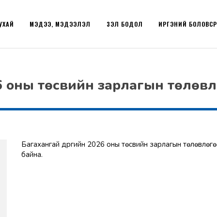
УХАЙ
МЭДЭЭ, МЭДЭЭЛЭЛ
ҮЗЭЛ БОДОЛ
ИРГЭНИЙ БОЛОВС
26 оны төсвийн зарлагын төлөв
Багахангай дүүргийн 2026 оны төсвийн зарлагын төлөвлөг
байна.