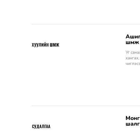
Ашигт малтмалын тухай хуулийн төсөлд өгөх санал, шүүмж - Хуулийн
2026-06-29
шүүм
ХУУЛИЙН ШҮҮМЖ
Уг сан
хангах,
чиглэс
Монгол Улсын Шүүхийн тухай хуулийн хэрэгжилт: Шүүгчийн сонгон
2026-06-19
шалг
СУДАЛГАА