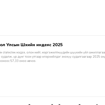
гол Улсын Шүүхийн индекс 2025
н статистик мэдээ, олон нийт, мэргэжилтнүүдийн шүүхийн үйл ажиллагаа
 судалж, үр дүнг тоон утгаар илэрхийлдэг энэхүү судалгаагаар 2025 о
ооноос 57,33 оноо авчээ.