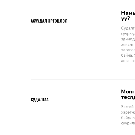
Намын ардчиллаас даргын засаглал: Эрх зүйн шинэчлэлээс ухрах
2026-07-08
уу?
АСУУДАЛ ЭРГЭЦҮҮЛЭЛ
Судалга
суурь 
зөрчилд
хяналт,
засагл
байна.
ашиг со
Монгол Улсын Засгийн газар болон Улаанбаатар хотын мега
2026-06-29
төсл
СУДАЛГАА
Засгийн
хэрэгжи
байдлы
суурил