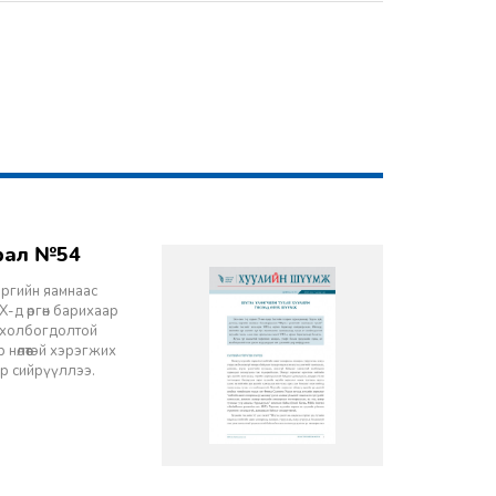
врал №54
эргийн яамнаас
-д өргөн барихаар
ч холбогдолтой
 нөлөөтэй хэрэгжих
ор сийрүүллээ.