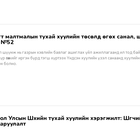
ж №52
ал шүүмж нь газрын хэвлийн баялаг ашиглах үйл ажиллагаанд ил тод ба
 үр өгөөжийг иргэн бүрд тэгш хүртээх Үндсэн хуулийн үзэл санаанд хуулийн
эн болно.
аруулалт