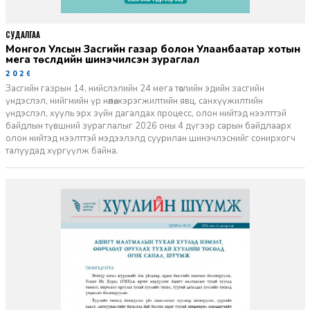
СУДАЛГАА
Монгол Улсын Засгийн газар болон Улаанбаатар хотын
мега төслүүдийн шинэчилсэн зураглал
2026-06-29
Засгийн газрын 14, нийслэлийн 24 мега төслийн эдийн засгийн
үндэслэл, нийгмийн үр нөлөө, хэрэгжилтийн явц, санхүүжилтийн
үндэслэл, хууль эрх зүйн дагалдах процесс, олон нийтэд нээлттэй
байдлын түвшний зураглалыг 2026 оны 4 дүгээр сарын байдлаарх
олон нийтэд нээлттэй мэдээлэлд суурилан шинэчлэснийг сонирхогч
талуудад хүргүүлж байна.