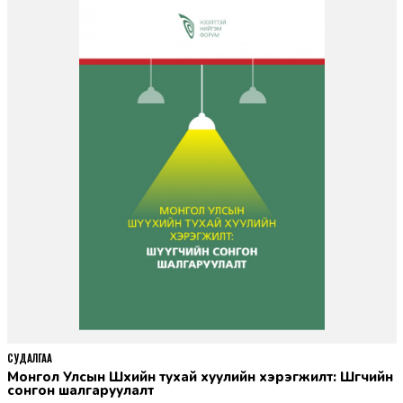
СУДАЛГАА
Монгол Улсын Шүүхийн тухай хуулийн хэрэгжилт: Шүүгчийн
сонгон шалгаруулалт