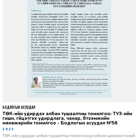
БОДЛОГЫН АСУУДАЛ
ТӨК-ийн удирдах албан тушаалтны томилгоо: ТУЗ-ийн
гишүүн, гүйцэтгэх удирдлага, чанар, бүтээмжийн
менежерийн томилгоо - Бодлогын асуудал №56
2026-06-02
ТӨК-ийн удирдах албан тушаалтны томилгоонд хийсэн шинжилгээний