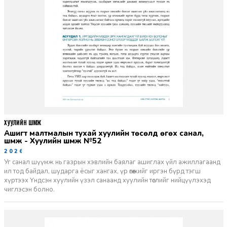
ХУУЛИЙН ШҮҮМЖ
Ашигт малтмалын тухай хуулийн төсөлд өгөх санал,
шүүмж - Хуулийн шүүмж №52
2026-06-29
Уг санал шүүмж нь газрын хэвлийн баялаг ашиглах үйл ажиллагаанд
ил тод байдал, шударга ёсыг хангах, үр өгөөжийг иргэн бүрд тэгш
хүртээх Үндсэн хуулийн үзэл санаанд хуулийн төслийг нийцүүлэхэд
чиглэсэн болно.