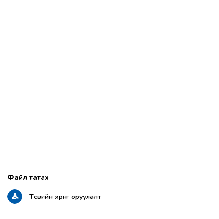
Төсвийн хөрөнгө оруулалт