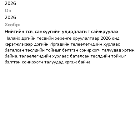
2026
Он
2026
Хөтөлбөр:
Нийтийн төсөв, санхүүгийн удирдлагыг сайжруулах
Налайх дүүргийн төсвийн хөрөнгө оруулалтаар 2026 онд
хэрэгжүүлэхээр дүүргийн Иргэдийн төлөөлөгчдийн хурлаас
баталсан төслүүдийн тоймыг бэлтгэн сонирхогч талуудад хүргэж
байна. төлөөлөгчдийн хурлаас баталсан төслүүдийн тоймыг
бэлтгэн сонирхогч талуудад хүргэж байна.