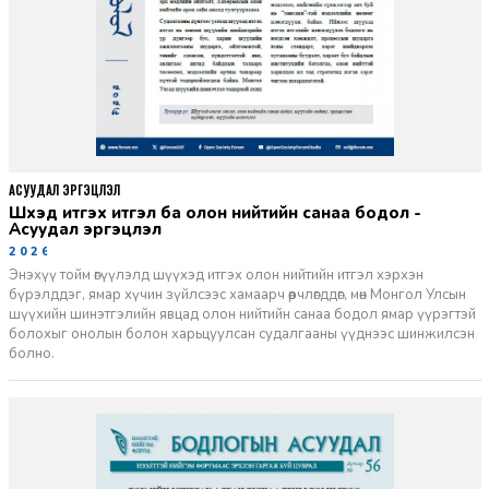
АСУУДАЛ ЭРГЭЦҮҮЛЭЛ
Шүүхэд итгэх итгэл ба олон нийтийн санаа бодол -
Асуудал эргэцүүлэл
2026-06-11
Энэхүү тойм өгүүлэлд шүүхэд итгэх олон нийтийн итгэл хэрхэн
бүрэлддэг, ямар хүчин зүйлсээс хамаарч өөрчлөгддөг, мөн Монгол Улсын
шүүхийн шинэтгэлийн явцад олон нийтийн санаа бодол ямар үүрэгтэй
болохыг онолын болон харьцуулсан судалгааны үүднээс шинжилсэн
болно.