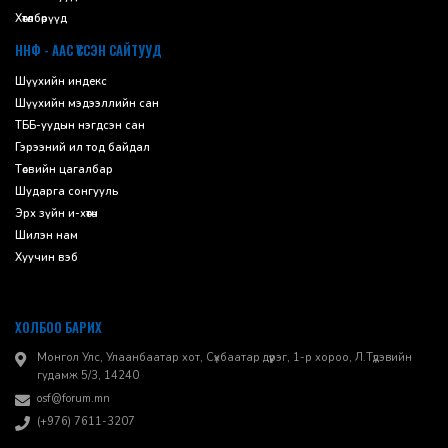
Хөтөлбөрүүд
ННФ - ААС ҮҮССЭН САЙТУУД
Шүүхийн индекс
Шүүхийн мэдээллийн сан
ТББ-уудын нэгдсэн сан
Гэрээний ил тод байдал
Төсвийн цагалбар
Шударга сонгууль
Эрх зүйн и-хөтөч
Шилэн нам
Хуучин вэб
ХОЛБОО БАРИХ
Монгол Улс, Улаанбаатар хот, Сүхбаатар дүүрэг, 1-р хороо, ​Л.Түдэвийн
гудамж 5/3, 14240
osf@forum.mn
(+976) 7611-3207