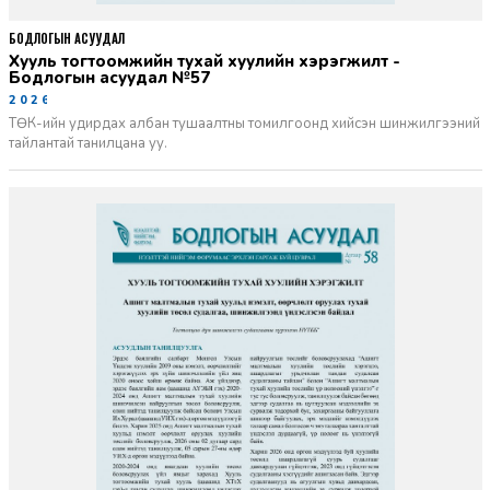
БОДЛОГЫН АСУУДАЛ
Хууль тогтоомжийн тухай хуулийн хэрэгжилт -
Бодлогын асуудал №57
2026-06-02
ТӨК-ийн удирдах албан тушаалтны томилгоонд хийсэн шинжилгээний
тайлантай танилцана уу.