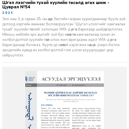
Шүгэл үлээгчийн тухай хуулийн төсөлд өгөх шүүмж -
Цуврал №54
2026-07-27
Энэ оны 3-р сарын 25-ны өдөр Засгийн газрын хуралдаанаар Хууль зүй,
дотоод хэргийн яамнаас боловсруулсан “Шүгэл үлээгчийг хамгаалах
тухай” хуулийн төслийг хэлэлцэн УИХ-д өргөн барихаар шийдвэрлэлээ.
Ийнхүү нийтийн эрх ашгийг зүй бус нөлөөллөөс хамгаалахад чухал ач
холбогдолтой хуулийн төсөл олон жил яригдсаны эцэст УИХ-д өргөн
баригдахаар болжээ. Хууль үр нөлөөтэй хэрэгжих нөхцөл, учирч болох
эрсдэлийн хувьд ач холбогдолтой гэж үзсэн асуудлуудыг дор
сийрүүллээ.