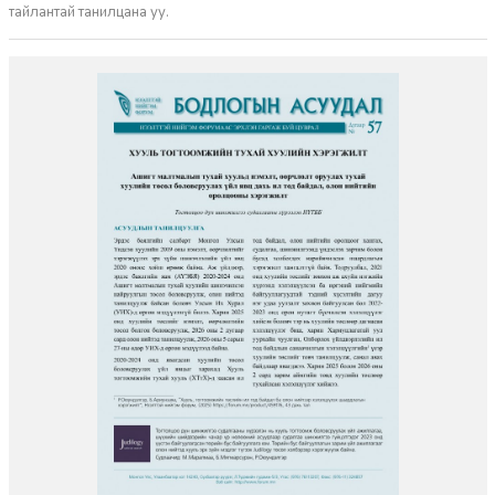
тайлантай танилцана уу.