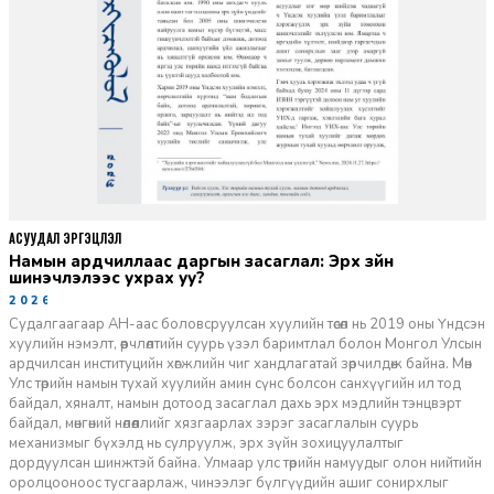
АСУУДАЛ ЭРГЭЦҮҮЛЭЛ
Намын ардчиллаас даргын засаглал: Эрх зүйн
шинэчлэлээс ухрах уу?
2026-07-08
Судалгаагаар АН-аас боловсруулсан хуулийн төсөл нь 2019 оны Үндсэн
хуулийн нэмэлт, өөрчлөлтийн суурь үзэл баримтлал болон Монгол Улсын
ардчилсан институцийн хөгжлийн чиг хандлагатай зөрчилдөж байна. Мөн
Улс төрийн намын тухай хуулийн амин сүнс болсон санхүүгийн ил тод
байдал, хяналт, намын дотоод засаглал дахь эрх мэдлийн тэнцвэрт
байдал, мөнгөний нөлөөллийг хязгаарлах зэрэг засаглалын суурь
механизмыг бүхэлд нь сулруулж, эрх зүйн зохицуулалтыг
дордуулсан шинжтэй байна. Улмаар улс төрийн намуудыг олон нийтийн
оролцооноос тусгаарлаж, чинээлэг бүлгүүдийн ашиг сонирхлыг