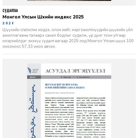
СУДАЛГАА
Монгол Улсын Шүүхийн индекс 2025
2026-06-11
Шүүхийн статистик мэдээ, олон нийт, мэргэжилтнүүдийн шүүхийн үйл
ажиллагааны талаарх санал бодлыг судалж, үр дүнг тоон утгаар
илэрхийлдэг энэхүү судалгаагаар 2025 онд Монгол Улсын шүүх 100
онооноос 57,33 оноо авчээ.