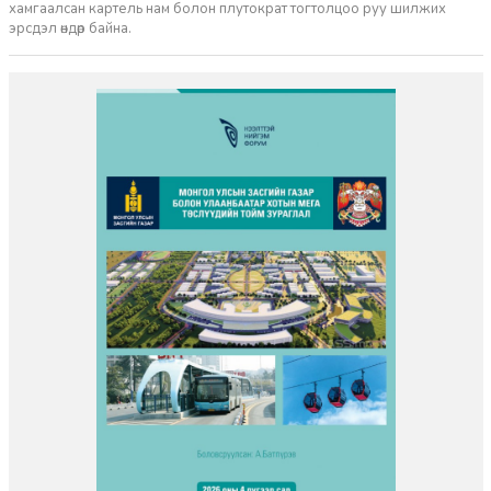
хамгаалсан картель нам болон плутократ тогтолцоо руу шилжих
эрсдэл өндөр байна.