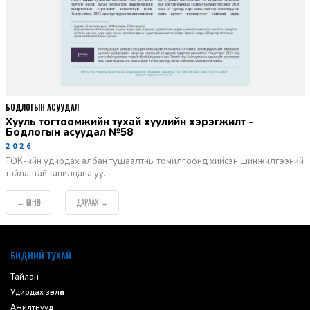
БОДЛОГЫН АСУУДАЛ
Хууль тогтоомжийн тухай хуулийн хэрэгжилт -
Бодлогын асуудал №58
2026-06-02
ТӨК-ийн удирдах албан тушаалтны томилгоонд хийсэн шинжилгээний
тайлантай танилцана уу.
ӨМНӨХ
ДАРААХ
←
→
default
БИДНИЙ ТУХАЙ
Тайлан
Удирдах зөвлөл
Ажилтнууд