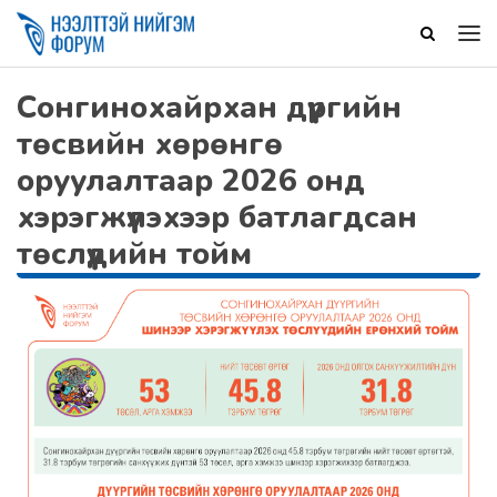
Сонгинохайрхан дүүргийн
төсвийн хөрөнгө
оруулалтаар 2026 онд
хэрэгжүүлэхээр батлагдсан
төслүүдийн тойм