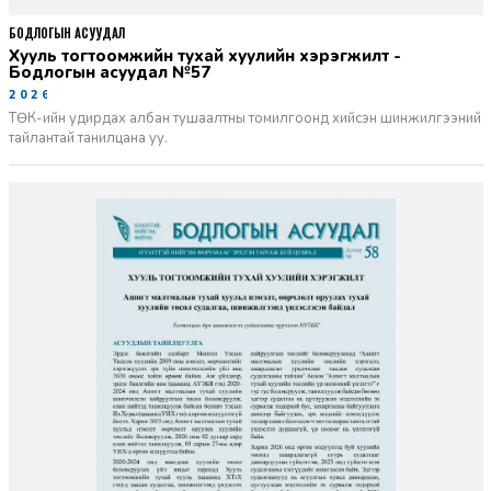
БОДЛОГЫН АСУУДАЛ
Хууль тогтоомжийн тухай хуулийн хэрэгжилт -
Бодлогын асуудал №57
2026-06-02
ТӨК-ийн удирдах албан тушаалтны томилгоонд хийсэн шинжилгээний
тайлантай танилцана уу.