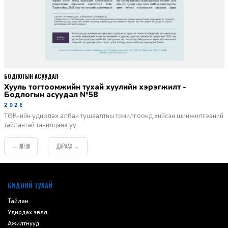
БОДЛОГЫН АСУУДАЛ
Хууль тогтоомжийн тухай хуулийн хэрэгжилт -
Бодлогын асуудал №58
2026-06-02
ТӨК-ийн удирдах албан тушаалтны томилгоонд хийсэн шинжилгээний
тайлантай танилцана уу.
ӨМНӨХ
ДАРААХ
←
→
default
БИДНИЙ ТУХАЙ
Тайлан
Удирдах зөвлөл
Ажилтнууд