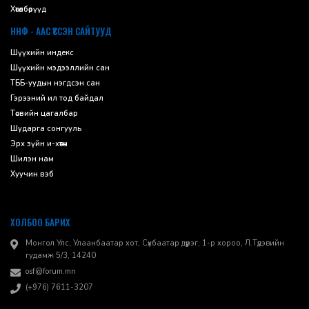
Хөтөлбөрүүд
ННФ - ААС ҮҮССЭН САЙТУУД
Шүүхийн индекс
Шүүхийн мэдээллийн сан
ТББ-уудын нэгдсэн сан
Гэрээний ил тод байдал
Төсвийн цагалбар
Шударга сонгууль
Эрх зүйн и-хөтөч
Шилэн нам
Хуучин вэб
ХОЛБОО БАРИХ
Монгол Улс, Улаанбаатар хот, Сүхбаатар дүүрэг, 1-р хороо, ​Л.Түдэвийн
гудамж 5/3, 14240
osf@forum.mn
(+976) 7611-3207