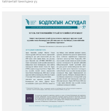
тайлантай танилцана уу.