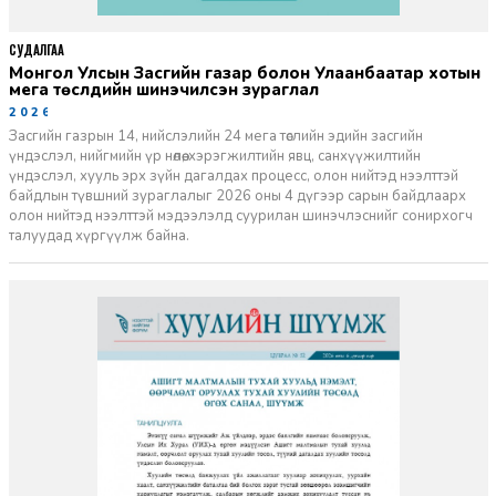
СУДАЛГАА
Монгол Улсын Засгийн газар болон Улаанбаатар хотын
мега төслүүдийн шинэчилсэн зураглал
2026-06-29
Засгийн газрын 14, нийслэлийн 24 мега төслийн эдийн засгийн
үндэслэл, нийгмийн үр нөлөө, хэрэгжилтийн явц, санхүүжилтийн
үндэслэл, хууль эрх зүйн дагалдах процесс, олон нийтэд нээлттэй
байдлын түвшний зураглалыг 2026 оны 4 дүгээр сарын байдлаарх
олон нийтэд нээлттэй мэдээлэлд суурилан шинэчлэснийг сонирхогч
талуудад хүргүүлж байна.