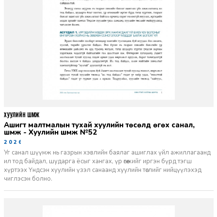
ХУУЛИЙН ШҮҮМЖ
Ашигт малтмалын тухай хуулийн төсөлд өгөх санал,
шүүмж - Хуулийн шүүмж №52
2026-06-29
Уг санал шүүмж нь газрын хэвлийн баялаг ашиглах үйл ажиллагаанд
ил тод байдал, шударга ёсыг хангах, үр өгөөжийг иргэн бүрд тэгш
хүртээх Үндсэн хуулийн үзэл санаанд хуулийн төслийг нийцүүлэхэд
чиглэсэн болно.