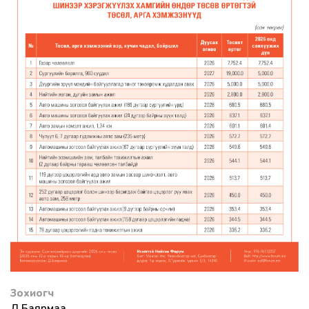
Зохиогч
Д.Баярмаа