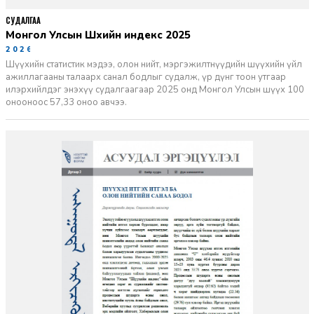
СУДАЛГАА
Монгол Улсын Шүүхийн индекс 2025
2026-06-11
Шүүхийн статистик мэдээ, олон нийт, мэргэжилтнүүдийн шүүхийн үйл
ажиллагааны талаарх санал бодлыг судалж, үр дүнг тоон утгаар
илэрхийлдэг энэхүү судалгаагаар 2025 онд Монгол Улсын шүүх 100
онооноос 57,33 оноо авчээ.