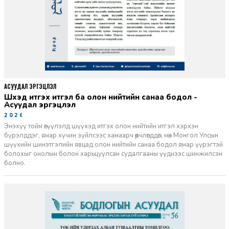
АСУУДАЛ ЭРГЭЦҮҮЛЭЛ
Шүүхэд итгэх итгэл ба олон нийтийн санаа бодол -
Асуудал эргэцүүлэл
2026-06-11
Энэхүү тойм өгүүлэлд шүүхэд итгэх олон нийтийн итгэл хэрхэн
бүрэлддэг, ямар хүчин зүйлсээс хамаарч өөрчлөгддөг, мөн Монгол Улсын
шүүхийн шинэтгэлийн явцад олон нийтийн санаа бодол ямар үүрэгтэй
болохыг онолын болон харьцуулсан судалгааны үүднээс шинжилсэн
болно.