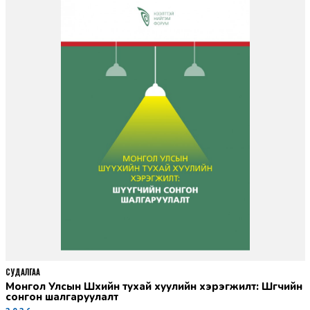
СУДАЛГАА
Монгол Улсын Шүүхийн тухай хуулийн хэрэгжилт: Шүүгчийн
сонгон шалгаруулалт