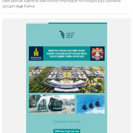
хамгаалсан картель нам болон плутократ тогтолцоо руу шилжих
эрсдэл өндөр байна.