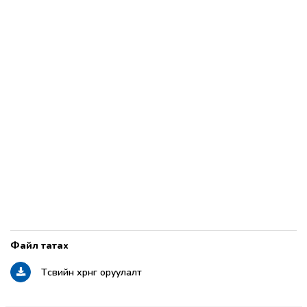
Төсвийн хөрөнгө оруулалт