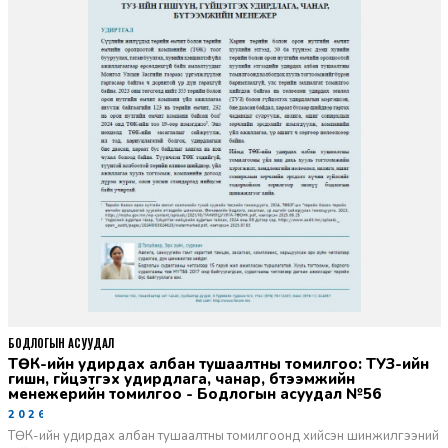
БОДЛОГЫН АСУУДАЛ
ТӨК-ийн удирдах албан тушаалтны томилгоо: ТУЗ-ийн
гишүүн, гүйцэтгэх удирдлага, чанар, бүтээмжийн
менежерийн томилгоо - Бодлогын асуудал №56
2026-06-02
ТӨК-ийн удирдах албан тушаалтны томилгоонд хийсэн шинжилгээний