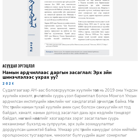
АСУУДАЛ ЭРГЭЦҮҮЛЭЛ
Намын ардчиллаас даргын засаглал: Эрх зүйн
шинэчлэлээс ухрах уу?
2026-07-08
Судалгаагаар АН-аас боловсруулсан хуулийн төсөл нь 2019 оны Үндсэн
хуулийн нэмэлт, өөрчлөлтийн суурь үзэл баримтлал болон Монгол Улсын
ардчилсан институцийн хөгжлийн чиг хандлагатай зөрчилдөж байна. Мөн
Улс төрийн намын тухай хуулийн амин сүнс болсон санхүүгийн ил тод
байдал, хяналт, намын дотоод засаглал дахь эрх мэдлийн тэнцвэрт
байдал, мөнгөний нөлөөллийг хязгаарлах зэрэг засаглалын суурь
механизмыг бүхэлд нь сулруулж, эрх зүйн зохицуулалтыг
дордуулсан шинжтэй байна. Улмаар улс төрийн намуудыг олон нийтийн
оролцооноос тусгаарлаж, чинээлэг бүлгүүдийн ашиг сонирхлыг