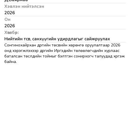
Хэвлэн нийтэлсэн
2026
Он
2026
Хөтөлбөр:
Нийтийн төсөв, санхүүгийн удирдлагыг сайжруулах
Сонгинохайрхан дүүргийн төсвийн хөрөнгө оруулалтаар 2026
онд хэрэгжүүлэхээр дүүргийн Иргэдийн төлөөлөгчдийн хурлаас
баталсан төслүүдийн тоймыг бэлтгэн сонирхогч талуудад хүргэж
байна.