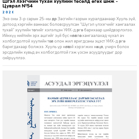
Шүгэл үлээгчийн тухай хуулийн төсөлд өгөх шүүмж -
Цуврал №54
2026-07-27
Энэ оны 3-р сарын 25-ны өдөр Засгийн газрын хуралдаанаар Хууль зүй,
дотоод хэргийн яамнаас боловсруулсан “Шүгэл үлээгчийг хамгаалах
тухай” хуулийн төслийг хэлэлцэн УИХ-д өргөн барихаар шийдвэрлэлээ.
Ийнхүү нийтийн эрх ашгийг зүй бус нөлөөллөөс хамгаалахад чухал ач
холбогдолтой хуулийн төсөл олон жил яригдсаны эцэст УИХ-д өргөн
баригдахаар болжээ. Хууль үр нөлөөтэй хэрэгжих нөхцөл, учирч болох
эрсдэлийн хувьд ач холбогдолтой гэж үзсэн асуудлуудыг дор
сийрүүллээ.