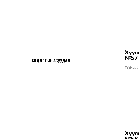
Хууль тогтоомжийн тухай хуулийн хэрэгжилт - Бодлогын асуудал
2026-06-02
№57
БОДЛОГЫН АСУУДАЛ
ТӨК-ий
Хууль тогтоомжийн тухай хуулийн хэрэгжилт - Бодлогын асуудал
2026-06-02