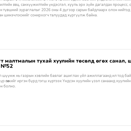
лтийн явц, санхүүжилтийн үндэслэл, хууль эрх зүйн дагалдах процесс, 
н түвшний зураглалыг 2026 оны 4 дүгээр сарын байдлаарх олон нийтэд
ан шинэчлэснийг сонирхогч талуудад хүргүүлж байна.
ж №52
ал шүүмж нь газрын хэвлийн баялаг ашиглах үйл ажиллагаанд ил тод ба
 үр өгөөжийг иргэн бүрд тэгш хүртээх Үндсэн хуулийн үзэл санаанд хуулийн
эн болно.