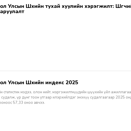
аруулалт
гол Улсын Шүүхийн индекс 2025
н статистик мэдээ, олон нийт, мэргэжилтнүүдийн шүүхийн үйл ажиллагаа
 судалж, үр дүнг тоон утгаар илэрхийлдэг энэхүү судалгаагаар 2025 о
ооноос 57,33 оноо авчээ.