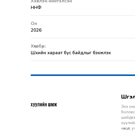
Хэвлэн нийтэлсэн
ННФ
Он
2026
Хөтөлбөр:
Шүүхийн хараат бус байдлыг бэхжүүлэх
Шү
2026-07-27
ХУУЛИЙН ШҮҮМЖ
Энэ оны
боловср
шийдвэр
хуулийн
нөхцөл,