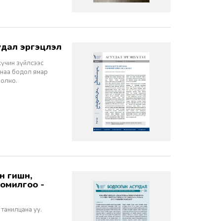
дал эргэцүүлэл
хүчин зүйлсээс
санаа бодол ямар
болно.
томилгоо -
 танилцана уу.