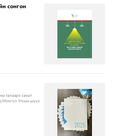
ны талаарх санал
нд Монгол Улсын шүүх