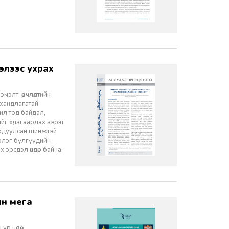
элт, өөрчлөлтийн
 хандлагатай
 ил тод байдал,
лийг хязгаарлах зэрэг
ордуулсан шинжтэй
ээлэг бүлгүүдийн
эрсдэл өндөр байна.
 нөлөө,