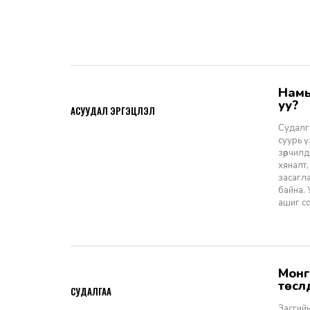
Намын ардчиллаас даргын засаглал: Эрх зүйн шинэчлэлээс ухрах
2026-07-08
уу?
АСУУДАЛ ЭРГЭЦҮҮЛЭЛ
Судалга
суурь 
зөрчилд
хяналт,
засагл
байна.
ашиг со
Монгол Улсын Засгийн газар болон Улаанбаатар хотын мега
2026-06-29
төсл
СУДАЛГАА
Засгийн