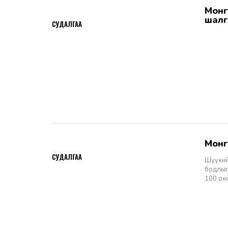
Монгол Улсын Шүүхийн тухай хуулийн хэрэгжилт: Шүүгчийн сонгон
2026-06-19
шалг
СУДАЛГАА
Мон
2026-06-11
СУДАЛГАА
Шүүхий
бодлыг
100 он