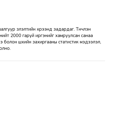
лгуур үзүүлэлтийн хүрээнд задардаг. Түүнчлэн
 нийт 2000 гаруй иргэнийг хамруулсан санаа
ээ болон шүүхийн захиргааны статистик мэдээлэл,
болно.