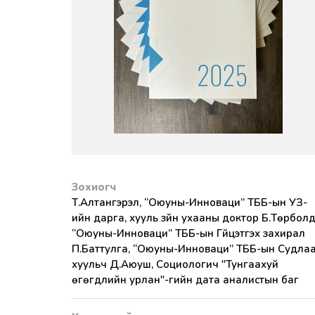
Зохиогч
Т.Алтангэрэл, “Оюуны-Инноваци” ТББ-ын УЗ-
ийн дарга, хууль зүйн ухааны доктор Б.Төрболд
“Оюуны-Инноваци” ТББ-ын Гүйцэтгэх захирал
П.Баттулга, “Оюуны-Инноваци” ТББ-ын Судлаа
хуульч Д.Аюуш, Социологич "Тунгаахуй
өгөгдлийн урлан"-гийн дата аналистын баг