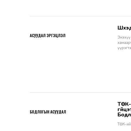
Шүү
2026-06-11
АСУУДАЛ ЭРГЭЦҮҮЛЭЛ
Энэхүү 
хамаарч
үүрэгт
ТӨК-ийн удирдах албан тушаалтны томилгоо: ТУЗ-ийн гишүүн,
2026-06-02
гүйц
БОДЛОГЫН АСУУДАЛ
Бодл
ТӨК-ий