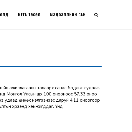
РОЛД
МЕГА ТӨСӨЛ
МЭДЭЭЛЛИЙН САН
хийн үйл ажиллагааны талаарх санал бодлыг судалж,
 онд Монгол Улсын шүүх 100 онооноос 57,33 оноо
нэ удаад өмнөх үнэлгээнээс даруй 4,11 оноогоор
уулгын хүрээнд хэмжигддэг. Үүнд: