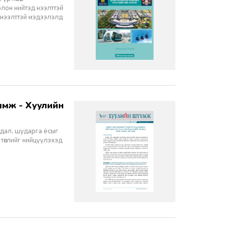
олон нийтэд нээлттэй
 нээлттэй мэдээлэлд
йдал, шударга ёсыг
 төслийг нийцүүлэхэд