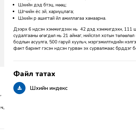
Шүүхийн дэд бүтэц, нөөц;
Шүүгчийн ёс зүй, хариуцлага;
Шүүхийн үр ашигтай үйл ажиллагаа хамаарна.
Дээрх 6 үндсэн хэмжигдэхүүн нь 42 дэд хэмжигдэхүүн, 111 ша
судалгааны өгөгдөл нь 21 аймаг, нийслэл хотын төлөөлөл
бодлын асуулга, 500 гаруй хуульч, мэргэжилтнүүдийн үнэлг
факт баримт гэсэн үндсэн гурван эх сурвалжаас бүрддэг 
Шүүхийн индекс
,
ч,