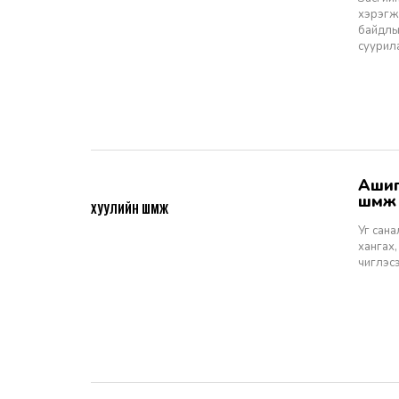
хэрэгжи
байдлы
суурил
Ашигт малтмалын тухай хуулийн төсөлд өгөх санал, шүүмж - Хуулийн
2026-06-29
шүүм
ХУУЛИЙН ШҮҮМЖ
Уг сан
хангах,
чиглэс