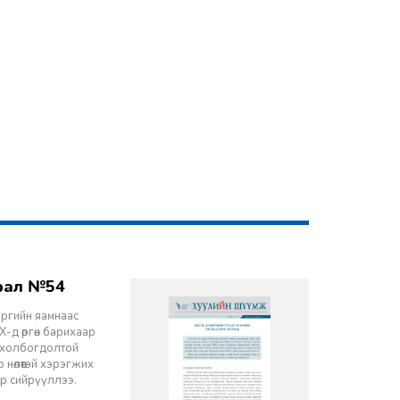
врал №54
эргийн яамнаас
-д өргөн барихаар
ч холбогдолтой
 нөлөөтэй хэрэгжих
ор сийрүүллээ.