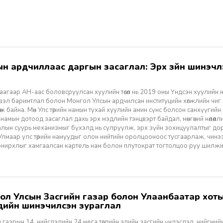
агаар АН-аас боловсруулсан хуулийн төсөл нь 2019 оны Үндсэн хуулийн нэм
үзэл баримтлал болон Монгол Улсын ардчилсан институцийн хөгжлийн чиг
өж байна. Мөн Улс төрийн намын тухай хуулийн амин сүнс болсон санхүүгийн
 намын дотоод засаглал дахь эрх мэдлийн тэнцвэрт байдал, мөнгөний нөлөөл
алын суурь механизмыг бүхэлд нь сулруулж, эрх зүйн зохицуулалтыг д
 Улмаар улс төрийн намуудыг олон нийтийн оролцооноос тусгаарлаж, чин
нирхлыг хамгаалсан картель нам болон плутократ тогтолцоо руу шилжих 
үүдийн шинэчилсэн зураглал
 газрын 14, нийслэлийн 24 мега төслийн эдийн засгийн үндэслэл, нийгмийн үр