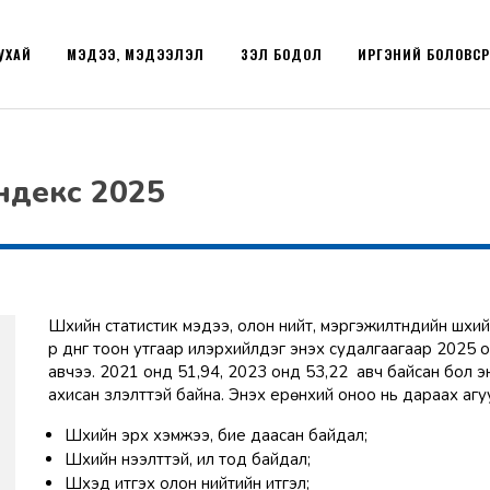
УХАЙ
МЭДЭЭ, МЭДЭЭЛЭЛ
ҮЗЭЛ БОДОЛ
ИРГЭНИЙ БОЛОВС
ндекс 2025
Шүүхийн статистик мэдээ, олон нийт, мэргэжилтнүүдийн шүү
үр дүнг тоон утгаар илэрхийлдэг энэхүү судалгаагаар 2025
авчээ. 2021 онд 51,94, 2023 онд 53,22 авч байсан бол э
ахисан үзүүлэлттэй байна. Энэхүү ерөнхий оноо нь дараах аг
Шүүхийн эрх хэмжээ, бие даасан байдал;
Шүүхийн нээлттэй, ил тод байдал;
Шүүхэд итгэх олон нийтийн итгэл;