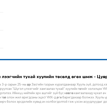
гэл үлээгчийн тухай хуулийн төсөлд өгөх шүүмж - Цу
 3-р сарын 25-ны өдөр Засгийн газрын хуралдаанаар Хууль зүй, дотоод х
уулсан “Шүгэл үлээгчийг хамгаалах тухай” хуулийн төслийг хэлэлцэн УИХ
лэлээ. Ийнхүү нийтийн эрх ашгийг зүй бус нөлөөллөөс хамгаалахад чухал а
 төсөл олон жил яригдсаны эцэст УИХ-д өргөн баригдахаар болжээ. Хууль үр
 учирч болох эрсдэлийн хувьд ач холбогдолтой гэж үзсэн асуудлуудыг д