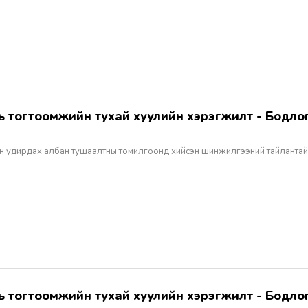
н удирдах албан тушаалтны томилгоонд хийсэн шинжилгээний тайлантай