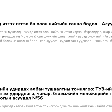
хэд итгэх итгэл ба олон нийтийн санаа бодол - Асуу
тойм өгүүлэлд шүүхэд итгэх олон нийтийн итгэл хэрхэн бүрэлддэг, ямар 
 өөрчлөгддөг, мөн Монгол Улсын шүүхийн шинэтгэлийн явцад олон нийтийн 
эй болохыг онолын болон харьцуулсан судалгааны үүднээс шинжилсэн 
этгэх удирдлага, чанар, бүтээмжийн менежерийн 
огын асуудал №56
н удирдах албан тушаалтны томилгоонд хийсэн шинжилгээний тайлантай