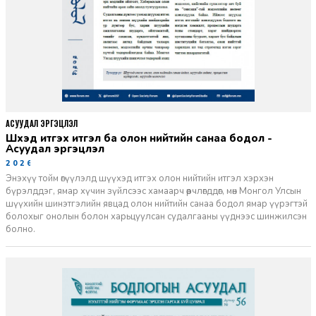
АСУУДАЛ ЭРГЭЦҮҮЛЭЛ
Шүүхэд итгэх итгэл ба олон нийтийн санаа бодол -
Асуудал эргэцүүлэл
2026-06-11
Энэхүү тойм өгүүлэлд шүүхэд итгэх олон нийтийн итгэл хэрхэн
бүрэлддэг, ямар хүчин зүйлсээс хамаарч өөрчлөгддөг, мөн Монгол Улсын
шүүхийн шинэтгэлийн явцад олон нийтийн санаа бодол ямар үүрэгтэй
болохыг онолын болон харьцуулсан судалгааны үүднээс шинжилсэн
болно.