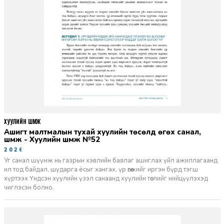
ХУУЛИЙН ШҮҮМЖ
Ашигт малтмалын тухай хуулийн төсөлд өгөх санал,
шүүмж - Хуулийн шүүмж №52
2026-06-29
Уг санал шүүмж нь газрын хэвлийн баялаг ашиглах үйл ажиллагаанд
ил тод байдал, шударга ёсыг хангах, үр өгөөжийг иргэн бүрд тэгш
хүртээх Үндсэн хуулийн үзэл санаанд хуулийн төслийг нийцүүлэхэд
чиглэсэн болно.