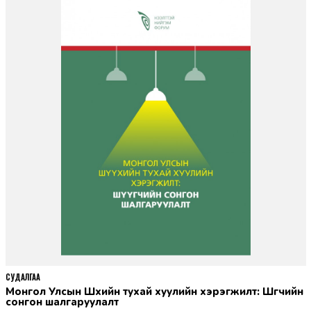
СУДАЛГАА
Монгол Улсын Шүүхийн тухай хуулийн хэрэгжилт: Шүүгчийн
сонгон шалгаруулалт