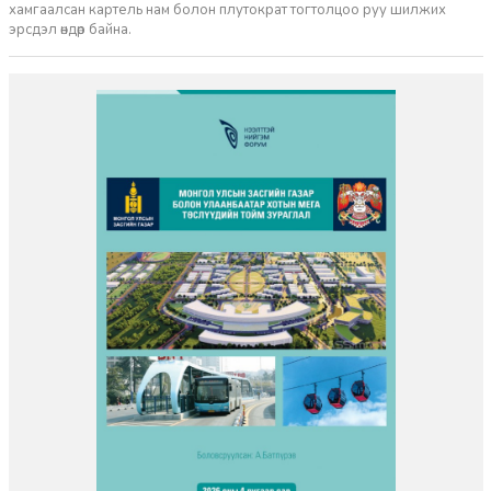
хамгаалсан картель нам болон плутократ тогтолцоо руу шилжих
эрсдэл өндөр байна.