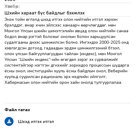
Хөтөлбөр:
Шүүхийн хараат бус байдлыг бэхжүүлэх
Энэхүү тойм өгүүлэлд шүүхэд итгэх олон нийтийн итгэл хэрхэн
бүрэлддэг, ямар хүчин зүйлсээс хамаарч өөрчлөгддөг, мөн
Монгол Улсын шүүхийн шинэтгэлийн явцад олон нийтийн санаа
бодол ямар үүрэгтэй болохыг онолын болон харьцуулсан
судалгааны үүднээс шинжилсэн болно. Ингэхдээ 2000-2025 онд
хэвлэгдсэн дотоод, гадаадын эрдэм шинжилгээний бүтээл,
олон улсын байгууллагуудын тайлан (индекс), мөн Монгол
Улсын “Шүүхийн индекс”-ийн өгөгдөл зэрэг эх сурвалжийг
системтэйгээр нэгтгэн дүгнэхийг зорихдоо процессын шударга
ёсны онол, институцийн хууль ёсны байдлын онол, Веберийн
хуульд суурилсан рациональ эрх мэдлийн ойлголт,
Хабермасын олон нийтийн орон зайн онолд тулгуурлалаа.
Шүүхэд итгэх итгэл