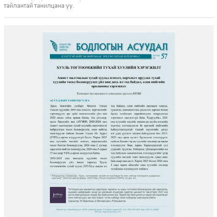
тайлантай танилцана уу.