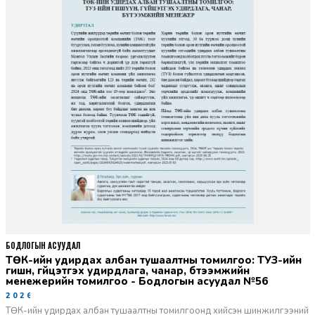
БОДЛОГЫН АСУУДАЛ
ТӨК-ийн удирдах албан тушаалтны томилгоо: ТУЗ-ийн
гишүүн, гүйцэтгэх удирдлага, чанар, бүтээмжийн
менежерийн томилгоо - Бодлогын асуудал №56
2026-06-02
ТӨК-ийн удирдах албан тушаалтны томилгоонд хийсэн шинжилгээний