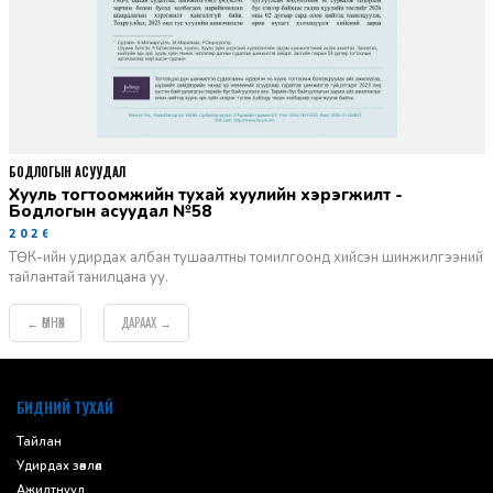
БОДЛОГЫН АСУУДАЛ
Хууль тогтоомжийн тухай хуулийн хэрэгжилт -
Бодлогын асуудал №58
2026-06-02
ТӨК-ийн удирдах албан тушаалтны томилгоонд хийсэн шинжилгээний
тайлантай танилцана уу.
ӨМНӨХ
ДАРААХ
←
→
default
БИДНИЙ ТУХАЙ
Тайлан
Удирдах зөвлөл
Ажилтнууд