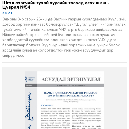
Шүгэл үлээгчийн тухай хуулийн төсөлд өгөх шүүмж -
Цуврал №54
2026-07-27
Энэ оны 3-р сарын 25-ны өдөр Засгийн газрын хуралдаанаар Хууль зүй,
дотоод хэргийн яамнаас боловсруулсан “Шүгэл үлээгчийг хамгаалах
тухай” хуулийн төслийг хэлэлцэн УИХ-д өргөн барихаар шийдвэрлэлээ.
Ийнхүү нийтийн эрх ашгийг зүй бус нөлөөллөөс хамгаалахад чухал ач
холбогдолтой хуулийн төсөл олон жил яригдсаны эцэст УИХ-д өргөн
баригдахаар болжээ. Хууль үр нөлөөтэй хэрэгжих нөхцөл, учирч болох
эрсдэлийн хувьд ач холбогдолтой гэж үзсэн асуудлуудыг дор
сийрүүллээ.