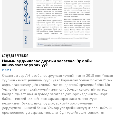
АСУУДАЛ ЭРГЭЦҮҮЛЭЛ
Намын ардчиллаас даргын засаглал: Эрх зүйн
шинэчлэлээс ухрах уу?
2026-07-08
Судалгаагаар АН-аас боловсруулсан хуулийн төсөл нь 2019 оны Үндсэн
хуулийн нэмэлт, өөрчлөлтийн суурь үзэл баримтлал болон Монгол Улсын
ардчилсан институцийн хөгжлийн чиг хандлагатай зөрчилдөж байна. Мөн
Улс төрийн намын тухай хуулийн амин сүнс болсон санхүүгийн ил тод
байдал, хяналт, намын дотоод засаглал дахь эрх мэдлийн тэнцвэрт
байдал, мөнгөний нөлөөллийг хязгаарлах зэрэг засаглалын суурь
механизмыг бүхэлд нь сулруулж, эрх зүйн зохицуулалтыг
дордуулсан шинжтэй байна. Улмаар улс төрийн намуудыг олон нийтийн
оролцооноос тусгаарлаж, чинээлэг бүлгүүдийн ашиг сонирхлыг