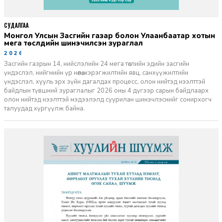
СУДАЛГАА
Монгол Улсын Засгийн газар болон Улаанбаатар хотын
мега төслүүдийн шинэчилсэн зураглал
2026-06-29
Засгийн газрын 14, нийслэлийн 24 мега төслийн эдийн засгийн
үндэслэл, нийгмийн үр нөлөө, хэрэгжилтийн явц, санхүүжилтийн
үндэслэл, хууль эрх зүйн дагалдах процесс, олон нийтэд нээлттэй
байдлын түвшний зураглалыг 2026 оны 4 дүгээр сарын байдлаарх
олон нийтэд нээлттэй мэдээлэлд суурилан шинэчлэснийг сонирхогч
талуудад хүргүүлж байна.