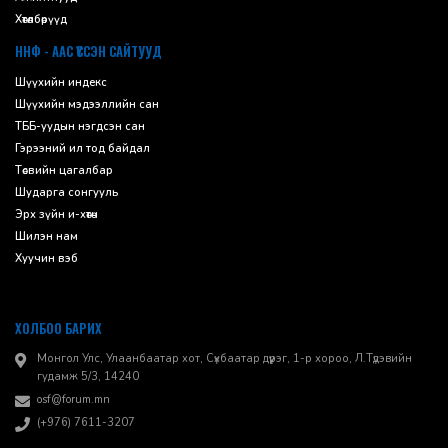
Хөтөлбөрүүд
ННФ - ААС ҮҮССЭН САЙТУУД
Шүүхийн индекс
Шүүхийн мэдээллийн сан
ТББ-уудын нэгдсэн сан
Гэрээний ил тод байдал
Төсвийн цагалбар
Шударга сонгууль
Эрх зүйн и-хөтөч
Шилэн нам
Хуучин вэб
ХОЛБОО БАРИХ
Монгол Улс, Улаанбаатар хот, Сүхбаатар дүүрэг, 1-р хороо, ​Л.Түдэвийн
гудамж 5/3, 14240
osf@forum.mn
(+976) 7611-3207