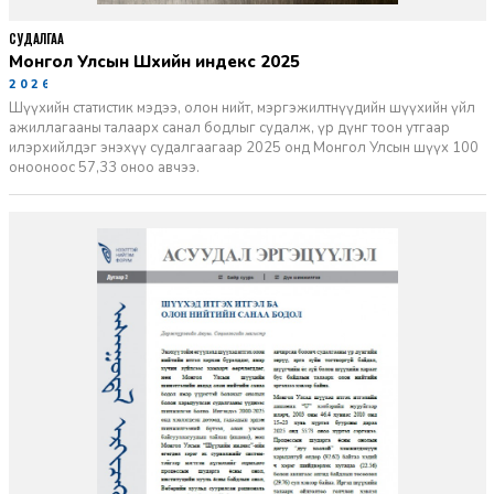
СУДАЛГАА
Монгол Улсын Шүүхийн индекс 2025
2026-06-11
Шүүхийн статистик мэдээ, олон нийт, мэргэжилтнүүдийн шүүхийн үйл
ажиллагааны талаарх санал бодлыг судалж, үр дүнг тоон утгаар
илэрхийлдэг энэхүү судалгаагаар 2025 онд Монгол Улсын шүүх 100
онооноос 57,33 оноо авчээ.