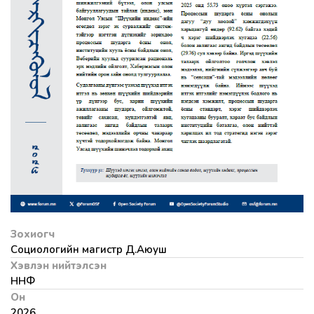
Зохиогч
Социологийн магистр Д.Аюуш
Хэвлэн нийтэлсэн
ННФ
Он
2026