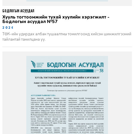
БОДЛОГЫН АСУУДАЛ
Хууль тогтоомжийн тухай хуулийн хэрэгжилт -
Бодлогын асуудал №57
2026-06-02
ТӨК-ийн удирдах албан тушаалтны томилгоонд хийсэн шинжилгээний
тайлантай танилцана уу.