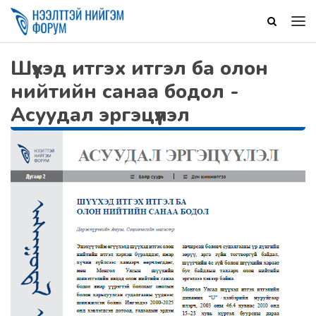
Шүүхэд итгэх итгэл ба олон
нийтийн санаа бодол -
Асуудал эргэцүүлэл