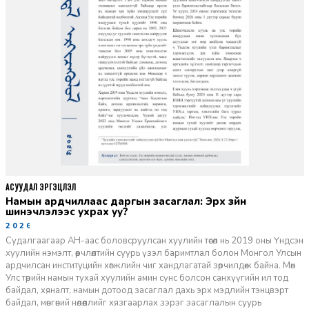
АСУУДАЛ ЭРГЭЦҮҮЛЭЛ
Намын ардчиллаас даргын засаглал: Эрх зүйн
шинэчлэлээс ухрах уу?
2026-07-08
Судалгаагаар АН-аас боловсруулсан хуулийн төсөл нь 2019 оны Үндсэн
хуулийн нэмэлт, өөрчлөлтийн суурь үзэл баримтлал болон Монгол Улсын
ардчилсан институцийн хөгжлийн чиг хандлагатай зөрчилдөж байна. Мөн
Улс төрийн намын тухай хуулийн амин сүнс болсон санхүүгийн ил тод
байдал, хяналт, намын дотоод засаглал дахь эрх мэдлийн тэнцвэрт
байдал, мөнгөний нөлөөллийг хязгаарлах зэрэг засаглалын суурь