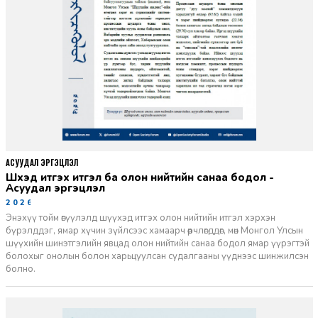
АСУУДАЛ ЭРГЭЦҮҮЛЭЛ
Шүүхэд итгэх итгэл ба олон нийтийн санаа бодол -
Асуудал эргэцүүлэл
2026-06-11
Энэхүү тойм өгүүлэлд шүүхэд итгэх олон нийтийн итгэл хэрхэн
бүрэлддэг, ямар хүчин зүйлсээс хамаарч өөрчлөгддөг, мөн Монгол Улсын
шүүхийн шинэтгэлийн явцад олон нийтийн санаа бодол ямар үүрэгтэй
болохыг онолын болон харьцуулсан судалгааны үүднээс шинжилсэн
болно.