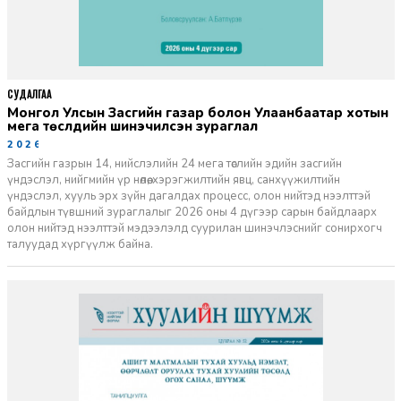
СУДАЛГАА
Монгол Улсын Засгийн газар болон Улаанбаатар хотын
мега төслүүдийн шинэчилсэн зураглал
2026-06-29
Засгийн газрын 14, нийслэлийн 24 мега төслийн эдийн засгийн
үндэслэл, нийгмийн үр нөлөө, хэрэгжилтийн явц, санхүүжилтийн
үндэслэл, хууль эрх зүйн дагалдах процесс, олон нийтэд нээлттэй
байдлын түвшний зураглалыг 2026 оны 4 дүгээр сарын байдлаарх
олон нийтэд нээлттэй мэдээлэлд суурилан шинэчлэснийг сонирхогч
талуудад хүргүүлж байна.