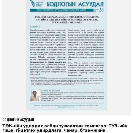
БОДЛОГЫН АСУУДАЛ
ТӨК-ийн удирдах албан тушаалтны томилгоо: ТУЗ-ийн
гишүүн, гүйцэтгэх удирдлага, чанар, бүтээмжийн