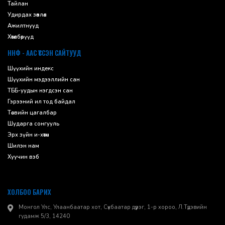
Тайлан
Удирдах зөвлөл
Ажилтнууд
Хөтөлбөрүүд
ННФ - ААС ҮҮССЭН САЙТУУД
Шүүхийн индекс
Шүүхийн мэдээллийн сан
ТББ-уудын нэгдсэн сан
Гэрээний ил тод байдал
Төсвийн цагалбар
Шударга сонгууль
Эрх зүйн и-хөтөч
Шилэн нам
Хуучин вэб
ХОЛБОО БАРИХ
Монгол Улс, Улаанбаатар хот, Сүхбаатар дүүрэг, 1-р хороо, ​Л.Түдэвийн
гудамж 5/3, 14240