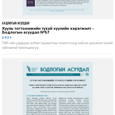
БОДЛОГЫН АСУУДАЛ
Хууль тогтоомжийн тухай хуулийн хэрэгжилт -
Бодлогын асуудал №57
2026-06-02
ТӨК-ийн удирдах албан тушаалтны томилгоонд хийсэн шинжилгээний
тайлантай танилцана уу.