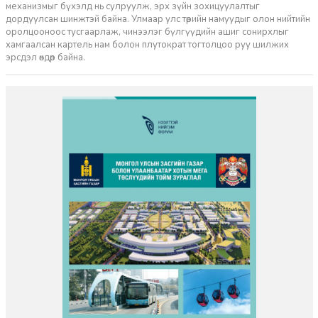
механизмыг бүхэлд нь сулруулж, эрх зүйн зохицуулалтыг
дордуулсан шинжтэй байна. Улмаар улс төрийн намуудыг олон нийтийн
оролцооноос тусгаарлаж, чинээлэг бүлгүүдийн ашиг сонирхлыг
хамгаалсан картель нам болон плутократ тогтолцоо руу шилжих
эрсдэл өндөр байна.