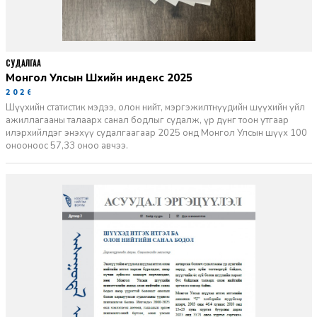
СУДАЛГАА
Монгол Улсын Шүүхийн индекс 2025
2026-06-11
Шүүхийн статистик мэдээ, олон нийт, мэргэжилтнүүдийн шүүхийн үйл
ажиллагааны талаарх санал бодлыг судалж, үр дүнг тоон утгаар
илэрхийлдэг энэхүү судалгаагаар 2025 онд Монгол Улсын шүүх 100
онооноос 57,33 оноо авчээ.