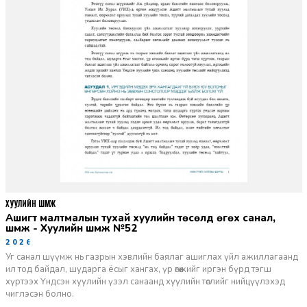
ХУУЛИЙН ШҮҮМЖ
Ашигт малтмалын тухай хуулийн төсөлд өгөх санал,
шүүмж - Хуулийн шүүмж №52
2026-06-29
Уг санал шүүмж нь газрын хэвлийн баялаг ашиглах үйл ажиллагаанд
ил тод байдал, шударга ёсыг хангах, үр өгөөжийг иргэн бүрд тэгш
хүртээх Үндсэн хуулийн үзэл санаанд хуулийн төслийг нийцүүлэхэд
чиглэсэн болно.