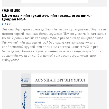
ХУУЛИЙН ШҮҮМЖ
Шүгэл үлээгчийн тухай хуулийн төсөлд өгөх шүүмж -
Цуврал №54
2026-07-27
Энэ оны 3-р сарын 25-ны өдөр Засгийн газрын хуралдаанаар Хууль зүй,
дотоод хэргийн яамнаас боловсруулсан “Шүгэл үлээгчийг хамгаалах
тухай” хуулийн төслийг хэлэлцэн УИХ-д өргөн барихаар шийдвэрлэлээ.
Ийнхүү нийтийн эрх ашгийг зүй бус нөлөөллөөс хамгаалахад чухал ач
холбогдолтой хуулийн төсөл олон жил яригдсаны эцэст УИХ-д өргөн
баригдахаар болжээ. Хууль үр нөлөөтэй хэрэгжих нөхцөл, учирч болох
эрсдэлийн хувьд ач холбогдолтой гэж үзсэн асуудлуудыг дор
сийрүүллээ.