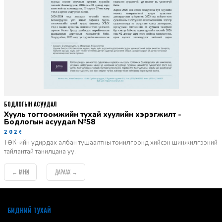
БОДЛОГЫН АСУУДАЛ
Хууль тогтоомжийн тухай хуулийн хэрэгжилт -
Бодлогын асуудал №58
2026-06-02
ТӨК-ийн удирдах албан тушаалтны томилгоонд хийсэн шинжилгээний
тайлантай танилцана уу.
ӨМНӨХ
ДАРААХ
←
→
default
БИДНИЙ ТУХАЙ