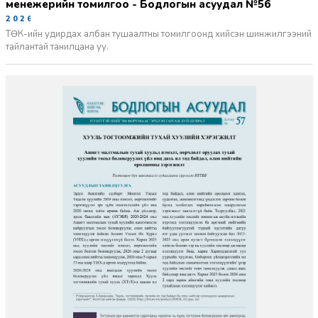
менежерийн томилгоо - Бодлогын асуудал №56
2026-06-02
ТӨК-ийн удирдах албан тушаалтны томилгоонд хийсэн шинжилгээний
тайлантай танилцана уу.