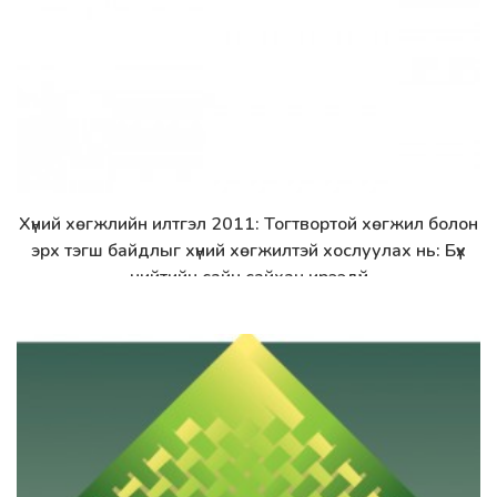
Хүний хөгжлийн илтгэл 2011: Тогтвортой хөгжил болон
Дэлгэрэнгүй
эрх тэгш байдлыг хүний хөгжилтэй хослуулах нь: Бүх
нийтийн сайн сайхан ирээдүй