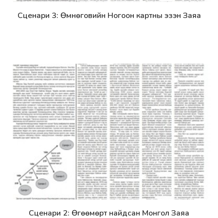
Сценари 3: Өмнөговийн Ногоон картны эзэн Заяа
Дэлгэрэнгүй
Сценари 2: Өгөөмөрт найдсан Монгол Заяа
Дэлгэрэнгүй