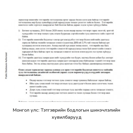
Монгол улс: Тэтгэврийн бодлогын шинэчлэлийн
Дэлгэрэнгүй
хувилбарууд