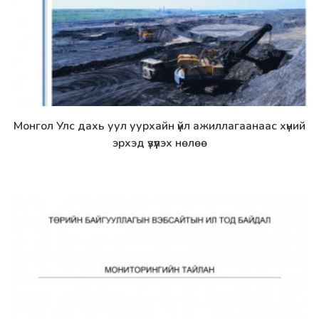
Монгол Улс дахь уул уурхайн үйл ажиллагаанаас хүний
Дэлгэрэнгүй
эрхэд үзүүлэх нөлөө