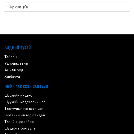
Архив
(0)
default
БИДНИЙ ТУХАЙ
Тайлан
Удирдах зөвлөл
Ажилтнууд
Хөтөлбөрүүд
ННФ - ААС ҮҮССЭН САЙТУУД
Шүүхийн индекс
Шүүхийн мэдээллийн сан
ТББ-уудын нэгдсэн сан
Гэрээний ил тод байдал
Төсвийн цагалбар
Шударга сонгууль