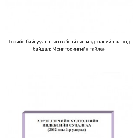
Төрийн байгууллагын вэбсайтын мэдээллийн ил тод
Дэлгэрэнгүй
байдал: Мониторингийн тайлан