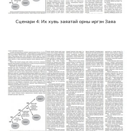
Сценари 4: Их хувь заяатай орны иргэн Заяа
Дэлгэрэнгүй