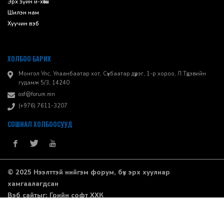
Эрх зүйн и-хөтөч
Шилэн нам
Хуучин вэб
ХОЛБОО БАРИХ
Монгол Улс, Улаанбаатар хот, Сүхбаатар дүүрэг, 1-р хороо, ​Л.Түдэвийн
гудамж 5/3, 14240
osf@forum.mn
(+976) 7611-3207
СОШИАЛ ХОЛБООСУУД
© 2025 Нээлттэй нийгэм форум, бүх эрх хуулиар
хамгаалагдсан
Вэб сайт
ыг:
Грийн софт ХХК
Дуудлагын төв