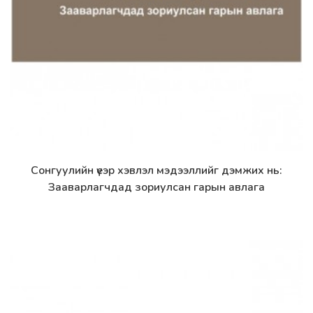
Сонгуулийн үеэр хэвлэл мэдээллийг дэмжих нь:
Дэлгэрэнгүй
Зааварлагчдад зориулсан гарын авлага