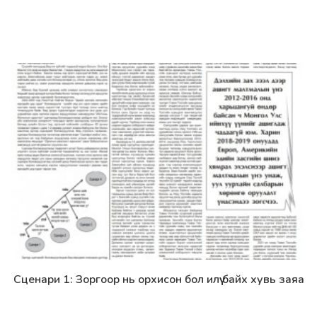
Сценари 1: Зоргоор нь орхисон бол илүү байх хувь заяа
Дэлгэрэнгүй