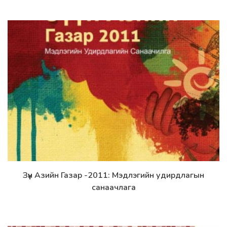
Зүүн Азийн Газар -2011: Мэдлэгийн удирдлагын
Дэлгэрэнгүй
санаачлага