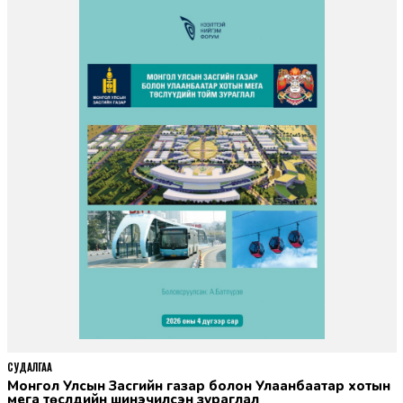
СУДАЛГАА
Монгол Улсын Засгийн газар болон Улаанбаатар хотын
мега төслүүдийн шинэчилсэн зураглал