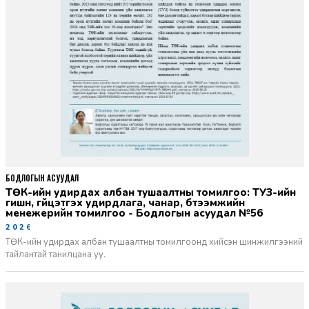
БОДЛОГЫН АСУУДАЛ
ТӨК-ийн удирдах албан тушаалтны томилгоо: ТУЗ-ийн
гишүүн, гүйцэтгэх удирдлага, чанар, бүтээмжийн
менежерийн томилгоо - Бодлогын асуудал №56
2026-06-02
ТӨК-ийн удирдах албан тушаалтны томилгоонд хийсэн шинжилгээний
тайлантай танилцана уу.