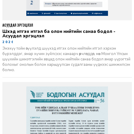
АСУУДАЛ ЭРГЭЦҮҮЛЭЛ
Шүүхэд итгэх итгэл ба олон нийтийн санаа бодол -
Асуудал эргэцүүлэл
2026-06-11
Энэхүү тойм өгүүлэлд шүүхэд итгэх олон нийтийн итгэл хэрхэн
бүрэлддэг, ямар хүчин зүйлсээс хамаарч өөрчлөгддөг, мөн Монгол Улсын
шүүхийн шинэтгэлийн явцад олон нийтийн санаа бодол ямар үүрэгтэй
болохыг онолын болон харьцуулсан судалгааны үүднээс шинжилсэн
болно.