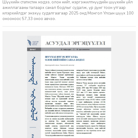
Шүүхийн статистик мэдээ, олон нийт, мэргэжилтнүүдийн шүүхийн үйл
ажиллагааны талаарх санал бодлыг судалж, үр дүнг тоон утгаар
илэрхийлдэг энэхүү судалгаагаар 2025 онд Монгол Улсын шүүх 100
онооноос 57,33 оноо авчээ.