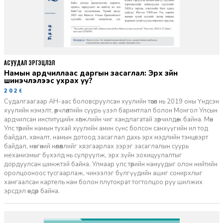
АСУУДАЛ ЭРГЭЦҮҮЛЭЛ
Намын ардчиллаас даргын засаглал: Эрх зүйн
шинэчлэлээс ухрах уу?
2026-07-08
Судалгаагаар АН-аас боловсруулсан хуулийн төсөл нь 2019 оны Үндсэн
хуулийн нэмэлт, өөрчлөлтийн суурь үзэл баримтлал болон Монгол Улсын
ардчилсан институцийн хөгжлийн чиг хандлагатай зөрчилдөж байна. Мөн
Улс төрийн намын тухай хуулийн амин сүнс болсон санхүүгийн ил тод
байдал, хяналт, намын дотоод засаглал дахь эрх мэдлийн тэнцвэрт
байдал, мөнгөний нөлөөллийг хязгаарлах зэрэг засаглалын суурь
механизмыг бүхэлд нь сулруулж, эрх зүйн зохицуулалтыг
дордуулсан шинжтэй байна. Улмаар улс төрийн намуудыг олон нийтийн
оролцооноос тусгаарлаж, чинээлэг бүлгүүдийн ашиг сонирхлыг
хамгаалсан картель нам болон плутократ тогтолцоо руу шилжих
эрсдэл өндөр байна.