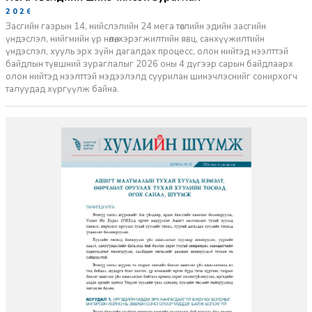
2026-06-29
Засгийн газрын 14, нийслэлийн 24 мега төслийн эдийн засгийн
үндэслэл, нийгмийн үр нөлөө, хэрэгжилтийн явц, санхүүжилтийн
үндэслэл, хууль эрх зүйн дагалдах процесс, олон нийтэд нээлттэй
байдлын түвшний зураглалыг 2026 оны 4 дүгээр сарын байдлаарх
олон нийтэд нээлттэй мэдээлэлд суурилан шинэчлэснийг сонирхогч
талуудад хүргүүлж байна.