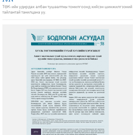
2026-06-02
ТӨК-ийн удирдах албан тушаалтны томилгоонд хийсэн шинжилгээний
тайлантай танилцана уу.