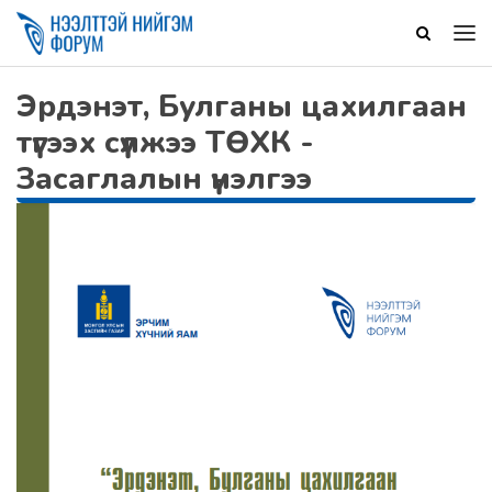
Эрдэнэт, Булганы цахилгаан
түгээх сүлжээ ТӨХК -
Засаглалын үнэлгээ