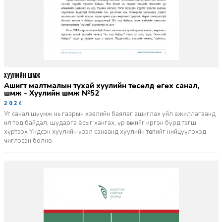
ХУУЛИЙН ШҮҮМЖ
Ашигт малтмалын тухай хуулийн төсөлд өгөх санал,
шүүмж - Хуулийн шүүмж №52
2026-06-29
Уг санал шүүмж нь газрын хэвлийн баялаг ашиглах үйл ажиллагаанд
ил тод байдал, шударга ёсыг хангах, үр өгөөжийг иргэн бүрд тэгш
хүртээх Үндсэн хуулийн үзэл санаанд хуулийн төслийг нийцүүлэхэд
чиглэсэн болно.