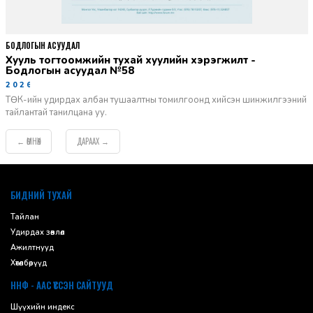
БОДЛОГЫН АСУУДАЛ
Хууль тогтоомжийн тухай хуулийн хэрэгжилт -
Бодлогын асуудал №58
2026-06-02
ТӨК-ийн удирдах албан тушаалтны томилгоонд хийсэн шинжилгээний
тайлантай танилцана уу.
ӨМНӨХ
ДАРААХ
←
→
default
БИДНИЙ ТУХАЙ
Тайлан
Удирдах зөвлөл
Ажилтнууд
Хөтөлбөрүүд
ННФ - ААС ҮҮССЭН САЙТУУД
Шүүхийн индекс