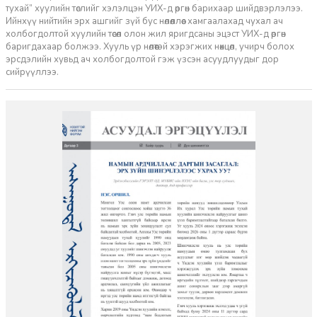
тухай” хуулийн төслийг хэлэлцэн УИХ-д өргөн барихаар шийдвэрлэлээ.
Ийнхүү нийтийн эрх ашгийг зүй бус нөлөөллөөс хамгаалахад чухал ач
холбогдолтой хуулийн төсөл олон жил яригдсаны эцэст УИХ-д өргөн
баригдахаар болжээ. Хууль үр нөлөөтэй хэрэгжих нөхцөл, учирч болох
эрсдэлийн хувьд ач холбогдолтой гэж үзсэн асуудлуудыг дор
сийрүүллээ.