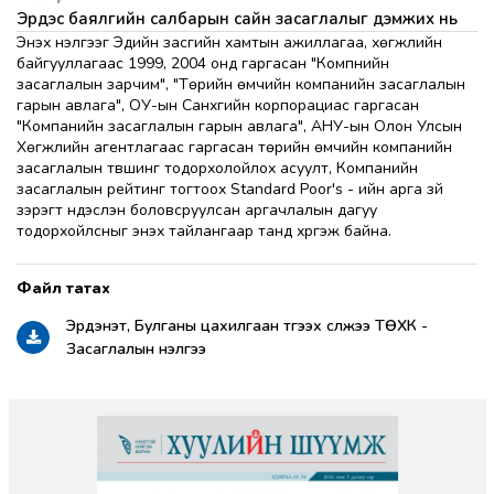
Эрдэс баялгийн салбарын сайн засаглалыг дэмжих нь
Энэхүү үнэлгээг Эдийн засгийн хамтын ажиллагаа, хөгжлийн
байгууллагаас 1999, 2004 онд гаргасан "Компнийн
засаглалын зарчим", "Төрийн өмчийн компанийн засаглалын
гарын авлага", ОУ-ын Санхүүгийн корпорациас гаргасан
"Компанийн засаглалын гарын авлага", АНУ-ын Олон Улсын
Хөгжлийн агентлагаас гаргасан төрийн өмчийн компанийн
засаглалын түвшинг тодорхолойлох асуулт, Компанийн
засаглалын рейтинг тогтоох Standard Poor's - ийн арга зүй
зэрэгт үндэслэн боловсруулсан аргачлалын дагуу
тодорхойлсныг энэхүү тайлангаар танд хүргэж байна.
Эрдэнэт, Булганы цахилгаан түгээх сүлжээ ТӨХК -
Засаглалын үнэлгээ