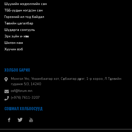
Шүүхийн мэдээллийн сан
ТББ-уудын нэгдсэн сан
Гэрээний ил тод байдал
Төсвийн цагалбар
Шударга сонгууль
Эрх зүйн и-хөтөч
Шилэн нам
Хуучин вэб
ХОЛБОО БАРИХ
Монгол Улс, Улаанбаатар хот, Сүхбаатар дүүрэг, 1-р хороо, ​Л.Түдэвийн
гудамж 5/3, 14240
osf@forum.mn
(+976) 7611-3207
СОШИАЛ ХОЛБООСУУД