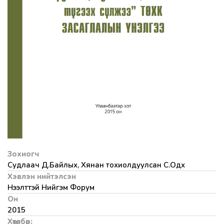
Зохиогч
Судлаач Д.Байлыхүү, Хянан тохиолдуулсан С.Одхүү
Хэвлэн нийтэлсэн
Нээлттэй Нийгэм Форум
Он
2015
Хөтөлбөр: