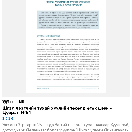
ХУУЛИЙН ШҮҮМЖ
Шүгэл үлээгчийн тухай хуулийн төсөлд өгөх шүүмж -
Цуврал №54
2026-07-27
Энэ оны 3-р сарын 25-ны өдөр Засгийн газрын хуралдаанаар Хууль зүй,
дотоод хэргийн яамнаас боловсруулсан “Шүгэл үлээгчийг хамгаалах