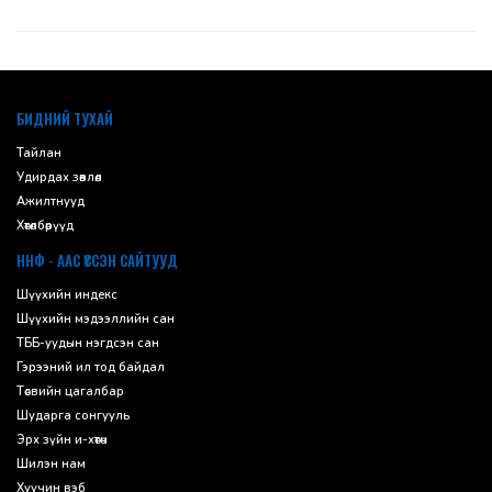
default
БИДНИЙ ТУХАЙ
Тайлан
Удирдах зөвлөл
Ажилтнууд
Хөтөлбөрүүд
ННФ - ААС ҮҮССЭН САЙТУУД
Шүүхийн индекс
Шүүхийн мэдээллийн сан
ТББ-уудын нэгдсэн сан
Гэрээний ил тод байдал
Төсвийн цагалбар
Шударга сонгууль
Эрх зүйн и-хөтөч
Шилэн нам
Хуучин вэб