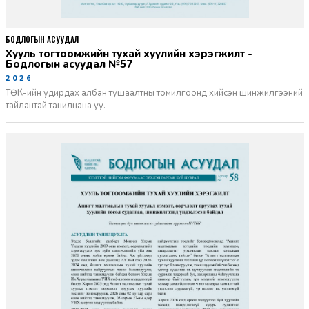
БОДЛОГЫН АСУУДАЛ
Хууль тогтоомжийн тухай хуулийн хэрэгжилт -
Бодлогын асуудал №57
2026-06-02
ТӨК-ийн удирдах албан тушаалтны томилгоонд хийсэн шинжилгээний
тайлантай танилцана уу.