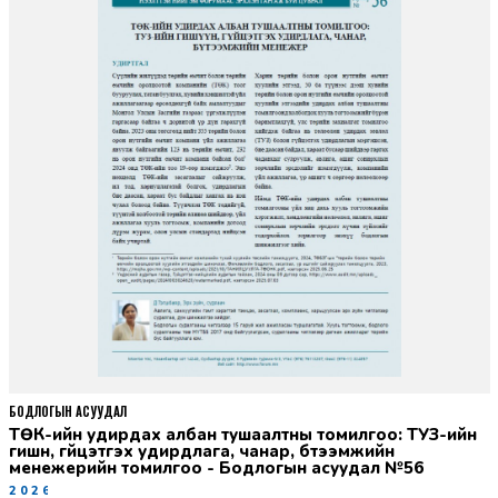
БОДЛОГЫН АСУУДАЛ
ТӨК-ийн удирдах албан тушаалтны томилгоо: ТУЗ-ийн
гишүүн, гүйцэтгэх удирдлага, чанар, бүтээмжийн
менежерийн томилгоо - Бодлогын асуудал №56
2026-06-02