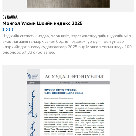
СУДАЛГАА
Монгол Улсын Шүүхийн индекс 2025
2026-06-11
Шүүхийн статистик мэдээ, олон нийт, мэргэжилтнүүдийн шүүхийн үйл
ажиллагааны талаарх санал бодлыг судалж, үр дүнг тоон утгаар
илэрхийлдэг энэхүү судалгаагаар 2025 онд Монгол Улсын шүүх 100
онооноос 57,33 оноо авчээ.