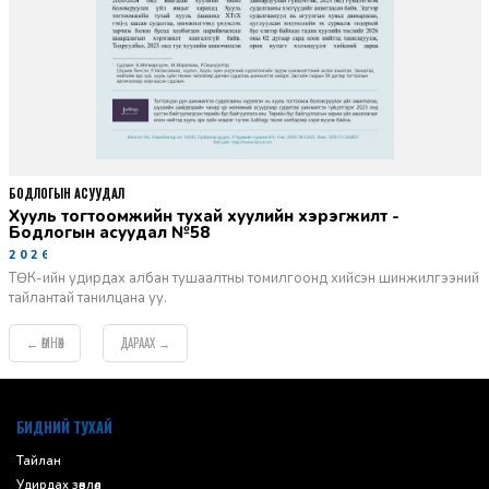
БОДЛОГЫН АСУУДАЛ
Хууль тогтоомжийн тухай хуулийн хэрэгжилт -
Бодлогын асуудал №58
2026-06-02
ТӨК-ийн удирдах албан тушаалтны томилгоонд хийсэн шинжилгээний
тайлантай танилцана уу.
ӨМНӨХ
ДАРААХ
←
→
default
БИДНИЙ ТУХАЙ
Тайлан
Удирдах зөвлөл