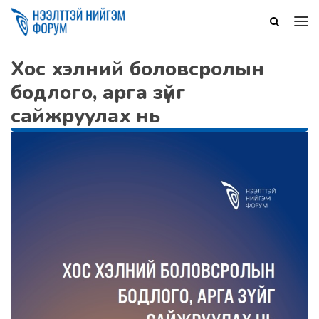
Хос хэлний боловсролын
бодлого, арга зүйг
сайжруулах нь