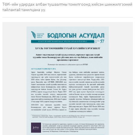
ТӨК-ийн удирдах албан тушаалтны томилгоонд хийсэн шинжилгээний
тайлантай танилцана уу.