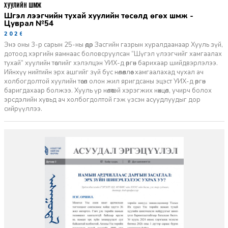
ХУУЛИЙН ШҮҮМЖ
Шүгэл үлээгчийн тухай хуулийн төсөлд өгөх шүүмж -
Цуврал №54
2026-07-27
Энэ оны 3-р сарын 25-ны өдөр Засгийн газрын хуралдаанаар Хууль зүй,
дотоод хэргийн яамнаас боловсруулсан “Шүгэл үлээгчийг хамгаалах
тухай” хуулийн төслийг хэлэлцэн УИХ-д өргөн барихаар шийдвэрлэлээ.
Ийнхүү нийтийн эрх ашгийг зүй бус нөлөөллөөс хамгаалахад чухал ач
холбогдолтой хуулийн төсөл олон жил яригдсаны эцэст УИХ-д өргөн
баригдахаар болжээ. Хууль үр нөлөөтэй хэрэгжих нөхцөл, учирч болох
эрсдэлийн хувьд ач холбогдолтой гэж үзсэн асуудлуудыг дор
сийрүүллээ.