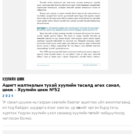
ХУУЛИЙН ШҮҮМЖ
Ашигт малтмалын тухай хуулийн төсөлд өгөх санал,
шүүмж - Хуулийн шүүмж №52
2026-06-29
Уг санал шүүмж нь газрын хэвлийн баялаг ашиглах үйл ажиллагаанд
ил тод байдал, шударга ёсыг хангах, үр өгөөжийг иргэн бүрд тэгш
хүртээх Үндсэн хуулийн үзэл санаанд хуулийн төслийг нийцүүлэхэд
чиглэсэн болно.