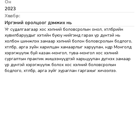
Он
2023
Хөтөлбөр:
Иргэний оролцоог дэмжих нь
Уг судалгаагаар хос хэлний боловсролын онол, хөтөлбөрийн
хувилбаруудыг хэтийн буюу нийгэмд гарах үр дүнтэй нь
холбон шинжлэх замаар хэлний болон боловсролын бодлого,
хөтөлбөр, арга зүйн харилцан хамаарлыг харуулан, өнөөдөр Монголд
хэрэгжүүлж буй казак-монгол, тува-монгол хос хэлний
сургалтын практик жишээнүүдтэй харьцуулан дүгнэх замаар
үр дүнтэй хэрэгжүүлж болох хос хэлний боловсролын
бодлого, хөтөлбөр, арга зүйг зураглан гаргахыг хичээлээ.