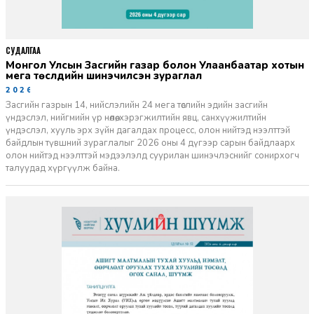
СУДАЛГАА
Монгол Улсын Засгийн газар болон Улаанбаатар хотын
мега төслүүдийн шинэчилсэн зураглал
2026-06-29
Засгийн газрын 14, нийслэлийн 24 мега төслийн эдийн засгийн
үндэслэл, нийгмийн үр нөлөө, хэрэгжилтийн явц, санхүүжилтийн
үндэслэл, хууль эрх зүйн дагалдах процесс, олон нийтэд нээлттэй
байдлын түвшний зураглалыг 2026 оны 4 дүгээр сарын байдлаарх
олон нийтэд нээлттэй мэдээлэлд суурилан шинэчлэснийг сонирхогч
талуудад хүргүүлж байна.