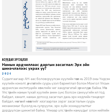
АСУУДАЛ ЭРГЭЦҮҮЛЭЛ
Намын ардчиллаас даргын засаглал: Эрх зүйн
шинэчлэлээс ухрах уу?
2026-07-08
Судалгаагаар АН-аас боловсруулсан хуулийн төсөл нь 2019 оны Үндсэн
хуулийн нэмэлт, өөрчлөлтийн суурь үзэл баримтлал болон Монгол Улсын
ардчилсан институцийн хөгжлийн чиг хандлагатай зөрчилдөж байна. Мөн
Улс төрийн намын тухай хуулийн амин сүнс болсон санхүүгийн ил тод
байдал, хяналт, намын дотоод засаглал дахь эрх мэдлийн тэнцвэрт
байдал, мөнгөний нөлөөллийг хязгаарлах зэрэг засаглалын суурь
механизмыг бүхэлд нь сулруулж, эрх зүйн зохицуулалтыг
дордуулсан шинжтэй байна. Улмаар улс төрийн намуудыг олон нийтийн