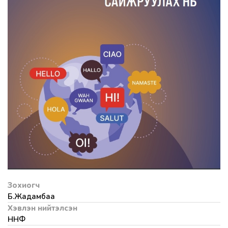
Зохиогч
Б.Жадамбаа
Хэвлэн нийтэлсэн
ННФ