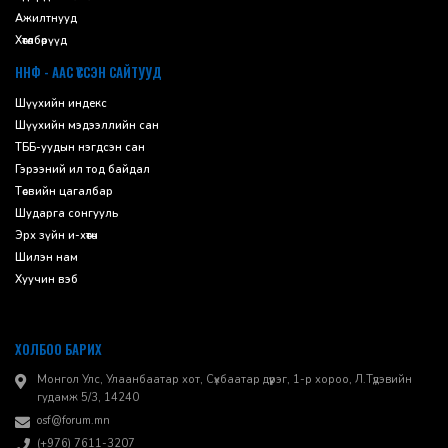
Ажилтнууд
Хөтөлбөрүүд
ННФ - ААС ҮҮССЭН САЙТУУД
Шүүхийн индекс
Шүүхийн мэдээллийн сан
ТББ-уудын нэгдсэн сан
Гэрээний ил тод байдал
Төсвийн цагалбар
Шударга сонгууль
Эрх зүйн и-хөтөч
Шилэн нам
Хуучин вэб
ХОЛБОО БАРИХ
Монгол Улс, Улаанбаатар хот, Сүхбаатар дүүрэг, 1-р хороо, ​Л.Түдэвийн
гудамж 5/3, 14240
osf@forum.mn
(+976) 7611-3207