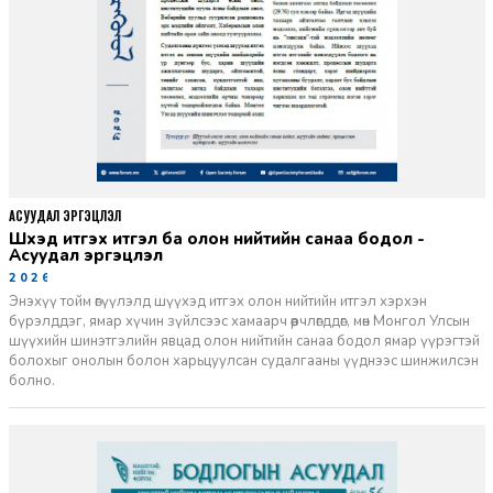
АСУУДАЛ ЭРГЭЦҮҮЛЭЛ
Шүүхэд итгэх итгэл ба олон нийтийн санаа бодол -
Асуудал эргэцүүлэл
2026-06-11
Энэхүү тойм өгүүлэлд шүүхэд итгэх олон нийтийн итгэл хэрхэн
бүрэлддэг, ямар хүчин зүйлсээс хамаарч өөрчлөгддөг, мөн Монгол Улсын
шүүхийн шинэтгэлийн явцад олон нийтийн санаа бодол ямар үүрэгтэй
болохыг онолын болон харьцуулсан судалгааны үүднээс шинжилсэн
болно.