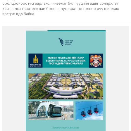
оролцооноос тусгаарлаж, чинээлэг бүлгүүдийн ашиг сонирхлыг
хамгаалсан картель нам болон плутократ тогтолцоо руу шилжих
эрсдэл өндөр байна.