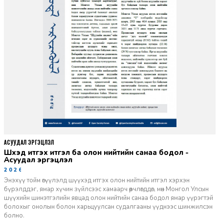
АСУУДАЛ ЭРГЭЦҮҮЛЭЛ
Шүүхэд итгэх итгэл ба олон нийтийн санаа бодол -
Асуудал эргэцүүлэл
2026-06-11
Энэхүү тойм өгүүлэлд шүүхэд итгэх олон нийтийн итгэл хэрхэн
бүрэлддэг, ямар хүчин зүйлсээс хамаарч өөрчлөгддөг, мөн Монгол Улсын
шүүхийн шинэтгэлийн явцад олон нийтийн санаа бодол ямар үүрэгтэй
болохыг онолын болон харьцуулсан судалгааны үүднээс шинжилсэн
болно.