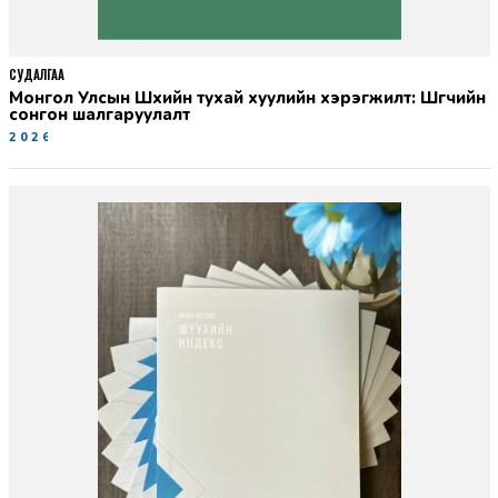
СУДАЛГАА
Монгол Улсын Шүүхийн тухай хуулийн хэрэгжилт: Шүүгчийн
сонгон шалгаруулалт
2026-06-19