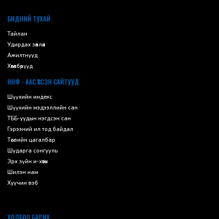
default
БИДНИЙ ТУХАЙ
Тайлан
Удирдах зөвлөл
Ажилтнууд
Хөтөлбөрүүд
ННФ - ААС ҮҮССЭН САЙТУУД
Шүүхийн индекс
Шүүхийн мэдээллийн сан
ТББ-уудын нэгдсэн сан
Гэрээний ил тод байдал
Төсвийн цагалбар
Шударга сонгууль
Эрх зүйн и-хөтөч
Шилэн нам
Хуучин вэб
ХОЛБОО БАРИХ