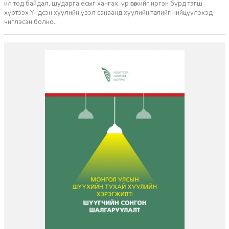
ил тод байдал, шударга ёсыг хангах, үр өгөөжийг иргэн бүрд тэгш
хүртээх Үндсэн хуулийн үзэл санаанд хуулийн төслийг нийцүүлэхэд
чиглэсэн болно.