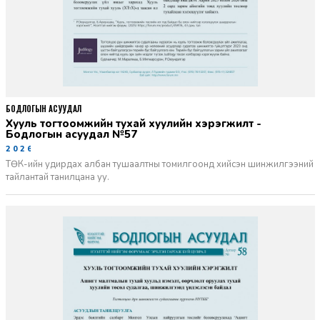
БОДЛОГЫН АСУУДАЛ
Хууль тогтоомжийн тухай хуулийн хэрэгжилт -
Бодлогын асуудал №57
2026-06-02
ТӨК-ийн удирдах албан тушаалтны томилгоонд хийсэн шинжилгээний
тайлантай танилцана уу.