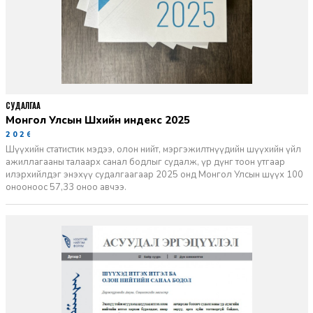
СУДАЛГАА
Монгол Улсын Шүүхийн индекс 2025
2026-06-11
Шүүхийн статистик мэдээ, олон нийт, мэргэжилтнүүдийн шүүхийн үйл
ажиллагааны талаарх санал бодлыг судалж, үр дүнг тоон утгаар
илэрхийлдэг энэхүү судалгаагаар 2025 онд Монгол Улсын шүүх 100
онооноос 57,33 оноо авчээ.