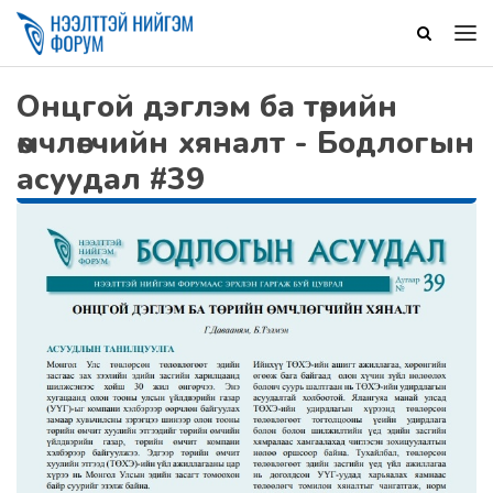
Онцгой дэглэм ба төрийн
өмчлөгчийн хяналт - Бодлогын
асуудал #39