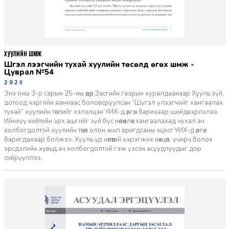
ХУУЛИЙН ШҮҮМЖ
Шүгэл үлээгчийн тухай хуулийн төсөлд өгөх шүүмж -
Цуврал №54
2026-07-27
Энэ оны 3-р сарын 25-ны өдөр Засгийн газрын хуралдаанаар Хууль зүй,
дотоод хэргийн яамнаас боловсруулсан “Шүгэл үлээгчийг хамгаалах
тухай” хуулийн төслийг хэлэлцэн УИХ-д өргөн барихаар шийдвэрлэлээ.
Ийнхүү нийтийн эрх ашгийг зүй бус нөлөөллөөс хамгаалахад чухал ач
холбогдолтой хуулийн төсөл олон жил яригдсаны эцэст УИХ-д өргөн
баригдахаар болжээ. Хууль үр нөлөөтэй хэрэгжих нөхцөл, учирч болох
эрсдэлийн хувьд ач холбогдолтой гэж үзсэн асуудлуудыг дор
сийрүүллээ.