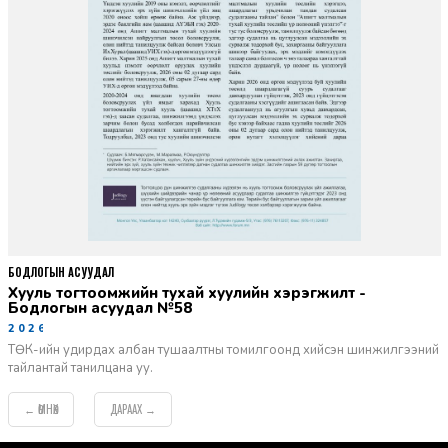
БОДЛОГЫН АСУУДАЛ
Хууль тогтоомжийн тухай хуулийн хэрэгжилт -
Бодлогын асуудал №58
2026-06-02
ТӨК-ийн удирдах албан тушаалтны томилгоонд хийсэн шинжилгээний
тайлантай танилцана уу.
ӨМНӨХ
ДАРААХ
←
→