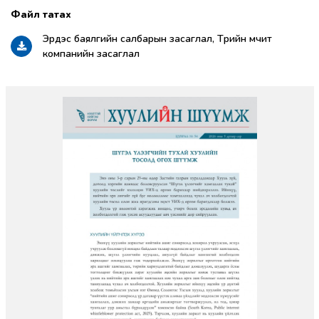
Эрдэс баялгийн салбарын засаглал, Төрийн өмчит
компанийн засаглал