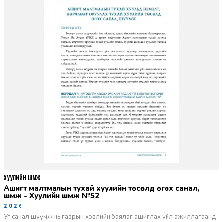
ХУУЛИЙН ШҮҮМЖ
Ашигт малтмалын тухай хуулийн төсөлд өгөх санал,
шүүмж - Хуулийн шүүмж №52
2026-06-29
Уг санал шүүмж нь газрын хэвлийн баялаг ашиглах үйл ажиллагаанд