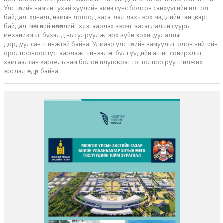
Улс төрийн намын тухай хуулийн амин сүнс болсон санхүүгийн ил тод
байдал, хяналт, намын дотоод засаглал дахь эрх мэдлийн тэнцвэрт
байдал, мөнгөний нөлөөллийг хязгаарлах зэрэг засаглалын суурь
механизмыг бүхэлд нь сулруулж, эрх зүйн зохицуулалтыг
дордуулсан шинжтэй байна. Улмаар улс төрийн намуудыг олон нийтийн
оролцооноос тусгаарлаж, чинээлэг бүлгүүдийн ашиг сонирхлыг
хамгаалсан картель нам болон плутократ тогтолцоо руу шилжих
эрсдэл өндөр байна.