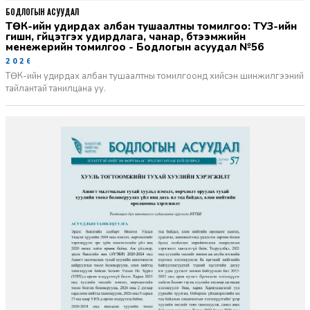
БОДЛОГЫН АСУУДАЛ
ТӨК-ийн удирдах албан тушаалтны томилгоо: ТУЗ-ийн
гишүүн, гүйцэтгэх удирдлага, чанар, бүтээмжийн
менежерийн томилгоо - Бодлогын асуудал №56
2026-06-02
ТӨК-ийн удирдах албан тушаалтны томилгоонд хийсэн шинжилгээний
тайлантай танилцана уу.