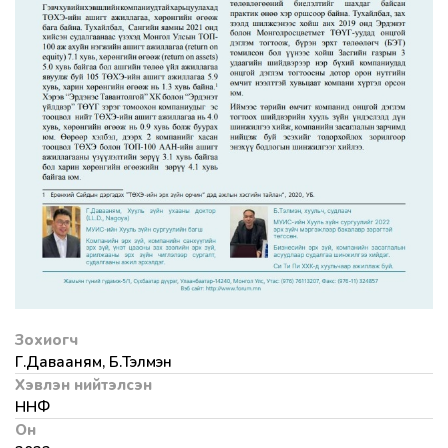
Зохиогч
Г.Давааням, Б.Тэлмэн
Хэвлэн нийтэлсэн
ННФ
Он