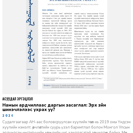
АСУУДАЛ ЭРГЭЦҮҮЛЭЛ
Намын ардчиллаас даргын засаглал: Эрх зүйн
шинэчлэлээс ухрах уу?
2026-07-08
Судалгаагаар АН-аас боловсруулсан хуулийн төсөл нь 2019 оны Үндсэн
хуулийн нэмэлт, өөрчлөлтийн суурь үзэл баримтлал болон Монгол Улсын
ардчилсан институцийн хөгжлийн чиг хандлагатай зөрчилдөж байна. Мөн