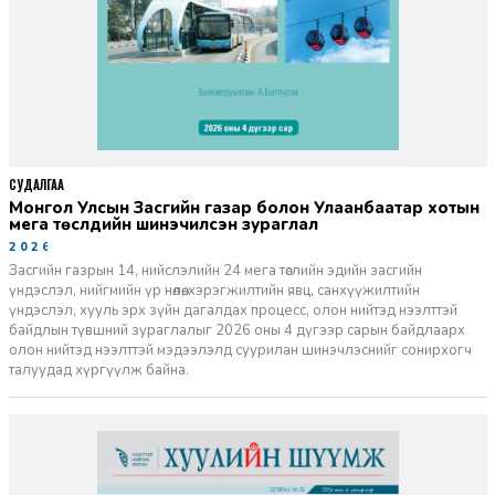
СУДАЛГАА
Монгол Улсын Засгийн газар болон Улаанбаатар хотын
мега төслүүдийн шинэчилсэн зураглал
2026-06-29
Засгийн газрын 14, нийслэлийн 24 мега төслийн эдийн засгийн
үндэслэл, нийгмийн үр нөлөө, хэрэгжилтийн явц, санхүүжилтийн
үндэслэл, хууль эрх зүйн дагалдах процесс, олон нийтэд нээлттэй
байдлын түвшний зураглалыг 2026 оны 4 дүгээр сарын байдлаарх
олон нийтэд нээлттэй мэдээлэлд суурилан шинэчлэснийг сонирхогч
талуудад хүргүүлж байна.