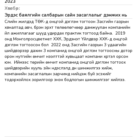
2023
Хөтөлбөр:
Эрдэс баялгийн салбарын сайн засаглалыг дэмжих нь
Сүүлийн жилүүдэд ТӨК-д онцгой дэглэм тогтоон Засгийн газрын
хяналтад авч, бүрэн эрхт төлөөлөгчөөр дамжуулан компанийн
үйл ажиллагааг шууд удирдах практик тогтоод байна. 2019
онд Монголросцветмет ХХК, Эрдэнэт Үйлдвэр ХХК-д онцгой
дэглэм тогтоосон бол 2022 онд Засгийн газрын 3 удаагийн
шийдвэрээр дахин 3 компанид онцгой дэглэм тогтоосны дотор
орон нутгийн өмчит нээлттэй хувьцаат компани хүртэл орсон
юм. Иймээс төрийн өмчит компанид онцгой дэглэм тогтоох
шийдвэрийн хууль зүйн үндэслэлд дүн шинжилгээ хийж,
компанийн засаглалын зарчимд нийцэж буй эсэхийг
тодорхойлох зорилгоор энэхүү бодлогын шинжилгээг хийлээ.