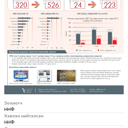
Зохиогч
ННФ
Хэвлэн нийтэлсэн
ННФ