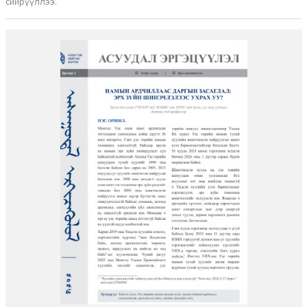
сийрүүллээ.