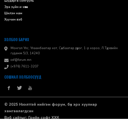
Шударга сонгууль
Эрх зүйн и-хөтөч
Шилэн нам
Хуучин вэб
ХОЛБОО БАРИХ
Монгол Улс, Улаанбаатар хот, Сүхбаатар дүүрэг, 1-р хороо, ​Л.Түдэвийн
гудамж 5/3, 14240
osf@forum.mn
(+976) 7611-3207
СОШИАЛ ХОЛБООСУУД
© 2025 Нээлттэй нийгэм форум, бүх эрх хуулиар
хамгаалагдсан
Вэб сайт
ыг:
Грийн софт ХХК