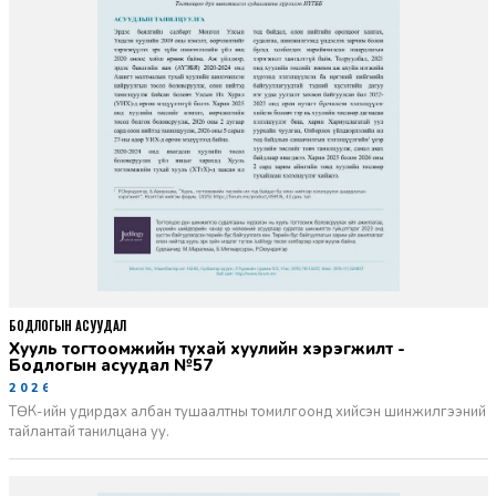
БОДЛОГЫН АСУУДАЛ
Хууль тогтоомжийн тухай хуулийн хэрэгжилт -
Бодлогын асуудал №57
2026-06-02
ТӨК-ийн удирдах албан тушаалтны томилгоонд хийсэн шинжилгээний
тайлантай танилцана уу.