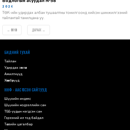
Бодлогын асуудал №58
2026-06-02
ТӨК-ийн удирдах албан тушаалтны томилгоонд хийсэн шинжилгээний
тайлантай танилцана уу.
ӨМНӨХ
ДАРААХ
←
→
default
БИДНИЙ ТУХАЙ
Тайлан
Удирдах зөвлөл
Ажилтнууд
Хөтөлбөрүүд
ННФ - ААС ҮҮССЭН САЙТУУД
Шүүхийн индекс
Шүүхийн мэдээллийн сан
ТББ-уудын нэгдсэн сан
Гэрээний ил тод байдал
Төсвийн цагалбар