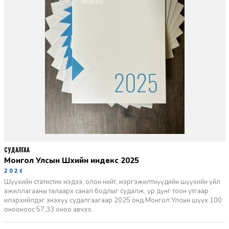
СУДАЛГАА
Монгол Улсын Шүүхийн индекс 2025
2026-06-11
Шүүхийн статистик мэдээ, олон нийт, мэргэжилтнүүдийн шүүхийн үйл
ажиллагааны талаарх санал бодлыг судалж, үр дүнг тоон утгаар
илэрхийлдэг энэхүү судалгаагаар 2025 онд Монгол Улсын шүүх 100
онооноос 57,33 оноо авчээ.