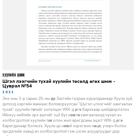
ХУУЛИЙН ШҮҮМЖ
Шүгэл үлээгчийн тухай хуулийн төсөлд өгөх шүүмж -
Цуврал №54
2026-07-27
Энэ оны 3-р сарын 25-ны өдөр Засгийн газрын хуралдаанаар Хууль зүй,
дотоод хэргийн яамнаас боловсруулсан “Шүгэл үлээгчийг хамгаалах
тухай” хуулийн төслийг хэлэлцэн УИХ-д өргөн барихаар шийдвэрлэлээ.
Ийнхүү нийтийн эрх ашгийг зүй бус нөлөөллөөс хамгаалахад чухал ач
холбогдолтой хуулийн төсөл олон жил яригдсаны эцэст УИХ-д өргөн
баригдахаар болжээ. Хууль үр нөлөөтэй хэрэгжих нөхцөл, учирч болох
эрсдэлийн хувьд ач холбогдолтой гэж үзсэн асуудлуудыг дор