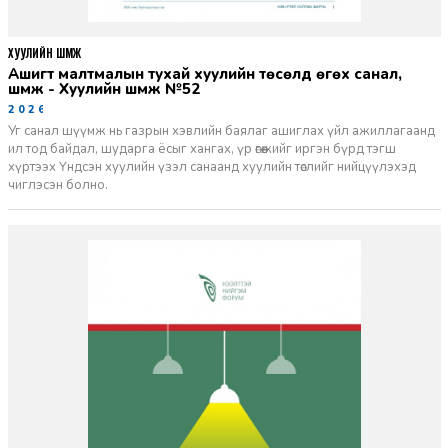
ХУУЛИЙН ШҮҮМЖ
Ашигт малтмалын тухай хуулийн төсөлд өгөх санал,
шүүмж - Хуулийн шүүмж №52
2026-06-29
Уг санал шүүмж нь газрын хэвлийн баялаг ашиглах үйл ажиллагаанд
ил тод байдал, шударга ёсыг хангах, үр өгөөжийг иргэн бүрд тэгш
хүртээх Үндсэн хуулийн үзэл санаанд хуулийн төслийг нийцүүлэхэд
чиглэсэн болно.