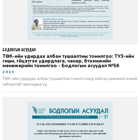
БОДЛОГЫН АСУУДАЛ
ТӨК-ийн удирдах албан тушаалтны томилгоо: ТУЗ-ийн
гишүүн, гүйцэтгэх удирдлага, чанар, бүтээмжийн
менежерийн томилгоо - Бодлогын асуудал №56
2026-06-02
ТӨК-ийн удирдах албан тушаалтны томилгоонд хийсэн шинжилгээний
тайлантай танилцана уу.