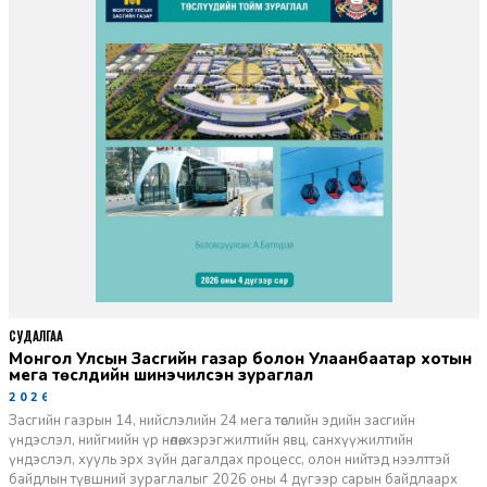
СУДАЛГАА
Монгол Улсын Засгийн газар болон Улаанбаатар хотын
мега төслүүдийн шинэчилсэн зураглал
2026-06-29
Засгийн газрын 14, нийслэлийн 24 мега төслийн эдийн засгийн
үндэслэл, нийгмийн үр нөлөө, хэрэгжилтийн явц, санхүүжилтийн
үндэслэл, хууль эрх зүйн дагалдах процесс, олон нийтэд нээлттэй
байдлын түвшний зураглалыг 2026 оны 4 дүгээр сарын байдлаарх