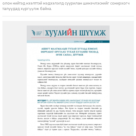
олон нийтэд нээлттэй мэдээлэлд суурилан шинэчлэснийг сонирхогч
талуудад хүргүүлж байна.