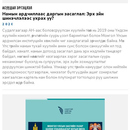
АСУУДАЛ ЭРГЭЦҮҮЛЭЛ
Намын ардчиллаас даргын засаглал: Эрх зүйн
шинэчлэлээс ухрах уу?
2026-07-08
Судалгаагаар АН-аас боловсруулсан хуулийн төсөл нь 2019 оны Үндсэн
хуулийн нэмэлт, өөрчлөлтийн суурь үзэл баримтлал болон Монгол Улсын
ардчилсан институцийн хөгжлийн чиг хандлагатай зөрчилдөж байна. Мөн
Улс төрийн намын тухай хуулийн амин сүнс болсон санхүүгийн ил тод
байдал, хяналт, намын дотоод засаглал дахь эрх мэдлийн тэнцвэрт
байдал, мөнгөний нөлөөллийг хязгаарлах зэрэг засаглалын суурь
механизмыг бүхэлд нь сулруулж, эрх зүйн зохицуулалтыг
дордуулсан шинжтэй байна. Улмаар улс төрийн намуудыг олон нийтийн
оролцооноос тусгаарлаж, чинээлэг бүлгүүдийн ашиг сонирхлыг
хамгаалсан картель нам болон плутократ тогтолцоо руу шилжих
эрсдэл өндөр байна.