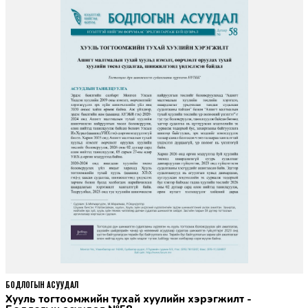
БОДЛОГЫН АСУУДАЛ
Хууль тогтоомжийн тухай хуулийн хэрэгжилт -