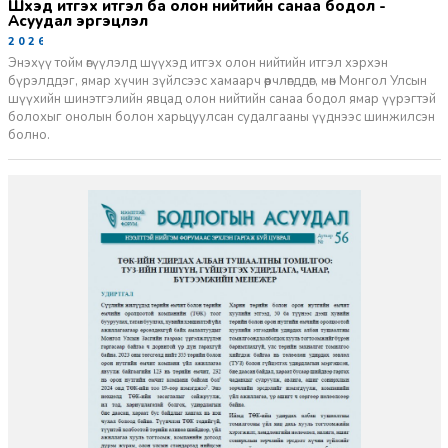
Шүүхэд итгэх итгэл ба олон нийтийн санаа бодол -
Асуудал эргэцүүлэл
2026-06-11
Энэхүү тойм өгүүлэлд шүүхэд итгэх олон нийтийн итгэл хэрхэн
бүрэлддэг, ямар хүчин зүйлсээс хамаарч өөрчлөгддөг, мөн Монгол Улсын
шүүхийн шинэтгэлийн явцад олон нийтийн санаа бодол ямар үүрэгтэй
болохыг онолын болон харьцуулсан судалгааны үүднээс шинжилсэн
болно.