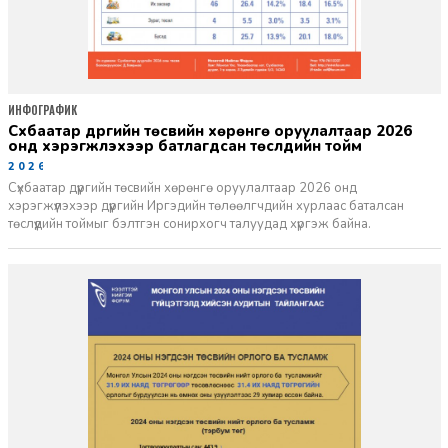
ИНФОГРАФИК
Сүхбаатар дүүргийн төсвийн хөрөнгө оруулалтаар 2026
онд хэрэгжүүлэхээр батлагдсан төслүүдийн тойм
2026-03-02
Сүхбаатар дүүргийн төсвийн хөрөнгө оруулалтаар 2026 онд
хэрэгжүүлэхээр дүүргийн Иргэдийн төлөөлгчдийн хурлаас баталсан
төслүүдийн тоймыг бэлтгэн сонирхогч талуудад хүргэж байна.