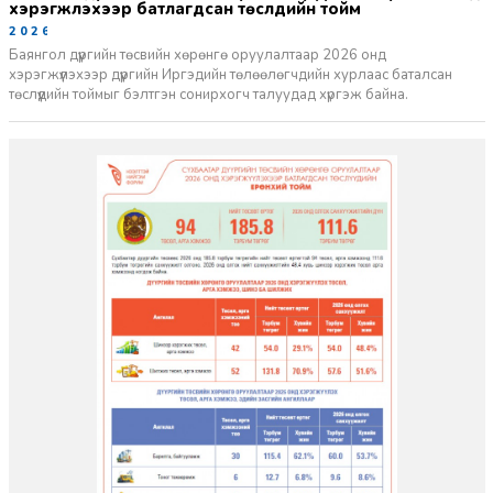
хэрэгжүүлэхээр батлагдсан төслүүдийн тойм
2026-03-06
Баянгол дүүргийн төсвийн хөрөнгө оруулалтаар 2026 онд
хэрэгжүүлэхээр дүүргийн Иргэдийн төлөөлөгчдийн хурлаас баталсан
төслүүдийн тоймыг бэлтгэн сонирхогч талуудад хүргэж байна.