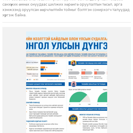
санхүүжих өмнөх онуудаас шилжих хөрөнгө оруулалтын төсөл, арга
хэмжээнд оруулсан өөрчлөлтийн тоймыг бэлтгэн сонирхогч талуудад
хүргэж байна.