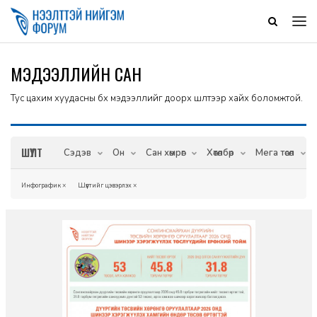
МЭДЭЭЛЛИЙН САН
Тус цахим хуудасны бүх мэдээллийг доорх шүүлтээр хайх боломжтой.
ШҮҮЛТ
Сэдэв
Он
Сан хөмрөг
Хөтөлбөр
Мега төсөл
Инфографик
×
Шүүлтийг цэвэрлэх
×