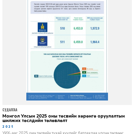
СУДАЛГАА
Монгол Улсын 2025 оны төсвийн хөрөнгө оруулалтын
шилжих төслүүдийн төлөвлөлт
2025-02-24
УИХ-аас 2025 оны төсвийн тухай хуулийг батлахдаа улсын төсвөөс