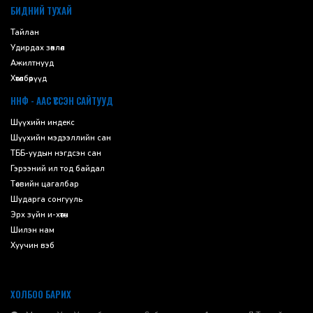
БИДНИЙ ТУХАЙ
Тайлан
Удирдах зөвлөл
Ажилтнууд
Хөтөлбөрүүд
ННФ - ААС ҮҮССЭН САЙТУУД
Шүүхийн индекс
Шүүхийн мэдээллийн сан
ТББ-уудын нэгдсэн сан
Гэрээний ил тод байдал
Төсвийн цагалбар
Шударга сонгууль
Эрх зүйн и-хөтөч
Шилэн нам
Хуучин вэб
ХОЛБОО БАРИХ