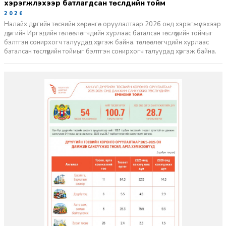
хэрэгжүүлэхээр батлагдсан төслүүдийн тойм
2026-03-30
Налайх дүүргийн төсвийн хөрөнгө оруулалтаар 2026 онд хэрэгжүүлэхээр
дүүргийн Иргэдийн төлөөлөгчдийн хурлаас баталсан төслүүдийн тоймыг
бэлтгэн сонирхогч талуудад хүргэж байна. төлөөлөгчдийн хурлаас
баталсан төслүүдийн тоймыг бэлтгэн сонирхогч талуудад хүргэж байна.