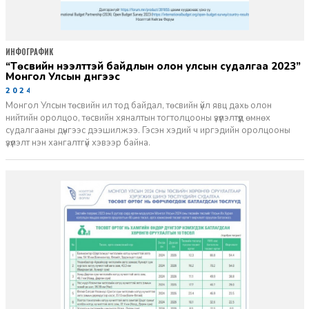
ИНФОГРАФИК
“Төсвийн нээлттэй байдлын олон улсын судалгаа 2023”
Монгол Улсын дүнгээс
2024-06-07
Монгол Улсын төсвийн ил тод байдал, төсвийн үйл явц дахь олон
нийтийн оролцоо, төсвийн хяналтын тогтолцооны үзүүлэлтүүд өмнөх
судалгааны дүнгээс дээшилжээ. Гэсэн хэдий ч иргэдийн оролцооны
үзүүлэлт нэн хангалтгүй хэвээр байна.