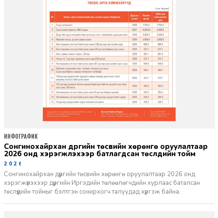
ИНФОГРАФИК
Сонгинохайрхан дүүргийн төсвийн хөрөнгө оруулалтаар
2026 онд хэрэгжүүлэхээр батлагдсан төслүүдийн тойм
2026-04-06
Сонгинохайрхан дүүргийн төсвийн хөрөнгө оруулалтаар 2026 онд
хэрэгжүүлэхээр дүүргийн Иргэдийн төлөөлөгчдийн хурлаас баталсан
төслүүдийн тоймыг бэлтгэн сонирхогч талуудад хүргэж байна.