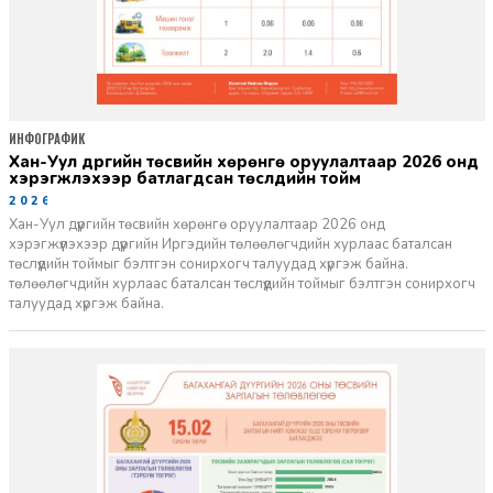
ИНФОГРАФИК
Хан-Уул дүүргийн төсвийн хөрөнгө оруулалтаар 2026 онд
хэрэгжүүлэхээр батлагдсан төслүүдийн тойм
2026-03-18
Хан-Уул дүүргийн төсвийн хөрөнгө оруулалтаар 2026 онд
хэрэгжүүлэхээр дүүргийн Иргэдийн төлөөлөгчдийн хурлаас баталсан
төслүүдийн тоймыг бэлтгэн сонирхогч талуудад хүргэж байна.
төлөөлөгчдийн хурлаас баталсан төслүүдийн тоймыг бэлтгэн сонирхогч
талуудад хүргэж байна.