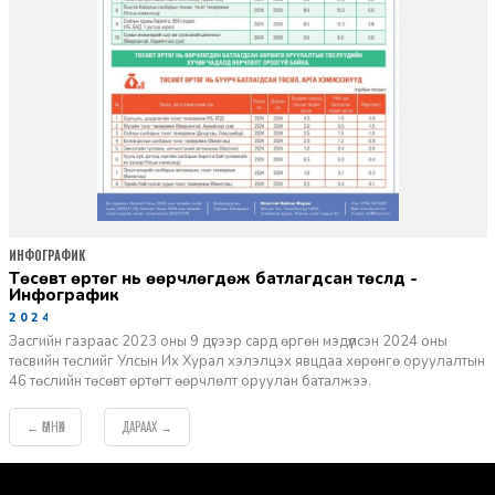
ИНФОГРАФИК
Төсөвт өртөг нь өөрчлөгдөж батлагдсан төслүүд -
Инфографик
2024-03-12
Засгийн газраас 2023 оны 9 дүгээр сард өргөн мэдүүлсэн 2024 оны
төсвийн төслийг Улсын Их Хурал хэлэлцэх явцдаа хөрөнгө оруулалтын
46 төслийн төсөвт өртөгт өөрчлөлт оруулан баталжээ.
ӨМНӨХ
ДАРААХ
←
→
default