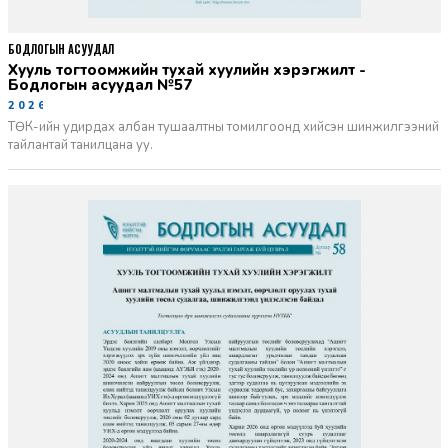
БОДЛОГЫН АСУУДАЛ
Хууль тогтоомжийн тухай хуулийн хэрэгжилт -
Бодлогын асуудал №57
2026-06-02
ТӨК-ийн удирдах албан тушаалтны томилгоонд хийсэн шинжилгээний
тайлантай танилцана уу.