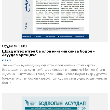
АСУУДАЛ ЭРГЭЦҮҮЛЭЛ
Шүүхэд итгэх итгэл ба олон нийтийн санаа бодол -
Асуудал эргэцүүлэл
2026-06-11
Энэхүү тойм өгүүлэлд шүүхэд итгэх олон нийтийн итгэл хэрхэн
бүрэлддэг, ямар хүчин зүйлсээс хамаарч өөрчлөгддөг, мөн Монгол Улсын
шүүхийн шинэтгэлийн явцад олон нийтийн санаа бодол ямар үүрэгтэй
болохыг онолын болон харьцуулсан судалгааны үүднээс шинжилсэн
болно.