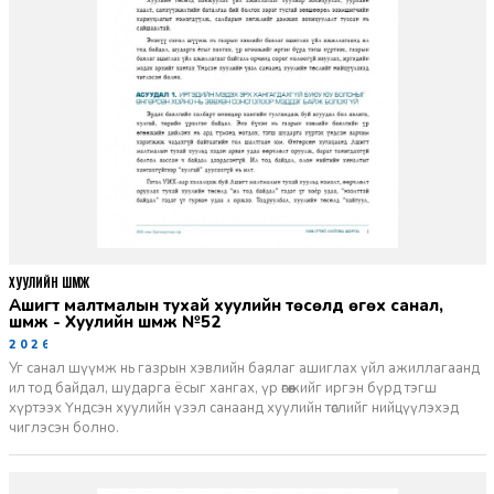
ХУУЛИЙН ШҮҮМЖ
Ашигт малтмалын тухай хуулийн төсөлд өгөх санал,
шүүмж - Хуулийн шүүмж №52
2026-06-29
Уг санал шүүмж нь газрын хэвлийн баялаг ашиглах үйл ажиллагаанд
ил тод байдал, шударга ёсыг хангах, үр өгөөжийг иргэн бүрд тэгш
хүртээх Үндсэн хуулийн үзэл санаанд хуулийн төслийг нийцүүлэхэд
чиглэсэн болно.