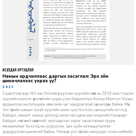
АСУУДАЛ ЭРГЭЦҮҮЛЭЛ
Намын ардчиллаас даргын засаглал: Эрх зүйн
шинэчлэлээс ухрах уу?
2026-07-08
Судалгаагаар АН-аас боловсруулсан хуулийн төсөл нь 2019 оны Үндсэн
хуулийн нэмэлт, өөрчлөлтийн суурь үзэл баримтлал болон Монгол Улсын
ардчилсан институцийн хөгжлийн чиг хандлагатай зөрчилдөж байна. Мөн
Улс төрийн намын тухай хуулийн амин сүнс болсон санхүүгийн ил тод
байдал, хяналт, намын дотоод засаглал дахь эрх мэдлийн тэнцвэрт
байдал, мөнгөний нөлөөллийг хязгаарлах зэрэг засаглалын суурь
механизмыг бүхэлд нь сулруулж, эрх зүйн зохицуулалтыг
дордуулсан шинжтэй байна. Улмаар улс төрийн намуудыг олон нийтийн