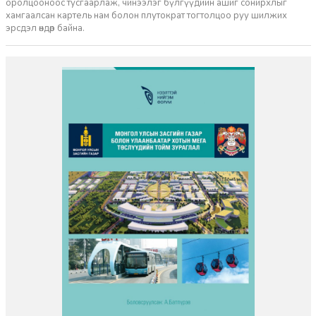
оролцооноос тусгаарлаж, чинээлэг бүлгүүдийн ашиг сонирхлыг
хамгаалсан картель нам болон плутократ тогтолцоо руу шилжих
эрсдэл өндөр байна.