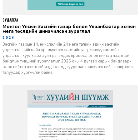
СУДАЛГАА
Монгол Улсын Засгийн газар болон Улаанбаатар хотын
мега төслүүдийн шинэчилсэн зураглал
2026-06-29
Засгийн газрын 14, нийслэлийн 24 мега төслийн эдийн засгийн
үндэслэл, нийгмийн үр нөлөө, хэрэгжилтийн явц, санхүүжилтийн
үндэслэл, хууль эрх зүйн дагалдах процесс, олон нийтэд нээлттэй
байдлын түвшний зураглалыг 2026 оны 4 дүгээр сарын байдлаарх
олон нийтэд нээлттэй мэдээлэлд суурилан шинэчлэснийг сонирхогч
талуудад хүргүүлж байна.