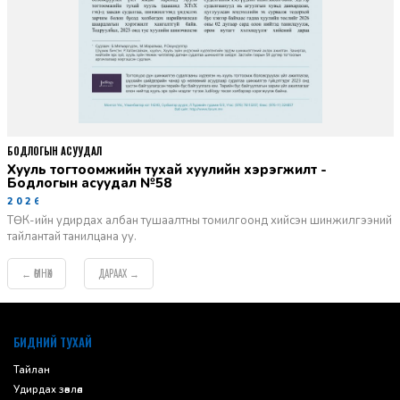
БОДЛОГЫН АСУУДАЛ
Хууль тогтоомжийн тухай хуулийн хэрэгжилт -
Бодлогын асуудал №58
2026-06-02
ТӨК-ийн удирдах албан тушаалтны томилгоонд хийсэн шинжилгээний
тайлантай танилцана уу.
ӨМНӨХ
ДАРААХ
←
→
default
БИДНИЙ ТУХАЙ
Тайлан
Удирдах зөвлөл