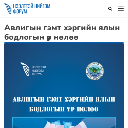
Авлигын гэмт хэргийн ялын
бодлогын үр нөлөө