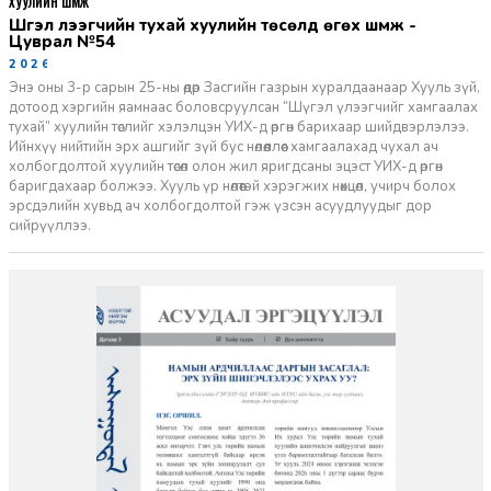
ХУУЛИЙН ШҮҮМЖ
Шүгэл үлээгчийн тухай хуулийн төсөлд өгөх шүүмж -
Цуврал №54
2026-07-27
Энэ оны 3-р сарын 25-ны өдөр Засгийн газрын хуралдаанаар Хууль зүй,
дотоод хэргийн яамнаас боловсруулсан “Шүгэл үлээгчийг хамгаалах
тухай” хуулийн төслийг хэлэлцэн УИХ-д өргөн барихаар шийдвэрлэлээ.
Ийнхүү нийтийн эрх ашгийг зүй бус нөлөөллөөс хамгаалахад чухал ач
холбогдолтой хуулийн төсөл олон жил яригдсаны эцэст УИХ-д өргөн
баригдахаар болжээ. Хууль үр нөлөөтэй хэрэгжих нөхцөл, учирч болох
эрсдэлийн хувьд ач холбогдолтой гэж үзсэн асуудлуудыг дор
сийрүүллээ.