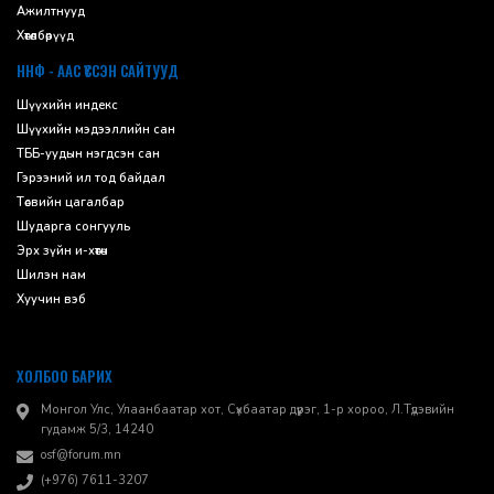
Ажилтнууд
Хөтөлбөрүүд
ННФ - ААС ҮҮССЭН САЙТУУД
Шүүхийн индекс
Шүүхийн мэдээллийн сан
ТББ-уудын нэгдсэн сан
Гэрээний ил тод байдал
Төсвийн цагалбар
Шударга сонгууль
Эрх зүйн и-хөтөч
Шилэн нам
Хуучин вэб
ХОЛБОО БАРИХ
Монгол Улс, Улаанбаатар хот, Сүхбаатар дүүрэг, 1-р хороо, ​Л.Түдэвийн
гудамж 5/3, 14240
osf@forum.mn
(+976) 7611-3207