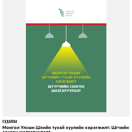
СУДАЛГАА
Монгол Улсын Шүүхийн тухай хуулийн хэрэгжилт: Шүүгчийн
сонгон шалгаруулалт