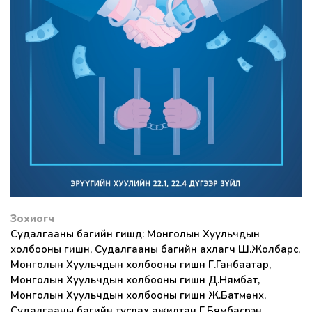
Зохиогч
Судалгааны багийн гишүүд: Монголын Хуульчдын
холбооны гишүүн, Судалгааны багийн ахлагч Ш.Жолбарс,
Монголын Хуульчдын холбооны гишүүн Г.Ганбаатар,
Монголын Хуульчдын холбооны гишүүн Д.Нямбат,
Монголын Хуульчдын холбооны гишүүн Ж.Батмөнх,
Судалгааны багийн туслах ажилтан Г.Бямбасүрэн