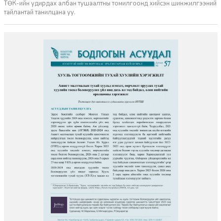
ТӨК-ийн удирдах албан тушаалтны томилгоонд хийсэн шинжилгээний
тайлантай танилцана уу.