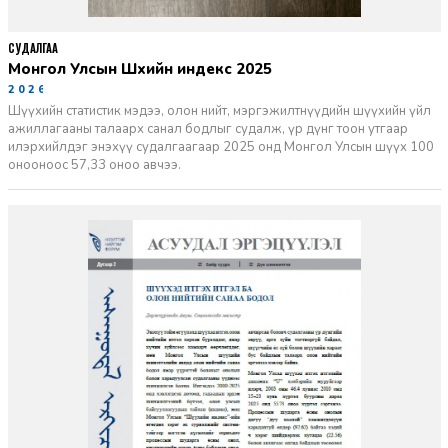
СУДАЛГАА
Монгол Улсын Шүүхийн индекс 2025
2026-06-11
Шүүхийн статистик мэдээ, олон нийт, мэргэжилтнүүдийн шүүхийн үйл
ажиллагааны талаарх санал бодлыг судалж, үр дүнг тоон утгаар
илэрхийлдэг энэхүү судалгаагаар 2025 онд Монгол Улсын шүүх 100
онооноос 57,33 оноо авчээ.