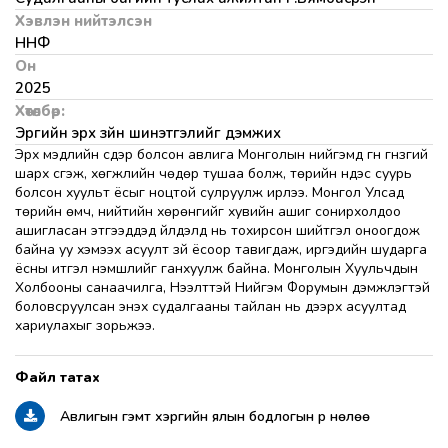
Хэвлэн нийтэлсэн
ННФ
Он
2025
Хөтөлбөр:
Эрүүгийн эрх зүйн шинэтгэлийг дэмжих
Эрх мэдлийн сүүдэр болсон авлига Монголын нийгэмд гүн гүнзгий
шарх үүсгэж, хөгжлийн чөдөр тушаа болж, төрийн үндэс суурь
болсон хуульт ёсыг ноцтой сулруулж ирлээ. Монгол Улсад
төрийн өмч, нийтийн хөрөнгийг хувийн ашиг сонирхолдоо
ашигласан этгээдүүдэд үйлдэлд нь тохирсон шийтгэл оноогдож
байна уу хэмээх асуулт зүй ёсоор тавигдаж, иргэдийн шударга
ёсны итгэл үнэмшлийг ганхуулж байна. Монголын Хуульчдын
Холбооны санаачилга, Нээлттэй Нийгэм Форумын дэмжлэгтэй
боловсруулсан энэхүү судалгааны тайлан нь дээрх асуултад
хариулахыг зорьжээ.
Авлигын гэмт хэргийн ялын бодлогын үр нөлөө