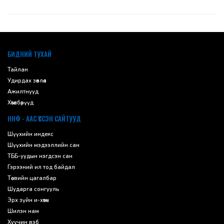
default
БИДНИЙ ТУХАЙ
Тайлан
Удирдах зөвлөл
Ажилтнууд
Хөтөлбөрүүд
ННФ - ААС ҮҮССЭН САЙТУУД
Шүүхийн индекс
Шүүхийн мэдээллийн сан
ТББ-уудын нэгдсэн сан
Гэрээний ил тод байдал
Төсвийн цагалбар
Шударга сонгууль
Эрх зүйн и-хөтөч
Шилэн нам
Хуучин вэб