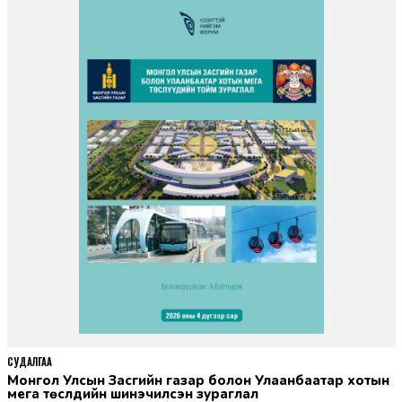
СУДАЛГАА
Монгол Улсын Засгийн газар болон Улаанбаатар хотын
мега төслүүдийн шинэчилсэн зураглал