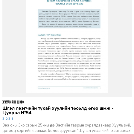
ХУУЛИЙН ШҮҮМЖ
Шүгэл үлээгчийн тухай хуулийн төсөлд өгөх шүүмж -
Цуврал №54
2026-07-27
Энэ оны 3-р сарын 25-ны өдөр Засгийн газрын хуралдаанаар Хууль зүй,
дотоод хэргийн яамнаас боловсруулсан “Шүгэл үлээгчийг хамгаалах