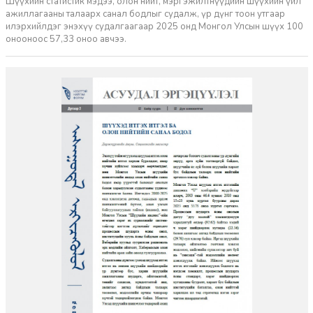
Шүүхийн статистик мэдээ, олон нийт, мэргэжилтнүүдийн шүүхийн үйл
ажиллагааны талаарх санал бодлыг судалж, үр дүнг тоон утгаар
илэрхийлдэг энэхүү судалгаагаар 2025 онд Монгол Улсын шүүх 100
онооноос 57,33 оноо авчээ.