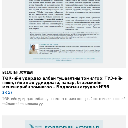
БОДЛОГЫН АСУУДАЛ
ТӨК-ийн удирдах албан тушаалтны томилгоо: ТУЗ-ийн
гишүүн, гүйцэтгэх удирдлага, чанар, бүтээмжийн
менежерийн томилгоо - Бодлогын асуудал №56
2026-06-02
ТӨК-ийн удирдах албан тушаалтны томилгоонд хийсэн шинжилгээний
тайлантай танилцана уу.