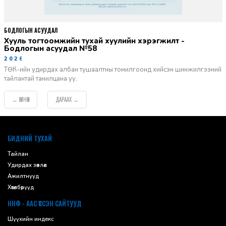
БОДЛОГЫН АСУУДАЛ
Хууль тогтоомжийн тухай хуулийн хэрэгжилт -
Бодлогын асуудал №58
2026-06-02
ТӨК-ийн удирдах албан тушаалтны томилгоонд хийсэн шинжилгээний
тайлантай танилцана уу.
ӨМНӨХ
ДАРААХ
←
→
default
БИДНИЙ ТУХАЙ
Тайлан
Удирдах зөвлөл
Ажилтнууд
Хөтөлбөрүүд
ННФ - ААС ҮҮССЭН САЙТУУД
Шүүхийн индекс