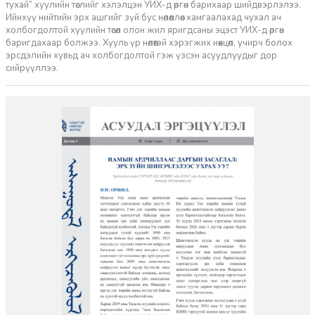
тухай” хуулийн төслийг хэлэлцэн УИХ-д өргөн барихаар шийдвэрлэлээ.
Ийнхүү нийтийн эрх ашгийг зүй бус нөлөөллөөс хамгаалахад чухал ач
холбогдолтой хуулийн төсөл олон жил яригдсаны эцэст УИХ-д өргөн
баригдахаар болжээ. Хууль үр нөлөөтэй хэрэгжих нөхцөл, учирч болох
эрсдэлийн хувьд ач холбогдолтой гэж үзсэн асуудлуудыг дор
сийрүүллээ.