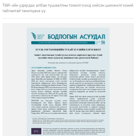
ТӨК-ийн удирдах албан тушаалтны томилгоонд хийсэн шинжилгээний
тайлантай танилцана уу.