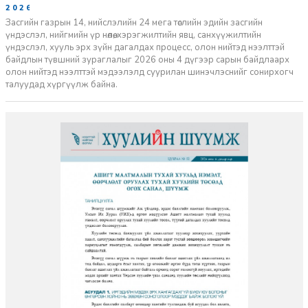
2026-06-29
Засгийн газрын 14, нийслэлийн 24 мега төслийн эдийн засгийн
үндэслэл, нийгмийн үр нөлөө, хэрэгжилтийн явц, санхүүжилтийн
үндэслэл, хууль эрх зүйн дагалдах процесс, олон нийтэд нээлттэй
байдлын түвшний зураглалыг 2026 оны 4 дүгээр сарын байдлаарх
олон нийтэд нээлттэй мэдээлэлд суурилан шинэчлэснийг сонирхогч
талуудад хүргүүлж байна.