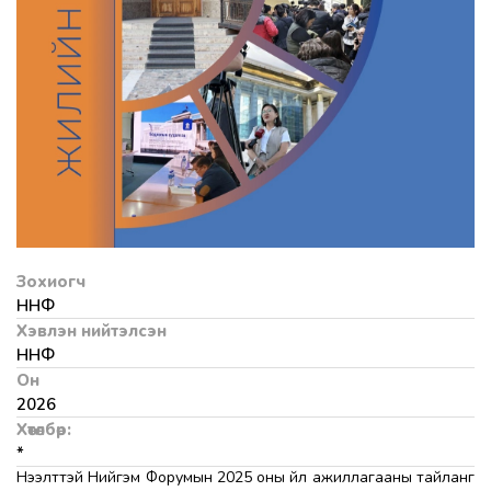
Зохиогч
ННФ
Хэвлэн нийтэлсэн
ННФ
Он
2026
Хөтөлбөр:
*
Нээлттэй Нийгэм Форумын 2025 оны үйл ажиллагааны тайланг