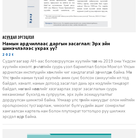
АСУУДАЛ ЭРГЭЦҮҮЛЭЛ
Намын ардчиллаас даргын засаглал: Эрх зүйн
шинэчлэлээс ухрах уу?
2026-07-08
Судалгаагаар АН-аас боловсруулсан хуулийн төсөл нь 2019 оны Үндсэн
хуулийн нэмэлт, өөрчлөлтийн суурь үзэл баримтлал болон Монгол Улсын
ардчилсан институцийн хөгжлийн чиг хандлагатай зөрчилдөж байна. Мөн
Улс төрийн намын тухай хуулийн амин сүнс болсон санхүүгийн ил тод
байдал, хяналт, намын дотоод засаглал дахь эрх мэдлийн тэнцвэрт
байдал, мөнгөний нөлөөллийг хязгаарлах зэрэг засаглалын суурь
механизмыг бүхэлд нь сулруулж, эрх зүйн зохицуулалтыг
дордуулсан шинжтэй байна. Улмаар улс төрийн намуудыг олон нийтийн
оролцооноос тусгаарлаж, чинээлэг бүлгүүдийн ашиг сонирхлыг
хамгаалсан картель нам болон плутократ тогтолцоо руу шилжих
эрсдэл өндөр байна.