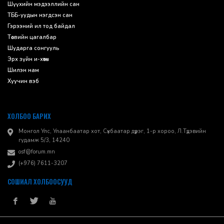
Шүүхийн мэдээллийн сан
ТББ-уудын нэгдсэн сан
Гэрээний ил тод байдал
Төсвийн цагалбар
Шударга сонгууль
Эрх зүйн и-хөтөч
Шилэн нам
Хуучин вэб
ХОЛБОО БАРИХ
Монгол Улс, Улаанбаатар хот, Сүхбаатар дүүрэг, 1-р хороо, ​Л.Түдэвийн
гудамж 5/3, 14240
osf@forum.mn
(+976) 7611-3207
СОШИАЛ ХОЛБООСУУД