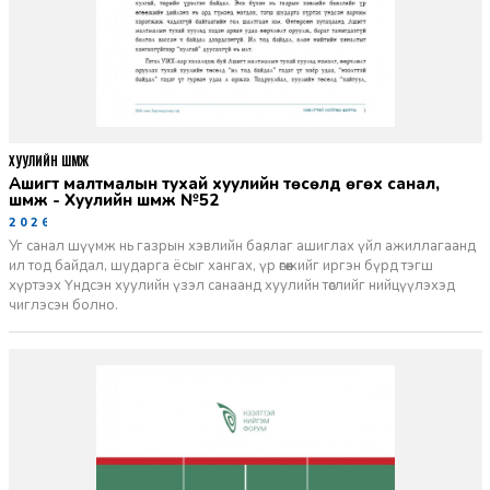
ХУУЛИЙН ШҮҮМЖ
Ашигт малтмалын тухай хуулийн төсөлд өгөх санал,
шүүмж - Хуулийн шүүмж №52
2026-06-29
Уг санал шүүмж нь газрын хэвлийн баялаг ашиглах үйл ажиллагаанд
ил тод байдал, шударга ёсыг хангах, үр өгөөжийг иргэн бүрд тэгш
хүртээх Үндсэн хуулийн үзэл санаанд хуулийн төслийг нийцүүлэхэд
чиглэсэн болно.