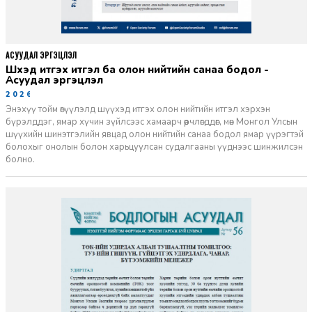
АСУУДАЛ ЭРГЭЦҮҮЛЭЛ
Шүүхэд итгэх итгэл ба олон нийтийн санаа бодол -
Асуудал эргэцүүлэл
2026-06-11
Энэхүү тойм өгүүлэлд шүүхэд итгэх олон нийтийн итгэл хэрхэн
бүрэлддэг, ямар хүчин зүйлсээс хамаарч өөрчлөгддөг, мөн Монгол Улсын
шүүхийн шинэтгэлийн явцад олон нийтийн санаа бодол ямар үүрэгтэй
болохыг онолын болон харьцуулсан судалгааны үүднээс шинжилсэн
болно.