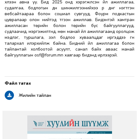
хүлээн авна уу. Бид 2025 онд хэрэгжүүлсэн үйл ажиллагаа,
судалгаа, бодлогын дүн шинжилгээнийхээ үр дүнг нэгтгэн
вебсайтаараа болон сошиал сувгууд, Фоурм подкастын
цувралаар олон нийтэд түгээн ажиллав. Бидэнтэй хамтран
ажилласан төрийн болон төрийн бус байгууллагууд,
судлаачид, мэргэжилтнүүд, мөн манай үйл ажиллагаанд оролцож
мэдлэг, туршлага, үзэл бодлоо хуваалцдаг иргэддээ гүн
талархал илэрхийлж байна. Бидний үйл ажиллагаа болон
тайлантай холбоотой асуулт, санал байх аваас манай
байгууллагын
osf@forum.mn
хаягаар бидэнд ирүүлээрэй.
Жилийн тайлан