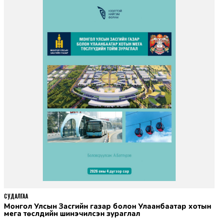
СУДАЛГАА
Монгол Улсын Засгийн газар болон Улаанбаатар хотын
мега төслүүдийн шинэчилсэн зураглал