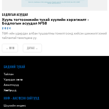
БОДЛОГЫН АСУУДАЛ
Хууль тогтоомжийн тухай хуулийн хэрэгжилт -
Бодлогын асуудал №58
2026-06-02
ТӨК-ийн удирдах албан тушаалтны томилгоонд хийсэн шинжилгээний
тайлантай танилцана уу.
ӨМНӨХ
ДАРААХ
←
→
default
БИДНИЙ ТУХАЙ
Тайлан
Удирдах зөвлөл
Ажилтнууд
Хөтөлбөрүүд
ННФ - ААС ҮҮССЭН САЙТУУД
Шүүхийн индекс