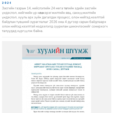
2026-06-29
Засгийн газрын 14, нийслэлийн 24 мега төслийн эдийн засгийн
үндэслэл, нийгмийн үр нөлөө, хэрэгжилтийн явц, санхүүжилтийн
үндэслэл, хууль эрх зүйн дагалдах процесс, олон нийтэд нээлттэй
байдлын түвшний зураглалыг 2026 оны 4 дүгээр сарын байдлаарх
олон нийтэд нээлттэй мэдээлэлд суурилан шинэчлэснийг сонирхогч
талуудад хүргүүлж байна.