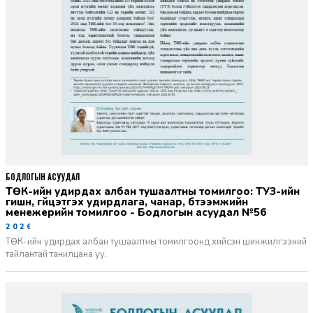
БОДЛОГЫН АСУУДАЛ
ТӨК-ийн удирдах албан тушаалтны томилгоо: ТУЗ-ийн
гишүүн, гүйцэтгэх удирдлага, чанар, бүтээмжийн
менежерийн томилгоо - Бодлогын асуудал №56
2026-06-02
ТӨК-ийн удирдах албан тушаалтны томилгоонд хийсэн шинжилгээний
тайлантай танилцана уу.