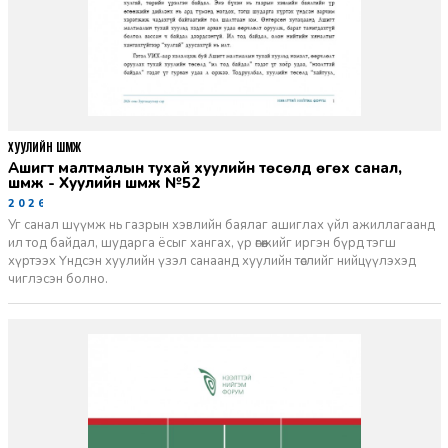
ХУУЛИЙН ШҮҮМЖ
Ашигт малтмалын тухай хуулийн төсөлд өгөх санал,
шүүмж - Хуулийн шүүмж №52
2026-06-29
Уг санал шүүмж нь газрын хэвлийн баялаг ашиглах үйл ажиллагаанд
ил тод байдал, шударга ёсыг хангах, үр өгөөжийг иргэн бүрд тэгш
хүртээх Үндсэн хуулийн үзэл санаанд хуулийн төслийг нийцүүлэхэд
чиглэсэн болно.