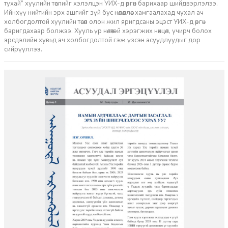
тухай” хуулийн төслийг хэлэлцэн УИХ-д өргөн барихаар шийдвэрлэлээ.
Ийнхүү нийтийн эрх ашгийг зүй бус нөлөөллөөс хамгаалахад чухал ач
холбогдолтой хуулийн төсөл олон жил яригдсаны эцэст УИХ-д өргөн
баригдахаар болжээ. Хууль үр нөлөөтэй хэрэгжих нөхцөл, учирч болох
эрсдэлийн хувьд ач холбогдолтой гэж үзсэн асуудлуудыг дор
сийрүүллээ.