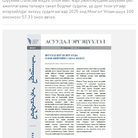
Шүүхийн статистик мэдээ, олон нийт, мэргэжилтнүүдийн шүүхийн үйл
ажиллагааны талаарх санал бодлыг судалж, үр дүнг тоон утгаар
илэрхийлдэг энэхүү судалгаагаар 2025 онд Монгол Улсын шүүх 100
онооноос 57,33 оноо авчээ.