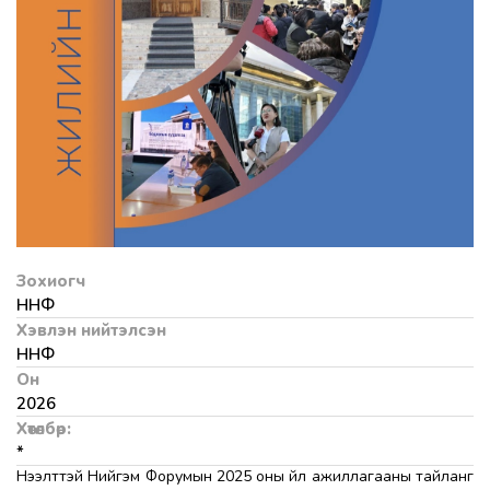
Зохиогч
ННФ
Хэвлэн нийтэлсэн
ННФ
Он
2026
Хөтөлбөр:
*
Нээлттэй Нийгэм Форумын 2025 оны үйл ажиллагааны тайланг