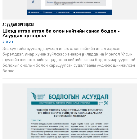
АСУУДАЛ ЭРГЭЦҮҮЛЭЛ
Шүүхэд итгэх итгэл ба олон нийтийн санаа бодол -
Асуудал эргэцүүлэл
2026-06-11
Энэхүү тойм өгүүлэлд шүүхэд итгэх олон нийтийн итгэл хэрхэн
бүрэлддэг, ямар хүчин зүйлсээс хамаарч өөрчлөгддөг, мөн Монгол Улсын
шүүхийн шинэтгэлийн явцад олон нийтийн санаа бодол ямар үүрэгтэй
болохыг онолын болон харьцуулсан судалгааны үүднээс шинжилсэн
болно.