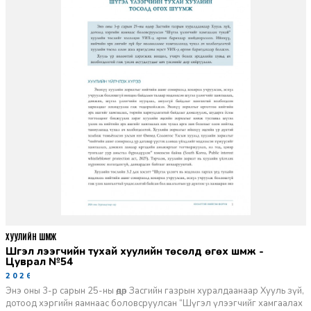
ХУУЛИЙН ШҮҮМЖ
Шүгэл үлээгчийн тухай хуулийн төсөлд өгөх шүүмж -
Цуврал №54
2026-07-27
Энэ оны 3-р сарын 25-ны өдөр Засгийн газрын хуралдаанаар Хууль зүй,
дотоод хэргийн яамнаас боловсруулсан “Шүгэл үлээгчийг хамгаалах