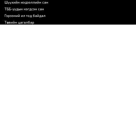
Шүүхийн мэдээллийн сан
ТББ-уудын нэгдсэн сан
Гэрээний ил тод байдал
Төсвийн цагалбар
Шударга сонгууль
Эрх зүйн и-хөтөч
Шилэн нам
Хуучин вэб
ХОЛБОО БАРИХ
Монгол Улс, Улаанбаатар хот, Сүхбаатар дүүрэг, 1-р хороо, ​Л.Түдэвийн
гудамж 5/3, 14240
osf@forum.mn
(+976) 7611-3207
СОШИАЛ ХОЛБООСУУД