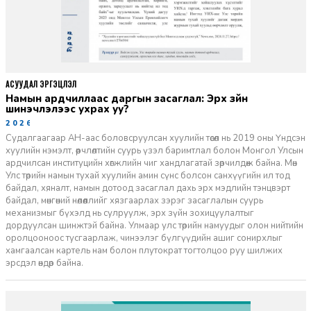
АСУУДАЛ ЭРГЭЦҮҮЛЭЛ
Намын ардчиллаас даргын засаглал: Эрх зүйн
шинэчлэлээс ухрах уу?
2026-07-08
Судалгаагаар АН-аас боловсруулсан хуулийн төсөл нь 2019 оны Үндсэн
хуулийн нэмэлт, өөрчлөлтийн суурь үзэл баримтлал болон Монгол Улсын
ардчилсан институцийн хөгжлийн чиг хандлагатай зөрчилдөж байна. Мөн
Улс төрийн намын тухай хуулийн амин сүнс болсон санхүүгийн ил тод
байдал, хяналт, намын дотоод засаглал дахь эрх мэдлийн тэнцвэрт
байдал, мөнгөний нөлөөллийг хязгаарлах зэрэг засаглалын суурь
механизмыг бүхэлд нь сулруулж, эрх зүйн зохицуулалтыг
дордуулсан шинжтэй байна. Улмаар улс төрийн намуудыг олон нийтийн
оролцооноос тусгаарлаж, чинээлэг бүлгүүдийн ашиг сонирхлыг
хамгаалсан картель нам болон плутократ тогтолцоо руу шилжих
эрсдэл өндөр байна.