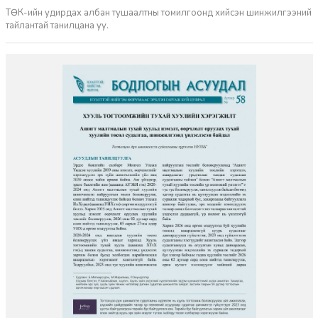
ТӨК-ийн удирдах албан тушаалтны томилгоонд хийсэн шинжилгээний
тайлантай танилцана уу.