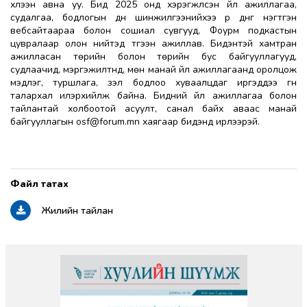
хүлээн авна уу. Бид 2025 онд хэрэгжүүлсэн үйл ажиллагаа,
судалгаа, бодлогын дүн шинжилгээнийхээ үр дүнг нэгтгэн
вебсайтаараа болон сошиал сувгууд, Фоурм подкастын
цувралаар олон нийтэд түгээн ажиллав. Бидэнтэй хамтран
ажилласан төрийн болон төрийн бус байгууллагууд,
судлаачид, мэргэжилтнүүд, мөн манай үйл ажиллагаанд оролцож
мэдлэг, туршлага, үзэл бодлоо хуваалцдаг иргэддээ гүн
талархал илэрхийлж байна. Бидний үйл ажиллагаа болон
тайлантай холбоотой асуулт, санал байх аваас манай
байгууллагын
osf@forum.mn
хаягаар бидэнд ирүүлээрэй.
Жилийн тайлан