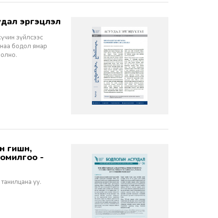
дал эргэцүүлэл
хүчин зүйлсээс
санаа бодол ямар
болно.
томилгоо -
 танилцана уу.