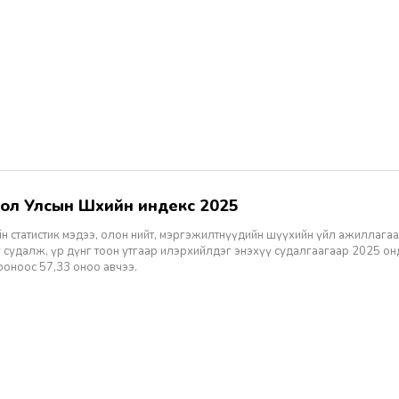
гол Улсын Шүүхийн индекс 2025
н статистик мэдээ, олон нийт, мэргэжилтнүүдийн шүүхийн үйл ажиллагаа
 судалж, үр дүнг тоон утгаар илэрхийлдэг энэхүү судалгаагаар 2025 о
ооноос 57,33 оноо авчээ.