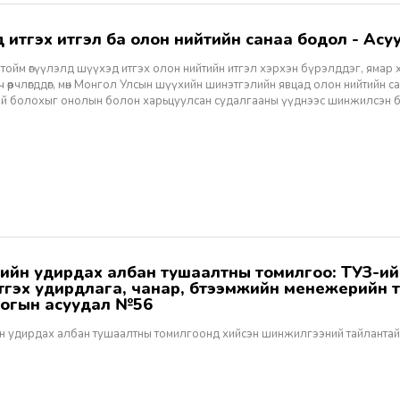
хэд итгэх итгэл ба олон нийтийн санаа бодол - Асуу
тойм өгүүлэлд шүүхэд итгэх олон нийтийн итгэл хэрхэн бүрэлддэг, ямар 
 өөрчлөгддөг, мөн Монгол Улсын шүүхийн шинэтгэлийн явцад олон нийтийн 
эй болохыг онолын болон харьцуулсан судалгааны үүднээс шинжилсэн 
этгэх удирдлага, чанар, бүтээмжийн менежерийн 
огын асуудал №56
н удирдах албан тушаалтны томилгоонд хийсэн шинжилгээний тайлантай