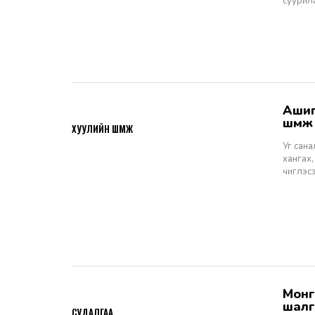
суурил
Ашигт малтмалын тухай хуулийн төсөлд өгөх санал, шүүмж - Хуулийн
2026-06-29
шүүм
ХУУЛИЙН ШҮҮМЖ
Уг сан
хангах,
чиглэс
Монгол Улсын Шүүхийн тухай хуулийн хэрэгжилт: Шүүгчийн сонгон
2026-06-19
шалг
СУДАЛГАА