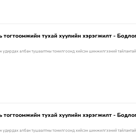
н удирдах албан тушаалтны томилгоонд хийсэн шинжилгээний тайлантай
н удирдах албан тушаалтны томилгоонд хийсэн шинжилгээний тайлантай