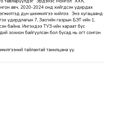
го төвлөрүүлдэг “Эрдэнэс Монгол” ХХК,
онгон авч, 2020-2024 онд хийгдсэн удирдах
эгжилтэд дүн шинжилгээ хийлээ. Энэ хугацаанд
гэх удирдлагын 7, Засгийн газрын БЭТ-ийн 1,
сэн байна. Ингэхдээ ТУЗ-ийн хараат бус
ий зохион байгуулсан бол бусад нь огт сонгон
нжилгээний тайлантай танилцана уу.