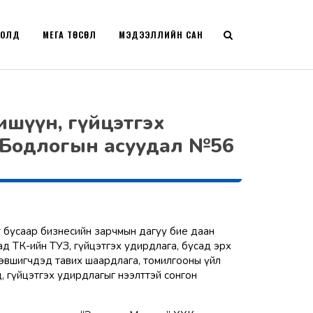
РОЛД
МЕГА ТӨСӨЛ
МЭДЭЭЛЛИЙН САН
ишүүн, гүйцэтгэх
- Бодлогын асуудал №56
ат бусаар бизнесийн зарчмын дагуу бие даан
д ТӨК-ийн ТУЗ, гүйцэтгэх удирдлага, бусад эрх
дэвшигчдэд тавих шаардлага, томилгооны үйл
, гүйцэтгэх удирдлагыг нээлттэй сонгон