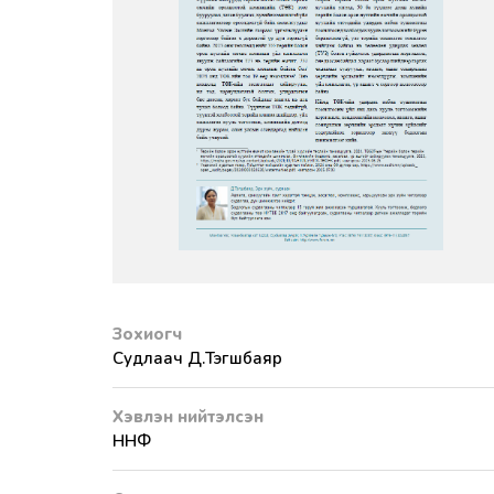
Зохиогч
Судлаач Д.Тэгшбаяр
Хэвлэн нийтэлсэн
ННФ