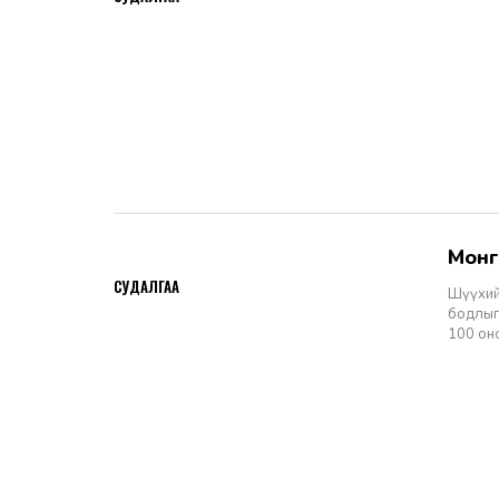
Мон
2026-06-11
СУДАЛГАА
Шүүхий
бодлыг
100 он