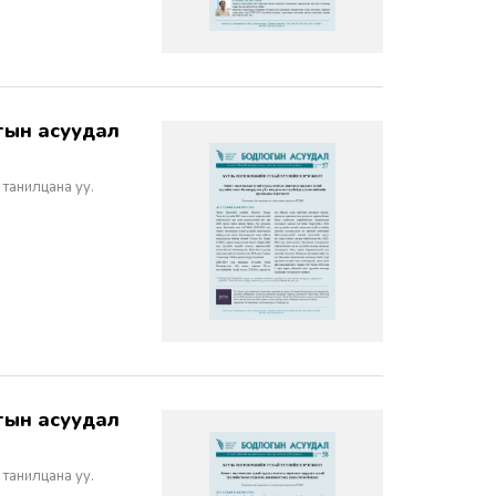
 танилцана уу.
 танилцана уу.