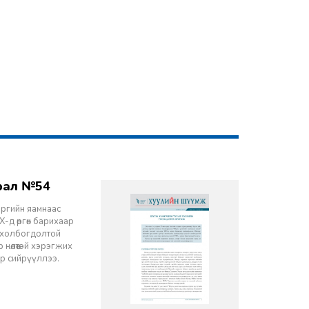
врал №54
эргийн яамнаас
-д өргөн барихаар
ч холбогдолтой
 нөлөөтэй хэрэгжих
ор сийрүүллээ.