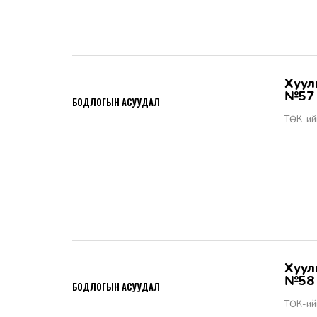
Хууль тогтоомжийн тухай хуулийн хэрэгжилт - Бодлогын асуудал
2026-06-02
№57
БОДЛОГЫН АСУУДАЛ
ТӨК-ий
Хууль тогтоомжийн тухай хуулийн хэрэгжилт - Бодлогын асуудал
2026-06-02
№58
БОДЛОГЫН АСУУДАЛ
ТӨК-ий