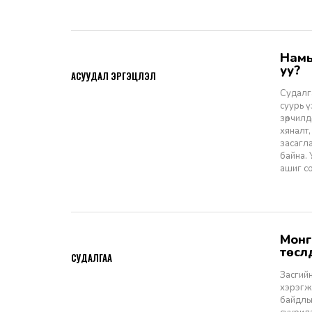
Намын ардчиллаас даргын засаглал: Эрх зүйн шинэчлэлээс ухрах
2026-07-08
уу?
АСУУДАЛ ЭРГЭЦҮҮЛЭЛ
Судалга
суурь 
зөрчилд
хяналт,
засагл
байна.
ашиг со
Монгол Улсын Засгийн газар болон Улаанбаатар хотын мега
2026-06-29
төсл
СУДАЛГАА
Засгийн
хэрэгжи
байдлы