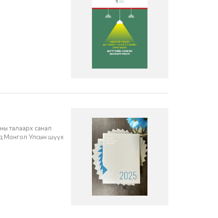
ны талаарх санал
нд Монгол Улсын шүүх