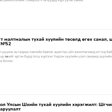
ан шинэчлэснийг сонирхогч талуудад хүргүүлж байна.
ж №52
ал шүүмж нь газрын хэвлийн баялаг ашиглах үйл ажиллагаанд ил тод ба
 үр өгөөжийг иргэн бүрд тэгш хүртээх Үндсэн хуулийн үзэл санаанд хуулийн
эн болно.
аруулалт