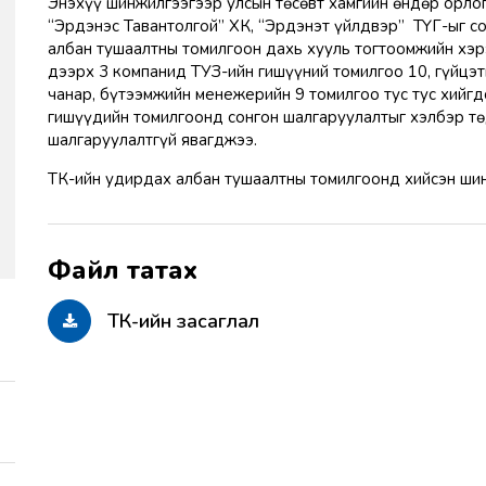
Энэхүү шинжилгээгээр улсын төсөвт хамгийн өндөр орло
“Эрдэнэс Тавантолгой” ХК, “Эрдэнэт үйлдвэр” ТӨҮГ-ыг с
албан тушаалтны томилгоон дахь хууль тогтоомжийн хэр
дээрх 3 компанид ТУЗ-ийн гишүүний томилгоо 10, гүйцэт
чанар, бүтээмжийн менежерийн 9 томилгоо тус тус хийгд
гишүүдийн томилгоонд сонгон шалгаруулалтыг хэлбэр төд
шалгаруулалтгүй явагджээ.
ТӨК-ийн удирдах албан тушаалтны томилгоонд хийсэн ши
ТӨК-ийн засаглал