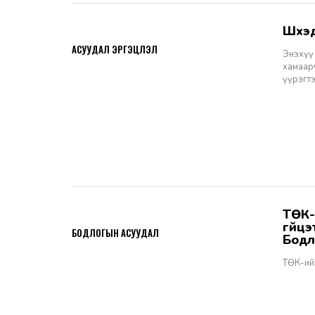
Шүү
2026-06-11
АСУУДАЛ ЭРГЭЦҮҮЛЭЛ
Энэхүү 
хамаарч
үүрэгт
ТӨК-ийн удирдах албан тушаалтны томилгоо: ТУЗ-ийн гишүүн,
2026-06-02
гүйц
БОДЛОГЫН АСУУДАЛ
Бодл
ТӨК-ий