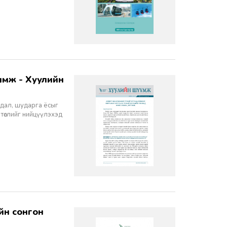
йдал, шударга ёсыг
 төслийг нийцүүлэхэд