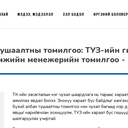
УХАЙ
МЭДЭЭ, МЭДЭЭЛЭЛ
ҮЗЭЛ БОДОЛ
ИРГЭНИЙ БОЛОВС
тушаалтны томилгоо: ТУЗ-ийн г
ээмжийн менежерийн томилгоо 
ТӨК-ийн засаглалын нэг чухал шаардлага нь төрөөс хара
ажиллах явдал билээ. Энэхүү хараат бус байдлыг хангаха
бүхий албан тушаалтны томилгоо нэн чухал бөгөөд нэр 
явцыг нарийвчлан зохицуулж, ТУЗ-ийн хараат бус гишүүд
шалгаруулах учиртай.