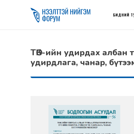
БИДНИЙ Т
ТӨК-ийн удирдах албан 
удирдлага, чанар, бүт