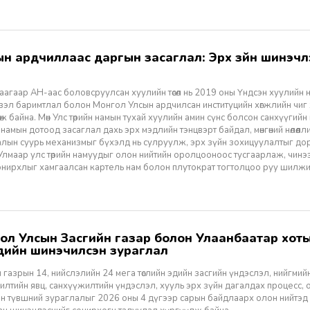
агаар АН-аас боловсруулсан хуулийн төсөл нь 2019 оны Үндсэн хуулийн нэм
үзэл баримтлал болон Монгол Улсын ардчилсан институцийн хөгжлийн чиг
өж байна. Мөн Улс төрийн намын тухай хуулийн амин сүнс болсон санхүүгийн
 намын дотоод засаглал дахь эрх мэдлийн тэнцвэрт байдал, мөнгөний нөлөөл
алын суурь механизмыг бүхэлд нь сулруулж, эрх зүйн зохицуулалтыг д
 Улмаар улс төрийн намуудыг олон нийтийн оролцооноос тусгаарлаж, чин
нирхлыг хамгаалсан картель нам болон плутократ тогтолцоо руу шилжих 
үүдийн шинэчилсэн зураглал
 газрын 14, нийслэлийн 24 мега төслийн эдийн засгийн үндэслэл, нийгмийн үр
лтийн явц, санхүүжилтийн үндэслэл, хууль эрх зүйн дагалдах процесс, 
н түвшний зураглалыг 2026 оны 4 дүгээр сарын байдлаарх олон нийтэд