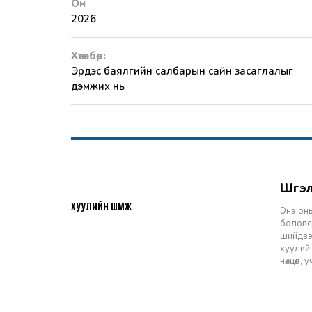
Он
2026
Хөтөлбөр:
Эрдэс баялгийн салбарын сайн засаглалыг
дэмжих нь
Шү
2026-07-27
ХУУЛИЙН ШҮҮМЖ
Энэ оны
боловср
шийдвэр
хуулийн
нөхцөл,