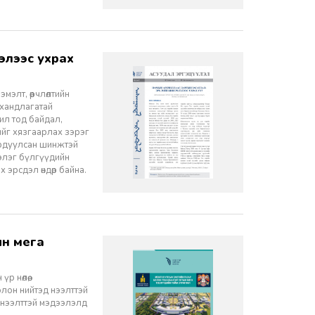
элт, өөрчлөлтийн
 хандлагатай
 ил тод байдал,
лийг хязгаарлах зэрэг
ордуулсан шинжтэй
ээлэг бүлгүүдийн
эрсдэл өндөр байна.
 нөлөө,
олон нийтэд нээлттэй
 нээлттэй мэдээлэлд