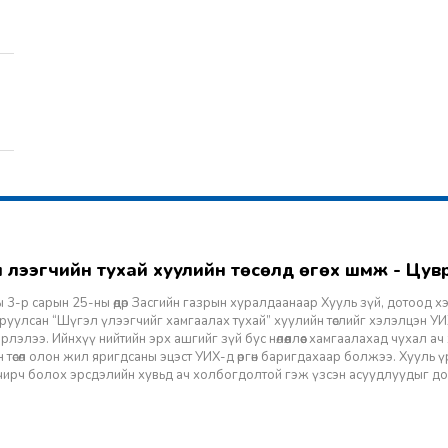
гэл үлээгчийн тухай хуулийн төсөлд өгөх шүүмж - Цу
 3-р сарын 25-ны өдөр Засгийн газрын хуралдаанаар Хууль зүй, дотоод х
уулсан “Шүгэл үлээгчийг хамгаалах тухай” хуулийн төслийг хэлэлцэн УИХ
лэлээ. Ийнхүү нийтийн эрх ашгийг зүй бус нөлөөллөөс хамгаалахад чухал а
 төсөл олон жил яригдсаны эцэст УИХ-д өргөн баригдахаар болжээ. Хууль үр
 учирч болох эрсдэлийн хувьд ач холбогдолтой гэж үзсэн асуудлуудыг д