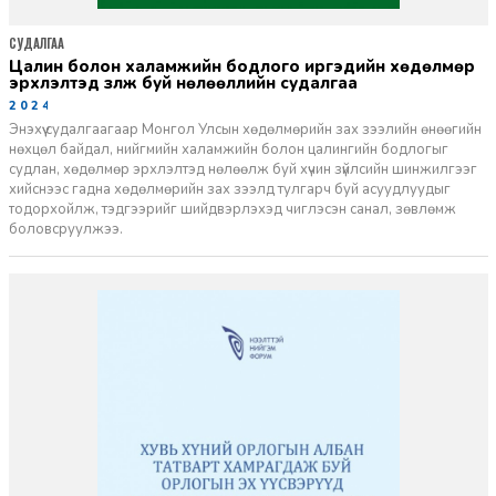
СУДАЛГАА
Цалин болон халамжийн бодлого иргэдийн хөдөлмөр
эрхлэлтэд үзүүлж буй нөлөөллийн судалгаа
2024-02-28
Энэхүү судалгаагаар Монгол Улсын хөдөлмөрийн зах зээлийн өнөөгийн
нөхцөл байдал, нийгмийн халамжийн болон цалингийн бодлогыг
судлан, хөдөлмөр эрхлэлтэд нөлөөлж буй хүчин зүйлсийн шинжилгээг
хийснээс гадна хөдөлмөрийн зах зээлд тулгарч буй асуудлуудыг
тодорхойлж, тэдгээрийг шийдвэрлэхэд чиглэсэн санал, зөвлөмж
боловсруулжээ.