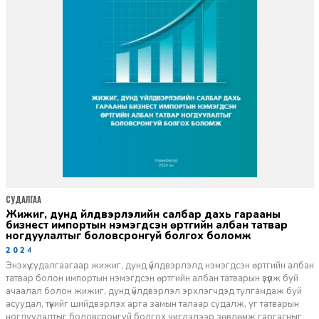
СУДАЛГАА
Жижиг, дунд үйлдвэрлэлийн салбар дахь гарааны
бизнест импортын нэмэгдсэн өртгийн албан татвар
ногдуулалтыг боловсронгуй болгох боломж
2024-03-28
Энэхүү судалгаагаар жижиг, дунд үйлдвэрлэлд нэмэгдсэн өртгийн албан
татвар болон импортын нэмэгдсэн өртгийн албан татварын үзүүлж буй
ачаалал болон жижиг, дунд үйлдвэрлэл эрхлэгчдэд тулгамдаж буй
асуудал, түүнийг шийдвэрлэх арга замын талаар судалж, уг татварын
ногдуулалтыг боловсронгуй болгох чиглэлээр зөвлөмж гаргасныг