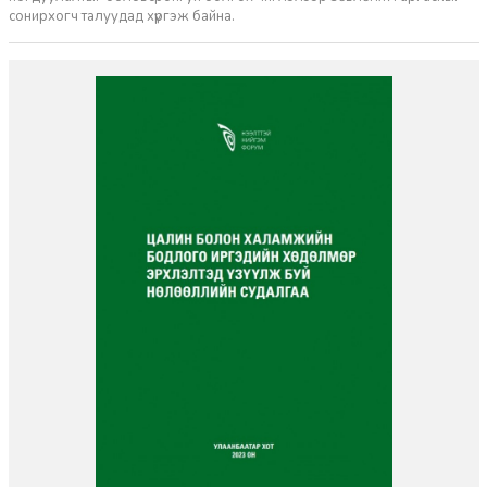
сонирхогч талуудад хүргэж байна.