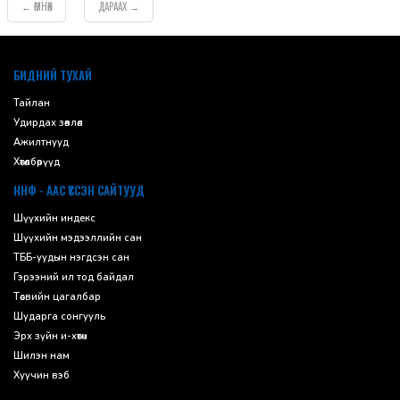
ӨМНӨХ
ДАРААХ
←
→
default
БИДНИЙ ТУХАЙ
Тайлан
Удирдах зөвлөл
Ажилтнууд
Хөтөлбөрүүд
ННФ - ААС ҮҮССЭН САЙТУУД
Шүүхийн индекс
Шүүхийн мэдээллийн сан
ТББ-уудын нэгдсэн сан
Гэрээний ил тод байдал
Төсвийн цагалбар
Шударга сонгууль
Эрх зүйн и-хөтөч
Шилэн нам
Хуучин вэб