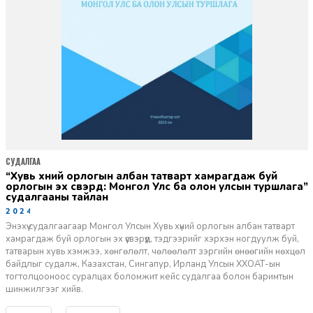
СУДАЛГАА
“Хувь хүний орлогын албан татварт хамрагдаж буй
орлогын эх үүсвэрүүд: Монгол Улс ба олон улсын туршлага”
судалгааны тайлан
2024-01-31
Энэхүү судалгаагаар Монгол Улсын Хувь хүний орлогын албан татварт
хамрагдаж буй орлогын эх үүсвэрүүд, тэдгээрийг хэрхэн ногдуулж буй,
татварын хувь хэмжээ, хөнгөлөлт, чөлөөлөлт зэргийн өнөөгийн нөхцөл
байдлыг судалж, Казахстан, Сингапур, Ирланд Улсын ХХОАТ-ын
тогтолцооноос суралцах боломжит кейс судалгаа болон баримтын
шинжилгээг хийв.