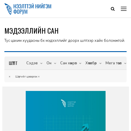
МЭДЭЭЛЛИЙН САН
Тус цахим хуудасны бүх мэдээллийг доорх шүүлтээр хайх боломжтой.
ШҮҮЛТ
Сэдэв
Он
Сан хөмрөг
Хөтөлбөр
Мега төсөл
×
Шүүлтийг цэвэрлэх
×