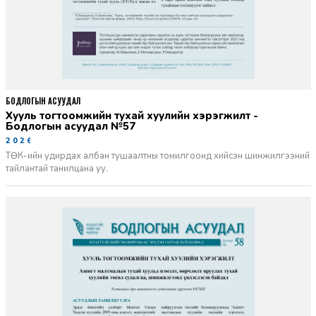
БОДЛОГЫН АСУУДАЛ
Хууль тогтоомжийн тухай хуулийн хэрэгжилт -
Бодлогын асуудал №57
2026-06-02
ТӨК-ийн удирдах албан тушаалтны томилгоонд хийсэн шинжилгээний
тайлантай танилцана уу.