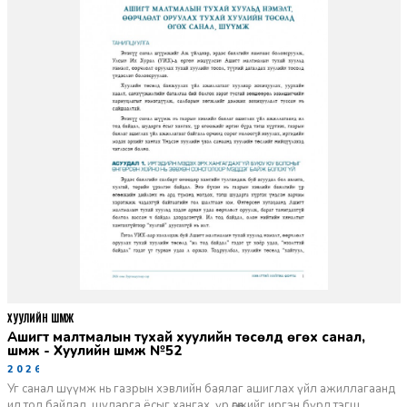
ХУУЛИЙН ШҮҮМЖ
Ашигт малтмалын тухай хуулийн төсөлд өгөх санал,
шүүмж - Хуулийн шүүмж №52
2026-06-29
Уг санал шүүмж нь газрын хэвлийн баялаг ашиглах үйл ажиллагаанд
ил тод байдал, шударга ёсыг хангах, үр өгөөжийг иргэн бүрд тэгш