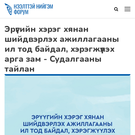
Эрүүгийн хэрэг хянан
шийдвэрлэх ажиллагааны
ил тод байдал, хэрэгжүүлэх
арга зам - Судалгааны
тайлан