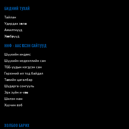
БИДНИЙ ТУХАЙ
Тайлан
Удирдах зөвлөл
Ажилтнууд
Хөтөлбөрүүд
ННФ - ААС ҮҮССЭН САЙТУУД
Шүүхийн индекс
Шүүхийн мэдээллийн сан
ТББ-уудын нэгдсэн сан
Гэрээний ил тод байдал
Төсвийн цагалбар
Шударга сонгууль
Эрх зүйн и-хөтөч
Шилэн нам
Хуучин вэб
ХОЛБОО БАРИХ