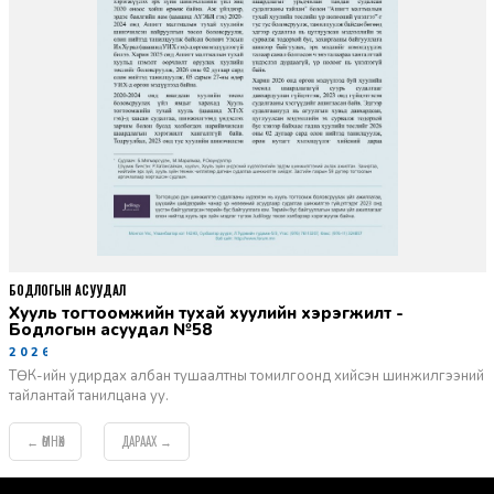
БОДЛОГЫН АСУУДАЛ
Хууль тогтоомжийн тухай хуулийн хэрэгжилт -
Бодлогын асуудал №58
2026-06-02
ТӨК-ийн удирдах албан тушаалтны томилгоонд хийсэн шинжилгээний
тайлантай танилцана уу.
ӨМНӨХ
ДАРААХ
←
→
default