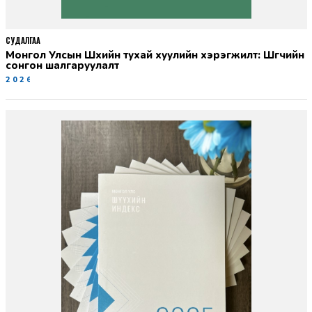
СУДАЛГАА
Монгол Улсын Шүүхийн тухай хуулийн хэрэгжилт: Шүүгчийн
сонгон шалгаруулалт
2026-06-19