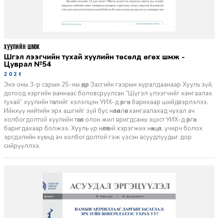
ХУУЛИЙН ШҮҮМЖ
Шүгэл үлээгчийн тухай хуулийн төсөлд өгөх шүүмж -
Цуврал №54
2026-07-27
Энэ оны 3-р сарын 25-ны өдөр Засгийн газрын хуралдаанаар Хууль зүй,
дотоод хэргийн яамнаас боловсруулсан “Шүгэл үлээгчийг хамгаалах
тухай” хуулийн төслийг хэлэлцэн УИХ-д өргөн барихаар шийдвэрлэлээ.
Ийнхүү нийтийн эрх ашгийг зүй бус нөлөөллөөс хамгаалахад чухал ач
холбогдолтой хуулийн төсөл олон жил яригдсаны эцэст УИХ-д өргөн
баригдахаар болжээ. Хууль үр нөлөөтэй хэрэгжих нөхцөл, учирч болох
эрсдэлийн хувьд ач холбогдолтой гэж үзсэн асуудлуудыг дор
сийрүүллээ.