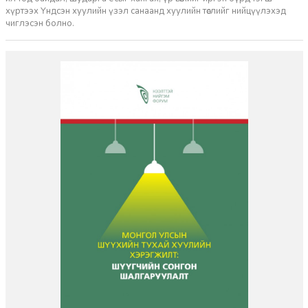
хүртээх Үндсэн хуулийн үзэл санаанд хуулийн төслийг нийцүүлэхэд
чиглэсэн болно.