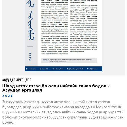
АСУУДАЛ ЭРГЭЦҮҮЛЭЛ
Шүүхэд итгэх итгэл ба олон нийтийн санаа бодол -
Асуудал эргэцүүлэл
2026-06-11
Энэхүү тойм өгүүлэлд шүүхэд итгэх олон нийтийн итгэл хэрхэн
бүрэлддэг, ямар хүчин зүйлсээс хамаарч өөрчлөгддөг, мөн Монгол Улсын
шүүхийн шинэтгэлийн явцад олон нийтийн санаа бодол ямар үүрэгтэй
болохыг онолын болон харьцуулсан судалгааны үүднээс шинжилсэн
болно.