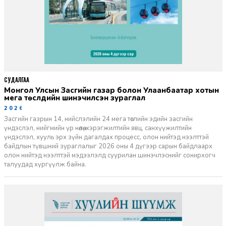
СУДАЛГАА
Монгол Улсын Засгийн газар болон Улаанбаатар хотын
мега төслүүдийн шинэчилсэн зураглал
2026-06-29
Засгийн газрын 14, нийслэлийн 24 мега төслийн эдийн засгийн
үндэслэл, нийгмийн үр нөлөө, хэрэгжилтийн явц, санхүүжилтийн
үндэслэл, хууль эрх зүйн дагалдах процесс, олон нийтэд нээлттэй
байдлын түвшний зураглалыг 2026 оны 4 дүгээр сарын байдлаарх
олон нийтэд нээлттэй мэдээлэлд суурилан шинэчлэснийг сонирхогч
талуудад хүргүүлж байна.