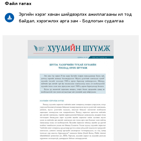
Эрүүгийн хэрэг хянан шийдвэрлэх ажиллагааны ил тод
байдал, хэрэгжүүлэх арга зам - Бодлогын судалгаа