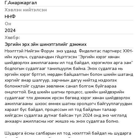
Г.Амаржаргал
Хэвлэн нийтэлсэн
ННФ
Он
2024
Хөтөлбөр:
Эрүүгийн эрх зүйн шинэтгэлийг дэмжих
Нээлттэй Нийгэм Форум энэ удаад Фиделитас партнерс ХХН-
ийн хуульч, судлаачдын гүйцэтгэсэн “Эрүүгийн хэрэг хянан
шийдвэрлэх ажиллагааны ил тод байдал, хэрэгжүүлэх арга зам”
бодлогын судалгааг танилцуулж байна. Энэхүү судалгаа нь
эрүүгийн хэрэг бүртгэл, мөрдөн байцаалтын болон шүүхийн шатанд
хэргийг ямар шалгуур, зарчмын дагуу нийтэд мэдээлэх
боломжтойг судлан зөвлөмж санал болгож буйгаараа
онцлогтой. Бид шүүхийн шатны процесс, шүүхийн шийдвэрийн
судалгааг түлхүү дэмжиж ирсэн бөгөөд хэрэг хянан шийдвэрлэх
ажиллагааны шүүхээс өмнөх шатны оролцогч байгууллагуудын
хараат бус байдал, процессын ил тод байдлын талаар
хийгдсэн судалгаа дутмаг байсан тул 2024 онд энэ чиглэлд
анхаарч ажилласны нэг жишээ нь энэхүү судалгаа болно.
Шударга ёсны салбарын ил тод, нээлттэй байдал нь шударга