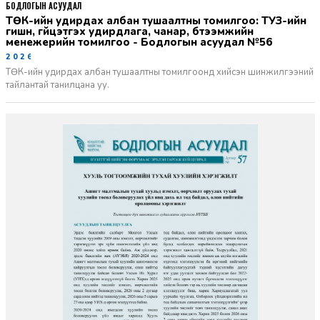
БОДЛОГЫН АСУУДАЛ
ТӨК-ийн удирдах албан тушаалтны томилгоо: ТУЗ-ийн
гишүүн, гүйцэтгэх удирдлага, чанар, бүтээмжийн
менежерийн томилгоо - Бодлогын асуудал №56
2026-06-02
ТӨК-ийн удирдах албан тушаалтны томилгоонд хийсэн шинжилгээний
тайлантай танилцана уу.