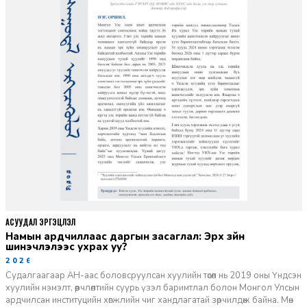
АСУУДАЛ ЭРГЭЦҮҮЛЭЛ
Намын ардчиллаас даргын засаглал: Эрх зүйн
шинэчлэлээс ухрах уу?
2026-07-08
Судалгаагаар АН-аас боловсруулсан хуулийн төсөл нь 2019 оны Үндсэн
хуулийн нэмэлт, өөрчлөлтийн суурь үзэл баримтлал болон Монгол Улсын
ардчилсан институцийн хөгжлийн чиг хандлагатай зөрчилдөж байна. Мөн