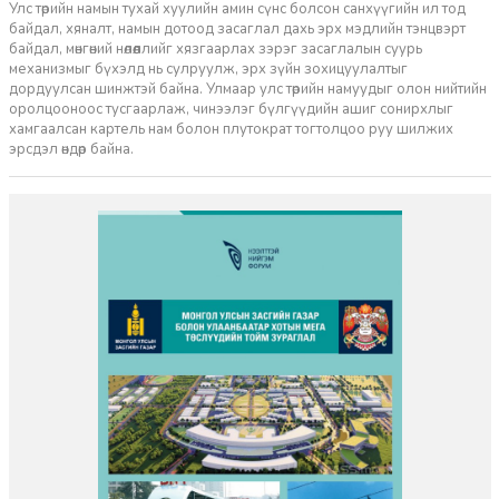
Улс төрийн намын тухай хуулийн амин сүнс болсон санхүүгийн ил тод
байдал, хяналт, намын дотоод засаглал дахь эрх мэдлийн тэнцвэрт
байдал, мөнгөний нөлөөллийг хязгаарлах зэрэг засаглалын суурь
механизмыг бүхэлд нь сулруулж, эрх зүйн зохицуулалтыг
дордуулсан шинжтэй байна. Улмаар улс төрийн намуудыг олон нийтийн
оролцооноос тусгаарлаж, чинээлэг бүлгүүдийн ашиг сонирхлыг
хамгаалсан картель нам болон плутократ тогтолцоо руу шилжих
эрсдэл өндөр байна.