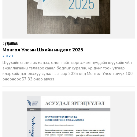
СУДАЛГАА
Монгол Улсын Шүүхийн индекс 2025
2026-06-11
Шүүхийн статистик мэдээ, олон нийт, мэргэжилтнүүдийн шүүхийн үйл
ажиллагааны талаарх санал бодлыг судалж, үр дүнг тоон утгаар
илэрхийлдэг энэхүү судалгаагаар 2025 онд Монгол Улсын шүүх 100
онооноос 57,33 оноо авчээ.