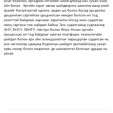
ёсыг бэхжүүлэх, иргэдийн итгэлийг нэмэгдүүлэхэд нэн чухал хүчин
зүйл билээ. Эрүүгийн хэрэг хянан шийдвэрлэх ажиллагаанд хүний
эрхийг баталгаатай эдлүүлэх, эрүүдэн шүүх болон бусад эрсдэлээс
урьдчилан сэргийлэх урьдчилсан нөхцөл болсон ил тод,
нээлттэй байдлын зарчмыг хэрэгжүүлэх үйлсэд энэхүү судалгаа
ахиц гаргана гэж найдаж байна. Энэ судалгаанд судлаачид
АНУ, БНСУ, ХБНГУ, Австри болон Япон Улсын эрүүгийн
процессын ил тод байдлыг хангах платформ, технологийн
шийдэл болон эрх зүйн зохицуулалтыг харьцуулан судалсан нь
энэ чиглэлээр цаашид бодлогын шийдэл эрэлхийлэхэд чухал
хувь нэмэр болох мэдээлэл, дүн шинжилгээ болсныг дурдах нь
зүйтэй.