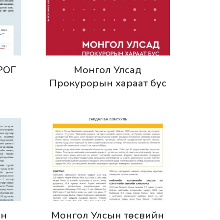
Дэлгэрэнгүй
РОГ
Монгол Улсад
Прокурорын хараат бус
О
байдлыг бэхжүүлэх нь -
Бодлогын судалгаа
Й
3
Дэлгэрэнгүй
йн
Монгол Улсын төсвийн