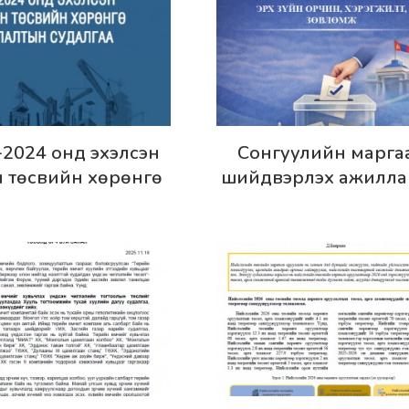
хэрэгжилт
эрэнгүй
Дэлгэрэнгүй
-2024 онд эхэлсэн
Сонгуулийн марга
 төсвийн хөрөнгө
шийдвэрлэх ажилла
лалтын судалгаа
боловсронгуй болго