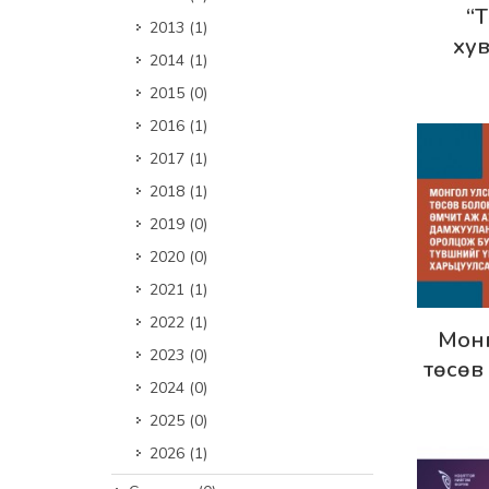
Дэлг
“
2013
(1)
ху
2014
(1)
байгу
2015
(0)
хуу
2016
(1)
хувьц
2017
(1)
бирж
нээлтт
2018
(1)
чиг
2019
(0)
Нэ
2020
(0)
фо
2021
(1)
Э
2022
(1)
Дэлг
Монг
зөвлө
2023
(0)
төсөв
2024
(0)
дамжу
2025
(0)
оролц
2026
(1)
харь