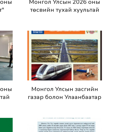
Дэлгэрэнгүй
 оны
Монгол Улсын 2026 оны
т"
төсвийн тухай хуультай
ллоо
хамт өргөн мэдүүлсэн
хууль, тогтоолын
төслүүдийн дүн шинжилгээ
– Хуулийн шүүмж №51
Дэлгэрэнгүй
 оны
Монгол Улсын засгийн
ьтай
газар болон Улаанбаатар
эн
хотын мега төслүүдийн
үүд”
тойм зураглал
ллоо