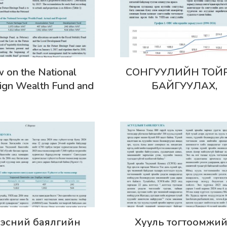
хүргүүллээ
эрэнгүй
Дэлгэрэнгүй
 on the National
СОНГУУЛИЙН ТОЙ
ign Wealth Fund and
БАЙГУУЛАХ,
mplementation: Risks
МАНДАТЫН ТО
licy Options - Policy
ХУВААРИЛАХ
brief №50
АСУУДЛЫГ
БОЛОВСРОНГУ
БОЛГОХ НЬ №5
эрэнгүй
Дэлгэрэнгүй
эсний баялгийн
Хууль тогтоомжи