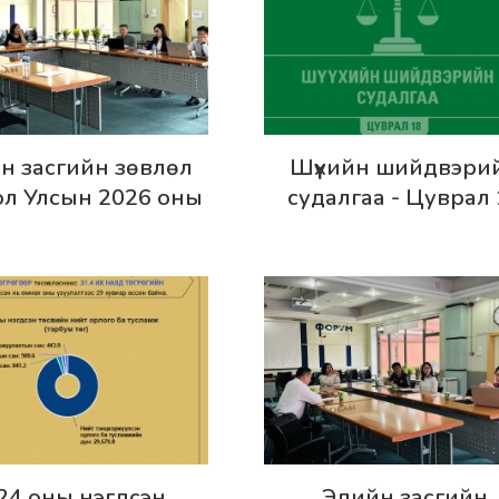
эрэнгүй
Дэлгэрэнгүй
н засгийн зөвлөл
Шүүхийн шийдвэри
л Улсын 2026 оны
судалгаа - Цуврал
өсвийн төслийг
лэлцэн зөвлөмж
гаргалаа
эрэнгүй
Дэлгэрэнгүй
24 оны нэгдсэн
Эдийн засгийн