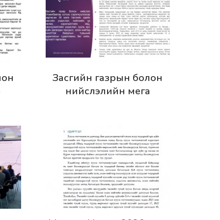
Дэлгэрэнгүй
лон
Засгийн газрын болон
а
нийслэлийн мега
ал
төслүүдийн зураглал
ын
дүгнэлт
ийн
ах