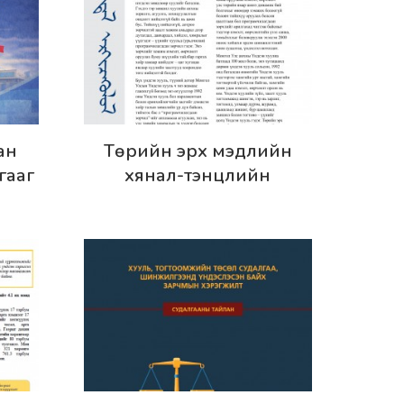
Дэлгэрэнгүй
ан
Төрийн эрх мэдлийн
гааг
хянал-тэнцлийн
х нь
тогтолцоонд хийсэн
тохиргоо: шалтгаан, үр дүн