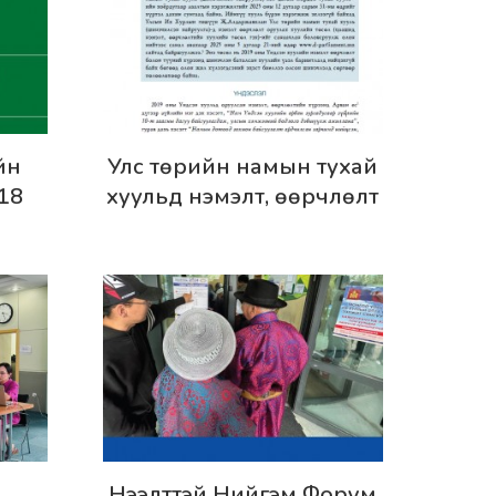
Дэлгэрэнгүй
йн
Улс төрийн намын тухай
 18
хуульд нэмэлт, өөрчлөлт
оруулах тухай хуулийн
төсөлд өгөх шүүмж –
Хуулийн шүүмж №50
Дэлгэрэнгүй
Нээлттэй Нийгэм Форум