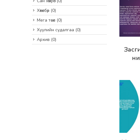
Сан хөмрөг
(0)
Хөтөлбөр
(0)
Мега төсөл
(0)
Хуулийн судалгаа
(0)
Архив
(0)
Дэлг
Засг
ни
төс
з
байд
шинэ