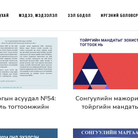
УХАЙ
МЭДЭЭ, МЭДЭЭЛЭЛ
ҮЗЭЛ БОДОЛ
ИРГЭНИЙ БОЛОВС
эрэнгүй
Дэлгэрэнгүй
гын асуудал №54:
Сонгуулийн мажори
ль тогтоомжийн
тойргийн мандат
эрэгжилтийн үр
зохистой тогтоох 
агаврыг үнэлэх
охицуулалтын