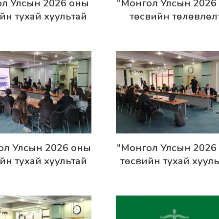
эрэнгүй
Дэлгэрэнгүй
л Улсын 2026 оны
“Монгол Улсын 2026
йн тухай хуультай
төсвийн төлөвлөл
т өргөн мэдүүлсэн
сэдэвт хэлэлцүүлэг бо
уль, тогтоолын
төслүүдийн дүн
илгээнээс гарсан
дүгнэлт
эрэнгүй
Дэлгэрэнгүй
ол Улсын 2026 оны
"Монгол Улсын 2026
йн тухай хуультай
төсвийн тухай хуул
т өргөн мэдүүлсэн
хамт өргөн мэдүүлс
 тогтоолын төслүүд”
хууль, тогтоолын төсл
 хэлэлцүүлэг боллоо
сэдэвт хэлэлцүүлэг бо