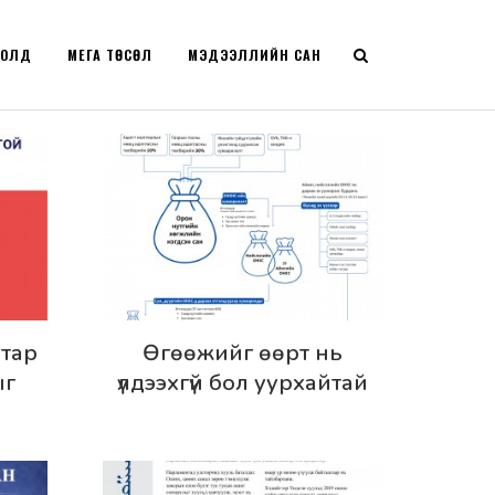
РОЛД
МЕГА ТӨСӨЛ
МЭДЭЭЛЛИЙН САН
Дэлгэрэнгүй
тар
Өгөөжийг өөрт нь
ыг
үлдээхгүй бол уурхайтай
нь
нутагт хөгжил ирэхгүй