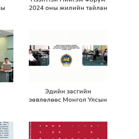
ны
2024 оны жилийн тайлан
тын
н
а
Дэлгэрэнгүй
Эдийн засгийн
н
зөвлөлөөс Монгол Улсын
аарх
нэгдсэн төсвийн хүрээний
ИХ-д
мэдэгдлийн асуудлаарх
санал, зөвлөмжөө УИХ-д
хүргүүллээ