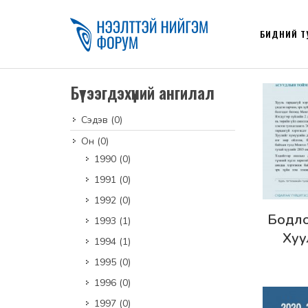
БИДНИЙ Т
Бүтээгдэхүүний ангилал
Сэдэв
(0)
Он
(0)
1990
(0)
1991
(0)
1992
(0)
Дэлг
Бодло
1993
(1)
Хуу
1994
(1)
х
1995
(0)
д
1996
(0)
з
1997
(0)