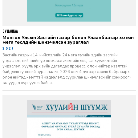
СУДАЛГАА
Монгол Улсын Засгийн газар болон Улаанбаатар хотын
мега төслүүдийн шинэчилсэн зураглал
2026-06-29
Засгийн газрын 14, нийслэлийн 24 мега төслийн эдийн засгийн
үндэслэл, нийгмийн үр нөлөө, хэрэгжилтийн явц, санхүүжилтийн
үндэслэл, хууль эрх зүйн дагалдах процесс, олон нийтэд нээлттэй
байдлын түвшний зураглалыг 2026 оны 4 дүгээр сарын байдлаарх
олон нийтэд нээлттэй мэдээлэлд суурилан шинэчлэснийг сонирхогч
талуудад хүргүүлж байна.