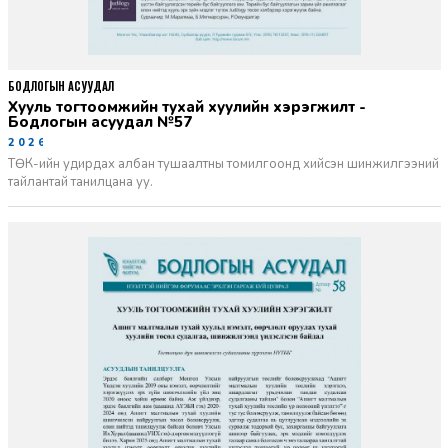
БОДЛОГЫН АСУУДАЛ
Хууль тогтоомжийн тухай хуулийн хэрэгжилт -
Бодлогын асуудал №57
2026-06-02
ТӨК-ийн удирдах албан тушаалтны томилгоонд хийсэн шинжилгээний
тайлантай танилцана уу.