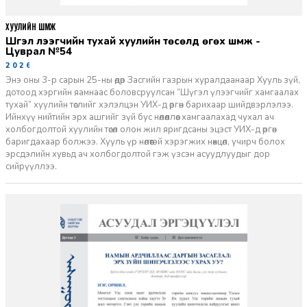
ХУУЛИЙН ШҮҮМЖ
Шүгэл үлээгчийн тухай хуулийн төсөлд өгөх шүүмж -
Цуврал №54
2026-07-27
Энэ оны 3-р сарын 25-ны өдөр Засгийн газрын хуралдаанаар Хууль зүй,
дотоод хэргийн яамнаас боловсруулсан “Шүгэл үлээгчийг хамгаалах
тухай” хуулийн төслийг хэлэлцэн УИХ-д өргөн барихаар шийдвэрлэлээ.
Ийнхүү нийтийн эрх ашгийг зүй бус нөлөөллөөс хамгаалахад чухал ач
холбогдолтой хуулийн төсөл олон жил яригдсаны эцэст УИХ-д өргөн
баригдахаар болжээ. Хууль үр нөлөөтэй хэрэгжих нөхцөл, учирч болох
эрсдэлийн хувьд ач холбогдолтой гэж үзсэн асуудлуудыг дор
сийрүүллээ.