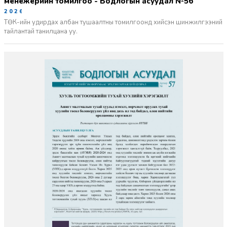
менежерийн томилгоо - Бодлогын асуудал №56
2026-06-02
ТӨК-ийн удирдах албан тушаалтны томилгоонд хийсэн шинжилгээний
тайлантай танилцана уу.