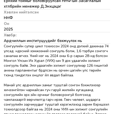
Ерөнхий тоймыг боловсруулсан ННФ-ын Засаглалын
хөтөлбөрийн менежер Д.Энхцэцэг
Хэвлэн нийтэлсэн
ННФ
Он
2025
Хөтөлбөр:
Ардчиллын институцүүдийг бэхжүүлэх нь
Сонгуулийн супер цикл тохиосон 2024 онд дэлхий дахинаа 74
улсад үндэсний хэмжээний сонгууль болж, 1,6 тэрбум сонгогч
саналаа өгчээ. Үүний нэг нь 2024 оны 6-р сарын 28-нд болсон
Монгол Улсын Их Хурал (УИХ)-ын 9 дэх удаагийн ээлжит
сонгууль байв. Энэ удаагийн ээлжит сонгуулиар 126 гишүүнтэй
анхны парламентыг бүрдүүлсэн нь орчин цагийн улс төрийн
түүхэнд тэмдэглэх онцлог үйл явдал байлаа.
Манай улс ардчиллын замыг тууштай сонгон бэхжүүлэхээр
хичээнгүйлэн чармайсан гуч гаруй жилийн хугацаанд
сонгуулийн эрх зүйн орчныг боловсронгуй болгоход
чамлахааргүй өөрчлөлтүүд гарч ирэв. Гэвч чөлөөт, шударга
сонгуулийн зарчмуудыг тууштай хэрэгжүүлэхэд зарим бэрхшээл
тохиолдсоор байгаа нь 2024 оны УИХ-ын ээлжит сонгуулийн