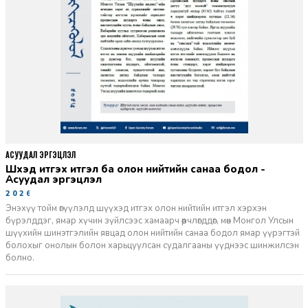
АСУУДАЛ ЭРГЭЦҮҮЛЭЛ
Шүүхэд итгэх итгэл ба олон нийтийн санаа бодол -
Асуудал эргэцүүлэл
2026-06-11
Энэхүү тойм өгүүлэлд шүүхэд итгэх олон нийтийн итгэл хэрхэн
бүрэлддэг, ямар хүчин зүйлсээс хамаарч өөрчлөгддөг, мөн Монгол Улсын
шүүхийн шинэтгэлийн явцад олон нийтийн санаа бодол ямар үүрэгтэй
болохыг онолын болон харьцуулсан судалгааны үүднээс шинжилсэн
болно.