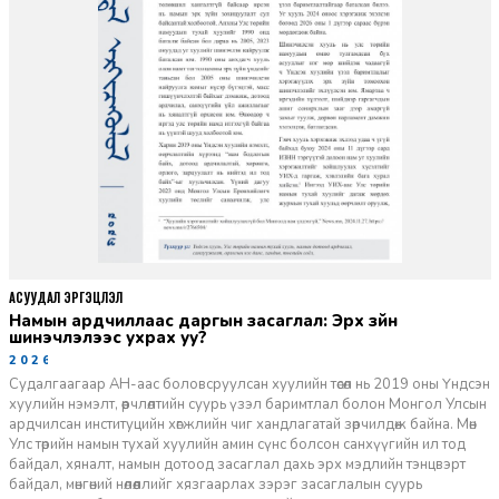
АСУУДАЛ ЭРГЭЦҮҮЛЭЛ
Намын ардчиллаас даргын засаглал: Эрх зүйн
шинэчлэлээс ухрах уу?
2026-07-08
Судалгаагаар АН-аас боловсруулсан хуулийн төсөл нь 2019 оны Үндсэн
хуулийн нэмэлт, өөрчлөлтийн суурь үзэл баримтлал болон Монгол Улсын
ардчилсан институцийн хөгжлийн чиг хандлагатай зөрчилдөж байна. Мөн
Улс төрийн намын тухай хуулийн амин сүнс болсон санхүүгийн ил тод
байдал, хяналт, намын дотоод засаглал дахь эрх мэдлийн тэнцвэрт
байдал, мөнгөний нөлөөллийг хязгаарлах зэрэг засаглалын суурь