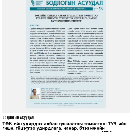
БОДЛОГЫН АСУУДАЛ
ТӨК-ийн удирдах албан тушаалтны томилгоо: ТУЗ-ийн
гишүүн, гүйцэтгэх удирдлага, чанар, бүтээмжийн