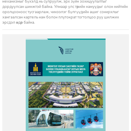
механизмыг бүхэлд нь сулруулж, эрх зүйн зохицуулалтыг
дордуулсан шинжтэй байна. Улмаар улс төрийн намуудыг олон нийтийн
оролцооноос тусгаарлаж, чинээлэг бүлгүүдийн ашиг сонирхлыг
хамгаалсан картель нам болон плутократ тогтолцоо руу шилжих
эрсдэл өндөр байна.