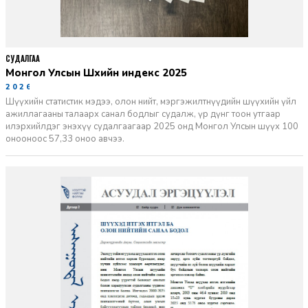
СУДАЛГАА
Монгол Улсын Шүүхийн индекс 2025
2026-06-11
Шүүхийн статистик мэдээ, олон нийт, мэргэжилтнүүдийн шүүхийн үйл
ажиллагааны талаарх санал бодлыг судалж, үр дүнг тоон утгаар
илэрхийлдэг энэхүү судалгаагаар 2025 онд Монгол Улсын шүүх 100
онооноос 57,33 оноо авчээ.