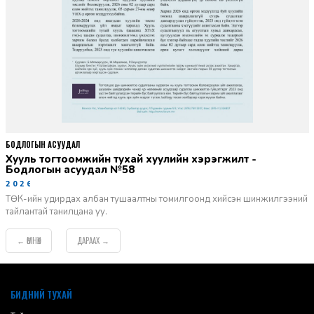
БОДЛОГЫН АСУУДАЛ
Хууль тогтоомжийн тухай хуулийн хэрэгжилт -
Бодлогын асуудал №58
2026-06-02
ТӨК-ийн удирдах албан тушаалтны томилгоонд хийсэн шинжилгээний
тайлантай танилцана уу.
ӨМНӨХ
ДАРААХ
←
→
default
БИДНИЙ ТУХАЙ