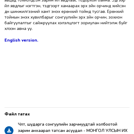
явцад тохиолдсон зарим үйл явдлаас тодорхой байна. Эдгээр
үйл явдлыг нэгтгэн, тэдгээрт хамаарах эрх зүйн орчинд хийсэн
дүн шинжилгээний хамт энэхүү ерөнхий тоймд тусгав. Ерөнхий
тоймын энэхүү хувилбарыг сонгуулийн эрх зүйн орчин, зохион
байгуулалтыг сайжруулах хэлэлцүүлэгт зориулан нийтэлж буйг
хүлээн авна уу.
English version.
Чөлөөт, шударга сонгуулийн зарчмуудтай холбоотой
зарим анхаарал татсан асуудал - МОНГОЛ УЛСЫН ИХ