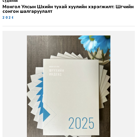
СУДАЛГАА
Монгол Улсын Шүүхийн тухай хуулийн хэрэгжилт: Шүүгчийн
сонгон шалгаруулалт
2026-06-19