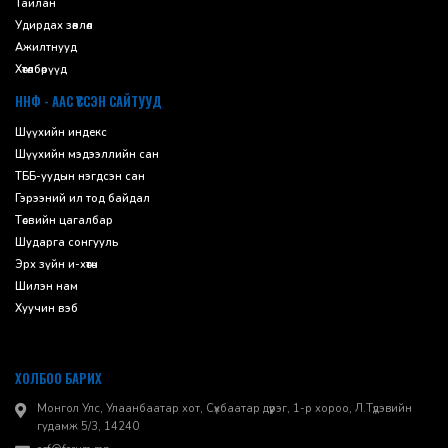
Тайлан
Удирдах зөвлөл
Ажилтнууд
Хөтөлбөрүүд
ННФ - ААС ҮҮССЭН САЙТУУД
Шүүхийн индекс
Шүүхийн мэдээллийн сан
ТББ-уудын нэгдсэн сан
Гэрээний ил тод байдал
Төсвийн цагалбар
Шударга сонгууль
Эрх зүйн и-хөтөч
Шилэн нам
Хуучин вэб
ХОЛБОО БАРИХ
Монгол Улс, Улаанбаатар хот, Сүхбаатар дүүрэг, 1-р хороо, ​Л.Түдэвийн
гудамж 5/3, 14240