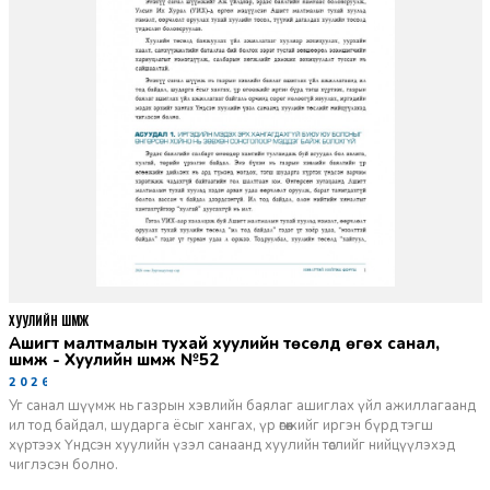
ХУУЛИЙН ШҮҮМЖ
Ашигт малтмалын тухай хуулийн төсөлд өгөх санал,
шүүмж - Хуулийн шүүмж №52
2026-06-29
Уг санал шүүмж нь газрын хэвлийн баялаг ашиглах үйл ажиллагаанд
ил тод байдал, шударга ёсыг хангах, үр өгөөжийг иргэн бүрд тэгш
хүртээх Үндсэн хуулийн үзэл санаанд хуулийн төслийг нийцүүлэхэд
чиглэсэн болно.