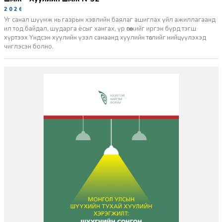
2026-06-29
Уг санал шүүмж нь газрын хэвлийн баялаг ашиглах үйл ажиллагаанд
ил тод байдал, шударга ёсыг хангах, үр өгөөжийг иргэн бүрд тэгш
хүртээх Үндсэн хуулийн үзэл санаанд хуулийн төслийг нийцүүлэхэд
чиглэсэн болно.