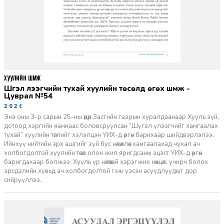
ХУУЛИЙН ШҮҮМЖ
Шүгэл үлээгчийн тухай хуулийн төсөлд өгөх шүүмж -
Цуврал №54
2026-07-27
Энэ оны 3-р сарын 25-ны өдөр Засгийн газрын хуралдаанаар Хууль зүй,
дотоод хэргийн яамнаас боловсруулсан “Шүгэл үлээгчийг хамгаалах
тухай” хуулийн төслийг хэлэлцэн УИХ-д өргөн барихаар шийдвэрлэлээ.
Ийнхүү нийтийн эрх ашгийг зүй бус нөлөөллөөс хамгаалахад чухал ач
холбогдолтой хуулийн төсөл олон жил яригдсаны эцэст УИХ-д өргөн
баригдахаар болжээ. Хууль үр нөлөөтэй хэрэгжих нөхцөл, учирч болох
эрсдэлийн хувьд ач холбогдолтой гэж үзсэн асуудлуудыг дор
сийрүүллээ.