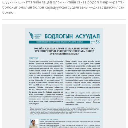
шүүхийн шинэтгэлийн явцад олон нийтийн санаа бодол ямар үүрэгтэй
болохыг онолын болон харьцуулсан судалгааны үүднээс шинжилсэн
болно.