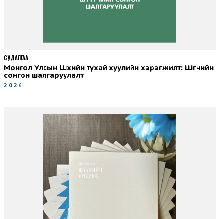
СУДАЛГАА
Монгол Улсын Шүүхийн тухай хуулийн хэрэгжилт: Шүүгчийн
сонгон шалгаруулалт
2026-06-19