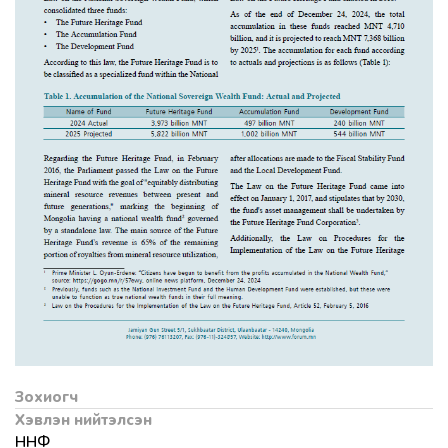
Зохиогч
Хэвлэн нийтэлсэн
ННФ