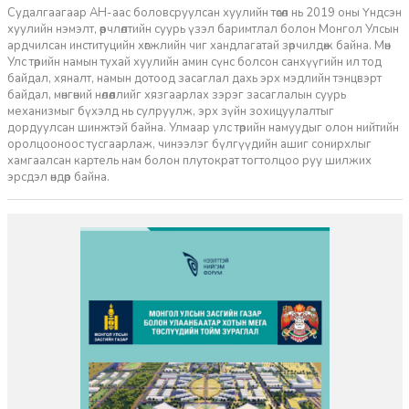
Судалгаагаар АН-аас боловсруулсан хуулийн төсөл нь 2019 оны Үндсэн
хуулийн нэмэлт, өөрчлөлтийн суурь үзэл баримтлал болон Монгол Улсын
ардчилсан институцийн хөгжлийн чиг хандлагатай зөрчилдөж байна. Мөн
Улс төрийн намын тухай хуулийн амин сүнс болсон санхүүгийн ил тод
байдал, хяналт, намын дотоод засаглал дахь эрх мэдлийн тэнцвэрт
байдал, мөнгөний нөлөөллийг хязгаарлах зэрэг засаглалын суурь
механизмыг бүхэлд нь сулруулж, эрх зүйн зохицуулалтыг
дордуулсан шинжтэй байна. Улмаар улс төрийн намуудыг олон нийтийн
оролцооноос тусгаарлаж, чинээлэг бүлгүүдийн ашиг сонирхлыг
хамгаалсан картель нам болон плутократ тогтолцоо руу шилжих
эрсдэл өндөр байна.