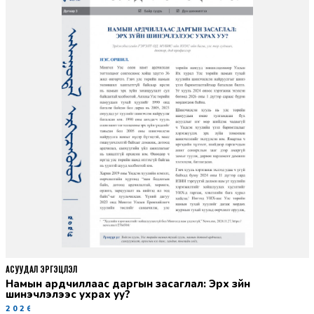
АСУУДАЛ ЭРГЭЦҮҮЛЭЛ
Намын ардчиллаас даргын засаглал: Эрх зүйн
шинэчлэлээс ухрах уу?
2026-07-08