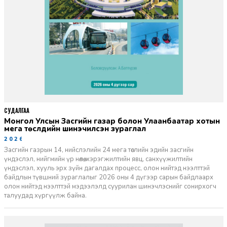
СУДАЛГАА
Монгол Улсын Засгийн газар болон Улаанбаатар хотын
мега төслүүдийн шинэчилсэн зураглал
2026-06-29
Засгийн газрын 14, нийслэлийн 24 мега төслийн эдийн засгийн
үндэслэл, нийгмийн үр нөлөө, хэрэгжилтийн явц, санхүүжилтийн
үндэслэл, хууль эрх зүйн дагалдах процесс, олон нийтэд нээлттэй
байдлын түвшний зураглалыг 2026 оны 4 дүгээр сарын байдлаарх
олон нийтэд нээлттэй мэдээлэлд суурилан шинэчлэснийг сонирхогч
талуудад хүргүүлж байна.