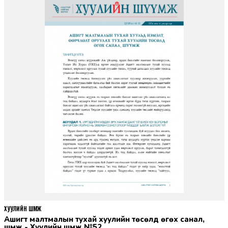
ХУУЛИЙН ШҮҮМЖ
Ашигт малтмалын тухай хуулийн төсөлд өгөх санал,
шүүмж - Хуулийн шүүмж №52