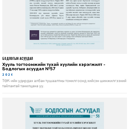
БОДЛОГЫН АСУУДАЛ
Хууль тогтоомжийн тухай хуулийн хэрэгжилт -
Бодлогын асуудал №57
2026-06-02
ТӨК-ийн удирдах албан тушаалтны томилгоонд хийсэн шинжилгээний
тайлантай танилцана уу.