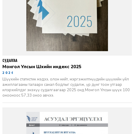
СУДАЛГАА
Монгол Улсын Шүүхийн индекс 2025
2026-06-11
Шүүхийн статистик мэдээ, олон нийт, мэргэжилтнүүдийн шүүхийн үйл
ажиллагааны талаарх санал бодлыг судалж, үр дүнг тоон утгаар
илэрхийлдэг энэхүү судалгаагаар 2025 онд Монгол Улсын шүүх 100
онооноос 57,33 оноо авчээ.