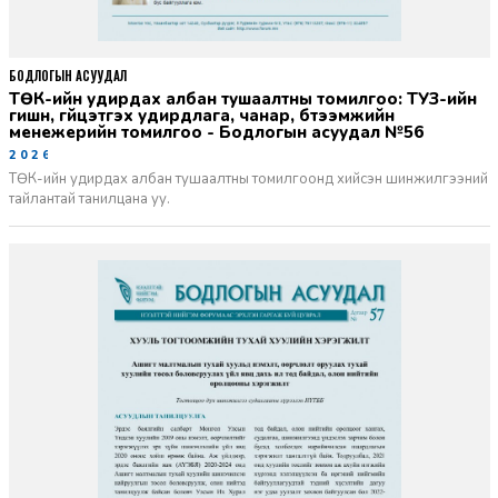
БОДЛОГЫН АСУУДАЛ
ТӨК-ийн удирдах албан тушаалтны томилгоо: ТУЗ-ийн
гишүүн, гүйцэтгэх удирдлага, чанар, бүтээмжийн
менежерийн томилгоо - Бодлогын асуудал №56
2026-06-02
ТӨК-ийн удирдах албан тушаалтны томилгоонд хийсэн шинжилгээний
тайлантай танилцана уу.