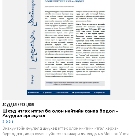
АСУУДАЛ ЭРГЭЦҮҮЛЭЛ
Шүүхэд итгэх итгэл ба олон нийтийн санаа бодол -
Асуудал эргэцүүлэл
2026-06-11
Энэхүү тойм өгүүлэлд шүүхэд итгэх олон нийтийн итгэл хэрхэн
бүрэлддэг, ямар хүчин зүйлсээс хамаарч өөрчлөгддөг, мөн Монгол Улсын