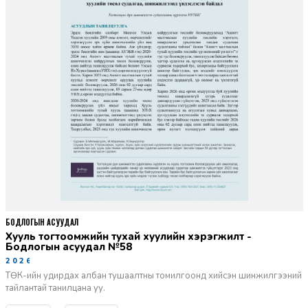
БОДЛОГЫН АСУУДАЛ
Хууль тогтоомжийн тухай хуулийн хэрэгжилт -
Бодлогын асуудал №58
2026-06-02
ТӨК-ийн удирдах албан тушаалтны томилгоонд хийсэн шинжилгээний
тайлантай танилцана уу.