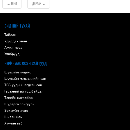
ӨМНӨХ
ДАРААХ
←
→
default
БИДНИЙ ТУХАЙ
Тайлан
Удирдах зөвлөл
Ажилтнууд
Хөтөлбөрүүд
ННФ - ААС ҮҮССЭН САЙТУУД
Шүүхийн индекс
Шүүхийн мэдээллийн сан
ТББ-уудын нэгдсэн сан
Гэрээний ил тод байдал
Төсвийн цагалбар
Шударга сонгууль
Эрх зүйн и-хөтөч
Шилэн нам
Хуучин вэб